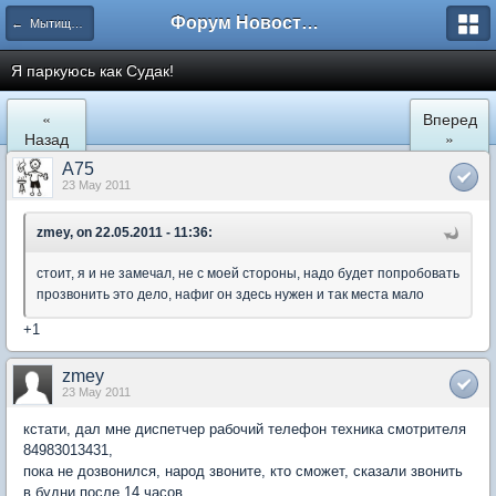
Форум Новостройки
← Мытищи, Сукромка 21
Я паркуюсь как Судак!
«
Вперед
Назад
»
A75
23 May 2011
zmey, on 22.05.2011 - 11:36:
стоит, я и не замечал, не с моей стороны, надо будет попробовать
прозвонить это дело, нафиг он здесь нужен и так места мало
+1
zmey
23 May 2011
кстати, дал мне диспетчер рабочий телефон техника смотрителя
84983013431,
пока не дозвонился, народ звоните, кто сможет, сказали звонить
в будни после 14 часов,