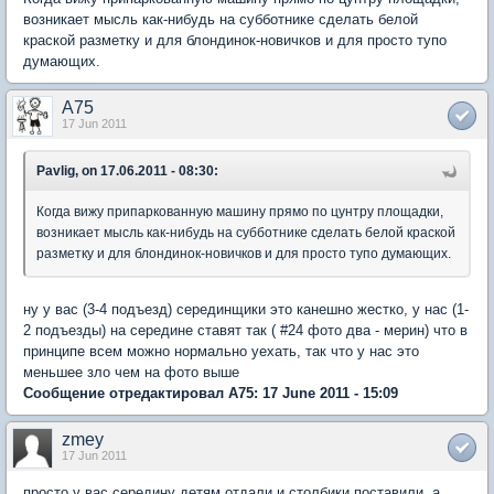
возникает мысль как-нибудь на субботнике сделать белой
краской разметку и для блондинок-новичков и для просто тупо
думающих.
A75
17 Jun 2011
Pavlig, on 17.06.2011 - 08:30:
Когда вижу припаркованную машину прямо по цунтру площадки,
возникает мысль как-нибудь на субботнике сделать белой краской
разметку и для блондинок-новичков и для просто тупо думающих.
ну у вас (3-4 подъезд) серединщики это канешно жестко, у нас (1-
2 подъезды) на середине ставят так ( #24 фото два - мерин) что в
принципе всем можно нормально уехать, так что у нас это
меньшее зло чем на фото выше
Сообщение отредактировал A75: 17 June 2011 - 15:09
zmey
17 Jun 2011
просто у вас середину детям отдали и столбики поставили, а