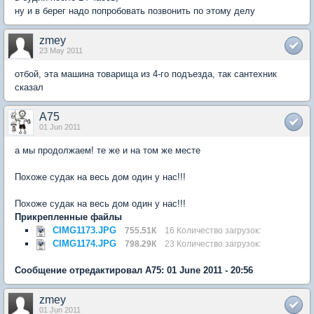
ну и в берег надо попробовать позвонить по этому делу
zmey
23 May 2011
отбой, эта машина товарища из 4-го подъезда, так сантехник
сказал
A75
01 Jun 2011
а мы продолжаем! те же и на том же месте
Похоже судак на весь дом один у нас!!!
Похоже судак на весь дом один у нас!!!
Прикрепленные файлы
CIMG1173.JPG
755.51К
16 Количество загрузок:
CIMG1174.JPG
798.29К
23 Количество загрузок:
Сообщение отредактировал A75: 01 June 2011 - 20:56
zmey
01 Jun 2011