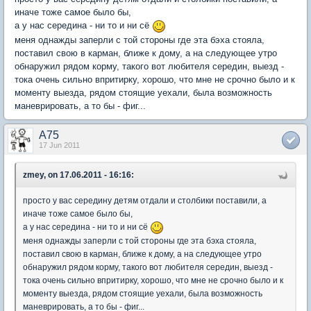
иначе тоже самое было бы,
а у нас середина - ни то и ни сё
меня однажды заперли с той стороны где эта бэха стояла,
поставил свою в карман, ближе к дому, а на следующее утро
обнаружил рядом корму, такого вот любителя середин, выезд -
тока очень сильно впритирку, хорошо, что мне не срочно было и к
моменту выезда, рядом стоящие уехали, была возможность
маневрировать, а то бы - фиг...
A75
17 Jun 2011
zmey, on 17.06.2011 - 16:16:
просто у вас середину детям отдали и столбики поставили, а
иначе тоже самое было бы,
а у нас середина - ни то и ни сё
меня однажды заперли с той стороны где эта бэха стояла,
поставил свою в карман, ближе к дому, а на следующее утро
обнаружил рядом корму, такого вот любителя середин, выезд -
тока очень сильно впритирку, хорошо, что мне не срочно было и к
моменту выезда, рядом стоящие уехали, была возможность
маневрировать, а то бы - фиг...