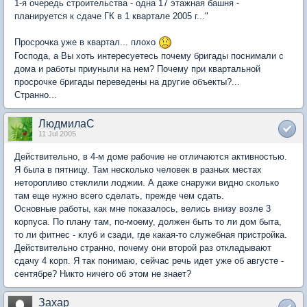
1-я очередь строительства - одна 17 этажная башня -
планируется к сдаче ГК в 1 квартале 2005 г..."
Просрочка уже в квартал... плохо
Господа, а Вы хоть интересуетесь почему бригады поснимали с
дома и работы приуныли на нем? Почему при квартальной
просрочке бригады переведены на другие объекты?...
Странно...
ЛюдмилаС
11 Jul 2005
Действительно, в 4-м доме рабочие не отличаются активностью.
Я была в пятницу. Там несколько человек в разных местах
неторопливо стеклили лоджии. А даже снаружи видно сколько
там еще нужно всего сделать, прежде чем сдать.
Основные работы, как мне показалось, велись внизу возле 3
корпуса. По плану там, по-моему, должен быть то ли дом быта,
то ли фитнес - клуб и сзади, где какая-то служебная пристройка.
Действительно странно, почему они второй раз откладывают
сдачу 4 корп. Я так понимаю, сейчас речь идет уже об августе -
сентябре? Никто ничего об этом не знает?
Захар