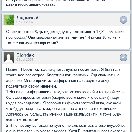
невозможно ничего сказать.
ЛюдмилаС
07 Jul 2005
Скажите, кто-нибудь видел однушку, где комната 17,3? Там какие
пропорции? Она квадратная или вытянутая? И кухня 10 м. кв. -
тоже с какими пропорциями?
Blondex
08 Jul 2005
Привет. Перед тем как покупать, нужно посмотреть. Я был на 7
этаже все посмотрел. Квартиры как квартиры. Однокомнатные
хорошие. Много прочитал информации на форуме и хочу
поделиться своим мнением.
1.Ненашел информации о том, что между кухней и гостиной есть
большой проем, который (скорее всего мало кто оставит) надо
будет закладывать. Я говорил из фирмы застройщика, сказали
что будут предлагать заделывать, но это после госкомиссии.
Хотелось бы услышать мнения ваше (жильцов) т.к. я тоже буду
жить в этом доме.
2.И по поводу вытекши на кухне, но согласитесь этаже неудобно,
а она там столько места съедает. Хотя В капитал инвест сказали,