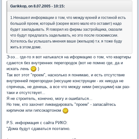
Garikkop, on 8.07.2005 - 10:15:
1.Ненашел информации о том, что между кухней и гостиной есть
большой проем, который (скорее всего мало кто оставит) надо
будет закладывать. Я говорил из фирмы застройщика, сказали
что будут предлагать заделывать, но это после госкомиссии.
Хотелось бы услышать мнения ваше (жильцов) т.к. я тоже буду
жить в этом доме.
Э-ээ... где-то я вот натыкался на иформацию о том, что квартиры
сдаются без внутренних перегородок (вот не помню где, да и
искать лень
)
Так вот этот "проем", насколько я понимаю, и есть отсутствие
внутренней перегородки (несущие конструкции - их никуда не
спрячешь, не денешь, а все что между ними (несущими) как раз-
таки и отсутствует...
Я не строитель, конечно, могу и ошибаться...
Но тем, кто захочет ликвидировать "проем" - запасайтесь
кирпичом или гипсокартоном
P.S. информация с сайта РИКО:
"Дома будут сдаваться поэтапно.