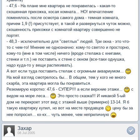
- 47,6 - На плане мне квартира не понравилась - какая-то
скошенная прихожка, косая комната... НО! впечатление
поменялось после осмотра самого дома - темная комната,
причем 1,9 (!) присутствует, в такой и развернуться чуток можно,
скошенность прихожки с комнатой квартиру совершенно не
портят.
- 48,3 - исключительно для "светлых" людей. Три окна - это что-
то с чем-то! Мнение не однозначно: кому-то светло и просторно,
кому-то (мне в том числе) ничего (вроде стелажа с книгами,
стенки и т.п.) не поставить к стене с окном (все-таки однушка,
надо куда-то у вещи распихивать).
А вот если туда поставить стелаж с огромным аквариумом...
На мой взгляд смотрелось бы... В общем, тем у кого не много
скарба, эта квартира могла бы понравиться.
Резюмирую коротко: 47,6 - СУПЕР!!! а если верхние этажи...
с
видом на море леса...
Это просто сказка!!! И никакой 5-ый
дом не перекроет этот вид с этажей выше (примерно) 13-14. Я б
такую квартирку купил, но вот на месте продавцов
цену бы за
нее попросил... кх-кх... чуть менее, чем неприличную
Захар
08 Jul 2005