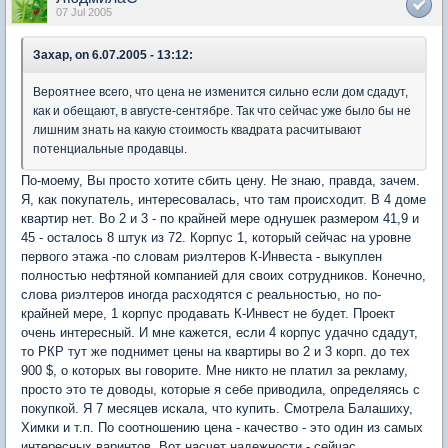
07 Jul 2005
Захар, on 6.07.2005 - 13:12:
Вероятнее всего, что цена не изменится сильно если дом сдадут,
как и обещают, в августе-сентябре. Так что сейчас уже было бы не
лишним знать на какую стоимость квадрата расчитывают
потенциальные продавцы.
По-моему, Вы просто хотите сбить цену. Не знаю, правда, зачем.
Я, как покупатель, интересовалась, что там происходит. В 4 доме
квартир нет. Во 2 и 3 - по крайней мере однушек размером 41,9 и
45 - осталось 8 штук из 72. Корпус 1, который сейчас на уровне
первого этажа -по словам риэлтеров К-Инвеста - выкуплен
полностью нефтяной компанией для своих сотрудников. Конечно,
слова риэлтеров иногда расходятся с реальностью, но по-
крайней мере, 1 корпус продавать К-Инвест не будет. Проект
очень интересный. И мне кажется, если 4 корпус удачно сдадут,
то РКР тут же поднимет цены на квартиры во 2 и 3 корп. до тех
900 $, о которых вы говорите. Мне никто не платил за рекламу,
просто это те доводы, которые я себе приводила, определяясь с
покупкой. Я 7 месяцев искала, что купить. Смотрела Балашиху,
Химки и т.п. По соотношению цена - качество - это один из самых
интересных варинтов. Вот насчет надежности - сейчас