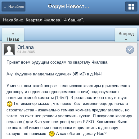
Форум Новостройки
← Нахабино
Нахабино. Квартал Чкалова. "4 башни".
«
Вперед
Назад
»
OrLana
04 Jul 2005
Привет всем будущим соседям по кварталу Чкалова!
А-у, будущие владельцы однушек (45 м2) в д.№4!
У меня к вам такой вопрос : планировка квартиры (прикреплена к
договору и подписана одновременно с ним) подразумевает
наличие темной комнаты (1,6м2). В реальности она отсутствует.
Гл. инженер сказал, что проект был изменен еще до начала
строительства - изначально темная комната предполагалась, но
затем, за счет нее решили увеличить кухню. Я покупала квартиру
недавно ( дом был уже построен) через РИКО. Как можно было
не знать об изменении планировки и приложить к договору
старую - не понимаю.
А как обстоят дела у Вас?