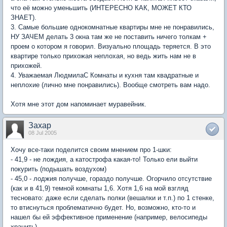
что её можно уменьшить (ИНТЕРЕСНО КАК, МОЖЕТ КТО
ЗНАЕТ).
3. Самые большие однокомнатные квартиры мне не понравились,
НУ ЗАЧЕМ делать 3 окна там же не поставить ничего толкам +
проем о котором я говорил. Визуально площадь теряется. В это
квартире только прихожая неплохая, но ведь жить нам не в
прихожей.
4. Уважаемая ЛюдмилаС Комнаты и кухня там квадратные и
неплохие (лично мне понравились). Вообще смотреть вам надо.
Хотя мне этот дом напоминает муравейник.
Захар
08 Jul 2005
Хочу все-таки поделится своим мнением про 1-шки:
- 41,9 - не лождия, а катострофа какая-то! Только ели выйти
покурить (подышать воздухом)
- 45,0 - лоджия получше, гораздо получше. Огорчило отсутствие
(как и в 41,9) темной комнаты 1,6. Хотя 1,6 на мой взгляд
тесновато: даже если сделать полки (вешалки и т.п.) по 1 стенке,
то втиснуться проблематично будет. Но, возможно, кто-то и
нашел бы ей эффективное применение (например, велосипеды
хранить)