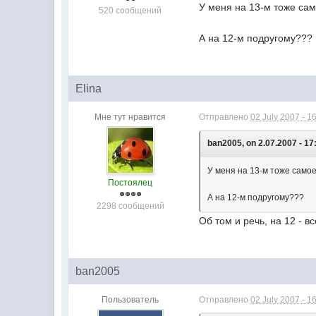
У меня на 13-м тоже сам
520 сообщений
А на 12-м подругому???
Elina
Мне тут нравится
Отправлено
02 July 2007 - 1
ban2005, on 2.07.2007 - 17
У меня на 13-м тоже самое
Постоялец
А на 12-м подругому???
2298 сообщений
Об том и речь, на 12 - в
ban2005
Пользователь
Отправлено
02 July 2007 - 1