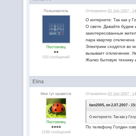
Пользователь
Отправлено
02 July 2007 - 1
О интернете: Так как у 
О свете: Давайте будем 
заинтересованные жители
пара квартир отключена
Электрики сходятся во м
Постоялец
вызывает отключение. У
520 сообщений
Жалко бытовую технику и
Elina
Мне тут нравится
Отправлено
02 July 2007 - 1
ban2005, on 2.07.2007 - 15
О интернете: Так как у Го
Постоялец
По телефону Голден озв
2298 сообщений