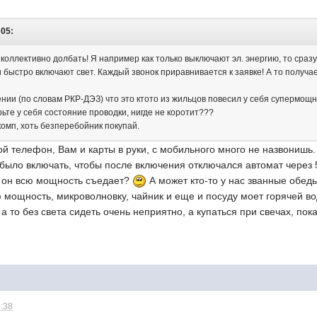
:05:
 коллективно долбать! Я например как только выключают эл. энергию, то сра
 быстро включают свет. Каждый звонок приравнивается к заявке! А то получа
ении (по словам РКР-ДЭЗ) что это ктото из жильцов повесил у себя супермощ
те у себя состояние проводки, нигде не коротит???
комп, хоть безперебойник покупай.
кой телефон, Вам и карты в руки, с мобильного много не назвонишь.
 было включать, чтобы после включения отключался автомат через 
 он всю мощность съедает?
А может кто-то у нас званные обед
 мощность, микроволновку, чайник и еще и посуду моет горячей в
а то без света сидеть очень неприятно, а купаться при свечах, пок
4:38