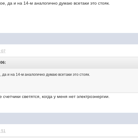
ое, да и на 14-м аналогично думаю всетаки это стояк.
6:07
:06:
, да и на 14-м аналогично думаю всетаки это стояк.
се счетчики светятся, когда у меня нет электроэнергии.
6:51