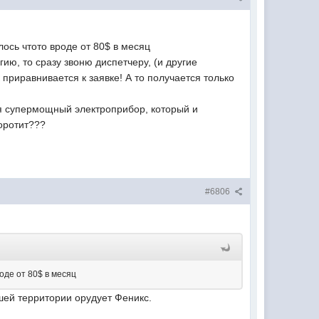
лось чтото вроде от 80$ в месяц
ию, то сразу звоню диспетчеру, (и другие
приравнивается к заявке! А то получается только
ебя супермощный электроприбор, который и
оротит???
#6806
оде от 80$ в месяц
шей территории орудует Феникс.