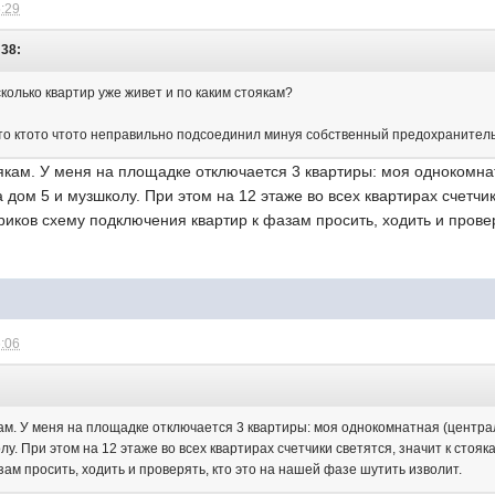
5:29
:38:
сколько квартир уже живет и по каким стоякам?
что ктото чтото неправильно подсоединил минуя собственный предохранитель
якам. У меня на площадке отключается 3 квартиры: моя однокомнатн
 дом 5 и музшколу. При этом на 12 этаже во всех квартирах счетчик
риков схему подключения квартир к фазам просить, ходить и провер
6:06
ам. У меня на площадке отключается 3 квартиры: моя однокомнатная (центральн
лу. При этом на 12 этаже во всех квартирах счетчики светятся, значит к стоя
ам просить, ходить и проверять, кто это на нашей фазе шутить изволит.