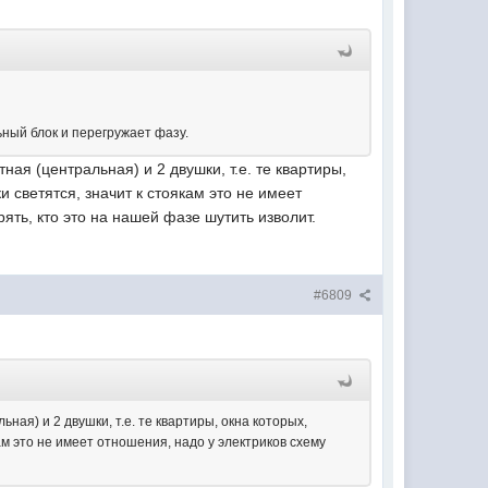
ный блок и перегружает фазу.
ая (центральная) и 2 двушки, т.е. те квартиры,
и светятся, значит к стоякам это не имеет
ять, кто это на нашей фазе шутить изволит.
#6809
ая) и 2 двушки, т.е. те квартиры, окна которых,
кам это не имеет отношения, надо у электриков схему