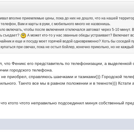
ивал вполне приемлемые цены, пока до них не дошло, что на нашей террито
й телефон, Вам и карты в руки, с мобильного много не назвонишь.
было включать, чтобы после включения отключался автомат через 5-10 минут.
ть съедает?
А может кто-то у нас званные обеды устраивает? Включает в
чайник и еще и посуду моет горячей водой одновременно? Хоть бы соседей пр
 купаться при свечах, пока не остыл бойлер, конечно прикольно, но не каждый
л, что Феникс его представитель по телефонизации, а выделенкой
ичии городского телефона.
 не приобрел, справляюсь шаечками и тазиками))) Городской теле
льного. Такчто все мы в равном положении и в темноте))) Кстати а 
 что ктото чтото неправильно подсоединил минуя собственный пре