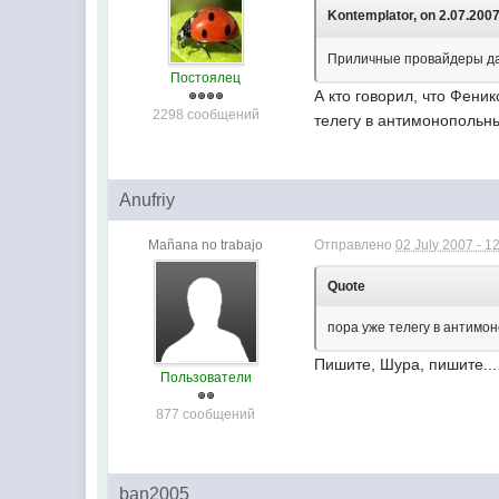
Kontemplator, on 2.07.2007
Приличные провайдеры дав
Постоялец
А кто говорил, что Фени
2298 сообщений
телегу в антимонопольны
Anufriy
Mañana no trabajo
Отправлено
02 July 2007 - 1
Quote
пора уже телегу в антимо
Пишите, Шура, пишите..
Пользователи
877 сообщений
ban2005