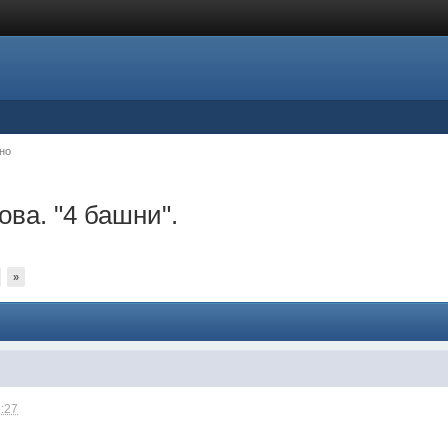
но
ва. "4 башни".
»
9:27