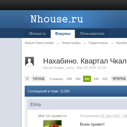
Nhouse.ru
Форумы
Пользователи
Форум Новостройки
→
Новостройки
→
Подмосковье
→
Нахаби
.
Нахабино. Квартал Чкало
Автор
Надин_гость
,
Mar 30 2005 10:54
«
НАЗАД
ВПЕРЕД
Страниц
339
340
341
342
343
Сообщений в теме: 11300
Elina
Мне тут нравится
Отправлено
02 July 2007 - 0
Всем привет!