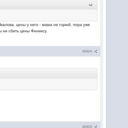
калова, цены у него - мама не горюй, пора уже
ы не сбить цены Фениксу.
#6804
#6805