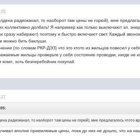
4:05
Голдена радиоканал, то наоборот там цены не горюй), мне предлага
их коллективно долбать! Я например как только выключают эл. энерг
 сразу набирают) поэтому и быстро включают свет. Каждый звонок 
 и можно бить баклуши.
нении (по словам РКР-ДЭЗ) что это ктото из жильцов повесил у с
важаемые жильцы проверьте у себя состояние проводки, нигде не к
 комп, хоть безперебойник покупай.
4:27
:05:
лдена радиоканал, то наоборот там цены не горюй), мне предлагалось чтото вр
учивал вполне приемлемые цены, пока до них не дошло, что на на