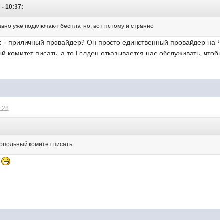
 - 10:37:
но уже подключают бесплатно, вот потому и странно
кс - приличный провайдер? Он просто единственный провайдер на Ч
й комитет писать, а то Голден отказывается нас обслуживать, чтоб
2:28
нопольный комитет писать
.