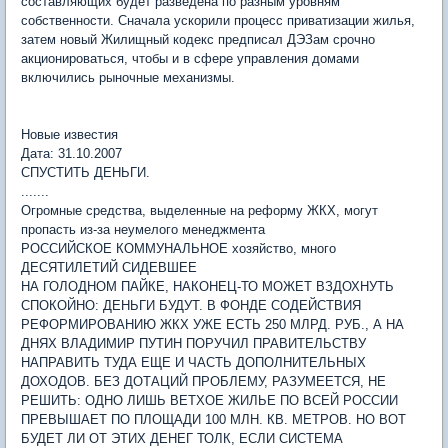
составляющих будет разведена по разным уровням
собственности. Сначала ускорили процесс приватизации жилья,
затем новый Жилищный кодекс предписал ДЭЗам срочно
акционироваться, чтобы и в сфере управления домами
включились рыночные механизмы.
Новые известия
Дата: 31.10.2007
СПУСТИТЬ ДЕНЬГИ.
.......
Огромные средства, выделенные на реформу ЖКХ, могут
пропасть из-за неумелого менеджмента
РОССИЙСКОЕ КОММУНАЛЬНОЕ хозяйство, много
ДЕСЯТИЛЕТИЙ СИДЕВШЕЕ
НА ГОЛОДНОМ ПАЙКЕ, НАКОНЕЦ-ТО МОЖЕТ ВЗДОХНУТЬ
СПОКОЙНО: ДЕНЬГИ БУДУТ. В ФОНДЕ СОДЕЙСТВИЯ
РЕФОРМИРОВАНИЮ ЖКХ УЖЕ ЕСТЬ 250 МЛРД. РУБ., А НА
ДНЯХ ВЛАДИМИР ПУТИН ПОРУЧИЛ ПРАВИТЕЛЬСТВУ
НАПРАВИТЬ ТУДА ЕЩЕ И ЧАСТЬ ДОПОЛНИТЕЛЬНЫХ
ДОХОДОВ. БЕЗ ДОТАЦИЙ ПРОБЛЕМУ, РАЗУМЕЕТСЯ, НЕ
РЕШИТЬ: ОДНО ЛИШЬ ВЕТХОЕ ЖИЛЬЕ ПО ВСЕЙ РОССИИ
ПРЕВЫШАЕТ ПО ПЛОЩАДИ 100 МЛН. КВ. МЕТРОВ. НО ВОТ
БУДЕТ ЛИ ОТ ЭТИХ ДЕНЕГ ТОЛК, ЕСЛИ СИСТЕМА