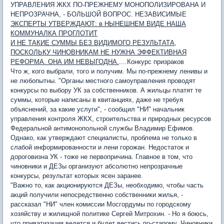
УПРАВЛЕНИЯ ЖКХ ПО-ПРЕЖНЕМУ МОНОПОЛИЗИРОВАНА И
НЕПРОЗРАЧНА, - БОЛЬШОЙ ВОПРОС. НЕЗАВИСИМЫЕ
ЭКСПЕРТЫ УТВЕРЖДАЮТ: в НЫНЕШНЕМ ВИДЕ НАША
КОММУНАЛКА ПРОГЛОТИТ
И НЕ ТАКИЕ СУММЫ БЕЗ ВИДИМОГО РЕЗУЛЬТАТА,
ПОСКОЛЬКУ ЧИНОВНИКАМ НЕ НУЖНА ЭФФЕКТИВНАЯ
РЕФОРМА. ОНА ИМ НЕВЫГОДНА.
....Конкурс призраков
Что ж, кого выбрали, того и получим. Мы по-прежнему ленивы и
не любопытны. "Органы местного самоуправления проводят
конкурсы по выбору УК за собственников. А жильцы платят те
суммы, которые написаны в квитанциях, даже не требуя
объяснений, за какие услуги", - сообщил "НИ" начальник
управления контроля ЖКХ, строительства и природных ресурсов
Федеральной антимонопольной службы Владимир Ефимов.
Однако, как утверждают специалисты, проблема не только в
слабой информированности и лени горожан. Недостаток и
дороговизна УК - тоже не первопричина. Главное в том, что
чиновники и ДЕЗы организуют абсолютно непрозрачные
конкурсы, результат которых ясен заранее.
"Важно то, как акционируются ДЕЗы, необходимо, чтобы часть
акций получили непосредственно собственники жилья, -
рассказал "НИ" член комиссии Мосгордумы по городскому
хозяйству и жилищной политике Сергей Митрохин. - Но я боюсь,
что приватизация ведется и будет вестись по-старому. Чиновники