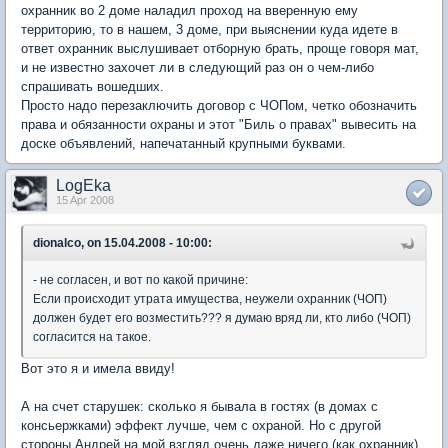
охранник во 2 доме наладил проход на вверенную ему
территорию, то в нашем, 3 доме, при выяснении куда идете в
ответ охранник выслушивает отборную брать, проще говоря мат,
и не известно захочет ли в следующий раз он о чем-либо
спрашивать вошедших.
Просто надо перезаключить договор с ЧОПом, четко обозначить
права и обязанности охраны и этот "Биль о правах" вывесить на
доске объявлений, напечатанный крупными буквами.
LogEka
15 Apr 2008
dionalco, on 15.04.2008 - 10:00:
- не согласен, и вот по какой причине:
Если происходит утрата имущества, неужели охранник (ЧОП)
должен будет его возместить??? я думаю вряд ли, кто либо (ЧОП)
согласится на такое.
Вот это я и имела ввиду!
А на счет старушек: сколько я бывала в гостях (в домах с
консьержками) эффект лучше, чем с охраной. Но с другой
стороны Андрей на мой взгляд очень даже ничего (как охранник),