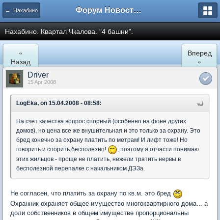
Форум Новостройки
← Нахабино
Нахабино. Квартал Чкалова. "4 башни".
«
Вперед
Назад
»
Driver
15 Apr 2008
LogEka, on 15.04.2008 - 08:58:
На счет качества вопрос спорный (особенно на фоне других
домов), но цена все же внушительная и это только за охрану. Это
бред конечно за охрану платить по метрам! И лифт тоже! Но
говорить и спорить бесполезно!
, поэтому я отчасти понимаю
этих жильцов - проще не платить, нежели тратить нервы в
бесполезной перепалке с начальником ДЭЗа.
Не согласен, что платить за охрану по кв.м. это бред
Охранник охраняет общее имущество многоквартирного дома... а
доли собственников в общем имуществе пропорциональны