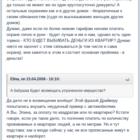
да только не может же он один круглосуточно дежурить! А
остальные охранники как и в других домах - безразличные к
своим обязанностям (судя по высказыванию жильцов других
домов).
Думаю, даже если по более низким тарифам начнем платить
охране лично в руки - будет лучше и им и нам, однако есть один
тормоз - КТО БУДЕТ ВЫБИВАТЬ ДЕНЬГИ ИЗ КВАРТИР? Думаю
никто не захочет с этим связываться (в том числе и сама
охрана), мне кажется в этом и состоит основная проблема - в
деньгах!
Elina, on 15.04.2008 - 10:10:
А бабушка будет возмещать утраченное имущество?
Да дело не в возмещении вообще! Этой фразой Драйверу
попытались внушить неудачный пример с автомобилями.
А Вы, Элина, за оплату по квадратам или по квартирно? Кстати
говоря, если уж такое дело, то логичнее платить по количеству
проживаемых в квартирах людей, а не по метрам. Но и тут
подстава: как и везде сейчас у нас не все прописанные живут в
квартире и наоборот.