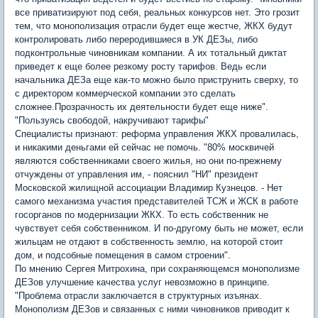
все приватизируют под себя, реальных конкурсов нет. Это грозит
тем, что монополизация отрасли будет еще жестче, ЖКХ будут
контролировать либо переродившиеся в УК ДЕЗы, либо
подконтрольные чиновникам компании. А их тотальный диктат
приведет к еще более резкому росту тарифов. Ведь если
начальника ДЕЗа еще как-то можно было приструнить сверху, то
с директором коммерческой компании это сделать
сложнее.Прозрачность их деятельности будет еще ниже".
"Пользуясь свободой, накручивают тарифы"
Специалисты признают: реформа управления ЖКХ провалилась,
и никакими деньгами ей сейчас не помочь. "80% москвичей
являются собственниками своего жилья, но они по-прежнему
отчуждены от управления им, - пояснил "НИ" президент
Московской жилищной ассоциации Владимир Кузнецов. - Нет
самого механизма участия представителей ТСЖ и ЖСК в работе
госорганов по модернизации ЖКХ. То есть собственник не
чувствует себя собственником. И по-другому быть не может, если
жильцам не отдают в собственность землю, на которой стоит
дом, и подсобные помещения в самом строении".
По мнению Сергея Митрохина, при сохраняющемся монополизме
ДЕЗов улучшение качества услуг невозможно в принципе.
"Проблема отрасли заключается в структурных изъянах.
Монополизм ДЕЗов и связанных с ними чиновников приводит к