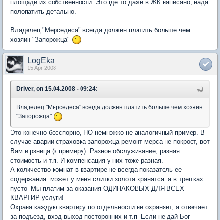
площади их собственности. Это где то даже в ЖК написано, нада
полопатить детально.
Владелец "Мерседеса" всегда должен платить больше чем
хозяин "Запорожца"
LogEka
15 Apr 2008
Driver, on 15.04.2008 - 09:24:
Владелец "Мерседеса" всегда должен платить больше чем хозяин
"Запорожца"
Это конечно бесспорно, НО немножко не аналогичный пример. В
случае аварии страховка запорожца ремонт мерса не покроет, вот
Вам и рзница (к примеру). Разное обслуживание, разная
стоимость и т.п. И компенсация у них тоже разная.
А количество комнат в квартире не всегда показатель ее
содержания: может у меня слитки золота хранятся, а в трешках
пусто. Мы платим за оказания ОДИНАКОВЫХ ДЛЯ ВСЕХ
КВАРТИР услуги!
Охрана каждую квартиру по отдельности не охраняет, а отвечает
за подъезд, вход-выход посторонних и т.п. Если не дай Бог