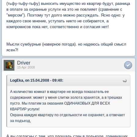
(тьфу-тьфу-тьфу) выносить имущество из квартир будут, разница
в оплате за охранные услуги на это не повлияет (сравнение с
"мерсом"). Поэтому тут долго можно рассуждать. Ясно одно: у
каждого свое мнение, уступать никто не собирается, а
компромисов пока нет, соответственно и согласия нет!
Мысли сумбурные (наверное погода). но надеюсь общий смысл
ясен?!
Driver
15 Apr 2008
LogEka, on 15.04.2008 - 09:40:
А количество комнат в квартире не всегда показатель ее
содержания: может у меня слитки золота хранятся, а в трешках
пусто. Мы платим за оказания ОДИНАКОВЫХ ДЛЯ ВСЕХ
КВАРТИР услуги!
Охрана каждую квартиру по отдельности не охраняет, а отвечает
за подъезд,
А вы согласны с тем, что площадь стен в подьезде, граничащих