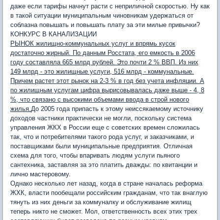
даже если тарифы начнут расти с неприличной скоростью. Ну как
в такой ситуации муниципальным чиновникам удержаться от
соблазна повышать и повышать плату за эти милые привычки?
КОНКУРС В КАНАЛИЗАЦИИ
РЫНОК жилищно-коммунальных услуг и впрямь кусок
достаточно жирный. По данным Росстата, его емкость в 2006
году составляла 665 млрд рублей. Это почти 2 % ВВП. Из них
149 млрд - это жилищные услуги, 516 млрд - коммунальные.
Причем растет этот рынок на 2-3 % в год без учета инфляции. А
по жилищным услугам цифра вырисовывалась даже выше - 4, 8
%, что связано с высокими объемами ввода в строй нового
жилья.
До 2005 года припасть к этому неиссякаемому источнику
доходов частники практически не могли, поскольку система
управления ЖКХ в России еще с советских времен сложилась
так, что и потребителями такого рода услуг, и заказчиками, и
поставщиками были муниципальные предприятия. Отличная
схема для того, чтобы впаривать людям услуги пьяного
сантехника, заставляя за это платить дважды: по квитанции и
лично мастеровому.
Однако несколько лет назад, когда в стране началась реформа
ЖХК, власти пообещали российским гражданам, что так внаглую
тянуть из них деньги за коммуналку и обслуживание жилищ
теперь никто не сможет. Мол, ответственность всех этих трех