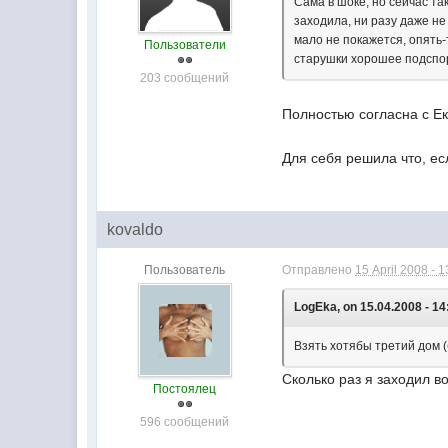
Сама в шоке, но сейчас та
заходила, ни разу даже не
мало не покажется, опять-
Пользователи
старушки хорошее подспорь
203 сообщений
Полностью согласна с Е
Для себя решила что, ес
kovaldo
Пользователь
Отправлено
15 April 2008 - 1
LogEka, on 15.04.2008 - 14
Взять хотябы третий дом (
Сколько раз я заходил в
Постоялец
596 сообщений