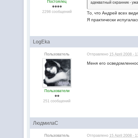
Постоялец
адекватный охранник - уж
2298 сообщений
То, что Андрей всех види
Я практически испугалась
LogEka
Пользователь
Отправлено
15 April 2008 - 1
Меня его осведомленнос
Пользователи
251 сообщений
ЛюдмилаС
Пользователь
Отправлено
15 April 2008 - 1