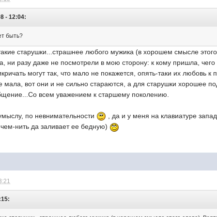
8 - 12:04:
ет быть?
такие старушки...страшнее любого мужика (в хорошем смысле этого 
ла, ни разу даже не посмотрели в мою сторону: к кому пришла, чего
кричать могут так, что мало не покажется, опять-таки их любовь к
е мала, вот они и не сильно стараются, а для старушки хорошее п
 общение...Со всем уважением к старшему поколению.
о умыслу, по невнимательности
, да и у меня на клавиатуре запад
чем-нить да заливает ее бедную)
3:21
:15: