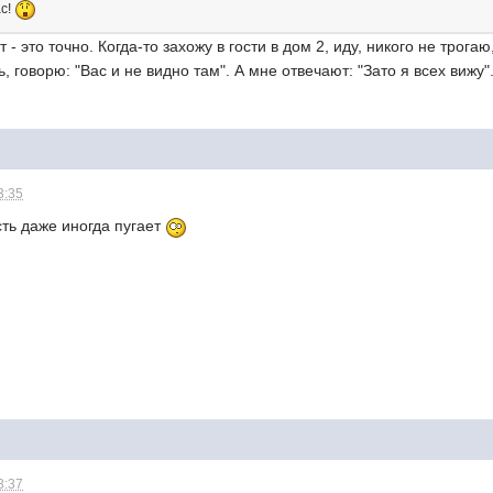
ас!
т - это точно. Когда-то захожу в гости в дом 2, иду, никого не трог
, говорю: "Вас и не видно там". А мне отвечают: "Зато я всех вижу
3:35
ть даже иногда пугает
3:37