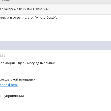
ям пионерские призывы. С чего бы?
я, а в ответ на это: "много букф".
2:51
ормация. Здесь могу дать ссылки
сок детской площадки)
schadki.html
ср. управлении