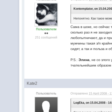
Kontemplator, on 15.04.200
Непонятно. Как такое мож
Сама в шоке, но сейчас 
Пользователи
сколько раз я не заходи
251 сообщений
любопытничают, да и при
мужчины такая з/п крайн
сидят, а так и польза и
P.S.:
Элина
, не со злог
тчательнейшим образом 
Kate2
Пользователь
Отправлено
15 April 2008 - 1
LogEka, on 15.04.2008 - 14