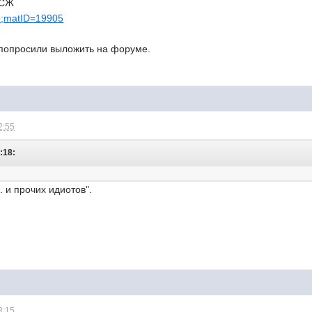
ТСЖ
mp;matID=19905
попросили выложить на форуме.
2:55
:18:
. и прочих идиотов".
3:15