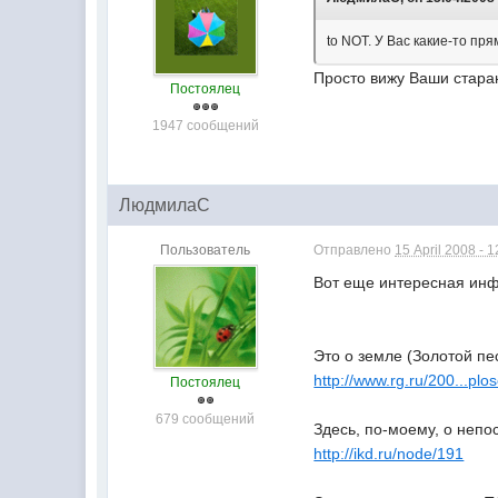
to NOT. У Вас какие-то пр
Просто вижу Ваши старани
Постоялец
1947 сообщений
ЛюдмилаС
Пользователь
Отправлено
15 April 2008 - 1
Вот еще интересная инф
Это о земле (Золотой пе
http://www.rg.ru/200...plo
Постоялец
679 сообщений
Здесь, по-моему, о непо
http://ikd.ru/node/191