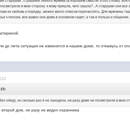
кие старушки...страшнее любого мужика (в хорошем смысле этого слова). Взять
 посмотрели в мою сторону: к кому пришла, чего зашла?...А старушки они все 
таки их любовь к порядку...можно много плюсов перечислять. Для мужчины така
е к пенсии, все-равно они дома в основном сидят, а так и польза и общение
катериной.
ли до лета ситуация не изменится в нашем доме, то откажусь от о
3:22
:15:
без обид), но сколько раз я не заходила, ни разу даже не посмотрели в мою с
о второй дом, ни разу не видел охранника