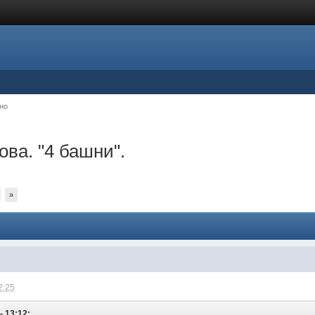
но
ва. "4 башни".
»
2:25
- 13:12: