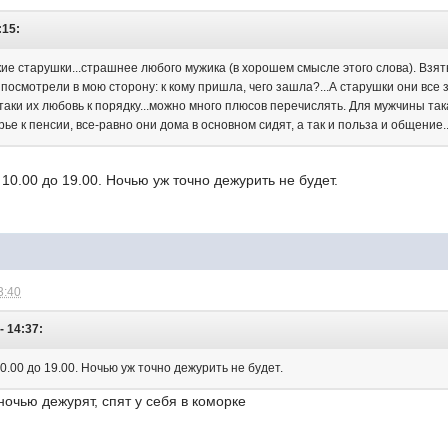
:15:
кие старушки...страшнее любого мужика (в хорошем смысле этого слова). Взять
 посмотрели в мою сторону: к кому пришла, чего зашла?...А старушки они все 
таки их любовь к порядку...можно много плюсов перечислять. Для мужчины така
е к пенсии, все-равно они дома в основном сидят, а так и польза и общение
 10.00 до 19.00. Ночью уж точно дежурить не будет.
3:40
- 14:37:
0.00 до 19.00. Ночью уж точно дежурить не будет.
очью дежурят, спят у себя в коморке