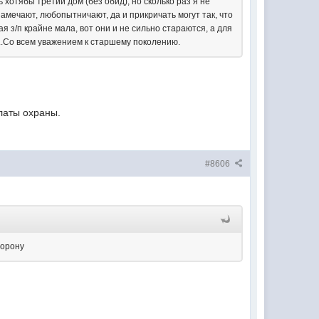
 хотябы третий дом (без обид), но сколько раз я не
замечают, любопытничают, да и прикричать могут так, что
я з/п крайне мала, вот они и не сильно стараются, а для
...Со всем уважением к старшему поколению.
платы охраны.
#8606
торону