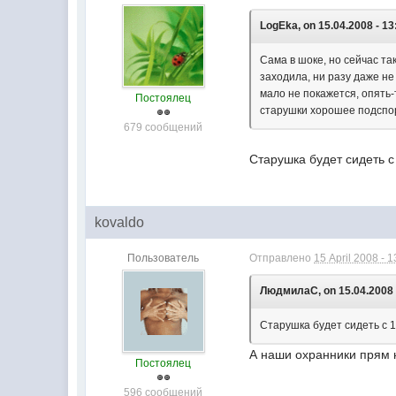
LogEka, on 15.04.2008 - 13
Сама в шоке, но сейчас та
заходила, ни разу даже не
мало не покажется, опять-
Постоялец
старушки хорошее подспорь
679 сообщений
Старушка будет сидеть с
kovaldo
Пользователь
Отправлено
15 April 2008 - 1
ЛюдмилаС, on 15.04.2008 
Старушка будет сидеть с 1
А наши охранники прям н
Постоялец
596 сообщений