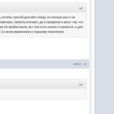
 хотябы третий дом (без обид), но сколько раз я не
замечают, любопытничают, да и прикричать могут так, что
я з/п крайне мала, вот они и не сильно стараются, а для
...Со всем уважением к старшему поколению.
#8611