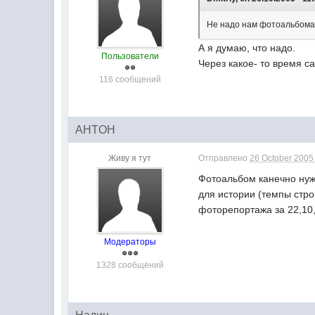
Не надо нам фотоальбома
А я думаю, что надо.
Пользователи
Через какое- то время с
116 сообщений
AHTOH
Живу я тут
Отправлено
26 October 2005 
Фотоальбом канечно нуже
для истории (темпы стро
фоторепортажа за 22,10,
Модераторы
1328 сообщений