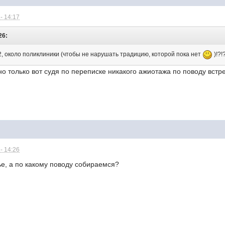
- 14:17
26:
2, около поликлиники (чтобы не нарушать традицию, которой пока нет
)!?!
но только вот судя по переписке никакого ажиотажа по поводу встре
- 14:26
ье, а по какому поводу собираемся?