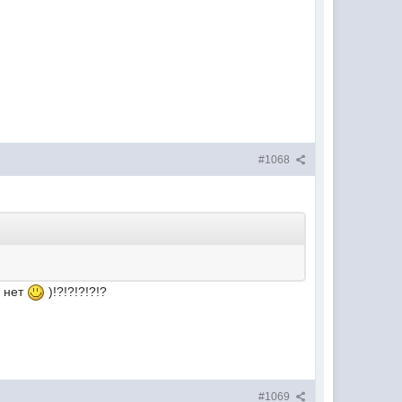
#1068
а нет
)!?!?!?!?!?
#1069