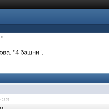
но
ва. "4 башни".
- 18:39
:29: