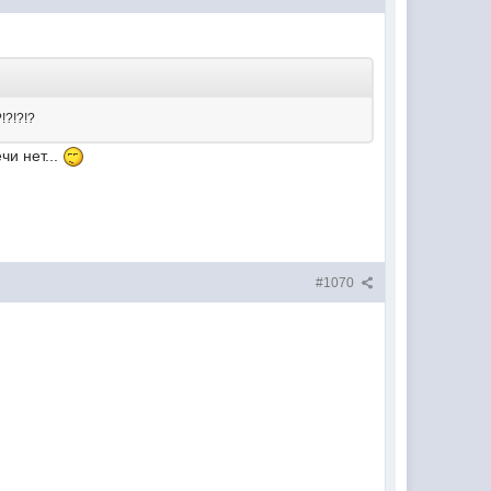
?!?!?!?
чи нет...
#1070