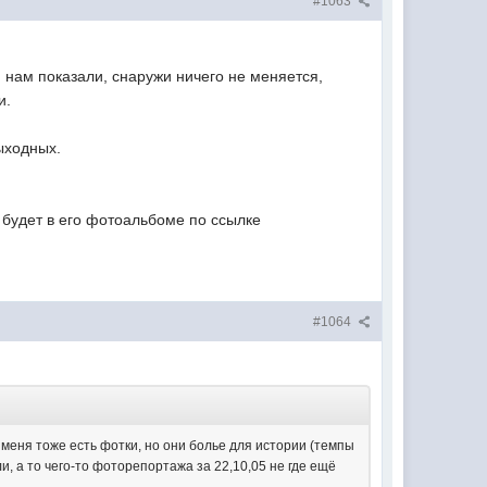
#1063
и нам показали, снаружи ничего не меняется,
и.
ыходных.
е будет в его фотоальбоме по ссылке
#1064
 меня тоже есть фотки, но они болье для истории (темпы
и, а то чего-то фоторепортажа за 22,10,05 не где ещё