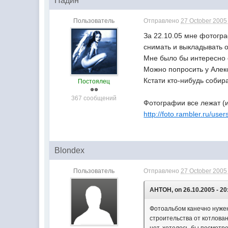
Надин
Пользователь
Отправлено
27 October 2005 
За 22.10.05 мне фотогра
снимать и выкладывать 
Мне было бы интересно е
Можно попросить у Алек
Кстати кто-нибудь собир
Постоялец
367 сообщений
Фотографии все лежат (и
http://foto.rambler.ru/user
Blondex
Пользователь
Отправлено
27 October 2005 
AHTOH, on 26.10.2005 - 20
Фотоальбом канечно нужен,
строительства от котлован