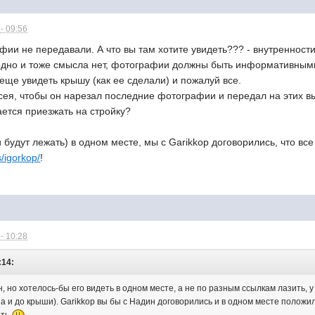
- 09:56
фии не передавали. А что вы там хотите увидеть??? - внутренност
одно и тоже смысла нет, фотографии должны быть информативным
ще увидеть крышу (как ее сделали) и пожалуй все.
сея, чтобы он нарезал последние фотографии и передал на этих в
ается приезжать на стройку?
 будут лежать) в одном месте, мы с Garikkop договорились, что вс
s/igorkop/
!
- 10:28
:14:
 но хотелось-бы его видеть в одном месте, а не по разным ссылкам лазить, у
а и до крыши). Garikkop вы бы с Надин договорились и в одном месте положил