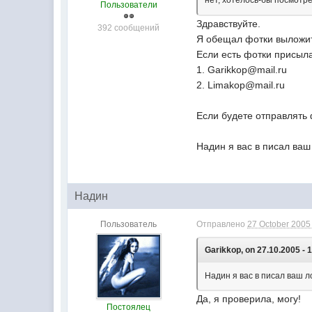
нет, хотелось-бы посмотр
Пользователи
Здравствуйте.
392 сообщений
Я обещал фотки выложить
Если есть фотки присыла
1. Garikkop@mail.ru
2. Limakop@mail.ru
Если будете отправлять 
Надин я вас в писал ваш
Надин
Пользователь
Отправлено
27 October 2005 
Garikkop, on 27.10.2005 - 
Надин я вас в писал ваш л
Да, я проверила, могу!
Постоялец