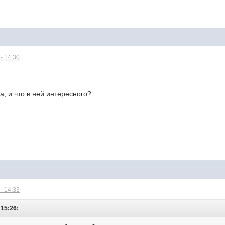
- 14:30
ла, и что в ней интересного?
- 14:33
 15:26: