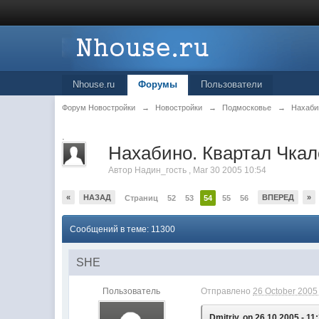
Nhouse.ru
Форумы
Пользователи
Форум Новостройки
→
Новостройки
→
Подмосковье
→
Нахаби
.
Нахабино. Квартал Чкало
Автор
Надин_гость
,
Mar 30 2005 10:54
«
НАЗАД
ВПЕРЕД
»
Страниц
52
53
54
55
56
Сообщений в теме: 11300
SHE
Пользователь
Отправлено
26 October 2005 
Dmitriy, on 26.10.2005 - 11