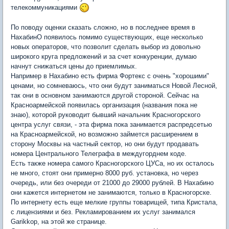
телекоммуникациями
По поводу оценки сказать сложно, но в последнее время в
НахабинО появилось помимо существующих, еще несколько
новых операторов, что позволит сделать выбор из довольно
широкого круга предложений и за счет конкуренции, думаю
начнут снижаться цены до приемлимых.
Например в Нахабино есть фирма Фортекс с очень "хорошими"
ценами, но сомневаюсь, что они будут заниматься Новой Лесной,
так они в основном занимаются другой стороной. Сейчас на
Красноармейской появилась организация (названия пока не
знаю), которой руководит бывший начальник Красногорского
центра услуг связи, - эта фирма пока занимается распредсетью
на Красноармейской, но возможно займется расширением в
сторону Москвы на частный сектор, но они будут продавать
номера Центрального Телеграфа в междугорднем коде.
Есть также номера самого Красногорского ЦУСа, но их осталось
не много, стоят они примерно 8000 руб. установка, но через
очередь, или без очереди от 21000 до 29000 рублей. В Нахабино
они кажется интернетом не занимаются, только в Красногорске.
По интернету есть еще мелкие группы товарищей, типа Кристала,
с лицензиями и без. Рекламированием их услуг занимался
Garikkop, на этой же странице.