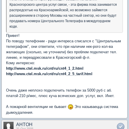
Красногорского центра услуг связи, - эта фирма пока занимается
распредсетью на Красноармейской, но возможно займется
расширением в сторону Москвы на частный сектор, но они будут
продавать номера Центрального Телеграфа в междугорднем
коде.
Привет!
По поводу телефонии - ради интереса списался с "Центральным
телеграфом", они ответили, что при наличии нек-рого кол-ва
желающих (сколько, не уточнили) без проблем подключат тел.
линию, и переадресовали в Красногорский ф-л.
Кому интересно:
http://www.ctel.msk.ru/cnt/ru/cnt4_1_2.html
http://www.ctel.msk.ru/cnt/ru/cnt4_2_5_tarif.html
Очень даже неплохо подключить телефон за 5000 руб с аб.
платой 210 р/мес, плюс куча всяческих доп. услуг, вкл. Инет.
А пожарной вентиляции не бывает
Это называецца система
дымоудаления.
AHTOH
31 Oct 2005