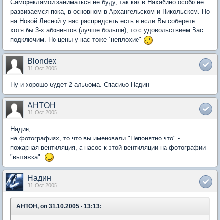
Саморекламой заниматься не буду, так как в Нахабино особо не
развиваемся пока, в основном в Архангельском и Никольском. Но
на Новой Лесной у нас распредсеть есть и если Вы соберете
хотя бы 3-х абонентов (лучше больше), то с удовольствием Вас
подключим. Но цены у нас тоже "неплохие"
Blondex
31 Oct 2005
Ну и хорошо будет 2 альбома. Спасибо Надин
AHTOH
31 Oct 2005
Надин,
на фотографиях, то что вы именовали "Непонятно что" -
пожарная вентиляция, а насос к этой вентиляции на фотографии
"вытяжка".
Надин
31 Oct 2005
AHTOH, on 31.10.2005 - 13:13: