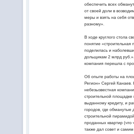
обеспечить всех обманут
от своей доли в возводи
меры и взять на себя от
разному».
В ходе круглого стола 
понятие «строительная п
поделилась и наболевшим
дольщикам 2 млрд руб.».
компания перешла с про
Об опыте работы на пло
Регион» Сергей Канаев.
небезызвестная компани
строительной площадке 
выданному кредиту, и ра
городов, где обманутые 
строительной пирамидой,
проданных квартир (что 
также дал совет и самим