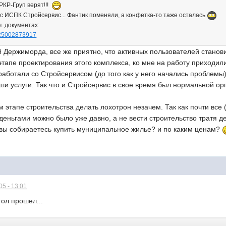
РКР-Груп верят!!!
 с ИСПК Стройсервис... Фантик поменяли, а конфетка-то таже осталась
. документах:
1025002873917
Держиморда, все же приятно, что активных пользователей станови
этапе проектирования этого комплекса, ко мне на работу приходи
аботали со Стройсервисом (до того как у него начались проблемы)
и услуги. Так что и Стройсервис в свое время был нормальной орг
м этапе строительства делать лохотрон незачем. Так как почти все
 деньгами можно было уже давно, а не вести строительство тратя д
 вы собираетесь купить муниципальное жилье? и по каким ценам?
5 - 13:01
тол прошел...