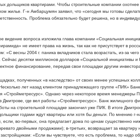
ых дольщиков квартирами. Чтобы строительные компании охотнее ш
мом жилье. Г-н Амбарцумян заявил, что «сегодня мы готовы сделат
ветственность. Проблема обязательно будет решена, но в индивиду
свое видение вопроса изложила глава компании «Социальная иници
ирамида» не имеет права на жизнь, так как не присутствует в росс
: «С весны 2004 г. паника вкладчиков стала возрастать, из-за че
 Сейчас десятки миллионов долларов «Социальной инициативы и Ко
ектное финансирование, передав свои площадки другим инвестор
щадках, полученных «в наследство» от своих менее успешных колл
 Несколько лет назад клиентом принадлежащего группе «ПИК» Ба
я «Стройметресурс». Однако через некоторое время менеджеры П
в Дмитрове, где вел работы «Стройметресурс». Банк жилищного ф
боты на строительной площадке закончил уже ПИК. В итоге Дмитро
дольщики годами ждут квартиры или хотя бы деньги. По мнению г-
 если, во-первых, она предлагает дома по ценам существенно ниже
чревато двойными продажами); в-третьих, возвращает за квартиру не
 застройщикам: «Если вы чувствуете, что есть проблема, то надо об