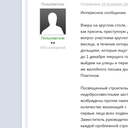
Пользователь
Отправлено
15 November 200
Интересное сообщение.
Вчера на круглом столе,
как пресечь преступную
вопрос участники кругло
Пользователи
месяца, в течение кото
509 сообщений
дольщики, которые ищут 
до 1 декабря текущего г
выйдем на улицы и перек
же жалобного письма до
Платонов.
Посвященный строительн
недобросовестными заст
возбуждены против таки
количество махинаций с 
первые лица всех подмос
Заместитель руководите
каждой проблемной стро