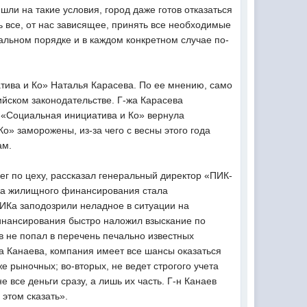
ли на такие условия, город даже готов отказаться
ь все, от нас зависящее, принять все необходимые
альном порядке и в каждом конкретном случае по-
атива и Ко» Наталья Карасева. По ее мнению, само
ийском законодательстве. Г-жа Карасева
го «Социальная инициатива и Ко» вернула
» заморожены, из-за чего с весны этого года
ам.
ег по цеху, рассказал генеральный директор «ПИК-
нка жилищного финансирования стала
ИКа заподозрили неладное в ситуации на
инансирования быстро наложил взыскание по
в не попал в перечень печально известных
на Канаева, компания имеет все шансы оказаться
 рыночных; во-вторых, не ведет строгого учета
 все деньги сразу, а лишь их часть. Г-н Канаев
 этом сказать».