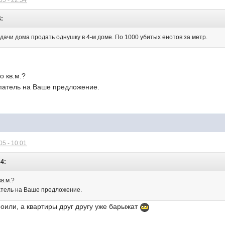
5 - 22:54
4:
 сдачи дома продать однушку в 4-м доме. По 1000 убитых енотов за метр.
о кв.м.?
патель на Ваше предложение.
5 - 10:01
54:
кв.м.?
атель на Ваше предложение.
роили, а квартиры друг другу уже барыжат