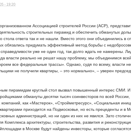
5 - 19:20
 организованном Ассоциацией строителей России (АСР), представит
 деятельность строительных пирамид и обеспечить обманутых доль
го стола ответа так и не нашли. Вместо этого они объединились в 
рых обязались придумать эффективный метод борьбы с недобросо
справедливости уже не один год, так долго ждать не намерены. Л
ода власти реально не решат нашу проблему, мы объединимся всей
роем все федеральные трассы». Однако, судя по всему, власти не 
льщики не получили квартиры, – это нормально», – уверен предсе
ым пирамидам круглый стол вызвал повышенный интерес СМИ. И 
ройщиками обмануты десятки тысяч соинвесторов по всей России,
х компаний, как «Мастерок», «Стройметресурс», «Социальная ини
квартирами приходится на Подмосковье, но есть прецеденты и в М
ковных администраций, но ни один из них не явился. Зато столич
ля Комплекса архитектуры, строительства, развития и реконструк
йплощадки в Москве будут найдены инвесторы, которые согласятся