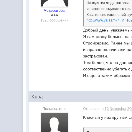
Находятся люди, которые 
и никого не смущает связь
Модераторы
Касательно изменений в уч
1328 сообщений
http://www.valaam-in...n=
Добрый день, уважаемый 
Я вам скажу больше: на 
Стройсервис. Ранее мы р
исправно оплачивали наш
застрахован.
Тем более, что на данно
соотвественно убегать с
И еще: а каким образом
Kupa
Пользователь
Отправлено
16 November 200
Класный у них круглый с