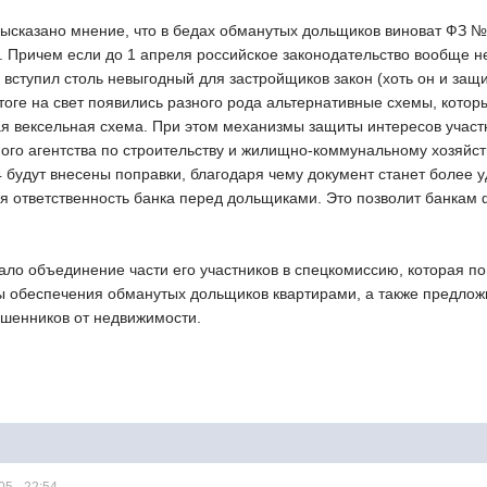
высказано мнение, что в бедах обманутых дольщиков виноват ФЗ №
а. Причем если до 1 апреля российское законодательство вообще 
у вступил столь невыгодный для застройщиков закон (хоть он и за
итоге на свет появились разного рода альтернативные схемы, кото
я вексельная схема. При этом механизмы защиты интересов участн
го агентства по строительству и жилищно-коммунальному хозяйств
4 будут внесены поправки, благодаря чему документ станет более 
я ответственность банка перед дольщиками. Это позволит банкам
тало объединение части его участников в спецкомиссию, которая п
обеспечения обманутых дольщиков квартирами, а также предложит
ошенников от недвижимости.