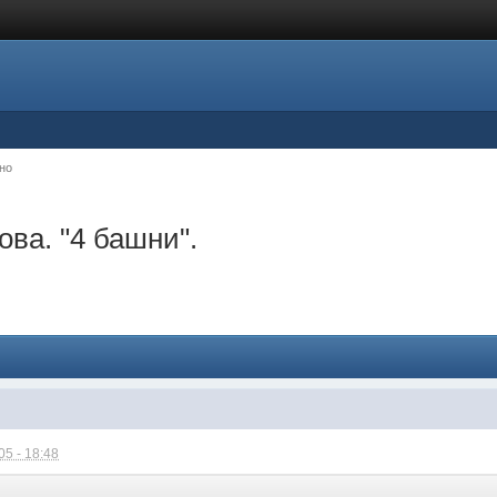
но
ва. "4 башни".
5 - 18:48