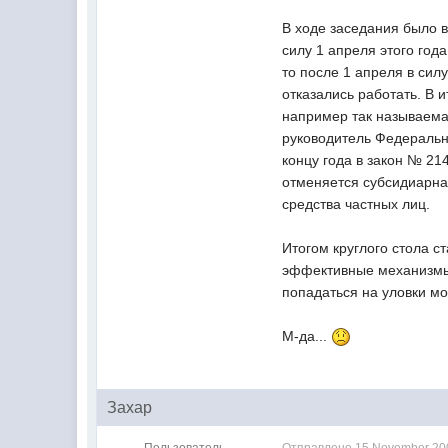
В ходе заседания было 
силу 1 апреля этого год
то после 1 апреля в сил
отказались работать. В 
например так называема
руководитель Федерально
концу года в закон № 21
отменяется субсидиарна
средства частных лиц.
Итогом круглого стола с
эффективные механизмы 
попадаться на уловки м
М-да...
Захар