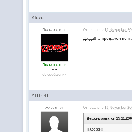
Alexei
Пользователь
Отправлено
16 November 200
Да,да!! С продажей не н
Пользователи
65 сообщений
AHTOH
Живу я тут
Отправлено
16 November 200
Держиморда, on 15.11.2005
Надо же!!!