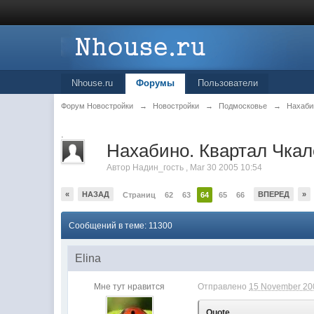
Nhouse.ru
Форумы
Пользователи
Форум Новостройки
→
Новостройки
→
Подмосковье
→
Нахаби
.
Нахабино. Квартал Чкало
Автор
Надин_гость
,
Mar 30 2005 10:54
«
НАЗАД
ВПЕРЕД
»
Страниц
62
63
64
65
66
Сообщений в теме: 11300
Elina
Мне тут нравится
Отправлено
15 November 200
Quote