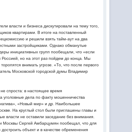
ели власти и бизнеса дискутировали на тему того,
щиков квартирами. В итоге на поставленный
спецкомиссию и решили взять тайм-аут на два
вестными застройщиками. Однако обманутые
идеры инициативных групп пообещали, что «если
 Россией, но на этот раз пойдем до конца. Мы
торопятся внимать угрозе. «То, что после первого
датель Московской городской думы Владимир
не спроста: в настоящее время
 а уголовные дела по факту мошенничества
циатива», «Новый мир» и др. Наибольшее
оскве. На круглый стол были приглашены главы и
ные власти не оставили заседание без внимания.
ции Москвы Сергей Амбарцумян пообещал, что для
 достроить объект и в качестве обременения