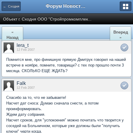
Форум Новостройки
← Сходня
Объект г. Сходня ООО "Стройпромкомплек...
«
Вперед
Назад
»
lera_t
12 Feb 2007
Помнится мне, про финишную прямую Дмитрук говорил на нашей
встрече в ноябре, помните, товарищи? с тех пор прошло почти 3
месяца. СКОЛЬКО ЕЩЕ ЖДАТЬ?
Falk
12 Feb 2007
Спасибо за то, что не забываете!
Насчет дат сноса: Думаю сначала снести, а потом
проинформировать.
Ждем дату собрания.
Насчет сроков, для "успокоения" можно почитать что творится у
соседей на Больничном, которые уже должны были "получить
ключи" черти когда.