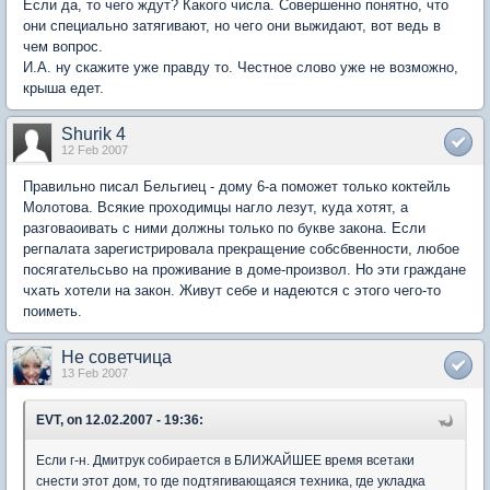
Если да, то чего ждут? Какого числа. Совершенно понятно, что
они специально затягивают, но чего они выжидают, вот ведь в
чем вопрос.
И.А. ну скажите уже правду то. Честное слово уже не возможно,
крыша едет.
Shurik 4
12 Feb 2007
Правильно писал Бельгиец - дому 6-а поможет только коктейль
Молотова. Всякие проходимцы нагло лезут, куда хотят, а
разговаоивать с ними должны только по букве закона. Если
регпалата зарегистрировала прекращение собсбвенности, любое
посягательсьво на проживание в доме-произвол. Но эти граждане
чхать хотели на закон. Живут себе и надеются с этого чего-то
поиметь.
Не советчица
13 Feb 2007
EVT, on 12.02.2007 - 19:36:
Если г-н. Дмитрук собирается в БЛИЖАЙШЕЕ время всетаки
снести этот дом, то где подтягивающаяся техника, где укладка