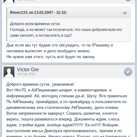
Rover133, on 13.02.2007 - 11:32:
Доброго всем времени суток.
Господа, а не может так получиться, что наши доброжелали его
сами запалят, а потом опять в суд?
Дык если мы тут будем это обсуждать, то по IPишнику и
человека вычислят и дело возбудить можно.
Не нужно нам этого, пусть всё будет по закону.
Victor Gre
14 Feb 2007
Доброго времени суток, уважаемые!
Вот Him70, и АйПишниками шпарит, и комментариями, и
информацией. Ай, молодец слюшаи да-а!. Шучу. Все правильно.
По АйПишнику, провайдера, а по провайдеру и пользователя по
динамическому или статическому АйПишнику. дело плевое.
Виток напряженности завернут. Спираль развития, хочется
верить, пошла развиваться вперед. Документы ждем, сноса
ждем, стройки ждем, вообще ждем!!!!!!!!! Хе-хе!!!!! Вобщем,
выступление месье Дмитрука прогнозировалось, причем и по
времени, и по форме. Ничего нового. Радует, что на баррикадах с