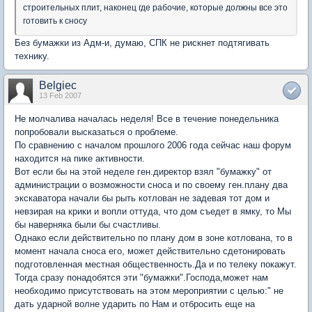
строительных плит, наконец где рабочие, которые должны все это
готовить к сносу
Без бумажки из Адм-и, думаю, СПК не рискнет подтягивать
технику.
Belgiec
13 Feb 2007
Не молчалива началась неделя! Все в течение понедельника
попробовали высказаться о проблеме.
По сравнению с началом прошлого 2006 года сейчас наш форум
находится на пике активности.
Вот если бы на этой неделе ген.директор взял "бумажку" от
администрации о возможности сноса и по своему ген.плану два
экскаватора начали бы рыть котлован не задевая тот дом и
невзирая на крики и вопли оттуда, что дом съедет в ямку, то Мы
бы наверняка были бы счастливы.
Однако если действительно по плану дом в зоне котлована, то в
момент начала сноса его, может действительно сдетонировать
подготовленная местная общественность.Да и по телеку покажут.
Тогда сразу понадобятся эти "бумажки".Господа,может нам
необходимо присутствовать на этом мероприятии с целью:" не
дать ударной волне ударить по Нам и отбросить еще на