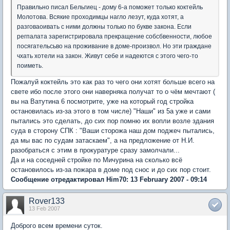
Правильно писал Бельгиец - дому 6-а поможет только коктейль
Молотова. Всякие проходимцы нагло лезут, куда хотят, а
разговаоивать с ними должны только по букве закона. Если
регпалата зарегистрировала прекращение собсбвенности, любое
посягательсьво на проживание в доме-произвол. Но эти граждане
чхать хотели на закон. Живут себе и надеются с этого чего-то
поиметь.
Пожалуй коктейль это как раз то чего они хотят больше всего на
свете ибо после этого они наверняка получат то о чём мечтают (
вы на Ватутина 6 посмотрите, уже на который год стройка
остановилась из-за этого в том числе) "Наши" из 5а уже и сами
пытались это сделать, до сих пор помню их вопли возле здания
суда в сторону СПК : "Ваши сторожа наш дом поджеч пытались,
да мы вас по судам затаскаем", а на предложение от Н.И.
разобраться с этим в прокуратуре сразу замолчали...
Да и на соседней стройке по Мичурина на сколько всё
остановилось из-за пожара в доме под снос и до сих пор стоит.
Сообщение отредактировал Him70: 13 February 2007 - 09:14
Rover133
13 Feb 2007
Доброго всем времени суток.