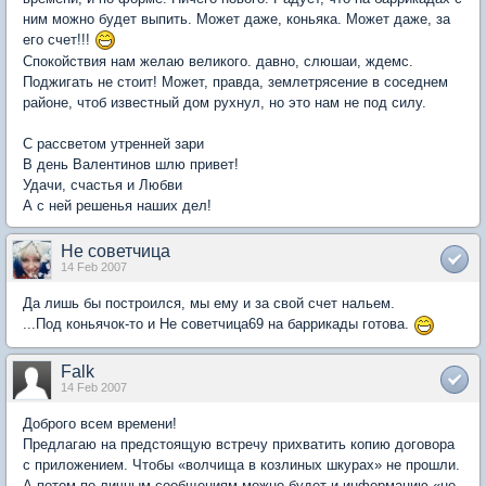
ним можно будет выпить. Может даже, коньяка. Может даже, за
его счет!!!
Спокойствия нам желаю великого. давно, слюшаи, ждемс.
Поджигать не стоит! Может, правда, землетрясение в соседнем
районе, чтоб известный дом рухнул, но это нам не под силу.
С рассветом утренней зари
В день Валентинов шлю привет!
Удачи, счастья и Любви
А с ней решенья наших дел!
Не советчица
14 Feb 2007
Да лишь бы построился, мы ему и за свой счет нальем.
...Под коньячок-то и Не советчица69 на баррикады готова.
Falk
14 Feb 2007
Доброго всем времени!
Предлагаю на предстоящую встречу прихватить копию договора
с приложением. Чтобы «волчища в козлиных шкурах» не прошли.
А потом по личным сообщениям можно будет и информацию «не