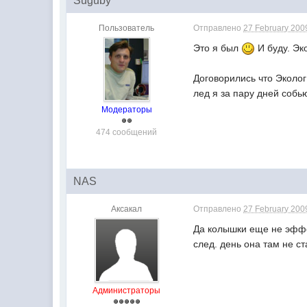
Suguby
Пользователь
Отправлено
27 February 2009
Это я был
И буду. Эк
Договорились что Эколог
лед я за пару дней соб
Модераторы
474 сообщений
NAS
Аксакал
Отправлено
27 February 2009
Да колышки еще не эффе
след. день она там не с
Администраторы