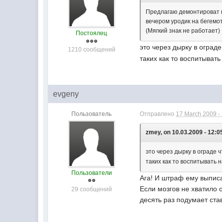
Предлагаю демонтироват к
вечером уродик на бегемот
(Мягкий знак не работает)
Постоялец
это через дырку в оград
1210 сообщений
таких как то воспитыват
evgeny
Пользователь
Отправлено
17 March 2009 -
zmey, on 10.03.2009 - 12:0
это через дырку в ограде 
таких как то воспитывать
Пользователи
Ага! И штраф ему выпи
Если мозгов не хватило 
29 сообщений
десять раз подумает ста