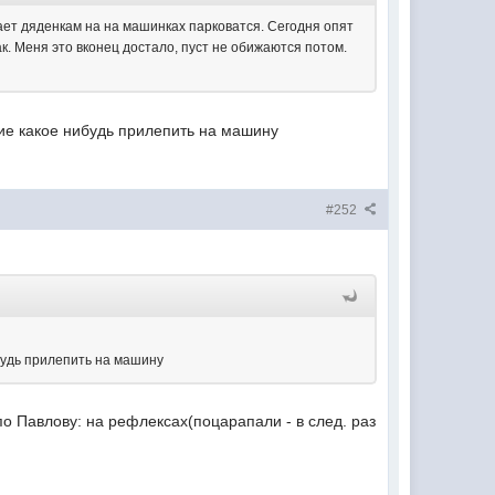
ает дяденкам на на машинках парковатся. Сегодня опят
к. Меня это вконец достало, пуст не обижаются потом.
ние какое нибудь прилепить на машину
#252
ибудь прилепить на машину
по Павлову: на рефлексах(поцарапали - в след. раз