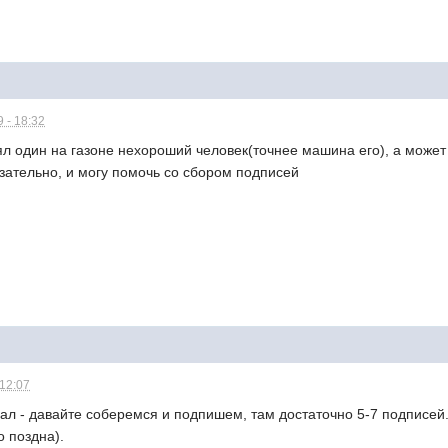
 - 18:32
ял один на газоне нехороший человек(точнее машина его), а может
зательно, и могу помочь со сбором подписей
 12:07
л - давайте соберемся и подпишем, там достаточно 5-7 подписей.
о поздна).