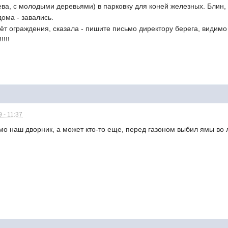
лева, с молодыми деревьями) в парковку для коней железных. Блин,
дома - завались.
чёт ограждения, сказала - пишите письмо директору берега, видимо
!!!
 - 11:37
мо наш дворник, а может кто-то еще, перед газоном выбил ямы во 