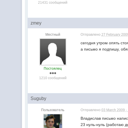
21431 сообщений
zmey
Местный
Отправлено
27 February 2009
сегодня утром опять сто
а письмо я подпишу, обя
Постоялец
1210 сообщений
Suguby
Пользователь
Отправлено
03 March 2009 -
Владислав письмо написа
23 нуль-нуль (работаю д