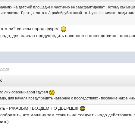
ачелки на детской площадке и частично ее заасфалтироват. Потому как меш
ике заехал. Братцы, энто ж Агробобруйск какой-то. Ну не понимают люди ника
е что ли? совсем народ сдурел
ь надо, для начала предупредить наверное о последствиях - посла
 22:28
5:
что ли? совсем народ сдурел
 надо, для начала предупредить наверное о последствиях - послание какое н
сать - РЖАВЫМ ГВОЗДЁМ ПО ДВЕРЦЕ!!!
сообразить, что машину там ставить не следует - надо действовать 
вить)