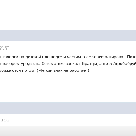
 21:57
 качелки на детской площадке и частично ее заасфалтироват. Пот
т вечером уродик на бегемотике заехал. Братцы, энто ж Агробобруй
 обижаются потом. (Мягкий знак не работает)
 11:05
: