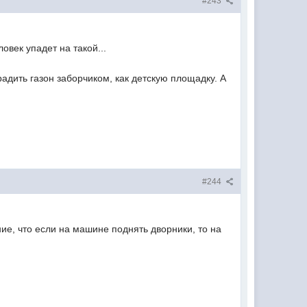
#243
овек упадет на такой...
радить газон заборчиком, как детскую площадку. А
#244
е, что если на машине поднять дворники, то на