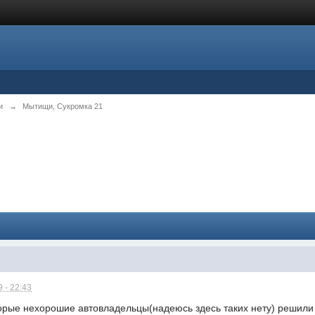
и
→
Мытищи, Сукромка 21
 - 22:43
торые нехорошие автовладельцы(надеюсь здесь таких нету) решили п