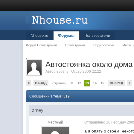
Nhouse.ru
Форумы
Пользователи
Форум Новостройки
→
Новостройки
→
Подмосковье
→
Мытищ
.
Автостоянка около дома
Автор
evgeny
,
Oct 20 2006 22:22
«
НАЗАД
ВПЕРЕД
»
Страниц
11
12
13
14
15
Сообщений в теме: 319
zmey
Местный
Отправлено
26 February 2009
а я опять о своём. неко