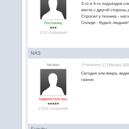
3-го и 4-го подъездов с
места с другой стороны 
Спросил у техника - нас
Соседи - будьте людьми!!!
Постоялец
1210 сообщений
NAS
Аксакал
Отправлено
27 February 2009
Сегодня или вчера, види
газоне.
Администраторы
21431 сообщений