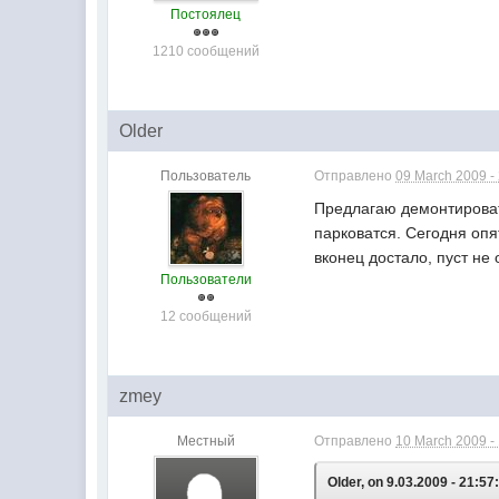
Постоялец
1210 сообщений
Older
Пользователь
Отправлено
09 March 2009 -
Предлагаю демонтироват
парковатся. Сегодня опя
вконец достало, пуст не
Пользователи
12 сообщений
zmey
Местный
Отправлено
10 March 2009 -
Older, on 9.03.2009 - 21:57