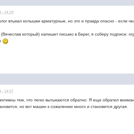
 - 14:29
олог втыкал колышки арматурные, но это и правда опасно - если чел
 (Вячеслав который) напишет письмо в Берег, я соберу подписи: ог
ью
 - 14:57
ктивны тем, что легко вытыкаются обратно. Я еще обратил внимани
тановится, но вот машин к сожалению много и становится другая.