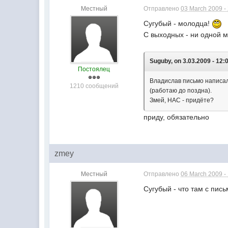
Местный
Отправлено
03 March 2009 -
Cугубый - молодца!
С выходных - ни одной м
Suguby, on 3.03.2009 - 12:
Постоялец
Владислав письмо написал
1210 сообщений
(работаю до поздна).
Змей, НАС - придёте?
приду, обязательно
zmey
Местный
Отправлено
06 March 2009 -
Сугубый - что там с пис