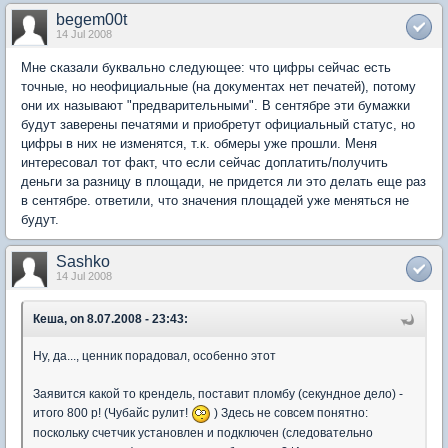
begem00t
14 Jul 2008
Мне сказали буквально следующее: что цифры сейчас есть
точные, но неофициальные (на документах нет печатей), потому
они их называют "предварительными". В сентябре эти бумажки
будут заверены печатями и приобретут официальный статус, но
цифры в них не изменятся, т.к. обмеры уже прошли. Меня
интересовал тот факт, что если сейчас доплатить/получить
деньги за разницу в площади, не придется ли это делать еще раз
в сентябре. ответили, что значения площадей уже меняться не
будут.
Sashko
14 Jul 2008
Кеша, on 8.07.2008 - 23:43:
Ну, да..., ценник порадовал, особенно этот
Заявится какой то крендель, поставит пломбу (секундное дело) -
итого 800 р! (Чубайс рулит!
) Здесь не совсем понятно:
поскольку счетчик установлен и подключен (следовательно