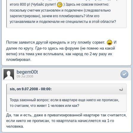
итого 800 р! (Чубайс рулит!
) Здесь не совсем понятно:
поскольку счетчик установлен и подключен (следовательно
зарегистрирован), зачем его пломбировать? Или его
устанавливали и подключали не специалисты в этой области?
Потом заявится другой крендель и эту пломбу сорвет.
И
далее по кругу. Где-то здесь на форуме (не помню на какой
ветке) эта тема уже всплывала, как народ по 2-му разу их
пломбировал.
begem00t
09 Jul 2008
sis, on 9.07.2008 - 08:00:
Тогда законный вопрос: если в квартире еще никто не прописан,
то считаем, что живет 1 человек или как?
Да, так и есть, даже в приватизированной квартире так считается,
если никто не прописан, то квартплата начисляется на 1-го
человека.