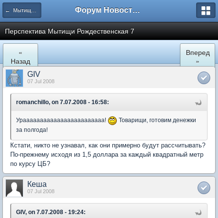
Форум Новостройки
← Мытищи, Рождественская 7
Перспектива Мытищи Рождественская 7
«
Вперед
Назад
»
GIV
07 Jul 2008
romanchillo, on 7.07.2008 - 16:58:
Ураааааааааааааааааааааааа!
Товарищи, готовим денежки
за полгода!
Кстати, никто не узнавал, как они примерно будут рассчитывать?
По-прежнему исходя из 1,5 доллара за каждый квадратный метр
по курсу ЦБ?
Кеша
07 Jul 2008
GIV, on 7.07.2008 - 19:24: