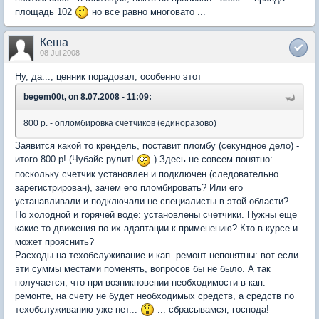
площадь 102
но все равно многовато ...
Кеша
08 Jul 2008
Ну, да..., ценник порадовал, особенно этот
begem00t, on 8.07.2008 - 11:09:
800 р. - опломбировка счетчиков (единоразово)
Заявится какой то крендель, поставит пломбу (секундное дело) -
итого 800 р! (Чубайс рулит!
) Здесь не совсем понятно:
поскольку счетчик установлен и подключен (следовательно
зарегистрирован), зачем его пломбировать? Или его
устанавливали и подключали не специалисты в этой области?
По холодной и горячей воде: установлены счетчики. Нужны еще
какие то движения по их адаптации к применению? Кто в курсе и
может прояснить?
Расходы на техобслуживание и кап. ремонт непонятны: вот если
эти суммы местами поменять, вопросов бы не было. А так
получается, что при возникновении необходимости в кап.
ремонте, на счету не будет необходимых средств, а средств по
техобслуживанию уже нет...
... сбрасывамся, господа!