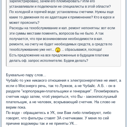
зарегистрирован), зачем его пломбировать? Или его
устанавливали и подключали не специалисты в этой области?
По холодной и горячей воде: установлены счетчики. Нужны еще
какие то движения по их адаптации к применению? Кто в курсе и
может прояснить?
Расходы на техобслуживание и кап. ремонт непонятны: вот если
эти суммы местами поменять, вопросов бы не было. А так
получается, что при возникновении необходимости в кап.
ремонте, на счету не будет необходимых средств, а средств по
техобслуживанию уже нет...
... сбрасывамся, господа!
Есть предложение на все предложенные в будущем платежи
делать оф. запрос исполнителю. Будем делать?
Буквально пару слов...
Чубайс-то уже никакого отношения к электроэнергетике не имет, а
если о Мосэнерго речь, так то Лужков, а не Чубайс. А.Б. - он в
разделе "корполрации-плательщики и генерация". Пломбировать
счетчик надо затем, чтоб увериться, что Вы - законопослушный
плательщик, а не человек, вскрывающий счетчик. На слово не
верим пока.
По воде - обращаетесь в УК, они Вам либо плмбируют, либо
говорят, что фильтры ставят ЗА счетчиками. У меня по сей
причине водомеры так и не приняты УК...