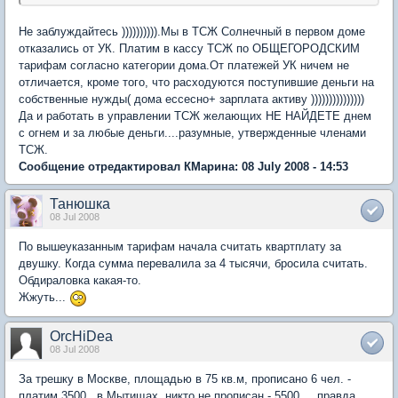
Не заблуждайтесь )))))))))).Мы в ТСЖ Солнечный в первом доме
отказались от УК. Платим в кассу ТСЖ по ОБЩЕГОРОДСКИМ
тарифам согласно категории дома.От платежей УК ничем не
отличается, кроме того, что расходуются поступившие деньги на
собственные нужды( дома ессесно+ зарплата активу )))))))))))))))
Да и работать в управлении ТСЖ желающих НЕ НАЙДЕТЕ днем
с огнем и за любые деньги....разумные, утвержденные членами
ТСЖ.
Сообщение отредактировал КМарина: 08 July 2008 - 14:53
Танюшка
08 Jul 2008
По вышеуказанным тарифам начала считать квартплату за
двушку. Когда сумма перевалила за 4 тысячи, бросила считать.
Обдираловка какая-то.
Жжуть...
OrcHiDea
08 Jul 2008
За трешку в Москве, площадью в 75 кв.м, прописано 6 чел. -
платим 3500...в Мытищах, никто не прописан - 5500 ... правда