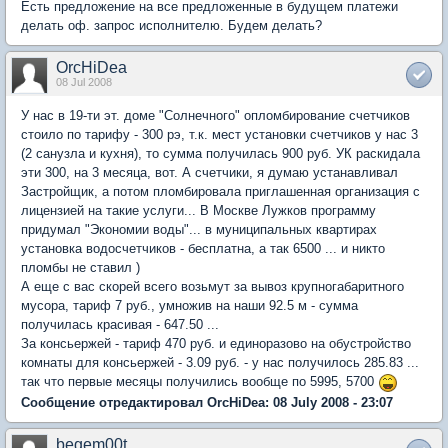
Есть предложение на все предложенные в будущем платежи
делать оф. запрос исполнителю. Будем делать?
OrcHiDea
08 Jul 2008
У нас в 19-ти эт. доме "Солнечного" опломбирование счетчиков
стоило по тарифу - 300 рэ, т.к. мест установки счетчиков у нас 3
(2 санузла и кухня), то сумма получилась 900 руб. УК раскидала
эти 300, на 3 месяца, вот. А счетчики, я думаю устанавливал
Застройщик, а потом пломбировала приглашенная организация с
лицензией на такие услуги... В Москве Лужков программу
придумал "Экономии воды"... в муниципальных квартирах
установка водосчетчиков - бесплатна, а так 6500 ... и никто
пломбы не ставил )
А еще с вас скорей всего возьмут за вывоз крупногабаритного
мусора, тариф 7 руб., умножив на наши 92.5 м - сумма
получилась красивая - 647.50 ...
За консьержей - тариф 470 руб. и единоразово на обустройство
комнаты для консьержей - 3.09 руб. - у нас получилось 285.83 ...
так что первые месяцы получились вообще по 5995, 5700
Сообщение отредактировал OrcHiDea: 08 July 2008 - 23:07
begem00t