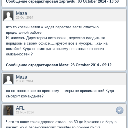
Сообщение отредактировал zapravdu: 03 October 2014 - 13:58
Maza
23 Oct 2014
что то хозяин ветки = кадет перестал вести отчеты о
проделанной работе.
И, являясь Директором остановки , перестал следить за
порядком в своем офисе.....кругом все в мусоре.....как на
помойке! Куда он смотрит и почему не выполняет своих
обязанностей!?
Сообщение отредактировал Maza: 23 October 2014 - 09:12
Maza
28 Oct 2014
на остановке все по прежнему.....меры не принимаются! Куда
смотрит команданте?
AFL
21 Nov 2014
Чего-то наше такси дорогое стало...за 30 до Крюково не беру в
расчет, но у Зеленоградских тарифы то пониже будут...