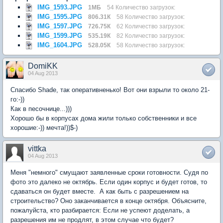
IMG_1593.JPG
1МБ
54 Количество загрузок:
IMG_1595.JPG
806.31К
58 Количество загрузок:
IMG_1597.JPG
726.75К
62 Количество загрузок:
IMG_1599.JPG
535.19К
82 Количество загрузок:
IMG_1604.JPG
528.05К
58 Количество загрузок:
DomiKK
04 Aug 2013
Спасибо Shade, так оперативненько! Вот они взрыли то около 21-
го:-))
Как в песочнице...)))
Хорошо бы в корпусах дома жили только собственники и все
хорошие:-)) мечта!))$-)
vittka
04 Aug 2013
Меня "немного" смущают заявленные сроки готовности. Судя по
фото это далеко не октябрь. Если один корпус и будет готов, то
сдаваться он будет вместе. А как быть с разрешением на
строительство? Оно заканчивается в конце октября. Объясните,
пожалуйста, кто разбирается: Если не успеют доделать, а
разрешения им не продлят, в этом случае что будет?