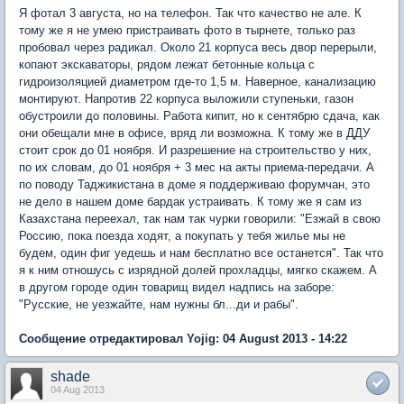
Я фотал 3 августа, но на телефон. Так что качество не але. К
тому же я не умею пристраивать фото в тырнете, только раз
пробовал через радикал. Около 21 корпуса весь двор перерыли,
копают экскаваторы, рядом лежат бетонные кольца с
гидроизоляцией диаметром где-то 1,5 м. Наверное, канализацию
монтируют. Напротив 22 корпуса выложили ступеньки, газон
обустроили до половины. Работа кипит, но к сентябрю сдача, как
они обещали мне в офисе, вряд ли возможна. К тому же в ДДУ
стоит срок до 01 ноября. И разрешение на строительство у них,
по их словам, до 01 ноября + 3 мес на акты приема-передачи. А
по поводу Таджикистана в доме я поддерживаю форумчан, это
не дело в нашем доме бардак устраивать. К тому же я сам из
Казахстана переехал, так нам так чурки говорили: "Езжай в свою
Россию, пока поезда ходят, а покупать у тебя жилье мы не
будем, один фиг уедешь и нам бесплатно все останется". Так что
я к ним отношусь с изрядной долей прохладцы, мягко скажем. А
в другом городе один товарищ видел надпись на заборе:
"Русские, не уезжайте, нам нужны бл...ди и рабы".
Сообщение отредактировал Yojig: 04 August 2013 - 14:22
shade
04 Aug 2013