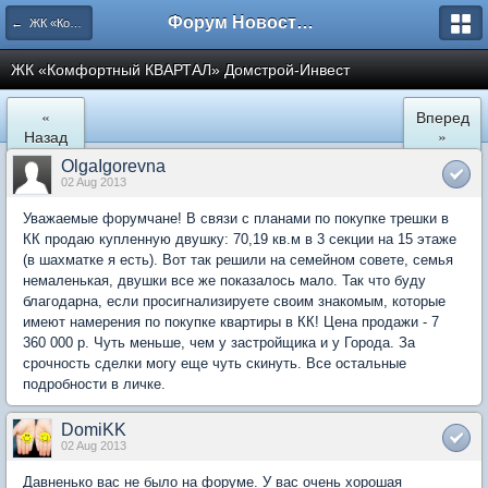
Форум Новостройки
← ЖК «Комфортный КВАРТАЛ»
ЖК «Комфортный КВАРТАЛ» Домстрой-Инвест
«
Вперед
Назад
»
OlgaIgorevna
02 Aug 2013
Уважаемые форумчане! В связи с планами по покупке трешки в
КК продаю купленную двушку: 70,19 кв.м в 3 секции на 15 этаже
(в шахматке я есть). Вот так решили на семейном совете, семья
немаленькая, двушки все же показалось мало. Так что буду
благодарна, если просигнализируете своим знакомым, которые
имеют намерения по покупке квартиры в КК! Цена продажи - 7
360 000 р. Чуть меньше, чем у застройщика и у Города. За
срочность сделки могу еще чуть скинуть. Все остальные
подробности в личке.
DomiKK
02 Aug 2013
Давненько вас не было на форуме. У вас очень хорошая