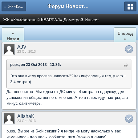
Форум Новостройки
← ЖК «Комфортный КВАРТАЛ»
ЖК «Комфортный КВАРТАЛ» Домстрой-Инвест
«
Вперед
Назад
»
AJV
23 Oct 2013
pups, on 23 Oct 2013 - 13:36:
Это она к чему просила написать?? Как информация тем, у кого +
3-4 метра-))
Да, непонятно. Мы ждем от ДС минус 4 метра на однушку, для
успокоения общественного мнения. А то в плюс идут метры, а в
минус сантиметры.
AlishaK
23 Oct 2013
pups, Вы же из 6-ой секции? я нигде не могу насколько у вас
изменилась площадь, собщите, пжл (можно в личку)