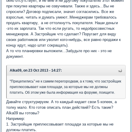
окно отсутствует, и не мне и ни другому покупателю этот момент
при покупке квартиры не озвучивали. Также и здесь...Вы не
спросили? Договор подписали, значит согласились. Все же
взрослые, читать и думать умеют..Менеджерам требовалось
продать квартиру, а не оттолкнутть покупателя. Наши деньги
-это их зарплата. Так что если ругать, то недобросовестных
менеджеров. А Застройщик что сделает? Поругает для виду
своих работников или уволит кого-нибудь, все равно продажи к
концу идут, надо штат сокращать).
А то что планировки выложили...Забудьте про них - это не
документ.
Alka09, on 23 Oct 2013 - 14:27:
"Прицепились" не к самим перегородкам, а к тому, что застройщик
приплюсовывает нам площади, за которые мы не должны
платить. Об этом уже была информация на форуме, поищите.
Давайте структурируем. А то каждый кидает свои 5 копеек, а
толку мало. Кто готов описать план действий? Есть такие?
Alka09 вы готовы?
Например:
1. Застройщик приплюсовывает площади за которые мы не
должны платить.