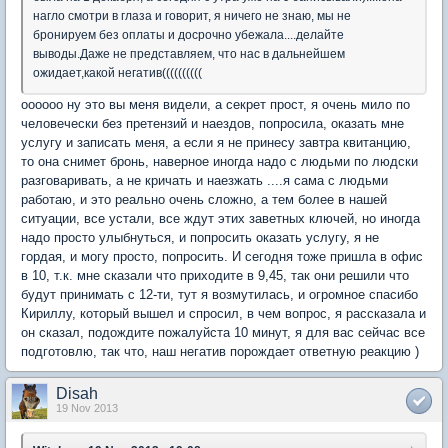
нагло смотри в глаза и говорит, я ничего не знаю, мы не
бронируем без оплаты и досрочно убежала....делайте
выводы.Даже не представляем, что нас в дальнейшем
ожидает,какой негатив((((((((((
оооооо ну это вы меня видели, а секрет прост, я очень мило по
человечески без претензий и наездов, попросила, оказать мне
услугу и записать меня, а если я не принесу завтра квитанцию,
то она снимет бронь, наверное иногда надо с людьми по людски
разговаривать, а не кричать и наезжать ....я сама с людьми
работаю, и это реально очень сложно, а тем более в нашей
ситуации, все устали, все ждут этих заветных ключей, но иногда
надо просто улыбнуться, и попросить оказать услугу, я не
гордая, и могу просто, попросить. И сегодня тоже пришла в офис
в 10, т.к. мне сказали что приходите в 9,45, так они решили что
будут принимать с 12-ти, тут я возмутилась, и огромное спасибо
Кириллу, который вышел и спросил, в чем вопрос, я рассказала и
он сказал, подождите пожалуйста 10 минут, я для вас сейчас все
подготовлю, так что, наш негатив порождает ответную реакцию )
Disah
19 Nov 2013