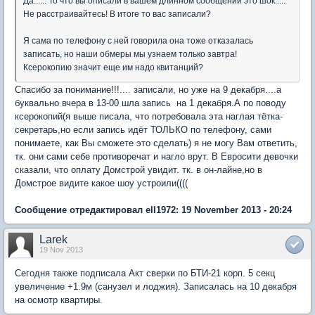
Да...... То что вы описали в вашем длинном сообщении это шок.....
Не расстраивайтесь! В итоге то вас записали?
Я сама по телефону с ней говорила она тоже отказалась
записать, но наши обмеры мы узнаем только завтра!
Ксерокопию значит еще им надо квитанций?
Спасибо за понимание!!!.... записали, но уже на 9 декабря....а
буквально вчера в 13-00 шла запись на 1 декабря.А по поводу
ксерокопий(я выше писала, что потребовала эта наглая тётка-
секретарь,но если запись идёт ТОЛЬКО по телефону, сами
понимаете, как Вы сможете это сделать) я не могу Вам ответить,
тк. они сами себе противоречат и нагло врут. В Евросити девочки
сказали, что оплату Домстрой увидит. тк. в он-лайне,но в
Домстрое видите какое шоу устроили((((
Сообщение отредактировал ell1972: 19 November 2013 - 20:24
Larek
19 Nov 2013
Сегодня также подписала Акт сверки по БТИ-21 корп. 5 секц
увеличение +1.9м (санузел и лоджия). Записалась на 10 декабря
на осмотр квартиры.