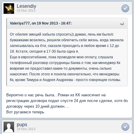
Lesendiy
19 Nov 2013
Valeriya777, on 19 Nov 2013 - 16:47:
От обилия эмоций забыла спросить)) думаю, лень им было/с
бумажками возились, решили облегчить себе жизнь. когда звонила
записывалась на бти, сказали приходить в любое время с 12 до
18. Кстати, сегодня в 17-30 была одна я.
Еще в евроситибанке, пока проводили мою оплату, слушала
телефонный разговор сотрудницы банка о том, как менеджер Кк
вовремя не предоставил какие-то документы, очень сильно
накосячил. После этого я поняла окончательно, что менеджеры
Кк, кроме Тимура и Андрея Андреева - просто говорящие головы.
Вероятно о нас речь была...Роман из КК накосячил на
регистрацию договора подал спустя 24 дня после сделки, хотя бо
договору через 10 дней должен....
Вот ругаемся теперь
pups
19 Nov 2013