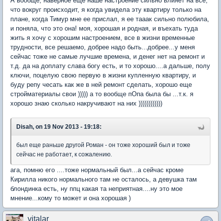
А вообще, наверное еще наше настроение сильно влияет на все,
что вокруг происходит, я когда увидела эту квартиру только на
плане, когда Тимур мне ее прислал, я ее тааак сильно полюбила,
и поняла, что это она! моя, хорошая и родная, и въехать туда
жить я хочу с хорошим настроением, все в жизни временные
трудности, все решаемо, добрее надо быть...добрее...у меня
сейчас тоже не самые лучшие времена, и денег нет на ремонт и
т.д. да на доплату слава богу есть, и то хорошо....а дальше, полу
ключи, поцелую свою первую в жизни купленную квартиру, и
буду репу чесать как же в ней ремонт сделать, хорошо еще
стройматериалы свои ))))) а то вообще пОпа была бы ...т.к. я
хорошо знаю сколько накручивают на них ))))))))))))
Disah, on 19 Nov 2013 - 19:18:
был еще раньше другой Роман - он тоже хороший был и тоже
сейчас не работает, к сожалению.
ага, помню его ....тоже нормальный был...а сейчас кроме
Кирилла никого нормального там не осталось, а девушка там
блондинка есть, ну ппц какая та неприятная....ну это мое
мнение...кому то может и она хорошая )
vitalar