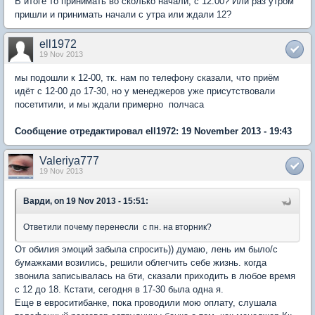
В итоге то принимать во сколько начали, с 12:00? Или раз утром
пришли и принимать начали с утра или ждали 12?
ell1972
19 Nov 2013
мы подошли к 12-00, тк. нам по телефону сказали, что приём
идёт с 12-00 до 17-30, но у менеджеров уже присутствовали
посетитили, и мы ждали примерно полчаса
Сообщение отредактировал ell1972: 19 November 2013 - 19:43
Valeriya777
19 Nov 2013
Варди, on 19 Nov 2013 - 15:51:
Ответили почему перенесли с пн. на вторник?
От обилия эмоций забыла спросить)) думаю, лень им было/с
бумажками возились, решили облегчить себе жизнь. когда
звонила записывалась на бти, сказали приходить в любое время
с 12 до 18. Кстати, сегодня в 17-30 была одна я.
Еще в евроситибанке, пока проводили мою оплату, слушала