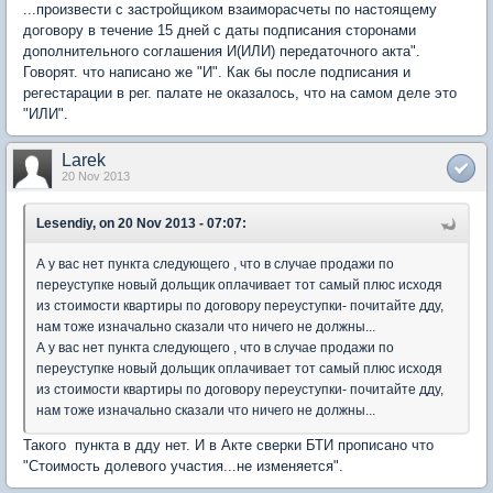
...произвести с застройщиком взаиморасчеты по настоящему
договору в течение 15 дней с даты подписания сторонами
дополнительного соглашения И(ИЛИ) передаточного акта".
Говорят. что написано же "И". Как бы после подписания и
регестарации в рег. палате не оказалось, что на самом деле это
"ИЛИ".
Larek
20 Nov 2013
Lesendiy, on 20 Nov 2013 - 07:07:
А у вас нет пункта следующего , что в случае продажи по
переуступке новый дольщик оплачивает тот самый плюс исходя
из стоимости квартиры по договору переуступки- почитайте дду,
нам тоже изначально сказали что ничего не должны...
А у вас нет пункта следующего , что в случае продажи по
переуступке новый дольщик оплачивает тот самый плюс исходя
из стоимости квартиры по договору переуступки- почитайте дду,
нам тоже изначально сказали что ничего не должны...
Такого пункта в дду нет. И в Акте сверки БТИ прописано что
"Стоимость долевого участия...не изменяется".