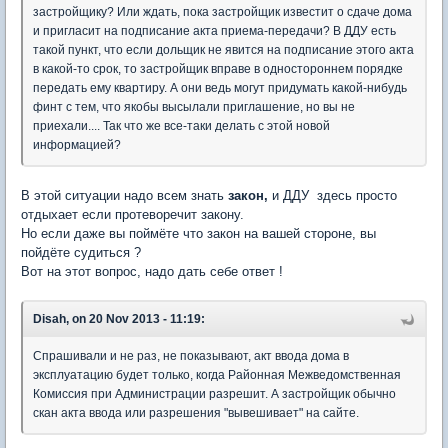
застройщику? Или ждать, пока застройщик известит о сдаче дома
и пригласит на подписание акта приема-передачи? В ДДУ есть
такой пункт, что если дольщик не явится на подписание этого акта
в какой-то срок, то застройщик вправе в одностороннем порядке
передать ему квартиру. А они ведь могут придумать какой-нибудь
финт с тем, что якобы высылали приглашение, но вы не
приехали.... Так что же все-таки делать с этой новой
информацией?
В этой ситуации надо всем знать
закон,
и ДДУ здесь просто
отдыхает если протеворечит закону.
Но если даже вы поймёте что закон на вашей стороне, вы
пойдёте судиться ?
Вот на этот вопрос, надо дать себе ответ !
Disah, on 20 Nov 2013 - 11:19:
Спрашивали и не раз, не показывают, акт ввода дома в
эксплуатацию будет только, когда Районная Межведомственная
Комиссия при Администрации разрешит. А застройщик обычно
скан акта ввода или разрешения "вывешивает" на сайте.