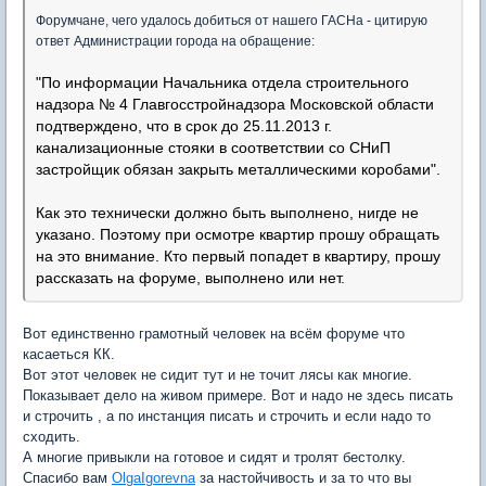
Форумчане, чего удалось добиться от нашего ГАСНа - цитирую
ответ Администрации города на обращение:
"По информации Начальника отдела строительного
надзора № 4 Главгосстройнадзора Московской области
подтверждено, что в срок до 25.11.2013 г.
канализационные стояки в соответствии со СНиП
застройщик обязан закрыть металлическими коробами".
Как это технически должно быть выполнено, нигде не
указано. Поэтому при осмотре квартир прошу обращать
на это внимание. Кто первый попадет в квартиру, прошу
рассказать на форуме, выполнено или нет.
Вот единственно грамотный человек на всём форуме что
касаеться КК.
Вот этот человек не сидит тут и не точит лясы как многие.
Показывает дело на живом примере. Вот и надо не здесь писать
и строчить , а по инстанция писать и строчить и если надо то
сходить.
А многие привыкли на готовое и сидят и тролят бестолку.
Спасибо вам
OlgaIgorevna
за настойчивость и за то что вы