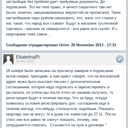
застройщик без проблем дает требуемые документы. До
подписания. Это же твое право, и ничего секретного там нет
(если, конечно, завуалированных мерзостей не прописано). Таких
застройщиков надо рублем наказывать, ээх, жаль что страна у
нас такая, что народ все схавает. Будут в магазине тухлятиной
торговать - магазин не обанкротится - все равно все скупят. И с
квартирами тоже самое...
Сообщение отредактировал Uriim: 20 November 2013 - 17:33
EkaterinaPi
20 Nov 2013
18 ноября были записаны на просмотр замеров и подписание
актов-сверки, приходим, а нам юрист говорит, что на московский
адрес мужа было выслано письмо с дополнительным
соглашением, которое надо подписать и зарегистировать в
рег.палате, но ключи мы после этого не сможем получить, тк
регистрация будет в течение месяца. Что за бред, откуда
появились условия регистрировать доп. соглашение еще в
течение месяца, кто-нибудь столкнулсяс подобным. Показать
квартиру они не могут, тк в доме гос.комиссия до 27.11. После
этого они все равно не смогут показать, почему, они
затрудняются ответить. Ссылаются на пунк в договоре "