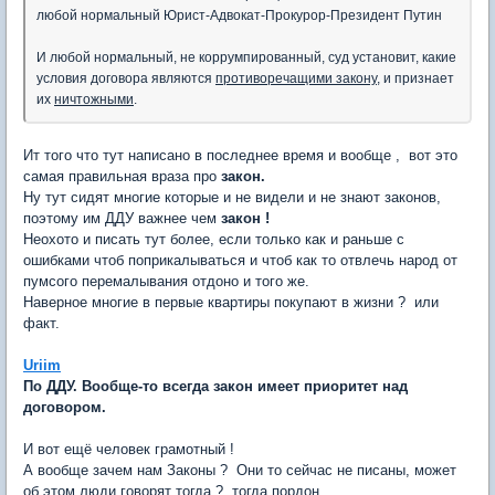
любой нормальный Юрист-Адвокат-Прокурор-Президент Путин
И любой нормальный, не коррумпированный, суд установит, какие
условия договора являются
противоречащими закону
, и признает
их
ничтожными
.
Ит того что тут написано в последнее время и вообще , вот это
самая правильная враза про
закон.
Ну тут сидят многие которые и не видели и не знают законов,
поэтому им ДДУ важнее чем
закон !
Неохото и писать тут более, если только как и раньше с
ошибками чтоб поприкалываться и чтоб как то отвлечь народ от
пумсого перемалывания отдоно и того же.
Наверное многие в первые квартиры покупают в жизни ? или
факт.
Uriim
По ДДУ. Вообще-то всегда закон имеет приоритет над
договором.
И вот ещё человек грамотный !
А вообще зачем нам Законы ? Они то сейчас не писаны, может
об этом люди говорят тогда ? тогда пордон.