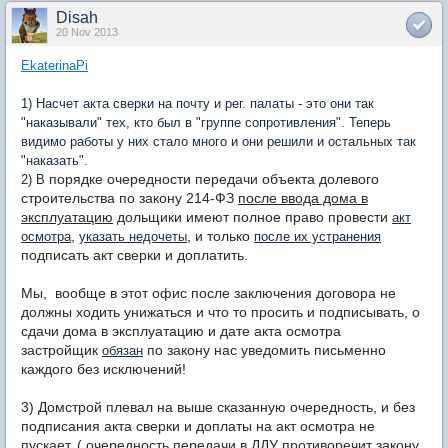
Disah
20 Nov 2013
EkaterinaPi
1) Насчет акта сверки на почту и рег. палаты - это они так
"наказывали" тех, кто был в "группе сопротивления". Теперь
видимо работы у них стало много и они решили и остальных так
"наказать".
порядке очередности передачи объекта долевого
2) В
строительства
по закону 214-ФЗ
после ввода дома в
эксплуатацию
дольщики имеют полное право провести
акт
,
, и только
осмотра
указать недочеты
после их устранения
подписать акт сверки и доплатить.
Мы, вообще в этот офис после заключения договора не
должны ходить
унижаться и что то просить и подписывать
, о
сдачи дома в эксплуатацию и дате акта осмотра
застройщик
по закону нас уведомить письменно
обязан
каждого без исключений!
3) Домстрой плевал на выше сказанную очередность, и без
подписания акта сверки и доплаты на акт осмотра не
пускает. ( очередность передачи в ДДУ
противоречит
закону