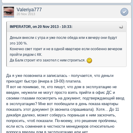
Valeriya777
20 Nov 2013
IMPERATOR, on 20 Nov 2013 - 10:33:
Деньги внесли с утра и уже после обеда или к вечеру они будут
это 100 %.
Конечно свет горит и не в одной квартире если особенно вечером
пройти рядом с КК.
Да Балк строит кто захотел с ним строиться.
Да я уже позвонила и записалась - получается, что деньги
приходят быстро (вчера в 19-00) платила.
Я вот не понимаю, те, кто пишут, что дом в эксплуатацию не
введен, неужели не могут просто взять прийти в офис ДС и
своими глазами посмотреть на документ, подтверждающий ввод
в эксплуатацию? Мне вот пообещали в день показа квартиры
показать этот документ (я звонила спрашивала). Хотя... До 11
декабря далеко, может соберусь пораньше к ним заскочить,
попросить, чтоб показали. По-моему, это решение проблемы,
если есть сомнения в честности менеджеров относительно
вопроса введен дом в эксплуатацию или нет.