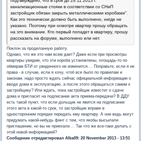
подтверждено, что в срок до 25.11.2013 г.
канализационные стояки в соответствии со СНиП
застройщик обязан закрыть металлическими коробами".
Как это технически должно быть выполнено, нигде не
указано. Поэтому при осмотре квартир прошу обращать
на это внимание. Кто первый попадет в квартиру, прошу
рассказать на форуме, выполнено или нет.
Поклон за проделанную работу.
Однако, что же это нам всем дает? Даже если при просмотры
квартиры увидим, что эти короба установлены, площадь-то по
обмерам БТИ от увиденного не изменится.... Поправьте, если я не
права - в случае, если я хочу, чтоб все было по правилам и
законам, надо просто ждать сейчас официальной информации о
вводе дома в эксплуатацию, а после этого обращаться самим к
застройщику? Или ждать, пока застройщик известит о сдаче
дома и пригласит на подписание акта приема-передачи? В ДДУ
есть такой пункт, что если дольщик не явится на подписание
этого акта в какой-то срок, то застройщик вправе в
одностороннем порядке передать ему квартиру. А они ведь могут
придумать какой-нибудь финт с тем, что якобы высылали
приглашение, но вы не приехали.... Так что же все-таки делать с
этой новой информацией?
Сообщение отредактировал Alka09: 20 November 2013 - 13:51