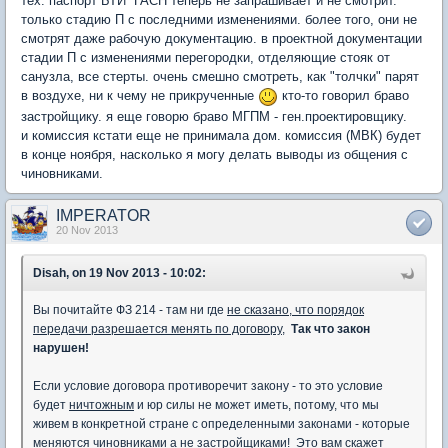
тех. паспорт БТИ ГАСН теперь не запрашивает и не смотрит.
только стадию П с последними изменениями. более того, они не
смотрят даже рабочую документацию. в проектной документации
стадии П с изменениями перегородки, отделяющие стояк от
санузла, все стерты. очень смешно смотреть, как "толчки" парят
в воздухе, ни к чему не прикрученные
кто-то говорил браво
застройщику. я еще говорю браво МГПМ - ген.проектировщику.
и комиссия кстати еще не принимала дом. комиссия (МВК) будет
в конце ноября, насколько я могу делать выводы из общения с
чиновниками.
IMPERATOR
20 Nov 2013
Disah, on 19 Nov 2013 - 10:02:
Вы почитайте ФЗ 214 - там ни где
не сказано, что порядок
передачи разрешается менять по договору
,
Так что закон
нарушен!
Если условие договора противоречит закону - то это условие
будет
ничтожным
и юр силы не может иметь, потому, что мы
живем в конкретной стране с определенными законами - которые
меняются чиновниками а не застройщиками! Это вам скажет