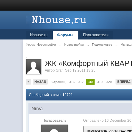
Nhouse.ru
Форумы
Пользователи
Форум Новостройки
→
Новостройки
→
Подмосковье
→
Мытищ
.
ЖК «Комфортный КВАРТ
Автор
Graf
,
Sep 19 2011 13:25
«
НАЗАД
ВПЕРЕД
Страниц
316
317
318
319
320
Сообщений в теме: 12721
Nirva
Пользователь
Отправлено
16 December 201
IMPERATOR, on 16 Dec 201