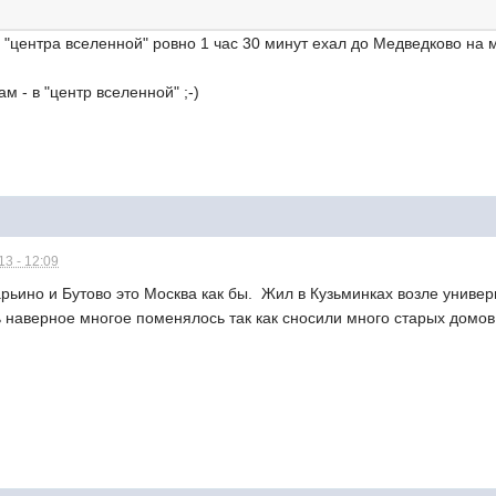
о "центра вселенной" ровно 1 час 30 минут ехал до Медведково на м
нам - в "центр вселенной" ;-)
3 - 12:09
ьино и Бутово это Москва как бы. Жил в Кузьминках возле универ
ь наверное многое поменялось так как сносили много старых домов 