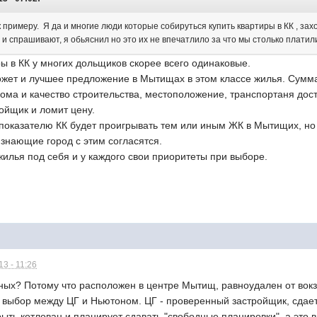
 примеру. Я да и многие люди которые собируться купить квартиры в КК , зах
 и спрашивают, я обьяснил но это их не впечатлило за что мы столько платил
ы в КК у многих дольщиков скорее всего одинаковые.
может и лучшее предложение в Мытищах в этом классе жилья. Сумм
ома и качество строительства, местоположение, транспортаня досту
ойщик и ломит цену.
показателю КК будет проигрывать тем или иным ЖК в Мытищих, но
знающие город с этим согласятся.
жилья под себя и у каждого свои приоритеты при выборе.
3 - 11:26
ых? Потому что расположен в центре Мытищ, равноудален от вокза
 выбор между ЦГ и Ньютоном. ЦГ - проверенный застройщик, сдает
ыть котлован и планирует сдавать "свободные планировки", а это в