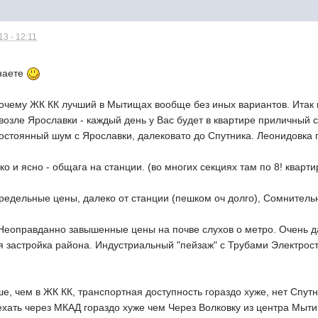
3 - 12:11
наете
очему ЖК КК лучший в Мытищах вообще без иных вариантов. Итак 
возле Ярославки - каждый день у Вас будет в квартире приличный 
остоянный шум с Ярославки, далековато до Спутника. Леонидовка 
ко и ясно - общага на станции. (во многих секциях там по 8! кварт
едельные цены, далеко от станции (пешком оч долго), Сомнитель
еоправданно завышенные цены на почве слухов о метро. Очень да
 застройка района. Индустриальный "пейзаж" с Трубами Электрос
, чем в ЖК КК, транспортная доступность гораздо хуже, нет Спутн
ехать через МКАД гораздо хуже чем Через Волковку из центра Мыти