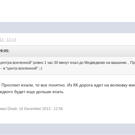
3 - 12:13
09:05:
"центра вселенной" ровно 1 час 30 минут ехал до Медведково на машинке... При
м - в "центр вселенной" ;-)
Проспект ехали, то все понятно. Из КК дорога идет на волковку м
дкого будет еще дольше ехать.
ал Disah: 16 December 2013 - 12:56