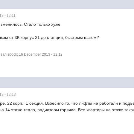
3 - 12:11
изменилось. Стало только хуже
шком от КК корпус 21 до станции, быстрым шагом?
ал spock: 16 December 2013 - 12:12
3 - 12:13
ре. 22 корп., 1 секция. Взбесило то, что лифты не работали и под
 на 14 этаже тепло, радиаторы горячие. Все квартиры на этаже закр