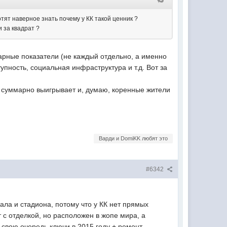
отят наверное знать почему у КК такой ценник ?
и за квадрат ?
арные показатели (не каждый отдельно, а именно
пность, социальная инфраструктура и т.д. Вот за
 суммарно выигрывает и, думаю, коренные жители
Варди и DomiKK любят это
#6342
ла и стадиона, потому что у КК нет прямых
 с отделкой, но расположен в жопе мира, а
 свою очередь ключи в 2015 году + ремонт