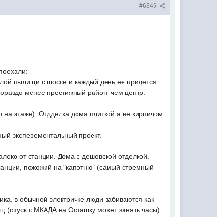
#6345
поехали:
слой пылищи с шоссе и каждый день ее придется
гораздо менее престижный район, чем центр.
ир на этаже). Отдделка дома плиткой а не кирпичом.
ный эксперементальный проект.
леко от станции. Дома с дешовской отделкой.
танции, пожожий на "капотню" (самый стремный
ика, в обычной электричке люди забиваются как
щ (спуск с МКАДА на Осташку может занять часы)