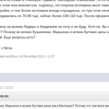
 этом мое мнение (см. подпись), что покупка котлована несет нам
ройки, и тем более котлована всегда оправданна, но при этом несе
одавались по 70-80 тыр, сейчас более 100-110 тыр. После оформле
ены на всякие Лидеры и Академики не хочу и не буду. Хотя не. Вы
? Почему во всяких Кузьминках, Марьинах и всяких Бутовах цены 
й. Еще вопросы есть?
с Nirva.
ал am02rus: 16 December 2013 - 11:27
3 - 12:05
 08:26:
ках, Марьинах и всяких Бутовах цены как в Мытищах? Потому что там жопа м