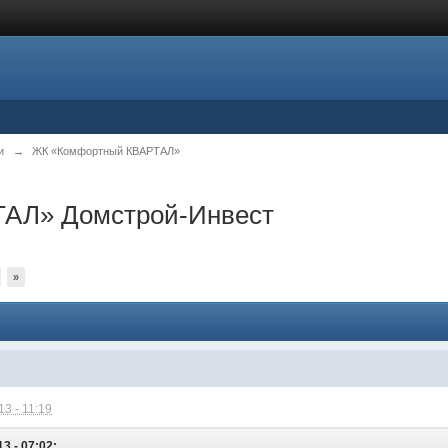
и
→
ЖК «Комфортный КВАРТАЛ»
АЛ» Домстрой-Инвест
»
3 - 11:19
3 - 07:02: