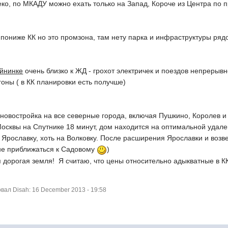
ко, по МКАДУ можно ехать только на Запад, Короче из Центра по 
ониже КК но это промзона, там нету парка и инфраструктуры рядом
айнинке
очень близко к ЖД - грохот электричек и поездов непрерыв
гоны ( в КК планировки есть получше)
 новостройка на все северные города, включая Пушкино, Королев 
Москвы на Спутнике 18 минут, дом находится на оптимальной удал
а Ярославку, хоть на Волковку. После расширения Ярославки и возв
 не приближаться к Садовому
)
я дорогая земля! Я считаю, что цены относительно адыкватные в КК
ал Disah: 16 December 2013 - 19:58