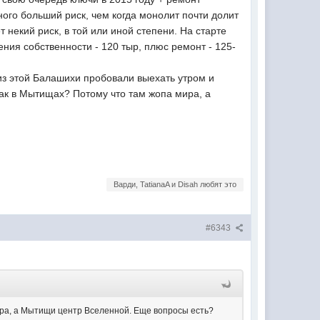
ного больший риск, чем когда монолит почти долит
т некий риск, в той или иной степени. На старте
ния собственности - 120 тыр, плюс ремонт - 125-
 из этой Балашихи пробовали выехать утром и
как в Мытищах? Потому что там жопа мира, а
Варди, TatianaA и Disah любят это
#6343
ира, а Мытищи центр Вселенной. Еще вопросы есть?