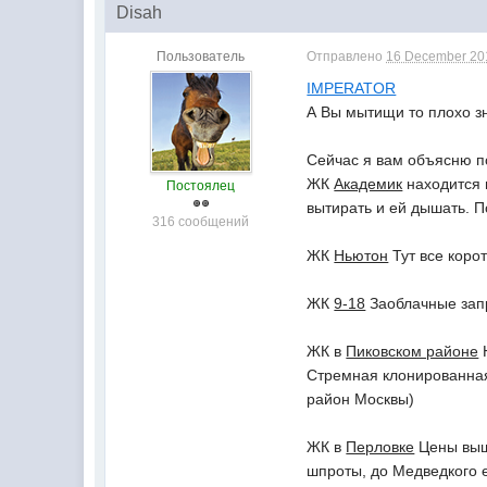
Disah
Пользователь
Отправлено
16 December 201
IMPERATOR
А Вы мытищи то плохо з
Сейчас я вам объясню п
ЖК
Академик
находится 
Постоялец
вытирать и ей дышать. П
316 сообщений
ЖК
Ньютон
Тут все корот
ЖК
9-18
Заоблачные запр
ЖК в
Пиковском районе
Н
Стремная клонированная
район Москвы)
ЖК в
Перловке
Цены выше
шпроты, до Медведкого 