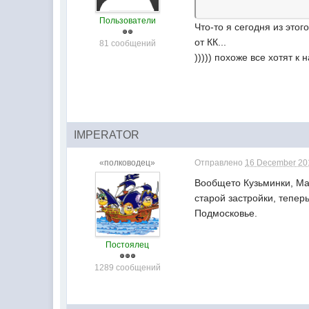
Пользователи
Что-то я сегодня из этог
от КК...
81 сообщений
))))) похоже все хотят к 
IMPERATOR
«полководец»
Отправлено
16 December 201
Вообщето Кузьминки, Мар
старой застройки, тепер
Подмосковье.
Постоялец
1289 сообщений