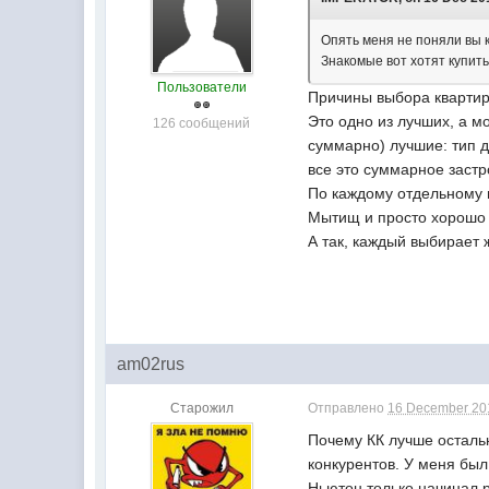
Опять меня не поняли вы к
Знакомые вот хотят купить
Пользователи
Причины выбора квартир
Это одно из лучших, а 
126 сообщений
суммарно) лучшие: тип д
все это суммарное застр
По каждому отдельному 
Мытищ и просто хорошо 
А так, каждый выбирает 
am02rus
Старожил
Отправлено
16 December 201
Почему КК лучше остальн
конкурентов. У меня был
Ньютон только начинал р