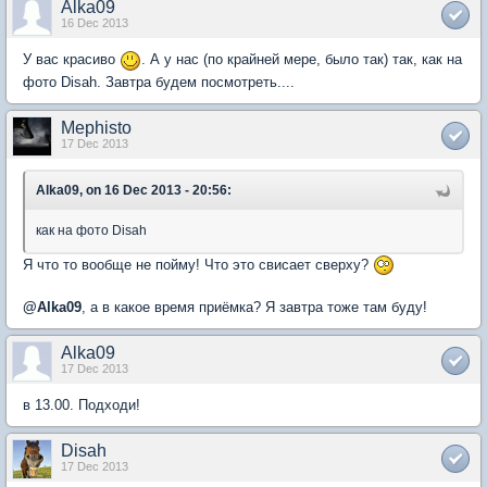
Alka09
16 Dec 2013
У вас красиво
. А у нас (по крайней мере, было так) так, как на
фото Disah. Завтра будем посмотреть....
Mephisto
17 Dec 2013
Alka09, on 16 Dec 2013 - 20:56:
как на фото Disah
Я что то вообще не пойму! Что это свисает сверху?
@
Alka09
, а в какое время приёмка? Я завтра тоже там буду!
Alka09
17 Dec 2013
в 13.00. Подходи!
Disah
17 Dec 2013