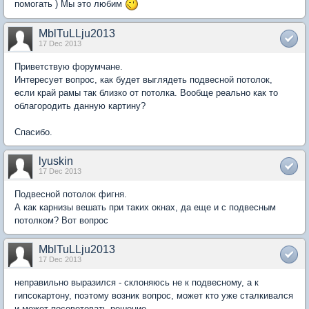
помогать ) Мы это любим
MblTuLLju2013
17 Dec 2013
Приветствую форумчане.
Интересует вопрос, как будет выглядеть подвесной потолок,
если край рамы так близко от потолка. Вообще реально как то
облагородить данную картину?
Спасибо.
lyuskin
17 Dec 2013
Подвесной потолок фигня.
А как карнизы вешать при таких окнах, да еще и с подвесным
потолком? Вот вопрос
MblTuLLju2013
17 Dec 2013
неправильно выразился - склоняюсь не к подвесному, а к
гипсокартону, поэтому возник вопрос, может кто уже сталкивался
и может посоветовать решение.