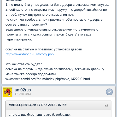
1. по плану бти у нас должны быть двери с открыванием внутрь.
2. сейчас стоят с открыванием наружу т.к. дверей китайских по
3т. руб. пучок внутреннего открывания нет.
не стоит ли требовать при приемке чтобы поставили дверь в
соответствии с проектом?
ведь дверь с неправильным открыванием - отступление от
проекта и что с кадастровым планом будет? это ведь
перепланировка.
ссылка на статью о правилах установки дверей
http://www.door.ru/l_storony.php
кто как ставить будет?
ссылка на форум - где отзыв по типовому вскрытию двери. у
меня так-же соседа подломили.
www.dverizamki.org/forum/index.php/topic,14222.0.html
am02rus
17 Dec 2013
MblTuLLju2013, on 17 Dec 2013 - 07:55:
а то с улицу будет видно это безобразие.