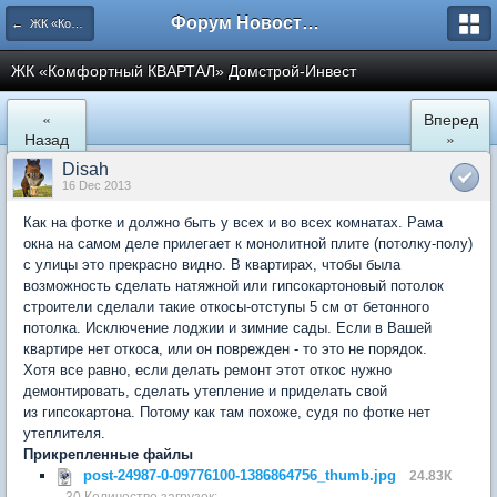
Форум Новостройки
← ЖК «Комфортный КВАРТАЛ»
ЖК «Комфортный КВАРТАЛ» Домстрой-Инвест
«
Вперед
Назад
»
Disah
16 Dec 2013
Как на фотке и должно быть у всех и во всех комнатах. Рама
окна на самом деле прилегает к монолитной плите (потолку-полу)
с улицы это прекрасно видно. В квартирах, чтобы была
возможность сделать натяжной или гипсокартоновый потолок
строители сделали такие откосы-отступы 5 см от бетонного
потолка. Исключение лоджии и зимние сады. Если в Вашей
квартире нет откоса, или он поврежден - то это не порядок.
Хотя все равно, если делать ремонт этот откос нужно
демонтировать, сделать утепление и приделать свой
из гипсокартона. Потому как там похоже, судя по фотке нет
утеплителя.
Прикрепленные файлы
post-24987-0-09776100-1386864756_thumb.jpg
24.83К
30 Количество загрузок: