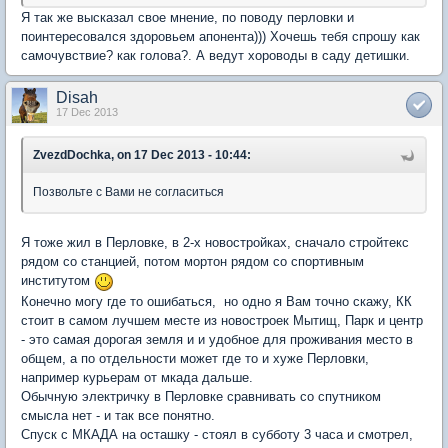
Я так же высказал свое мнение, по поводу перловки и
поинтересовался здоровьем апонента))) Хочешь тебя спрошу как
самочувствие? как голова?. А ведут хороводы в саду детишки.
Disah
17 Dec 2013
ZvezdDochka, on 17 Dec 2013 - 10:44:
Позвольте с Вами не согласиться
Я тоже жил в Перловке, в 2-х новостройках, сначало стройтекс
рядом со станцией, потом мортон рядом со спортивным
институтом
Конечно могу где то ошибаться, но одно я Вам точно скажу, КК
стоит в самом лучшем месте из новостроек Мытищ, Парк и центр
- это самая дорогая земля и и удобное для проживания место в
общем, а по отдельности может где то и хуже Перловки,
например курьерам от мкада дальше.
Обычную электричку в Перловке сравнивать со спутником
смысла нет - и так все понятно.
Спуск с МКАДА на осташку - стоял в субботу 3 часа и смотрел,