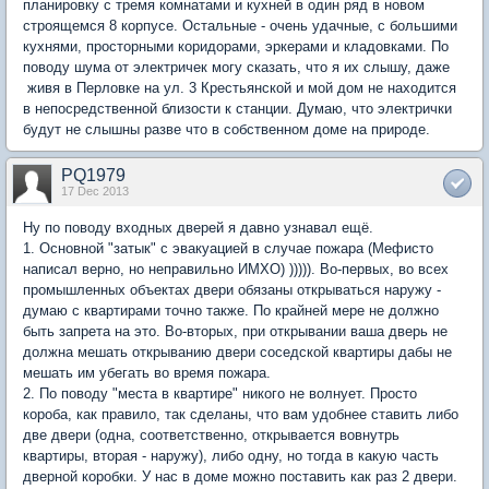
планировку с тремя комнатами и кухней в один ряд в новом
строящемся 8 корпусе. Остальные - очень удачные, с большими
кухнями, просторными коридорами, эркерами и кладовками. По
поводу шума от электричек могу сказать, что я их слышу, даже
живя в Перловке на ул. 3 Крестьянской и мой дом не находится
в непосредственной близости к станции. Думаю, что электрички
будут не слышны разве что в собственном доме на природе.
PQ1979
17 Dec 2013
Ну по поводу входных дверей я давно узнавал ещё.
1. Основной "затык" с эвакуацией в случае пожара (Мефисто
написал верно, но неправильно ИМХО) ))))). Во-первых, во всех
промышленных объектах двери обязаны открываться наружу -
думаю с квартирами точно также. По крайней мере не должно
быть запрета на это. Во-вторых, при открывании ваша дверь не
должна мешать открыванию двери соседской квартиры дабы не
мешать им убегать во время пожара.
2. По поводу "места в квартире" никого не волнует. Просто
короба, как правило, так сделаны, что вам удобнее ставить либо
две двери (одна, соответственно, открывается вовнутрь
квартиры, вторая - наружу), либо одну, но тогда в какую часть
дверной коробки. У нас в доме можно поставить как раз 2 двери.