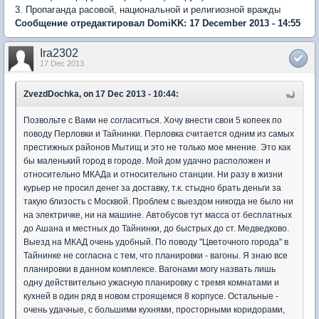
3. Пропаганда расовой, национальной и религиозной вражды
Сообщение отредактировал DomiKK: 17 December 2013 - 14:55
Ira2302
17 Dec 2013
ZvezdDochka, on 17 Dec 2013 - 10:44:
Позвольте с Вами не согласиться. Хочу внести свои 5 копеек по
поводу Перловки и Тайнинки. Перловка считается одним из самых
престижных районов Мытищ и это не только мое мнение. Это как
бы маленький город в городе. Мой дом удачно расположен и
относительно МКАДа и относительно станции. Ни разу в жизни
курьер не просил денег за доставку, т.к. стыдно брать деньги за
такую близость с Москвой. Проблем с выездом никогда не было ни
на электричке, ни на машине. Автобусов тут масса от бесплатных
до Ашана и местных до Тайнинки, до быстрых до ст. Медведково.
Выезд на МКАД очень удобный. По поводу "Цветочного города" в
Тайнинке не согласна с тем, что планировки - вагоны. Я знаю все
планировки в данном комплексе. Вагонами могу назвать лишь
одну действительно ужасную планировку с тремя комнатами и
кухней в один ряд в новом строящемся 8 корпусе. Остальные -
очень удачные, с большими кухнями, просторными коридорами,