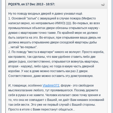
PQ1979, on 17 Dec 2013 - 10:57:
Ну по поводу входных дверей я давно узнавал ещё.
1. Основной "затык" с эвакуацией в случае пожара (Мефисто
написал верно, но неправильно ИМХО) ))))). Во-первых, во всех
промышленных объектах двери обязаны открываться наружу -
думаю с квартирами точно также. По крайней мере не должно
быть запрета на это. Во-вторых, при открывании ваша дверь не
должна мешать открыванию двери соседской квартиры дабы
...читай "во-первых".
2. По поводу "места в квартире" никого не волнует. Просто короба,
как правило, так сделаны, что вам удобнее ставить либо две
двери (одна, соответственно, открывается вовнутрь квартиры,
вторая - наружу), либо одну, но тогда в какую часть дверной
коробки. У нас в доме можно поставить как раз 2 двери.
Соответственно, даже можно оставить эту домстроевскую.
И, товарищи, особенно
Vladimir372
, форум - это свободное
мыслеизлагание любого, тут проявившегося. Посему держите
себя в руках и не хамите. Человек излагает свою точку зрения и
то, что она не совпадает с Вашей, не даёт Вам никаких оснований
так себя вести. Это уже не первый случай с Вашей стороны.
Просто в итоге с Вами перестанут общаться...