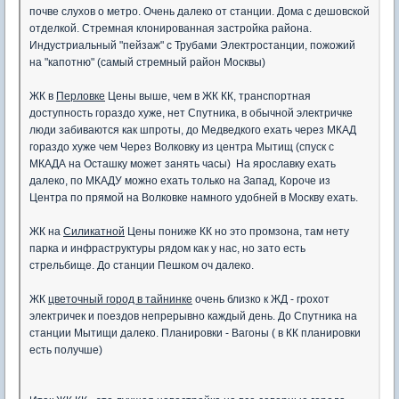
почве слухов о метро. Очень далеко от станции. Дома с дешовской
отделкой. Стремная клонированная застройка района.
Индустриальный "пейзаж" с Трубами Электростанции, пожожий
на "капотню" (самый стремный район Москвы)
ЖК в
Перловке
Цены выше, чем в ЖК КК, транспортная
доступность гораздо хуже, нет Спутника, в обычной электричке
люди забиваются как шпроты, до Медведкого ехать через МКАД
гораздо хуже чем Через Волковку из центра Мытищ (спуск с
МКАДА на Осташку может занять часы) На ярославку ехать
далеко, по МКАДУ можно ехать только на Запад, Короче из
Центра по прямой на Волковке намного удобней в Москву ехать.
ЖК на
Силикатной
Цены пониже КК но это промзона, там нету
парка и инфраструктуры рядом как у нас, но зато есть
стрельбище. До станции Пешком оч далеко.
ЖК
цветочный город в тайнинке
очень близко к ЖД - грохот
электричек и поездов непрерывно каждый день. До Спутника на
станции Мытищи далеко. Планировки - Вагоны ( в КК планировки
есть получше)