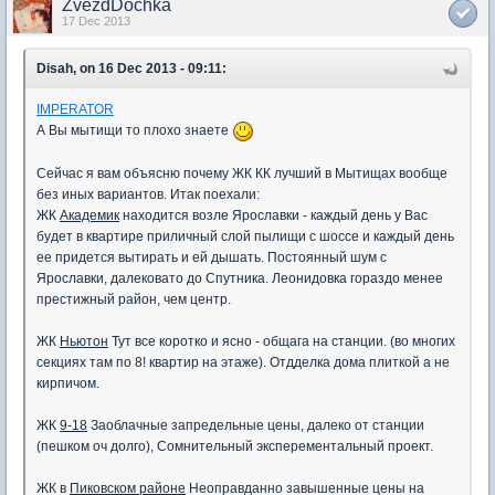
ZvezdDochka
17 Dec 2013
Disah, on 16 Dec 2013 - 09:11:
IMPERATOR
А Вы мытищи то плохо знаете
Сейчас я вам объясню почему ЖК КК лучший в Мытищах вообще
без иных вариантов. Итак поехали:
ЖК
Академик
находится возле Ярославки - каждый день у Вас
будет в квартире приличный слой пылищи с шоссе и каждый день
ее придется вытирать и ей дышать. Постоянный шум с
Ярославки, далековато до Спутника. Леонидовка гораздо менее
престижный район, чем центр.
ЖК
Ньютон
Тут все коротко и ясно - общага на станции. (во многих
секциях там по 8! квартир на этаже). Отдделка дома плиткой а не
кирпичом.
ЖК
9-18
Заоблачные запредельные цены, далеко от станции
(пешком оч долго), Сомнительный эксперементальный проект.
ЖК в
Пиковском районе
Неоправданно завышенные цены на