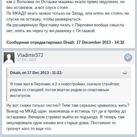
как с Волковки по Осташки машины ехали прямо медленно, но
без остановок, а вот спуск стоял.
По МКАДУ ехать можно только на Запад, или опять же стоять на
спуске на осташку, чтобы развернуться.
На расширенную Ярославку ехать с Перловки вообще смысла
нет, опять же через ту же развязку с Осташкой.
Сообщение отредактировал Disah: 17 December 2013 - 14:32
Vladimir372
17 Dec 2013
Disah, on 17 Dec 2013 - 11:22:
Я тоже жил в Перловке, в 2-х новостройках, сначало стройтекс
рядом со станцией, потом мортон рядом со спортивным
институтом.
Ну вот скажи только честно? Тебе там серьезно нравилось жить?
Выезд на МКАД один. выезжаешь и встаешь тут де в пробку до
осташовки. Вечером стремно выйти из подъезда. В теперь там
оккупировали одни хачики все старые дома. Постоянно то
грохнут кого то еще что.