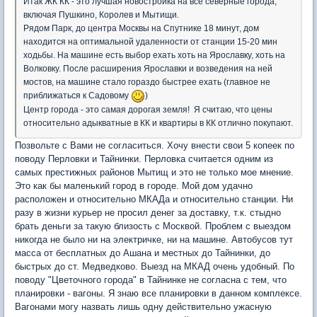
Итак ЖК КК - это лучшая новостройка на все северные города,
включая Пушкино, Королев и Мытищи.
Рядом Парк, до центра Москвы на Спутнике 18 минут, дом
находится на оптимальной удаленности от станции 15-20 мин
ходьбы. На машине есть выбор ехать хоть на Ярославку, хоть на
Волковку. После расширения Ярославки и возведения на ней
мостов, на машине стало гораздо быстрее ехать (главное не
приближаться к Садовому
)
Центр города - это самая дорогая земля! Я считаю, что цены
относительно адыкватные в КК и квартиры в КК отлично покупают.
Позвольте с Вами не согласиться. Хочу внести свои 5 копеек по
поводу Перловки и Тайнинки. Перловка считается одним из
самых престижных районов Мытищ и это не только мое мнение.
Это как бы маленький город в городе. Мой дом удачно
расположен и относительно МКАДа и относительно станции. Ни
разу в жизни курьер не просил денег за доставку, т.к. стыдно
брать деньги за такую близость с Москвой. Проблем с выездом
никогда не было ни на электричке, ни на машине. Автобусов тут
масса от бесплатных до Ашана и местных до Тайнинки, до
быстрых до ст. Медведково. Выезд на МКАД очень удобный. По
поводу "Цветочного города" в Тайнинке не согласна с тем, что
планировки - вагоны. Я знаю все планировки в данном комплексе.
Вагонами могу назвать лишь одну действительно ужасную