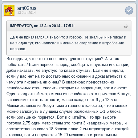
am02rus
13 Jan 2014
IMPERATOR, on 13 Jan 2014 - 17:51:
Да я не привязался, я знаю что я говорю. Не знал бы и не писал и
не я один тут, кто написал и именно за сверление и штробление
пилонов.
Вы видели, что кто-то снес несущую конструкцию? Или так
поболтать? Если первое - вперед сообщать в нужные инстанции,
дабы наказать, че впустую по клаве стучать. Если не видели,
если у вас нет на то достаточных оснований и доказательств к
чему эта писанина ни о чем? В квартирах предостаточно
пеноблочных стен, сносить которые не запрещено, вот и сносят.
Один квадратный метр стены из пеноблоков это примерно 6 штук,
в зависимости от плотности, масса каждого от 9 до 12,5 кг.
Мешки зеленые из Леруа такого гавеного качества, что в мешок
можно запихнуть в лучшем случае разломанных 1-1,5 блока,
если больше он порвется. Вот и считайте, что при высоте
потолка 2,75 один метр стены это почти 3 квадратных метра , и
соответственно около 18 блоков плюс 2 см штукатурки с каждой
стороны, вот и получается 15-20 мешков со строительным