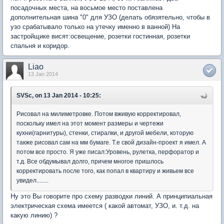
посадочных места, на восьмое место поставлена
дополнительная шина "0" для УЗО (делать обязятельно, чтобы в
узо срабатывало только на утечку именно в ванной) На
застройщике висят:освещение, розетки гостинная, розетки
спальня и коридор.
Liao
13 Jan 2014
SVSc, on 13 Jan 2014 - 10:25:
Рисовал на милиметровке. Потом вживую корректировал,
поскольку имел на этот момент размеры и чертежи
кухни(гарнитуры), стенки, стиралки, и другой мебели, которую
также рисовал сам на мм бумаге. Т.е свой дизайн-проект я имел. А
потом все просто. Я уже писал:Уровень, рулетка, перфоратор и
т.д. Все обдумывал долго, причем многое пришлось
корректировать после того, как попал в квартиру и живьем все
увидел........
Ну это Вы говорите про схему разводки линий. А принципиальная
электрическая схема имеется ( какой автомат, УЗО, и. т.д. на
какую линию) ?