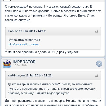
С термоусадкой не спорю. Ну а ваго, каждый решает сам. В
принципе они не такие дорогие. Сейча в розетках и выключателях
такие же зажимы, причем и у Легранда. Я ставлю Вико. У них
такая же система.
Liao, on 13 Jan 2014 - 14:07:
Вот почитайте про УЗО:
http://cs-cs.net/uzo-view
У меня все правильно сделано. Еще раз убедился.
IMPERATOR
13 Jan 2014
am02rus, on 12 Jan 2014 - 21:23:
Да что вы привязались к этим сносам? Сносят, то, что считают
нужным, у нас мононолит, а не панель, сноси все кроме несущих
пилонов, если надо. Гляньте видос про мусор.
Да я не привязался, я знаю что я говорю. Не знал бы и не писал и
не я один тут, кто написал и именно за сверление и штробление