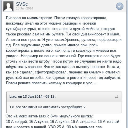
SVSc
13 Jan 2014
Рисовал на милиметровке. Потом вживую корректировал,
поскольку имел на этот момент размеры и чертежи
кухни(гарнитуры), стенки, стиралки, и другой мебели, которую
также рисовал сам на мм бумаге. Т.е свой дизайн-проект я имел.
А потом все просто. Я уже писал:Уровень, рулетка, перфоратор и
т.д. Все обдумывал долго, причем многое пришлось
корректировать после того, как попал в квартиру и живьем все
увидел. Например по ванне и гостинной. Где конкретно все будет
стоять и как вести штобу, чтобы потом её случайно не найти надо
обдумывать заранее. Фотки как сделал выложу попозже. Кстати,
как все сделал, сфотографировал, перенес на бумагу и отметил
рулеткой все штробы. Как сделаете ремонт и через год забудете.
Потом решите повесить кактину в коридоре и упс.....
Liao, on 13 Jan 2014 - 09:13:
Т.е. все это висит на автоматах застройщика ?
Это на моих автоматах с 8-ми модульного щитка:
10 А кондей, 16 А кухня, 16 А кухня, 16 А стиралка, 16 А теплый
пол и розетка в ванной, УЗО 25 А, 30 мА занимает два