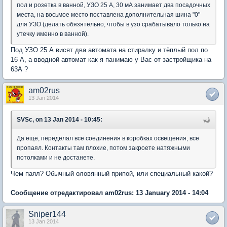
пол и розетка в ванной, УЗО 25 А, 30 мА занимает два посадочных
места, на восьмое место поставлена дополнительная шина "0"
для УЗО (делать обязятельно, чтобы в узо срабатывало только на
утечку именно в ванной).
Под УЗО 25 А висят два автомата на стиралку и тёплый пол по
16 А, а вводной автомат как я панимаю у Вас от застройщика на
63А ?
am02rus
13 Jan 2014
SVSc, on 13 Jan 2014 - 10:45:
Да еще, переделал все соединения в коробках освещения, все
пропаял. Контакты там плохие, потом закроете натяжными
потолками и не достанете.
Чем паял? Обычный оловянный припой, или специальный какой?
Сообщение отредактировал am02rus: 13 January 2014 - 14:04
Sniper144
13 Jan 2014