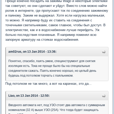
Проще конечно посадить на зажимы Wago и некоторые электкики
так советуют, но они сделают и уйдут. Вместо слов можно найти
ролик в интернете, где пропускают ток по соединению зажимному
и паяному. Зажим не выдержал. Хотя если нагрузка маленькая,
то можно. Я например буду их ставить на соединения с
точечными светильниками, самое главное, чтобы был доступ. В
электричестве, как и в водоснабжении лучше перебдеть. Уж
больно последствия плачевные. Я например поменял всю
запорную арматуру на стояках водоснабжения.
am02rus, on 13 Jan 2014 - 13:36:
Понятно, спасибо, паять умею, специнструмент для снятия
изоляции есть. Тока не проще было бы на специальные
соединители сажать. Паять конечно хорошо, но целый день
будешь под потолком торчать с паяльником.
Под потолком не так много, а вот на карачках, это да...
Liao, on 13 Jan 2014 - 12:50:
Вводного автомата нет, под УЗО стоят два автомата с суммарным
номиналом (32 А) выше УЗО (25A). Что тогда будет защищать