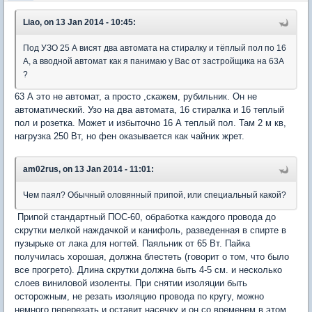
Liao, on 13 Jan 2014 - 10:45:
Под УЗО 25 А висят два автомата на стиралку и тёплый пол по 16
А, а вводной автомат как я панимаю у Вас от застройщика на 63А
?
63 А это не автомат, а просто ,скажем, рубильник. Он не
автоматический. Узо на два автомата, 16 стиралка и 16 теплый
пол и розетка. Может и избыточно 16 А теплый пол. Там 2 м кв,
нагрузка 250 Вт, но фен оказывается как чайник жрет.
am02rus, on 13 Jan 2014 - 11:01:
Чем паял? Обычный оловянный припой, или специальный какой?
Припой стандартный ПОС-60, обработка каждого провода до
скрутки мелкой наждачкой и канифоль, разведенная в спирте в
пузырьке от лака для ногтей. Паяльник от 65 Вт. Пайка
получилась хорошая, должна блестеть (говорит о том, что было
все прогрето). Длина скрутки должна быть 4-5 см. и несколько
слоев виниловой изоленты. При снятии изоляции быть
осторожным, не резать изоляцию провода по кругу, можно
немного перерезать и оставит насечку и он со временем в этом