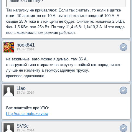
Ваше УЗО по току ?
Так нагрузку не прибавляют. Если так считать, то если в щитке
стоит 10 автоматов по 10 А, вы ж не ставите вводный 100 А. А
свыше 25 А тока в этой цепи не будет. Считайте: машинка 2,5КВт,
Фен 1,5 КВт, пол 25о Вт. По току 11,4+6,8+1,1=19,3 А. И это когда
все в максимальном режиме работает.
hook641
13 Jan 2014
на зажимные ваго можно я думаю. там 36 А.
с нагрузкой типа стиралки на скрутку с пайкой как народ пишет.
лучше не изоленту а термоусадочную трубку.
красивее однозначно.
Liao
13 Jan 2014
Вот почитайте про УЗО:
http://cs-cs.net/uzo-view
SVSc
13 Jan 2014