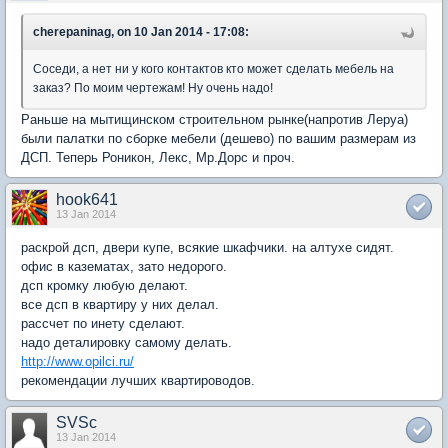
cherepaninag, on 10 Jan 2014 - 17:08:
Соседи, а нет ни у кого контактов кто может сделать мебель на
заказ? По моим чертежам! Ну очень надо!
Раньше на мытищинском строительном рынке(напротив Леруа)
были палатки по сборке мебели (дешево) по вашим размерам из
ДСП. Теперь Роникон, Лекс, Мр.Дорс и проч.
hook641
13 Jan 2014
раскрой дсп, двери купе, всякие шкафчики. на алтухе сидят.
офис в казематах, зато недорого.
дсп кромку любую делают.
все дсп в квартиру у них делал.
рассчет по инету сделают.
надо деталировку самому делать.
http://www.opilci.ru/
рекомендации лучших квартироводов.
SVSc
13 Jan 2014