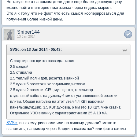
Но такую же а на самом деле даже еще более дешевую цену
можно найти в интернет магазинах через яндекс маркет.
Это я к тому что не факт что есть смысл кооперироваться для
получения более низкой цены.
Sniper144
13 Jan 2014
SVSc, on 13 Jan 2014 - 05:43:
С квартирного щитка разводка такая:
2.5 кондей
2.5 стиралка
2.5 теплый пол и доп. розетка в ванной
2.5 кухня 5 розеток и холодильник,вытяжка
2.5 кухня 2 розетки, СВЧ, муз. центр, телевизор
отдельный кабель на духовку 6 мм от установленной розетки
плиты. Общая нагрузка на этот узел 4.4 КВт варочная
панель(индукция), 3.5 КВт духовка. 6 мм это 10 КВт. Мне хватит.
Отдельное УЗО в ванну с характеристиками 25 А 10 мА.
SVSc
, вы схему рисовали или по-живому делали? можете
выложить, например через Варди в шахматке? или фото схемы