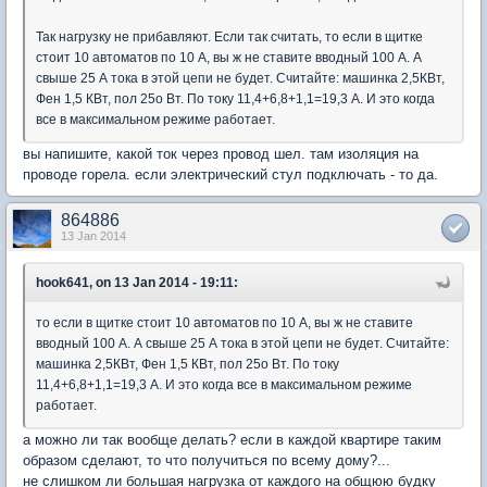
Так нагрузку не прибавляют. Если так считать, то если в щитке
стоит 10 автоматов по 10 А, вы ж не ставите вводный 100 А. А
свыше 25 А тока в этой цепи не будет. Считайте: машинка 2,5КВт,
Фен 1,5 КВт, пол 25о Вт. По току 11,4+6,8+1,1=19,3 А. И это когда
все в максимальном режиме работает.
вы напишите, какой ток через провод шел. там изоляция на
проводе горела. если электрический стул подключать - то да.
864886
13 Jan 2014
hook641, on 13 Jan 2014 - 19:11:
то если в щитке стоит 10 автоматов по 10 А, вы ж не ставите
вводный 100 А. А свыше 25 А тока в этой цепи не будет. Считайте:
машинка 2,5КВт, Фен 1,5 КВт, пол 25о Вт. По току
11,4+6,8+1,1=19,3 А. И это когда все в максимальном режиме
работает.
а можно ли так вообще делать? если в каждой квартире таким
образом сделают, то что получиться по всему дому?...
не слишком ли большая нагрузка от каждого на общюю будку