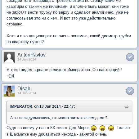
соседей того товарища с третьего этажа по стояку такие же
квартиры с такими же пилонами, и вполне быть может, они тоже
не захотят вести трубку по верху и сделают аналогично, уже не
согласовывая это ни с кем. И вот это уже действительно
страшно.
Хотя я в кондиционерах не очень понимаю, какой диаметр трубки
на квартиру нужен?
AntonPavlov
14 Jan 2014
Я тоже видел в реале великого Императора. Он настоящий!!
=))))
Disah
14 Jan 2014
IMPERATOR, on 13 Jan 2014 - 22:47:
А вы не задумывались, кто может жить в вашем доме ?
Судя по всему у нас в КК живет Дед Мороз
Только
в Шахматке ему добавиться некогда - занятой очень.