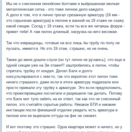
Мы не о снесенном пеноблоке болтаем и выброшенная мелкая
металлическая сетка - это тоже личное дело каждого.
А дело в том, что я лично трогал срезанную арматуру (16 мм -
это серьезная арматура) в пилоне в ванной на 19 этаже не скажу
какой секции. Сосед с 19 этажа, если ты все же читаешь форум -
привет тебе! А там пилон длинный, нагрузка на него весомая.
Так что извращенцы, готовые на все лишь бы трубу по полу не
пускать, имеются. Но это 19 этаж, страшно, но не очень.
Также до меня дошли слухи (но тут лично не ручаюсь), что еще в
одной секции уже на 3м этаже!!! заштробились в пилон, чтобы
спрятать трубку от кондея. Делал Балк и долго
консультировался с кем-то, так что вероятно этот пилон тоже
ничего страшного, даже если в итоге арматуру подрезали или
просто прижали эту трубку к арматуре. Это если предположить,
что проектировщики посчитали и разрешили так делать. Потому
что Балк мог тупо забить на их ответ, так как это не снесенный
пилон, это считайте скрытые работы. Никакое БТИ и никакие
инстанции после финишной отделки увидеть есть арматура в
пилоне или ее вырезали оттуда на фиг не сможет.
И вот поэтому это страшно. Одна квартира может и ничего, но у