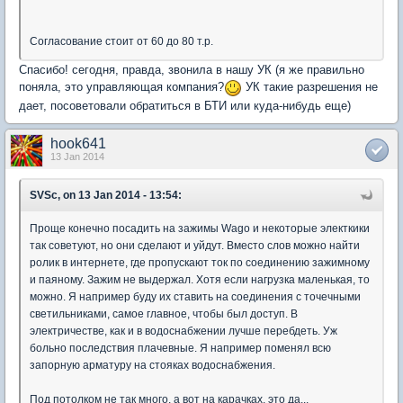
Согласование стоит от 60 до 80 т.р.
Спасибо! сегодня, правда, звонила в нашу УК (я же правильно
поняла, это управляющая компания?
УК такие разрешения не
дает, посоветовали обратиться в БТИ или куда-нибудь еще)
hook641
13 Jan 2014
SVSc, on 13 Jan 2014 - 13:54:
Проще конечно посадить на зажимы Wago и некоторые электкики
так советуют, но они сделают и уйдут. Вместо слов можно найти
ролик в интернете, где пропускают ток по соединению зажимному
и паяному. Зажим не выдержал. Хотя если нагрузка маленькая, то
можно. Я например буду их ставить на соединения с точечными
светильниками, самое главное, чтобы был доступ. В
электричестве, как и в водоснабжении лучше перебдеть. Уж
больно последствия плачевные. Я например поменял всю
запорную арматуру на стояках водоснабжения.
Под потолком не так много, а вот на карачках, это да...