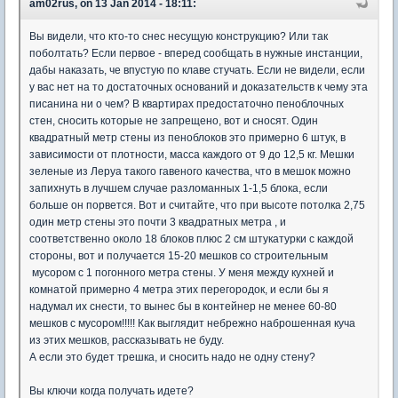
am02rus, on 13 Jan 2014 - 18:11:
Вы видели, что кто-то снес несущую конструкцию? Или так
поболтать? Если первое - вперед сообщать в нужные инстанции,
дабы наказать, че впустую по клаве стучать. Если не видели, если
у вас нет на то достаточных оснований и доказательств к чему эта
писанина ни о чем? В квартирах предостаточно пеноблочных
стен, сносить которые не запрещено, вот и сносят. Один
квадратный метр стены из пеноблоков это примерно 6 штук, в
зависимости от плотности, масса каждого от 9 до 12,5 кг. Мешки
зеленые из Леруа такого гавеного качества, что в мешок можно
запихнуть в лучшем случае разломанных 1-1,5 блока, если
больше он порвется. Вот и считайте, что при высоте потолка 2,75
один метр стены это почти 3 квадратных метра , и
соответственно около 18 блоков плюс 2 см штукатурки с каждой
стороны, вот и получается 15-20 мешков со строительным
мусором с 1 погонного метра стены. У меня между кухней и
комнатой примерно 4 метра этих перегородок, и если бы я
надумал их снести, то вынес бы в контейнер не менее 60-80
мешков с мусором!!!!! Как выглядит небрежно наброшенная куча
из этих мешков, рассказывать не буду.
А если это будет трешка, и сносить надо не одну стену?
Вы ключи когда получать идете?