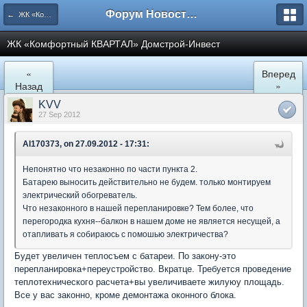
Форум Новостройки
← ЖК «Комфортный КВАРТАЛ»
ЖК «Комфортный КВАРТАЛ» Домстрой-Инвест
«
Вперед
Назад
»
KVV
27 Sep 2012
Al170373, on 27.09.2012 - 17:31:
Непонятно что незаконно по части пункта 2.
Батарею выносить действительно не будем. только монтируем
электрический обогреватель.
Что незаконного в нашей перепланировке? Тем более, что
перегородка кухня--балкон в нашем доме не является несущей, а
отапливать я собираюсь с помошью электричества?
Будет увеличен теплосъем с батареи. По закону-это
перепланировка+переустройство. Вкратце. Требуется проведение
теплотехнического расчета+вы увеличиваете жилуюу площадь.
Все у вас законно, кроме демонтажа оконного блока.