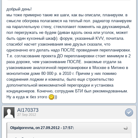
добрый день!
мы тоже примерно такие же шаги, как вы описали, планируем. в
смысле обогрева полагаемся на теплый пол. радиатор планируем
на параллельную стену, стеклопакет поменять на двухкамерный,
пол перегружать не будем (диван вдоль окна или уголок, может
быть один кухонный шкаф). форум, указанный KVV, почитала.
спасибо! насчет узаконивания мне друзья сказали, что
однозначно его делать надо ПОСЛЕ проведения перепланировки.
Т.е. согласование проекта ДО перепланировки стоит минимум в 2
раза дороже, чем узаконивание ПОСЛЕ. знакомые отдали за
узаконивание аналогичной перепланировки в Москве в Митино в
монолитном доме 80 000 р. в 2010 г. Причем у них помимо
соединения лоджии и комнаты, было еще строительство
дополнительной межкомнатной перегородки и установка
кондиционеров. Конечно, сотрудник БТИ был рекомендованным.
Ну а куда ж без этого
))
Al170373
27 Sep 2012
OlgaIgorevna, on 27.09.2012 - 17:57: