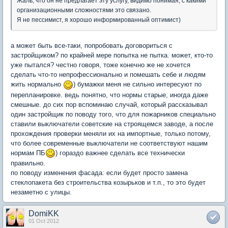
Жаль, что он не предлагает эту услугу, видимо понимая, с какими
организационными сложностями это связано.
Я не пессимист, я хорошо информированный оптимист)
а может быть все-таки, попробовать договориться с
застройщиком? по крайней мере попытка не пытка. может, кто-то
уже пытался? честно говоря, тоже конечно же не хочется
сделать что-то непрофессионально и помешать себе и людям
жить нормально
) бумажки меня не сильно интересуют по
перепланировке. ведь понятно, что нормы старые, иногда даже
смешные. до сих пор вспоминаю случай, который рассказывал
один застройщик по поводу того, что для пожарников специально
ставили выключатели советские на строящемся заводе, а после
прохождения проверки меняли их на импортные, только потому,
что более современные выключатели не соответствуют нашим
нормам ПБ
) гораздо важнее сделать все технически
правильно.
по поводу изменения фасада: если будет просто замена
стеклопакета без строительства козырьков и т.п., то это будет
незаметно с улицы.
DomiKK
01 Oct 2012