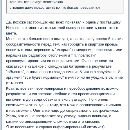
того, как все начнут менять окна
страшно даже представить во что фасад превратится
Да, похоже застройщик нас всех привязал к одному поставщику.
Не знаю как много изготовителей смогут поставить окна такого
цвета.
Меня не это больше всего волнует, а насколько у соседей хватит
сообразительности перед тем, как городить в квартире проемы,
сносить стены, переносить "мокрые" помещения, переносить или
наращивать радиаторы отопления и т.п."прелести"
проконсультироваться со специалистами. Очень не хочется
оказаться в квартире с холодными батареями в результате
"рЭмонта", выполненного гражданами из ближнего зарубежья. И
аргумент "все будет нормально" меня точно не убедит, в отличие
от многих.
Кстати, все эти перепланировки и переоборудование возможно
разработать и согласовать сейчас с ген.проектировщиками и
выполнить до ввода объекта в эксплуатацию. Но я очень
скептически отношусь к тому, что можно организаовать жильцов
в наст.момент. Опять же надо договариваться с застройщиком.
Жаль, что он не предлагает эту услугу, видимо понимая, с
какими организационными сложностями это связано.
Я не пессимист, я хорошо информированный оптимист)