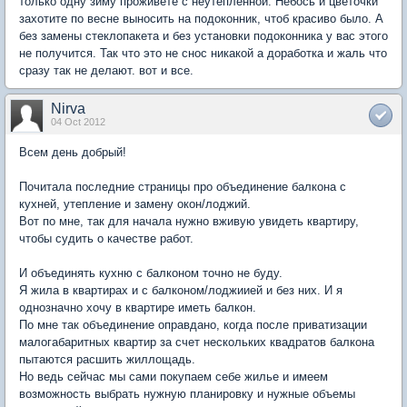
только одну зиму проживете с неутепленной. Небось и цветочки
захотите по весне выносить на подоконник, чтоб красиво было. А
без замены стеклопакета и без установки подоконника у вас этого
не получится. Так что это не снос никакой а доработка и жаль что
сразу так не делают. вот и все.
Nirva
04 Oct 2012
Всем день добрый!
Почитала последние страницы про объединение балкона с
кухней, утепление и замену окон/лоджий.
Вот по мне, так для начала нужно вживую увидеть квартиру,
чтобы судить о качестве работ.
И объединять кухню с балконом точно не буду.
Я жила в квартирах и с балконом/лоджиией и без них. И я
однозначно хочу в квартире иметь балкон.
По мне так объединение оправдано, когда после приватизации
малогабаритных квартир за счет нескольких квадратов балкона
пытаются расшить жиллощадь.
Но ведь сейчас мы сами покупаем себе жилье и имеем
возможность выбрать нужную планировку и нужные объемы