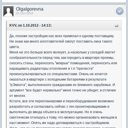
OlgaIgorevna
01 Oct 2012
KVV, on 1.10.2012 - 14:13:
Да, похоже застройщик нас всех привязал к одному поставщику.
Не знаю как много изготовителей смогут поставить окна такого
цвета.
Меня не это больше всего волнует, а насколько у соседей хватит
сообразительности перед тем, как городить в квартире проемы,
сносить стены, переносить "мокрые" помещения, переносить или
наращивать радиаторы отопления и т.п."прелести"
проконсультироваться со специалистами. Очень не хочется
оказаться в квартире с холодными батареями в результате
"рЭмонта", выполненного гражданами из ближнего зарубежья. И
аргумент "все будет нормально" меня точно не убедит, в отличие
от многих.
Кстати, все эти перепланировки и переоборудование возможно
разработать и согласовать сейчас с ген.проектировщиками и
выполнить до ввода объекта в эксплуатацию. Но я очень
скептически отношусь к тому, что можно организаовать жильцов в
наст.момент. Опять же надо договариваться с застройщиком.