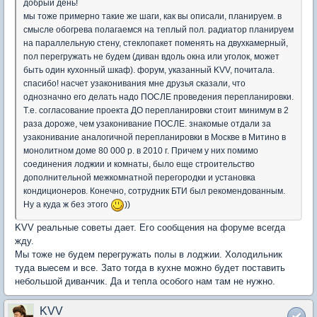
добрый день!
мы тоже примерно такие же шаги, как вы описали, планируем. в
смысле обогрева полагаемся на теплый пол. радиатор планируем
на параллельную стену, стеклопакет поменять на двухкамерный,
пол перегружать не будем (диван вдоль окна или уголок, может
быть один кухонный шкаф). форум, указанный KVV, почитала.
спасибо! насчет узаконивания мне друзья сказали, что
однозначно его делать надо ПОСЛЕ проведения перепланировки.
Т.е. согласование проекта ДО перепланировки стоит минимум в 2
раза дороже, чем узаконивание ПОСЛЕ. знакомые отдали за
узаконивание аналогичной перепланировки в Москве в Митино в
монолитном доме 80 000 р. в 2010 г. Причем у них помимо
соединения лоджии и комнаты, было еще строительство
дополнительной межкомнатной перегородки и установка
кондиционеров. Конечно, сотрудник БТИ был рекомендованным.
Ну а куда ж без этого
))
KVV реальные советы дает. Его сообщения на форуме всегда
жду.
Мы тоже не будем перегружать полы в лоджии. Холодильник
туда выесем и все. Зато тогда в кухне можно будет поставить
небольшой диванчик. Да и тепла особого нам там не нужно.
KVV