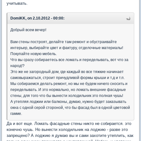
учитывать.
DomiKK, on 2.10.2012 - 00:00:
Добрый всем вечер!
Вам стены построят, делайте там ремонт и обустраивайте
интерьер, выбирайте цвет и фактуру, отделочные материалы!
Покупайте новую мебель.
Что вы сразу собираетесь все ломать и переделывать, вот что за
народ!?
Это же не загородный дом, где каждый во все тяжкие начинает
самовыражаться, строит причудливой формы крыши и т.д и т.п.
Мы собираемся делать ремонт, но мы не будем ничего сносить и
переделывать. И это нормально, но ломать внешние фасадные
стены, для того что бы вынести холодильник это полная чушь!
А утепляя лоджии или балконы, думаю, нужно будет заказывать
окна с одной серой стороной, что бы фасад был в одной цветовой
гамме.
Да и вот еще. Ломать фасадные стены никто не собирается. это
конечно чушь. Но вынести холодильник на лоджию - разве это
запрещено? А лоджию я думаю вы и сами захотите утеплить, как