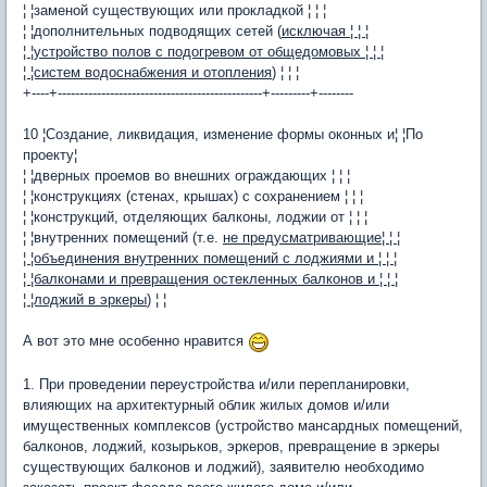
¦ ¦заменой существующих или прокладкой ¦ ¦ ¦
¦ ¦дополнительных подводящих сетей (
исключая ¦ ¦ ¦
¦ ¦устройство полов с подогревом от общедомовых ¦ ¦ ¦
¦ ¦систем водоснабжения и отопления
) ¦ ¦ ¦
+----+-----------------------------------------------+---------+--------
10 ¦Создание, ликвидация, изменение формы оконных и¦ ¦По
проекту¦
¦ ¦дверных проемов во внешних ограждающих ¦ ¦ ¦
¦ ¦конструкциях (стенах, крышах) с сохранением ¦ ¦ ¦
¦ ¦конструкций, отделяющих балконы, лоджии от ¦ ¦ ¦
¦ ¦внутренних помещений (т.е.
не предусматривающие¦ ¦ ¦
¦ ¦объединения внутренних помещений с лоджиями и ¦ ¦ ¦
¦ ¦балконами и превращения остекленных балконов и ¦ ¦ ¦
¦ ¦лоджий в эркеры
) ¦ ¦
А вот это мне особенно нравится
1. При проведении переустройства и/или перепланировки,
влияющих на архитектурный облик жилых домов и/или
имущественных комплексов (устройство мансардных помещений,
балконов, лоджий, козырьков, эркеров, превращение в эркеры
существующих балконов и лоджий), заявителю необходимо