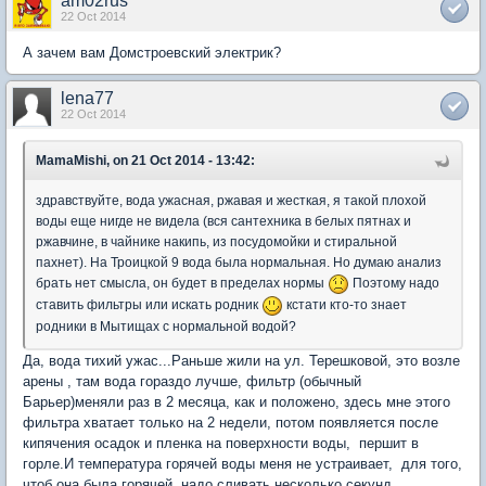
am02rus
22 Oct 2014
А зачем вам Домстроевский электрик?
lena77
22 Oct 2014
MamaMishi, on 21 Oct 2014 - 13:42:
здравствуйте, вода ужасная, ржавая и жесткая, я такой плохой
воды еще нигде не видела (вся сантехника в белых пятнах и
ржавчине, в чайнике накипь, из посудомойки и стиральной
пахнет). На Троицкой 9 вода была нормальная. Но думаю анализ
брать нет смысла, он будет в пределах нормы
Поэтому надо
ставить фильтры или искать родник
кстати кто-то знает
родники в Мытищах с нормальной водой?
Да, вода тихий ужас...Раньше жили на ул. Терешковой, это возле
арены , там вода гораздо лучше, фильтр (обычный
Барьер)меняли раз в 2 месяца, как и положено, здесь мне этого
фильтра хватает только на 2 недели, потом появляется после
кипячения осадок и пленка на поверхности воды, першит в
горле.И температура горячей воды меня не устраивает, для того,
чтоб она была горячей, надо сливать несколько секунд.