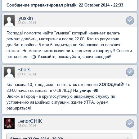
Сообщение отредактировал piratik: 22 October 2014 - 22:33
lyuskin
22 Oct 2014
Господа! помогите найти "умника" который начинает делать
ремонт долбить, материться после 22.00. Кто то регулярно
долбит в районе 5 или 6 подъезда по Колпакова на верхних
этажах. Не можем никак вычислить подъезд и квартиру!! Совести
нет совсем...(((( Уважайте, пожалуйста, своих соседей!
Sbors
22 Oct 2014
Колпакова 10, 7 подьезд - опять сток отопления
ХОЛОДНЫЙ
!!! с
23-00 начал остывать, в 0-19 ЛЕД!
На улице -9!!!
Звонок в Город - в
круглосуточную аварийную службу по
устранению аварийных ситуаций
, ждите УТРА, будем
разбираться!
LenorCHIK
23 Oct 2014
Sbors, on 22 Oct 2014 - 20:23: