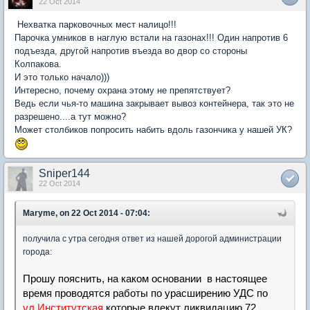
22 Oct 2014
Нехватка парковочных мест налицо!!!
Парочка умников в наглую встали на газонах!!! Один напротив 6
подъезда, другой напротив въезда во двор со стороны
Колпакова.
И это только начало)))
Интересно, почему охрана этому не препятствует?
Ведь если чья-то машина закрывает вывоз контейнера, так это не
разрешено....а тут можно?
Может столбиков попросить набить вдоль газончика у нашей УК?
Sniper144
22 Oct 2014
Maryme, on 22 Oct 2014 - 07:04:
получила с утра сегодня ответ из нашей дорогой администрации
города:
Прошу пояснить, на каком основании в настоящее
время проводятся работы по урасширению УДС по
ул.Институтская
,которые влекут ликвидацию 72