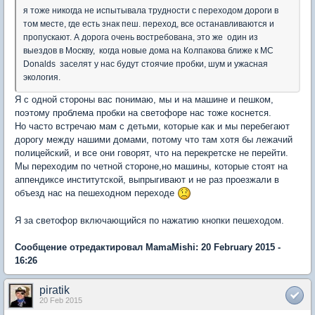
я тоже никогда не испытывала трудности с переходом дороги в
том месте, где есть знак пеш. переход, все останавливаются и
пропускают. А дорога очень востребована, это же один из
выездов в Москву, когда новые дома на Колпакова ближе к MC
Donalds заселят у нас будут стоячие пробки, шум и ужасная
экология.
Я с одной стороны вас понимаю, мы и на машине и пешком,
поэтому проблема пробки на светофоре нас тоже коснется.
Но часто встречаю мам с детьми, которые как и мы перебегают
дорогу между нашими домами, потому что там хотя бы лежачий
полицейский, и все они говорят, что на перекретске не перейти.
Мы переходим по четной стороне,но машины, которые стоят на
аппендиксе институтской, выпрыгивают и не раз проезжали в
объезд нас на пешеходном переходе
Я за светофор включающийся по нажатию кнопки пешеходом.
Сообщение отредактировал MamaMishi: 20 February 2015 -
16:26
piratik
20 Feb 2015