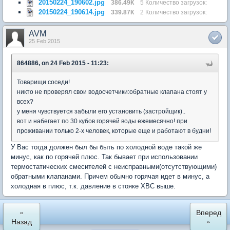
20150224_190602.jpg
386.49К
5 Количество загрузок:
20150224_190614.jpg
339.87К
2 Количество загрузок:
AVM
25 Feb 2015
864886, on 24 Feb 2015 - 11:23:
Товарищи соседи!
никто не проверял свои водосчетчики:обратные клапана стоят у
всех?
у меня чувствуется забыли его установить (застройщик)..
вот и набегает по 30 кубов горячей воды ежемесячно! при
проживании только 2-х человек, которые еще и работают в будни!
У Вас тогда должен был бы быть по холодной воде такой же
минус, как по горячей плюс. Так бывает при использовании
термостатических смесителей с неисправными(отсутствующими)
обратными клапанами. Причем обычно горячая идет в минус, а
холодная в плюс, т.к. давление в стояке ХВС выше.
«
Вперед
Назад
»