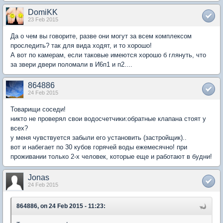
DomiKK
23 Feb 2015
Да о чем вы говорите, разве они могут за всем комплексом
проследить? так для вида ходят, и то хорошо!
А вот по камерам, если таковые имеются хорошо б глянуть, что
за звери двери поломали в И6п1 и п2....
864886
24 Feb 2015
Товарищи соседи!
никто не проверял свои водосчетчики:обратные клапана стоят у
всех?
у меня чувствуется забыли его установить (застройщик)..
вот и набегает по 30 кубов горячей воды ежемесячно! при
проживании только 2-х человек, которые еще и работают в будни!
Jonas
24 Feb 2015
864886, on 24 Feb 2015 - 11:23: