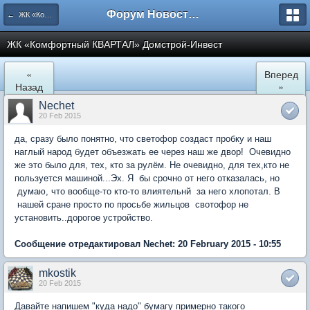
Форум Новостройки
← ЖК «Комфортный КВАРТАЛ»
ЖК «Комфортный КВАРТАЛ» Домстрой-Инвест
«
Вперед
Назад
»
Nechet
20 Feb 2015
да, сразу было понятно, что светофор создаст пробку и наш
наглый народ будет объезжать ее через наш же двор! Очевидно
же это было для, тех, кто за рулём. Не очевидно, для тех,кто не
пользуется машиной...Эх. Я бы срочно от него отказалась, но
думаю, что вообще-то кто-то влиятельнй за него хлопотал. В
нашей сране просто по просьбе жильцов свотофор не
установить..дорогое устройство.
Сообщение отредактировал Nechet: 20 February 2015 - 10:55
mkostik
20 Feb 2015
Давайте напишем "куда надо" бумагу примерно такого