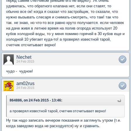
перед самим счетчиком (внешне его не видно!). УК очень
удивилась, что обратного клапана нет, если они ставят, то
обычно все ок! когда я сказал что застройщик, то сказали, что
нужно вызывать слесаря и снимать-смотреть, что там! так что
так. не знаю, но что-то все равно круто получается. если человек
на даче живя в летнее время на полив огорода использует 20
кубов холодной воды, то у меня помимо горячей в 30 кубов еще и
холодной 10 убегает куда-то! а проверял известной тарой,
счетчик отсчитывает верно!
Nechet
24 Feb 2015
чудо - чудное!
am02rus
24 Feb 2015
864886, on 24 Feb 2015 - 13:46:
а проверял известной тарой, счетчик отсчитывает верно!
Ну так надо записать вечером показания и заглянуть утром (т.е.
когда заведомо вода не расходуется) ну и сравнить.