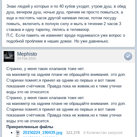
Знаю людей у которых и по 40 кубов уходит, утром душ, в обед
душ, вечером душ, ночью душ, причем не просто помыться, а
еще и постоять часок другой напевая песни, потом посуду
помыть, включить в полную силу и мыть в течении 2 часов 3
стакана и одну тарелку, пялясь в телевизор.
П.С. Если память не изменяет вроде поднимался уже вопрос о
подобной проблеме в наших домах. Но уже давненько.
Mephisto
24 Feb 2015
Странно, у меня таких клапанов тоже нет.
на манометр на заднем плане не обращайте внимания. это доп.
Старички помнят,я принял кв одним из первых и вот такие
показания счётчиков. Правда пока не живем,но к теме утечки
воды это не относится.
Странно, у меня таких клапанов тоже нет.
на манометр на заднем плане не обращайте внимания. это доп.
Старички помнят,я принял кв одним из первых и вот такие
показания счётчиков. Правда пока не живем,но к теме утечки
воды это не относится.
Прикрепленные файлы
20150224_190439.jpg
322.37К
6 Количество загрузок: