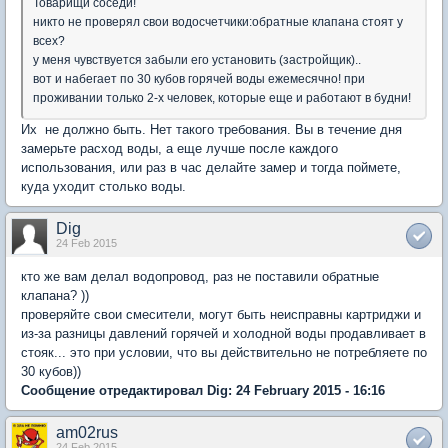
Товарищи соседи!
никто не проверял свои водосчетчики:обратные клапана стоят у
всех?
у меня чувствуется забыли его установить (застройщик)..
вот и набегает по 30 кубов горячей воды ежемесячно! при
проживании только 2-х человек, которые еще и работают в будни!
Их не должно быть. Нет такого требования. Вы в течение дня
замерьте расход воды, а еще лучше после каждого
использования, или раз в час делайте замер и тогда поймете,
куда уходит столько воды.
Dig
24 Feb 2015
кто же вам делал водопровод, раз не поставили обратные
клапана? ))
проверяйте свои смесители, могут быть неисправны картриджи и
из-за разницы давлений горячей и холодной воды продавливает в
стояк... это при условии, что вы действительно не потребляете по
30 кубов))
Сообщение отредактировал Dig: 24 February 2015 - 16:16
am02rus
24 Feb 2015