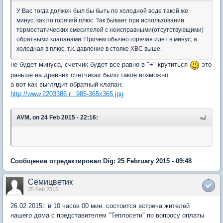
У Вас тогда должен был бы быть по холодной воде такой же
минус, как по горячей плюс. Так бывает при использовании
термостатических смесителей с неисправными(отсутствующими)
обратными клапанами. Причем обычно горячая идет в минус, а
холодная в плюс, т.к. давление в стояке ХВС выше.
не будет минуса, счетчик будет все равно в "+" крутиться
это
раньше на древних счетчиках было такое возможно..
а вот как выглядит обратный клапан:
http://www.2203386.r...985-365x365.jpg
AVM, on 24 Feb 2015 - 22:16:
Сообщение отредактировал Dig: 25 February 2015 - 09:48
Семицветик
25 Feb 2015
26.02.2015г. в 10 часов 00 мин. состоится встреча жителей
нашего дома с представителем "Теплосети" по вопросу оплаты