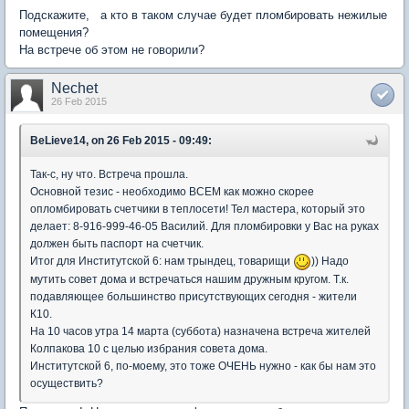
Подскажите, а кто в таком случае будет пломбировать нежилые
помещения?
На встрече об этом не говорили?
Nechet
26 Feb 2015
BeLieve14, on 26 Feb 2015 - 09:49:
Так-с, ну что. Встреча прошла.
Основной тезис - необходимо ВСЕМ как можно скорее
опломбировать счетчики в теплосети! Тел мастера, который это
делает: 8-916-999-46-05 Василий. Для пломбировки у Вас на руках
должен быть паспорт на счетчик.
Итог для Институтской 6: нам трындец, товарищи
)) Надо
мутить совет дома и встречаться нашим дружным кругом. Т.к.
подавляющее большинство присутствующих сегодня - жители
К10.
На 10 часов утра 14 марта (суббота) назначена встреча жителей
Колпакова 10 с целью избрания совета дома.
Институтской 6, по-моему, это тоже ОЧЕНЬ нужно - как бы нам это
осуществить?