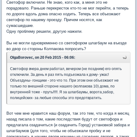
Светофор включили. Не знаю, кого как, а меня это не
порадовало. Раньше перекресток кто-то не мог перейти, а теперь
по дороге вдоль дома опасно ходить. Теперь все объезжают
светофор по нашему проезду. Причем носятся, как
сумасшедшие.
Одну проблему решили, другую нажили.
Вы не могли одновременно со светофором шлагбаум на въезде
во двор со стороны Колпакова попросить?
OlgaBorovec, on 20 Feb 2015 - 06:06:
Светофор вчера днем работал, вечером (не поздним) его опять
отключили. За день я раз пять подъезжала к дому- ужас!
Объездуны- гонщики - это что то. При этом они объезжают не
только по внешней стороне нашего (колпакова 10) дома, по
внутренней тоже - пруть!!!!!. Я за шлагбаумы, ворота,забор,
полицейских- за любые способы это предотвратить.
Вот чем мне нравится наш форум, так это тем, что когда я месяц
назад писала о том, какие последствия будут от светофора и
предлагала озадачиться (и озадачить Город) установкой забора и
шлагбаумов (для того, чтобы не объезжали пробку и не
парковались в нашем дворе машины из соседних дворов, а таких