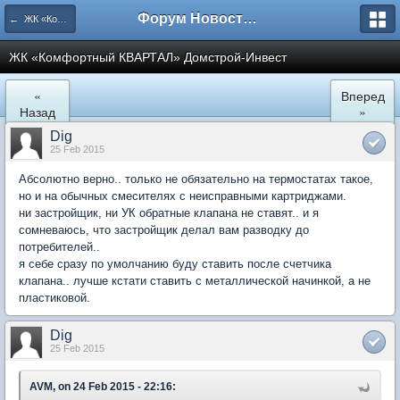
Форум Новостройки
← ЖК «Комфортный КВАРТАЛ»
ЖК «Комфортный КВАРТАЛ» Домстрой-Инвест
«
Вперед
Назад
»
Dig
25 Feb 2015
Абсолютно верно.. только не обязательно на термостатах такое,
но и на обычных смесителях с неисправными картриджами.
ни застройщик, ни УК обратные клапана не ставят.. и я
сомневаюсь, что застройщик делал вам разводку до
потребителей..
я себе сразу по умолчанию буду ставить после счетчика
клапана.. лучше кстати ставить с металлической начинкой, а не
пластиковой.
Dig
25 Feb 2015
AVM, on 24 Feb 2015 - 22:16: