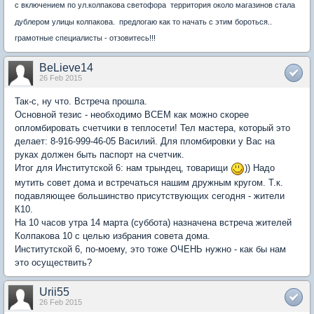
с включением по ул.колпакова светофора территория около магазинов стала
дублером улицы колпакова. предлогаю как то начать с этим бороться..
грамотные специалисты - отзовитесь!!!
BeLieve14
26 Feb 2015
Так-с, ну что. Встреча прошла.
Основной тезис - необходимо ВСЕМ как можно скорее
опломбировать счетчики в теплосети! Тел мастера, который это
делает: 8-916-999-46-05 Василий. Для пломбировки у Вас на
руках должен быть паспорт на счетчик.
Итог для Институтской 6: нам трындец, товарищи
)) Надо
мутить совет дома и встречаться нашим дружным кругом. Т.к.
подавляющее большинство присутствующих сегодня - жители
К10.
На 10 часов утра 14 марта (суббота) назначена встреча жителей
Колпакова 10 с целью избрания совета дома.
Институтской 6, по-моему, это тоже ОЧЕНЬ нужно - как бы нам
это осуществить?
Urii55
26 Feb 2015