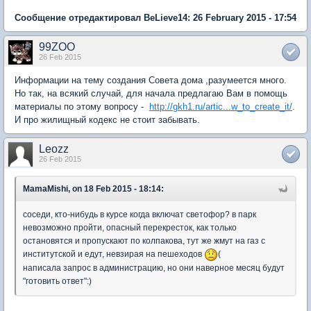
Сообщение отредактировал BeLieve14: 26 February 2015 - 17:54
99ZOO
26 Feb 2015
Информации на тему создания Совета дома ,разумеется много.
Но так, на всякий случай, для начала предлагаю Вам в помощь
материалы по этому вопросу -
http://gkh1.ru/artic...w_to_create_it/
.
И про жилищный кодекс не стоит забывать.
Leozz
26 Feb 2015
MamaMishi, on 18 Feb 2015 - 18:14:
соседи, кто-нибудь в курсе когда включат светофор? в парк
невозможно пройти, опасный перекресток, как только
остановятся и пропускают по колпакова, тут же жмут на газ с
институтской и едут, невзирая на пешеходов
(
написала запрос в администрацию, но они наверное месяц будут
"готовить ответ":)