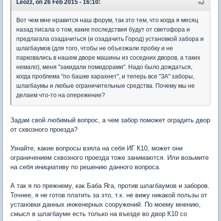
Leozz, on 26 Feb 2015 - 16:10:
Вот чем мне нравится наш форум, так это тем, что когда я месяц
назад писала о том, какие последствия будут от светофора и
предлагала озадачиться (и озадачить Город) установкой забора и
шлагбаумов (для того, чтобы не объезжали пробку и не
парковались в нашем дворе машины из соседних дворов, а таких
немало), меня "закидали помидорами". Надо было дождаться,
когда проблема "по башке харахнет", и теперь все "ЗА" заборы,
шлагбаумы и любые ограничительные средства. Почему мы не
делаем что-то на опережение?
Задам свой любимый вопрос, а чем забор поможет оградить двор
от сквозного проезда?
Узнайте, какие вопросы взяла на себя ИГ К10, может они
ограничением сквозного проезда тоже занимаются. Или возьмите
на себя инициативу по решению данного вопроса.
А так я по прежнему, как Баба Яга, против шлагбаумов и заборов.
Точнее, я не готов платить за это, т.к. не вижу никакой пользы от
установки данных инженерных сооружений. По моему мнению,
смысл в шлагбауме есть только на въезде во двор К10 со