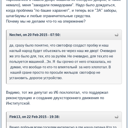
немало), меня "закидали помидорами". Надо было дождаться,
когда проблема "по башке харахнет", и теперь все "ЗА" заборы,
шлагбаумы и любые ограничительные средства.
Почему мы не делаем что-то на опережение?
Nechet, on 20 Feb 2015 - 07:50:
да, сразу было понятно, что светофор создаст пробку и наш
наглый народ будет объезжать ее через наш же двор! Очевидно
же это было для, тех, кто за рулём. Не очевидно, для тех,кто не
пользуется машиной...Эх. Я бы срочно от него отказалась, но
думаю, что вообще-то кто-то влиятельнй за него хлопотал. В
нашей сране просто по просьбе жильцов свотофор не
установить..дорогое устройство.
Видимо, тот же депутат из И6 похлопотал, что поддержал
реконструкцию и создание двухстороннего движения по
Институтской.
Fink13, on 22 Feb 2015 - 19:38:
Вечер добрым всем соседям интересно а где наша охрана.Кто то