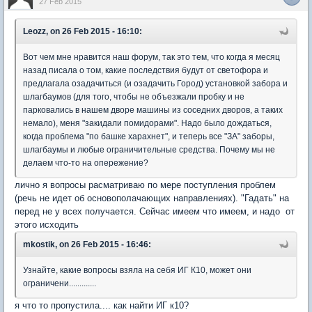
27 Feb 2015
Leozz, on 26 Feb 2015 - 16:10:
Вот чем мне нравится наш форум, так это тем, что когда я месяц
назад писала о том, какие последствия будут от светофора и
предлагала озадачиться (и озадачить Город) установкой забора и
шлагбаумов (для того, чтобы не объезжали пробку и не
парковались в нашем дворе машины из соседних дворов, а таких
немало), меня "закидали помидорами". Надо было дождаться,
когда проблема "по башке харахнет", и теперь все "ЗА" заборы,
шлагбаумы и любые ограничительные средства. Почему мы не
делаем что-то на опережение?
лично я вопросы расматриваю по мере поступления проблем
(речь не идет об основополачающих направлениях). "Гадать" на
перед не у всех получается. Сейчас имеем что имеем, и надо от
этого исходить
mkostik, on 26 Feb 2015 - 16:46:
Узнайте, какие вопросы взяла на себя ИГ К10, может они
ограничени.............
я что то пропустила.... как найти ИГ к10?