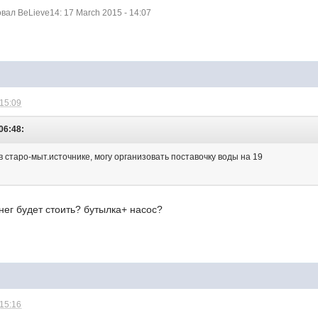
ал BeLieve14: 17 March 2015 - 14:07
 15:09
06:48:
в старо-мыт.источнике, могу организовать поставочку воды на 19
нег будет стоить? бутылка+ насос?
 15:16