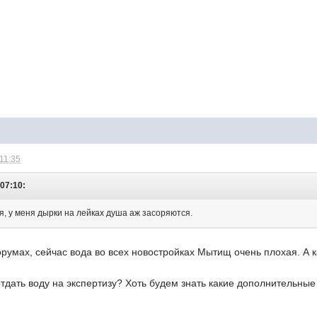
 11:35
 07:10:
я, у меня дырки на лейках душа аж засоряются.
румах, сейчас вода во всех новостройках Мытищ очень плохая. А к
тдать воду на экспертизу? Хоть будем знать какие дополнительные