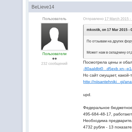
BeLieve14
Пользователь
Отправлено
17 March 2015 -
mkostik, on 17 Mar 2015 - 
По отзывам на других фору
Может нам в складчину от
Пользователи
Посмотрела цены и обалд
232 сообщений
-80aaldbt0...d5exb.xn--p1
Но сайт смущает, какой
http://niisantehniki...gi/ana
upd.
Федеральное бюджетное 
495-684-48-17, работают 
Необходима предваритель
4732 рубля - 13 показат