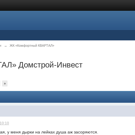
и
→
ЖК «Комфортный КВАРТАЛ»
АЛ» Домстрой-Инвест
»
 10:10
ая, у меня дырки на лейках душа аж засоряются.