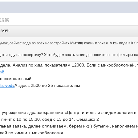
 13:50
08:35:
мах, сейчас вода во всех новостройках Мытищ очень плохая. А как вода в КК 
дать воду на экспертизу? Хоть будем знать какие дополнительные фильтры на
ела. Анализ по хим. показателям 12000. Если с микробиологией, т
ai/
-то самопальный
lis-vodi/
А здесь 2500 по 25 показателям
учреждение здравоохранения «Центр гигиены и эпидемиологии в 
пн-чт с 10 по 15.30, обед с 13 до 14. Семашко 2
ная заявка, далее оплачиваем, берем их(!) бутылки, наполняем и 
елей по химии + микробиология