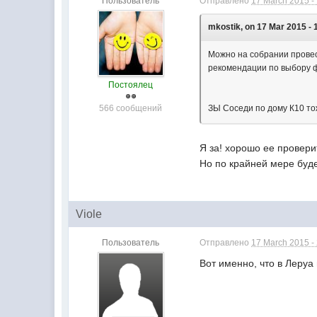
Пользователь
Отправлено
17 March 2015 -
mkostik, on 17 Mar 2015 - 
Можно на собрании провест
рекомендации по выбору ф
Постоялец
566 сообщений
ЗЫ Соседи по дому К10 то
Я за! хорошо ее провери
Но по крайней мере буде
Viole
Пользователь
Отправлено
17 March 2015 -
Вот именно, что в Леруа 