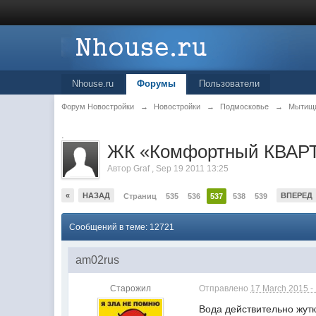
Nhouse.ru
Форумы
Пользователи
Форум Новостройки
→
Новостройки
→
Подмосковье
→
Мытищ
.
ЖК «Комфортный КВАРТ
Автор
Graf
,
Sep 19 2011 13:25
«
НАЗАД
ВПЕРЕД
Страниц
535
536
537
538
539
Сообщений в теме: 12721
am02rus
Старожил
Отправлено
17 March 2015 -
Вода действительно жутк