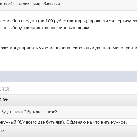
зателей по химии + микробиология
сти сбор средств (по 100 руб. с квартиры), провести экспертизу, з
 по выбору фильтров через почтовые ящики.
тоже могут принять участие в финансировании данного мероприя
 16:18
2:09:
г будет стоить? бутылка+ насос?
ненужный (б/у всего две бутылки). Обменяю на что нить нужное.
16: