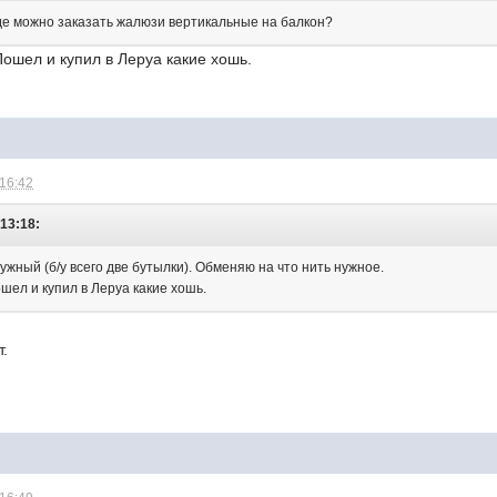
де можно заказать жалюзи вертикальные на балкон?
Пошел и купил в Леруа какие хошь.
 16:42
 13:18:
нужный (б/у всего две бутылки). Обменяю на что нить нужное.
шел и купил в Леруа какие хошь.
т.