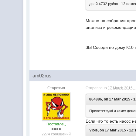
дней.4732 рубля - 13 пока
Можно на собрании прове
анализа и рекомендации
ЗЫ Соседи по дому К10 
am02rus
Старожил
Отправлено
17 March 2015 -
864886, on 17 Mar 2015 - 1
Приветствую! и каких дене
Если что то есть насос 
Постоялец
Viole, on 17 Mar 2015 - 12:
2274 сообщений