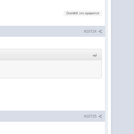
DomiKK это нравится
#10724
#10725