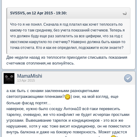
SVSSVS, on 12 Apr 2015 - 19:30:
Что-то я не понял. Сначала я год платил как хочет теплосеть по
какому-то там среднему, без учета показаний счетчиков. Теперь я
что должен буду еще раз заплатить за все цифирки, что за год с
хвостиком накрутило по счетчику? Наверно должна быть какая-то
точка отсчета. Кто и как ее определил, подскажите если знаете?
Две недели назад из теплосети приходили списывать показания
счетчиков отопления,не волнуйтесь.
MamaMishi
13 Apr 2015
а как быть с окнами заклеенными разноцветными
светоотражающими пленками?
) они, на мой взгляд, еще
больше фасад портят...
наверное, нужно было соседу Антона10 всё-таки перевесить
тарелку, очевидно, же что конфликт не будет исчерпан простыми
угрозами. Вывешивание тарелок и кондиционеров - это все же
нарушение, хотя у нас тоже висит кондиционер, он не поместился
внутрь балкона и даже на боковую поверхность. Может удастся