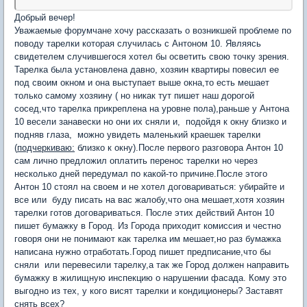
Добрый вечер!
Уважаемые форумчане хочу рассказать о возникшей проблеме по
поводу тарелки которая случилась с Антоном 10. Являясь
свидетелем случившегося хотел бы осветить свою точку зрения.
Тарелка была установлена давно, хозяин квартиры повесил ее
под своим окном и она выступает выше окна,то есть мешает
только самому хозяину ( но никак тут пишет наш дорогой
сосед,что тарелка прикреплена на уровне пола),раньше у Антона
10 весели занавески но они их сняли и, подойдя к окну близко и
подняв глаза, можно увидеть маленький краешек тарелки
(
подчеркиваю:
близко к окну).После первого разговора Антон 10
сам лично предложил оплатить перенос тарелки но через
несколько дней передумал по какой-то причине.После этого
Антон 10 стоял на своем и не хотел договариваться: убирайте и
все или буду писать на вас жалобу,что она мешает,хотя хозяин
тарелки готов договариваться. После этих действий Антон 10
пишет бумажку в Город. Из Города приходит комиссия и честно
говоря они не понимают как тарелка им мешает,но раз бумажка
написана нужно отработать.Город пишет предписание,что бы
сняли или перевесили тарелку,а так же Город должен направить
бумажку в жилищную инспекцию о нарушении фасада. Кому это
выгодно из тех, у кого висят тарелки и кондиционеры? Заставят
снять всех?