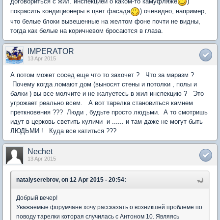
договориться с жил. инспекцией о каком-то камуфляже
)
покрасить кондиционеры в цвет фасада
) очевидно, например,
что белые блоки вывешенные на желтом фоне почти не видны,
тогда как белые на коричневом бросаются в глаза.
IMPERATOR
13 Apr 2015
А потом может сосед еще что то захочет ? Что за маразм ?
Почему когда ломают дом (выносят стены и потолки , полы и
балки ) вы все молчите и не жалуетесь в жил инспекцию ? Это
угрожает реально всем. А вот тарелка становиться камнем
преткновения ??? Люди , будьте просто людьми. А то смотришь
идут в церковь светить куличи и ...... и там даже не могут быть
ЛЮДЬМИ ! Куда все катиться ???
Nechet
13 Apr 2015
natalyserebrov, on 12 Apr 2015 - 20:54:
Добрый вечер!
Уважаемые форумчане хочу рассказать о возникшей проблеме по
поводу тарелки которая случилась с Антоном 10. Являясь