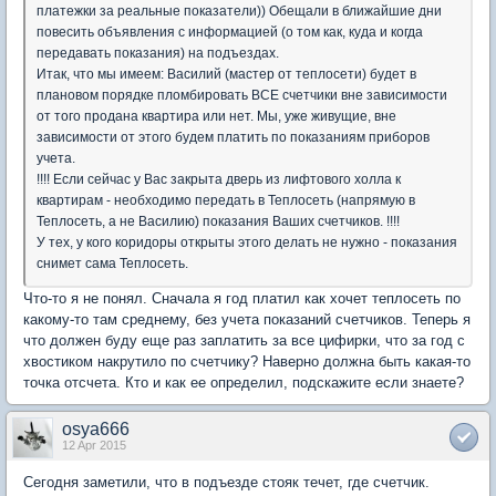
платежки за реальные показатели)) Обещали в ближайшие дни
повесить объявления с информацией (о том как, куда и когда
передавать показания) на подъездах.
Итак, что мы имеем: Василий (мастер от теплосети) будет в
плановом порядке пломбировать ВСЕ счетчики вне зависимости
от того продана квартира или нет. Мы, уже живущие, вне
зависимости от этого будем платить по показаниям приборов
учета.
!!!! Если сейчас у Вас закрыта дверь из лифтового холла к
квартирам - необходимо передать в Теплосеть (напрямую в
Теплосеть, а не Василию) показания Ваших счетчиков. !!!!
У тех, у кого коридоры открыты этого делать не нужно - показания
снимет сама Теплосеть.
Что-то я не понял. Сначала я год платил как хочет теплосеть по
какому-то там среднему, без учета показаний счетчиков. Теперь я
что должен буду еще раз заплатить за все цифирки, что за год с
хвостиком накрутило по счетчику? Наверно должна быть какая-то
точка отсчета. Кто и как ее определил, подскажите если знаете?
osya666
12 Apr 2015
Сегодня заметили, что в подъезде стояк течет, где счетчик.