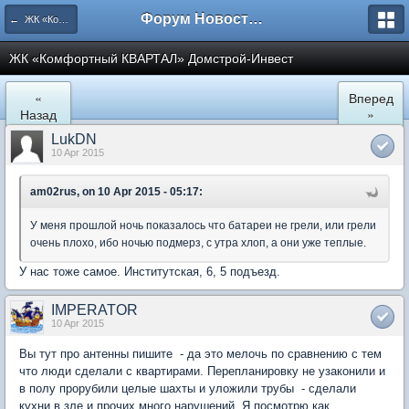
Форум Новостройки
← ЖК «Комфортный КВАРТАЛ»
ЖК «Комфортный КВАРТАЛ» Домстрой-Инвест
«
Вперед
Назад
»
LukDN
10 Apr 2015
am02rus, on 10 Apr 2015 - 05:17:
У меня прошлой ночь показалось что батареи не грели, или грели
очень плохо, ибо ночью подмерз, с утра хлоп, а они уже теплые.
У нас тоже самое. Институтская, 6, 5 подъезд.
IMPERATOR
10 Apr 2015
Вы тут про антенны пишите - да это мелочь по сравнению с тем
что люди сделали с квартирами. Перепланировку не узаконили и
в полу прорубили целые шахты и уложили трубы - сделали
кухни в зле и прочих много нарушений. Я посмотрю как