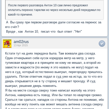
После первого разговора Антон 10 сам лично предложил
оплатить перенос тарелки но через несколько дней передумал по
какой-то причине.
А Вы сразу при первом разговоре дали согласие на перенос за
его счёт?
Вроде , как Антон 10, писал что был ответ :"Нет"
am02rus
13 Apr 2015
Кстати тут на днях передача была. Там воевали два соседа.
Один отчекрыжил себе кусок коридора метр на метр, у него
тупиковая квартира и в принципе ни кому не мешал, а второй из
зависти и жадности (по иному я это назвать не могу) подал на
него в суд, который естественно выиграл, перегородку пришлось
удалить. Потом ответчик подал в суд уже на истца, за то что его
дверь открывается не в ту сторону и мешает проходу. И суд
выиграл, решение дверь поменять.
Я бы на месте соседа сверху тоже написал жалобу на этого
Антона, наверняка есть повод. Или бы топал по квартире громко.
Сраться так сраться, нападок со стороны Антона не понимаю, ибо
вообще не могу понять как может мешать антенна соседа сверху.
А в каком подъезде и на каком этаже живет Антон, хочется