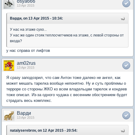
osya666
13 Apr 2015
Варди, on 13 Apr 2015 - 10:34:
У нас на этаже сухо...
У нас же один стояк теплосчетчиков на этаже, с левой стороны от
входа?
у нас справа от лифтов
am02rus
13 Apr 2015
Я сразу заподозрил, что сам Антон тоже далеко не ангел, как
может мешать тарелка вообще непонятно. Ну и суть проблемы о
терроре со стороны ЖКО ко всем владельцам тарелок и кондеев
тоже описал. Из-за одного чудака с весенним обострением будет
страдать весь комплекс.
Варди
13 Apr 2015
natalyserebrov, on 12 Apr 2015 - 20:54: