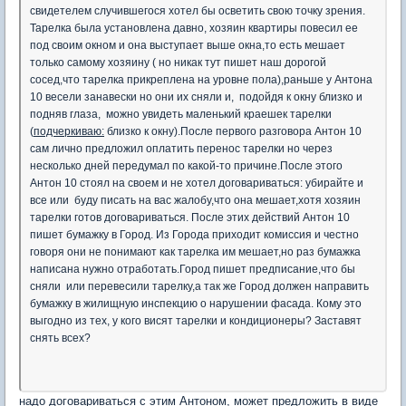
свидетелем случившегося хотел бы осветить свою точку зрения.
Тарелка была установлена давно, хозяин квартиры повесил ее
под своим окном и она выступает выше окна,то есть мешает
только самому хозяину ( но никак тут пишет наш дорогой
сосед,что тарелка прикреплена на уровне пола),раньше у Антона
10 весели занавески но они их сняли и, подойдя к окну близко и
подняв глаза, можно увидеть маленький краешек тарелки
(
подчеркиваю:
близко к окну).После первого разговора Антон 10
сам лично предложил оплатить перенос тарелки но через
несколько дней передумал по какой-то причине.После этого
Антон 10 стоял на своем и не хотел договариваться: убирайте и
все или буду писать на вас жалобу,что она мешает,хотя хозяин
тарелки готов договариваться. После этих действий Антон 10
пишет бумажку в Город. Из Города приходит комиссия и честно
говоря они не понимают как тарелка им мешает,но раз бумажка
написана нужно отработать.Город пишет предписание,что бы
сняли или перевесили тарелку,а так же Город должен направить
бумажку в жилищную инспекцию о нарушении фасада. Кому это
выгодно из тех, у кого висят тарелки и кондиционеры? Заставят
снять всех?
надо договариваться с этим Антоном, может предложить в виде