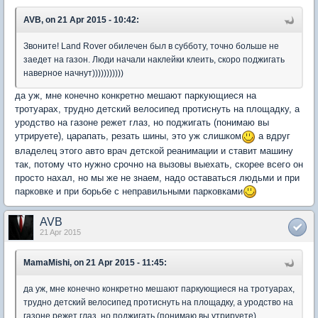
AVB, on 21 Apr 2015 - 10:42:
Звоните! Land Rover обилечен был в субботу, точно больше не
заедет на газон. Люди начали наклейки клеить, скоро поджигать
наверное начнут)))))))))))
да уж, мне конечно конкретно мешают паркующиеся на
тротуарах, трудно детский велосипед протиснуть на площадку, а
уродство на газоне режет глаз, но поджигать (понимаю вы
утрируете), царапать, резать шины, это уж слишком
а вдруг
владелец этого авто врач детской реанимации и ставит машину
так, потому что нужно срочно на вызовы выехать, скорее всего он
просто нахал, но мы же не знаем, надо оставаться людьми и при
парковке и при борьбе с неправильными парковками
AVB
21 Apr 2015
MamaMishi, on 21 Apr 2015 - 11:45:
да уж, мне конечно конкретно мешают паркующиеся на тротуарах,
трудно детский велосипед протиснуть на площадку, а уродство на
газоне режет глаз, но поджигать (понимаю вы утрируете),