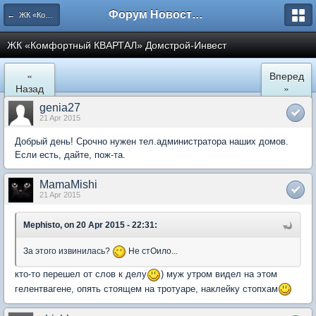
Форум Новостройки
← ЖК «Комфортный КВАРТАЛ»
ЖК «Комфортный КВАРТАЛ» Домстрой-Инвест
«
Вперед
Назад
»
genia27
21 Apr 2015
Добрый день! Срочно нужен тел.администратора наших домов.
Если есть, дайте, пож-та.
MamaMishi
21 Apr 2015
Mephisto, on 20 Apr 2015 - 22:31:
За этого извинилась?
Не стОило...
кто-то перешел от слов к делу
) муж утром видел на этом
гелентвагене, опять стоящем на тротуаре, наклейку стопхам