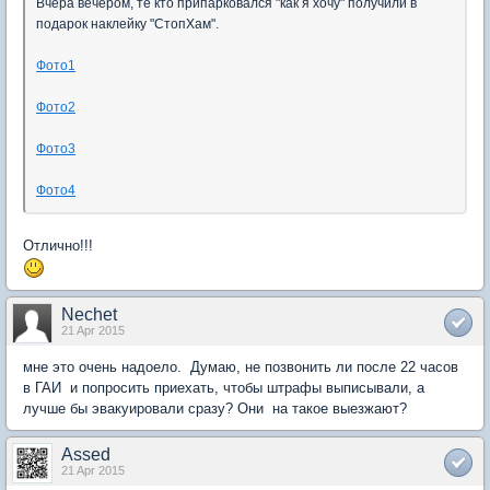
Вчера вечером, те кто припарковался "как я хочу" получили в
подарок наклейку "СтопХам".
Фото1
Фото2
Фото3
Фото4
Отлично!!!
Nechet
21 Apr 2015
мне это очень надоело. Думаю, не позвонить ли после 22 часов
в ГАИ и попросить приехать, чтобы штрафы выписывали, а
лучше бы эвакуировали сразу? Они на такое выезжают?
Assed
21 Apr 2015