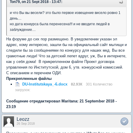
Ton79, on 21 Sept 2018 - 13:47:
и что Вы вы весели? это было первое извещение висело ровно 1
день....
но дата конкурса была перенесена!!! и не вводите людей в
заблуждение....
На форуме до сих пор размещено. В уведомлении указан эл
адрес, кому интересно, зашли бы на официальный сайт мытищи и
следили бы за сообщениями по конкурсу для наших мкд. Вы все
грамотные люди! Что за детский лепет вдруг, уж, Вы в интернете,
как у себя дома! В прикрепленном файле Проект договора
управления по Институтской, дом 6, утв. конкурсной комиссией.
С описанием и перечнем ОДИ.
Прикрепленные файлы
DU-Institutskaya_-6.docx
82.93К
301 Количество
загрузок:
Сообщение отредактировал Maritana: 21 September 2018 -
23:19
Leozz
26 Sep 2018