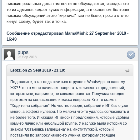
никакие реальные дела там почти не обсуждаются, изредка кто-
то из админов кидает кусок информации, а в основном болтовня.
никаких обсуждений этого "кирпича" там не было, просто кто-то
кинул схему, будет так и точка.
Сообщение отредактировал MamaMishi: 27 September 2018 -
16:49
pups
26 Sep 2018
Leozz, on 25 Sept 2018 - 21:19:
Подскажите, а как подключиться к группе в WhatsApp по нашему
ЖК? Что-то меня начинает напрягать количество предложений,
которые мне, например, не совсем нравятся. Получила сегодня
протокол на согласование и масса вопросов. Кто-то скажет:
"Ходите на собрания". Но честно говоря, собраний и ИГ было уже
много, а эффект нулевой. По мелочи что-то удалось согласовать и
не более того. И каждая ИГ вносит предложения, которые удобны
кому-то лично или небольшой группе. У нас уже была история со
знаком "Остановка запрещена" на Институтской, который
поставили по запросу какого-то умника, которому стоящие