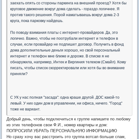
заехать опять со стороны паркинга на внешний проезд? Хотя бы
круговое движение вокруг дома сделать - гораздо логичнее. Я
против такого решения. Порой наматываешь вокруг дома 2-3
круга, пока парковку найдешь.
По поводу взимания платы с интернет-провайдеров. Да, это
логично. Важно, чтобы не поотрубали интернет и телефон в
случае, если провайдер не подпишет договор. Получить в фонд
дома дополнительные деньги хорошо, но свой персональный
интернет и телефон мне ближе и дороже. В списке я не
обнаружила, например, Интек и Виргиния телеком (Смайл). Кому
писать, чтобы список скорректировали или хотя бы во внимание
приняли?
С УК у нас полная "засада": одна краше другой. ДОС какой-то
левый. У них один дом в управлении, ни офиса, ничего. "Город"
тоже не вариант.
Добрый день, чтобы подключиться к группе напишите по любому
из этих телефонов свои Ф.И., номер квартиры и дом:
ПОПРОСИЛИ УБРАТЬ ПЕРСОНАЛЬНУЮ ИНФОРМАЦИЮ
Но сразу хочу вас расстроить это группа вотсап больше спам,