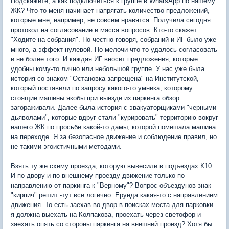
Подскажите, а как подключиться к группе в WhatsApp по нашему
ЖК? Что-то меня начинает напрягать количество предложений,
которые мне, например, не совсем нравятся. Получила сегодня
протокол на согласование и масса вопросов. Кто-то скажет:
"Ходите на собрания". Но честно говоря, собраний и ИГ было уже
много, а эффект нулевой. По мелочи что-то удалось согласовать
и не более того. И каждая ИГ вносит предложения, которые
удобны кому-то лично или небольшой группе. У нас уже была
история со знаком "Остановка запрещена" на Институтской,
который поставили по запросу какого-то умника, которому
стоящие машины якобы при выезде из паркинга обзор
загораживали. Далее была история с эвакуаторщиками "черными
дьяволами", которые вдруг стали "курировать" территорию вокруг
нашего ЖК по просьбе какой-то дамы, которой помешала машина
на переходе. Я за безопасное движение и соблюдение правил, но
не такими эгоистичными методами.
Взять ту же схему проезда, которую вывесили в подъездах К10.
И по двору и по внешнему проезду движение только по
направлению от паркинга к "Верному"? Вопрос объездунов знак
"кирпич" решит -тут все логично. Ерунда какая-то с направлением
движения. То есть заехав во двор в поисках места для парковки
я должна выехать на Колпакова, проехать через светофор и
заехать опять со стороны паркинга на внешний проезд? Хотя бы