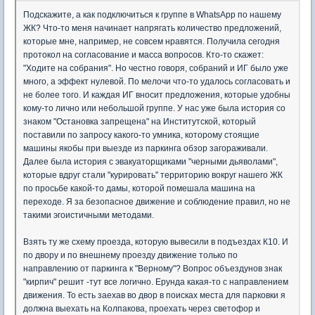
Подскажите, а как подключиться к группе в WhatsApp по нашему
ЖК? Что-то меня начинает напрягать количество предложений,
которые мне, например, не совсем нравятся. Получила сегодня
протокол на согласование и масса вопросов. Кто-то скажет:
"Ходите на собрания". Но честно говоря, собраний и ИГ было уже
много, а эффект нулевой. По мелочи что-то удалось согласовать и
не более того. И каждая ИГ вносит предложения, которые удобны
кому-то лично или небольшой группе. У нас уже была история со
знаком "Остановка запрещена" на Институтской, который
поставили по запросу какого-то умника, которому стоящие
машины якобы при выезде из паркинга обзор загораживали.
Далее была история с эвакуаторщиками "черными дьяволами",
которые вдруг стали "курировать" территорию вокруг нашего ЖК
по просьбе какой-то дамы, которой помешала машина на
переходе. Я за безопасное движение и соблюдение правил, но не
такими эгоистичными методами.
Взять ту же схему проезда, которую вывесили в подъездах К10. И
по двору и по внешнему проезду движение только по
направлению от паркинга к "Верному"? Вопрос объездунов знак
"кирпич" решит -тут все логично. Ерунда какая-то с направлением
движения. То есть заехав во двор в поисках места для парковки я
должна выехать на Колпакова, проехать через светофор и