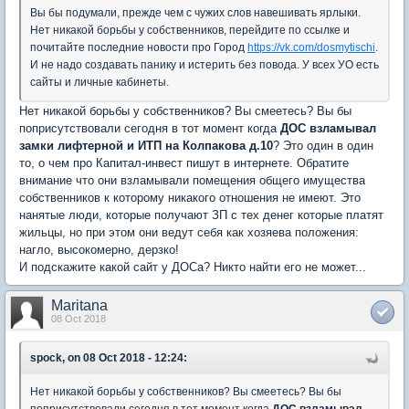
Вы бы подумали, прежде чем с чужих слов навешивать ярлыки.
Нет никакой борьбы у собственников, перейдите по ссылке и
почитайте последние новости про Город
https://vk.com/dosmytischi
.
И не надо создавать панику и истерить без повода. У всех УО есть
сайты и личные кабинеты.
Нет никакой борьбы у собственников? Вы смеетесь? Вы бы
поприсутствовали сегодня в тот момент когда
ДОС взламывал
замки лифтерной и ИТП на Колпакова д.10
? Это один в один
то, о чем про Капитал-инвест пишут в интернете. Обратите
внимание что они взламывали помещения общего имущества
собственников к которому никакого отношения не имеют. Это
нанятые люди, которые получают ЗП с тех денег которые платят
жильцы, но при этом они ведут себя как хозяева положения:
нагло, высокомерно, дерзко!
И подскажите какой сайт у ДОСа? Никто найти его не может...
Maritana
08 Oct 2018
spock, on 08 Oct 2018 - 12:24:
Нет никакой борьбы у собственников? Вы смеетесь? Вы бы