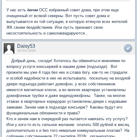
У нас есть
богом
ОСС избранный совет дома, при этом еще
очищенный от всякой скверны. Вот пусть совет дома и
выпутывается из той ситуации, в которую втянули всех жителей
ЖК своим бездействием. Или пусть признают свою
несостоятельность и самоликвидируются...
Daisy53
10 Oct 2018
Добрый день, соседи! Хотелось бы обменяться мнениями по
вопросу услуги консьержей в нашем доме (подъезде). Вот
прожили мы уже 4 года без них и,слава богу, как-то не страдали
и особой надобности в них не испытывали, поскольку на входной
двери подъезда работает домофон, у всех собственников
имеются магнитные ключи, а во многих квартирах установлены
домофонные трубки и даже видеодомофоны. Также, на многих
этажах в квартирных коридорах установлены двери с кодовыми
замками. Зачем нам в подъезде консьерж? Каковы будут его
функциональные обязанности и права?
Кто и зачем нам в очередной раз пытается навязать эту услугу?
Или у кого-то есть сильное желание платить 500 рублей в месяц
дополнительно к и без того немалым коммунальным платам? На
собрании собственников 22 сентября 2018г. организаторы