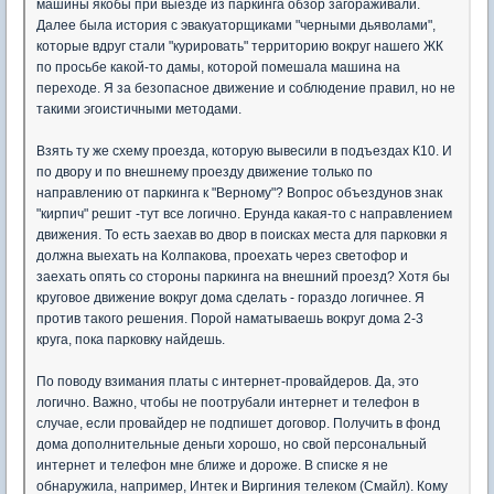
машины якобы при выезде из паркинга обзор загораживали.
Далее была история с эвакуаторщиками "черными дьяволами",
которые вдруг стали "курировать" территорию вокруг нашего ЖК
по просьбе какой-то дамы, которой помешала машина на
переходе. Я за безопасное движение и соблюдение правил, но не
такими эгоистичными методами.
Взять ту же схему проезда, которую вывесили в подъездах К10. И
по двору и по внешнему проезду движение только по
направлению от паркинга к "Верному"? Вопрос объездунов знак
"кирпич" решит -тут все логично. Ерунда какая-то с направлением
движения. То есть заехав во двор в поисках места для парковки я
должна выехать на Колпакова, проехать через светофор и
заехать опять со стороны паркинга на внешний проезд? Хотя бы
круговое движение вокруг дома сделать - гораздо логичнее. Я
против такого решения. Порой наматываешь вокруг дома 2-3
круга, пока парковку найдешь.
По поводу взимания платы с интернет-провайдеров. Да, это
логично. Важно, чтобы не поотрубали интернет и телефон в
случае, если провайдер не подпишет договор. Получить в фонд
дома дополнительные деньги хорошо, но свой персональный
интернет и телефон мне ближе и дороже. В списке я не
обнаружила, например, Интек и Виргиния телеком (Смайл). Кому