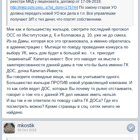
реестре МКД у лицензиата, договор от 17-09-2018.
http://mkd.gzhi.ovio...p?id_dom=175744
По закону старая УО
должна передать новой УО все дела и т.п. Все управляшки
получают З/П с тех денег, что платят собственники.
Мне как и большинству жильцов, смотрите последний протокол
ОСС по Институтская д. 6 и Колпакова д. 10, уже не до смеха.
Из-за Дамы, которая все это организовала, а именно обратилась
в администрацию г. Мытищи по поводу проведения конкурса по
выбору УК, весь дом будет в большой жо.. т.к. приходит
"знаменитый" Капитал-инвест. Все это наводит на мысли о
заинтересованности данной дамы в том что-бы была именно ГК
ДОС, дочка Капитал-Инвеста.
Вы говорите очевидные вещи, но вы не учитываете одного.
Большинство жильцов ПРОТИВ новой управляющей компании. И
то как себя ведет ДОС, которых Вы почему то рьяно отстаиваете,
говорит о том что с данной УК дел никаких иметь нельзя.
И вы так и не ответили по поводу сайта ГК ДОСа? Где его
посмотреть можно? Кроме страницы в соц. сетях ничего не
найдено.
mkostik
09 Oct 2018