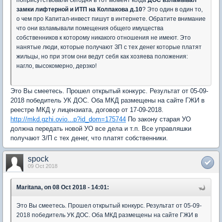
поприсутствовали сегодня в тот момент когда
ДОС взламывал
замки лифтерной и ИТП на Колпакова д.10
? Это один в один то,
о чем про Капитал-инвест пишут в интернете. Обратите внимание
что они взламывали помещения общего имущества
собственников к которому никакого отношения не имеют. Это
нанятые люди, которые получают ЗП с тех денег которые платят
жильцы, но при этом они ведут себя как хозяева положения:
нагло, высокомерно, дерзко!
Это Вы смеетесь. Прошел открытый конкурс. Результат от 05-09-
2018 победитель УК ДОС. Оба МКД размещены на сайте ГЖИ в
реестре МКД у лицензиата, договор от 17-09-2018.
http://mkd.gzhi.ovio...p?id_dom=175744
По закону старая УО
должна передать новой УО все дела и т.п. Все управляшки
получают З/П с тех денег, что платят собственники.
spock
09 Oct 2018
Maritana, on 08 Oct 2018 - 14:01:
Это Вы смеетесь. Прошел открытый конкурс. Результат от 05-09-
2018 победитель УК ДОС. Оба МКД размещены на сайте ГЖИ в