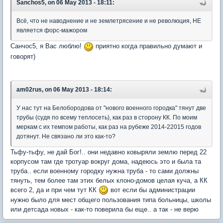
Sanchos5, on 06 May 2013 - 18:11:
Всё, что не наводнение и не землетрясение и не революция, НЕ
является форс-мажором
Санчос5, я Вас люблю!
приятно когда правильно думают и
говорят)
am02rus, on 06 May 2013 - 18:14:
У нас тут на Белобородова от "нового военного городка" тянут две
трубы (судя по всему теплосеть), как раз в сторону КК. По моим
меркам с их темпом работы, как раз на рубеже 2014-22015 годов
дотянут. Не связано ли это как-то?
Тьфу-тьфу, не дай Бог!.. они недавно ковыряли землю перед 22
корпусом там где тротуар вокруг дома, надеюсь это и была та
труба.. если военному городку нужна труба - то сами должны
тянуть, тем более там этих белых клоно-домов целая куча, а КК
всего 2, да и при чем тут КК
вот если бы администрации
нужно было для мест общего пользования типа больницы, школы
или детсада новых - как-то поверила бы еще.. а так - не верю