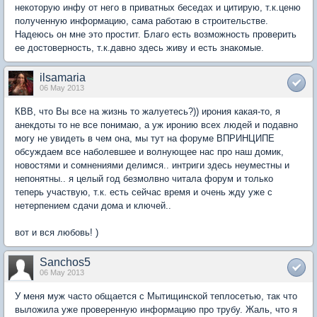
некоторую инфу от него в приватных беседах и цитирую, т.к.ценю
полученную информацию, сама работаю в строительстве.
Надеюсь он мне это простит. Благо есть возможность проверить
ее достоверность, т.к.давно здесь живу и есть знакомые.
ilsamaria
06 May 2013
КВВ, что Вы все на жизнь то жалуетесь?)) ирония какая-то, я
анекдоты то не все понимаю, а уж иронию всех людей и подавно
могу не увидеть в чем она, мы тут на форуме ВПРИНЦИПЕ
обсуждаем все наболевшее и волнующее нас про наш домик,
новостями и сомнениями делимся.. интриги здесь неуместны и
непонятны.. я целый год безмолвно читала форум и только
теперь участвую, т.к. есть сейчас время и очень жду уже с
нетерпением сдачи дома и ключей..
вот и вся любовь! )
Sanchos5
06 May 2013
У меня муж часто общается с Мытищинской теплосетью, так что
выложила уже проверенную информацию про трубу. Жаль, что я