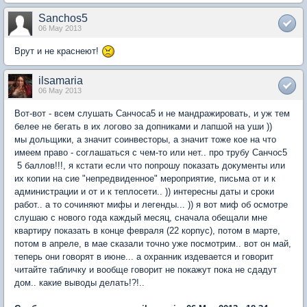
Sanchos5
06 May 2013
Врут и не краснеют!
ilsamaria
06 May 2013
Вот-вот - всем слушать Санчоса5 и не мандражировать, и уж тем
белее не бегать в их логово за допниками и лапшой на уши ))
мы дольщики, а значит соинвесторы, а значит тоже кое на что
имеем право - соглашаться с чем-то или нет.. про трубу Санчос5
5 баллов!!!, я кстати если что попрошу показать документы или
их копии на сие "непредвиденное" мероприятие, письма от и к
администрации и от и к теплосети.. )) интересны даты и сроки
работ.. а то сочиняют мифы и легенды... )) я вот миф об осмотре
слушаю с нового года каждый месяц, сначала обещали мне
квартиру показать в конце февраля (22 корпус), потом в марте,
потом в апреле, в мае сказали точно уже посмотрим.. вот он май,
теперь они говорят в июне... а охранник издевается и говорит
читайте табличку и вообще говорит не покажут пока не сдадут
дом.. какие выводы делать!?!..