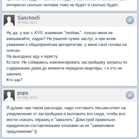
интересно сколько человек тоже не будет и сколько будет..
Sanchos5
06 May 2013
Ну да, у вас с KVV, взаимная "любовь", только меня не
вмешивайте, ладно? Не умаляя чужих заслуг, и при всем
уважении к общепринятым авторитетам, у меня своя голова на
плечах.
На выходных иду к юристу.
Кстати. Не собираюсь компенсировать застройщику затраты по
содержанию дома до момента передачи квартиры, т.к.это не
законно.
Кто как?
pups
06 May 2013
Я думаю при таком раскладе, надо составить письмо-ответ на
уведомление от застройщика и выложить его сюда, чтобы все
могли скачать образец и "завалить" Домстрой правильно
юридически составленными отказами на их "заманчивое
предложение"-))