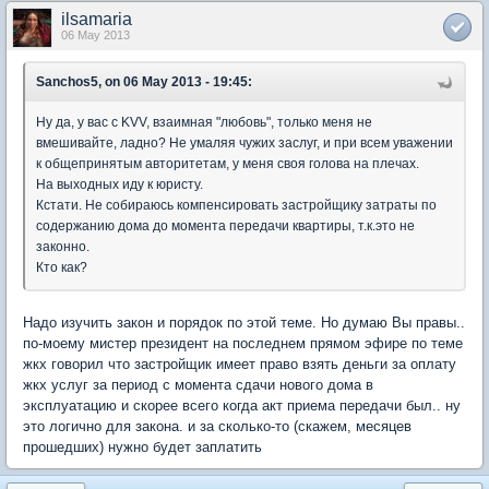
ilsamaria
06 May 2013
Sanchos5, on 06 May 2013 - 19:45:
Ну да, у вас с KVV, взаимная "любовь", только меня не
вмешивайте, ладно? Не умаляя чужих заслуг, и при всем уважении
к общепринятым авторитетам, у меня своя голова на плечах.
На выходных иду к юристу.
Кстати. Не собираюсь компенсировать застройщику затраты по
содержанию дома до момента передачи квартиры, т.к.это не
законно.
Кто как?
Надо изучить закон и порядок по этой теме. Но думаю Вы правы..
по-моему мистер президент на последнем прямом эфире по теме
жкх говорил что застройщик имеет право взять деньги за оплату
жкх услуг за период с момента сдачи нового дома в
эксплуатацию и скорее всего когда акт приема передачи был.. ну
это логично для закона. и за сколько-то (скажем, месяцев
прошедших) нужно будет заплатить