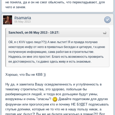
не поняла, да и он не смог обьяснить, что перекладывают, для
чего и зачем.
ilsamaria
06 May 2013
Sanchos5, on 06 May 2013 - 19:27:
Ой, я с KVV одно лицо??)) А мне льстит! Я и правда получаю
некоторую инфу от него в приватных беседах и цитирую, т.к.ценю
полученную информацию, сама работаю в строительстве.
Надеюсь он мне это простит. Благо есть возможность проверить
ее достоверность, т.к.давно здесь живу и есть знакомые.
Хорошо, что Вы не КВВ ))
Ну да, я заметила Вашу осведомленность и углубленность в
тематику строительства, это здорово, побольше бы
разбирающихся людей, и тогда все дольщики будут умны,
вооружены и очень "опасны"!
Давайте подитожим для других
форумчан или проголосуем кто и почему НЕ БУДЕТ подписывать
глупые допники, которые не то что не в нашу пользу никак, а
против нас будут?! Вы же не будете насколько я помню?!!! Вот