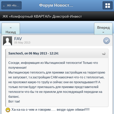
Форум Новостройки
← ЖК «Комфортный КВАРТАЛ»
ЖК «Комфортный КВАРТАЛ» Домстрой-Инвест
«
Вперед
Назад
»
FAV
06 May 2013
Sanchos5, on 06 May 2013 - 12:24:
Соседи, информация из Мытищинской теплосети! Только что
полученная!
Мытищинскую теплосеть для приемки застройщик на территорию
не запускает, т.к.застройщик САМ накосячил что-то с теплосетью,
не проложил какую-то трубу и сейчас они ее прокладывают!!! А
только потом будут приглашать для приемки представителей
теплосети что-бы те ее приняли для последующей передачи на
баланс.
Вот так!
Ха-ха-ха о чем и говорим..... везде один обман!!!!!