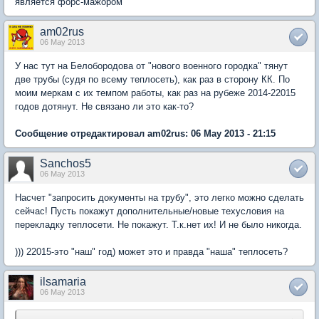
является форс-мажором
am02rus
06 May 2013
У нас тут на Белобородова от "нового военного городка" тянут
две трубы (судя по всему теплосеть), как раз в сторону КК. По
моим меркам с их темпом работы, как раз на рубеже 2014-22015
годов дотянут. Не связано ли это как-то?
Сообщение отредактировал am02rus: 06 May 2013 - 21:15
Sanchos5
06 May 2013
Насчет "запросить документы на трубу", это легко можно сделать
сейчас! Пусть покажут дополнительные/новые техусловия на
перекладку теплосети. Не покажут. Т.к.нет их! И не было никогда.
))) 22015-это "наш" год) может это и правда "наша" теплосеть?
ilsamaria
06 May 2013