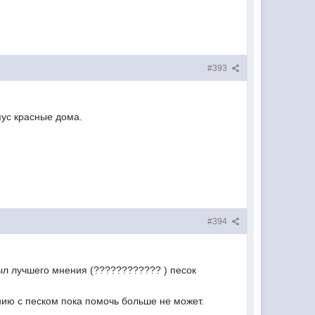
#393
пус красные дома.
#394
был лучшего мнения (???????????? ) песок
ению с песком пока помочь больше не может.