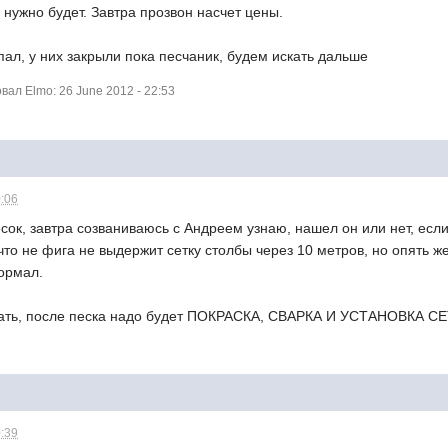
 нужно будет. Завтра прозвон насчет цены.
пал, у них закрыли пока песчаник, будем искать дальше
ал Elmo: 26 June 2012 - 22:53
0:06
есок, завтра созваниваюсь с Андреем узнаю, нашел он или нет, если
то не фига не выдержит сетку столбы через 10 метров, но опять ж
нормал.
гать, после песка надо будет ПОКРАСКА, СВАРКА И УСТАНОВКА С
0:39