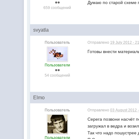
Думаю по старой схеме 
659 сообщений
svyatla
Пользователь
Отправлено
19 July 2012 - 2
Готовы внести материаль
Пользователи
54 сообщений
Elmo
Пользователь
Отправлено
03 August 2012 -
Серега позвони насчёт п
загружал в ведра и возил
Так что надо пошустрее 
Пользователи