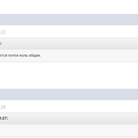
9:27
5:
ется почти ноль общих.
2:29
0:27: