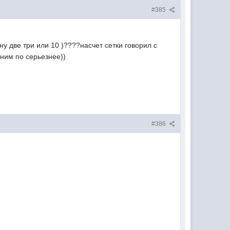
#385
у две три или 10 )????насчет сетки говорил с
 ним по серьезнее))
#386