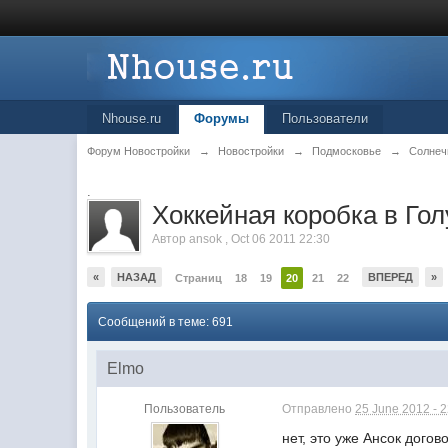
Nhouse.ru
Форумы
Пользователи
Форум Новостройки
→
Новостройки
→
Подмосковье
→
Солнеч
.
Хоккейная коробка в Го
Автор
ansok
,
Oct 06 2011 22:30
«
НАЗАД
ВПЕРЕД
»
Страниц
18
19
20
21
22
Сообщений в теме: 691
Elmo
Пользователь
Отправлено
25 June 2012 - 
нет, это уже Ансок догов