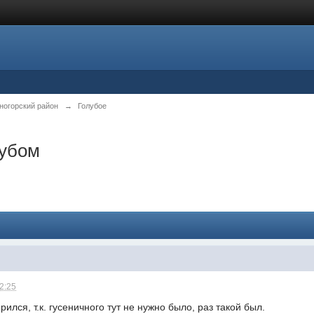
ногорский район
→
Голубое
лубом
22:25
орился, т.к. гусеничного тут не нужно было, раз такой был.