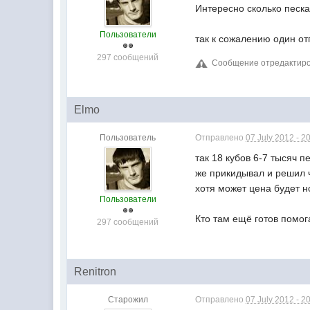
Интересно сколько песка
Пользователи
так к сожалению один от
297 сообщений
Сообщение отредактиров
Elmo
Пользователь
Отправлено
07 July 2012 - 2
так 18 кубов 6-7 тысяч п
же прикидывал и решил ч
хотя может цена будет 
Пользователи
Кто там ещё готов помо
297 сообщений
Renitron
Старожил
Отправлено
07 July 2012 - 2