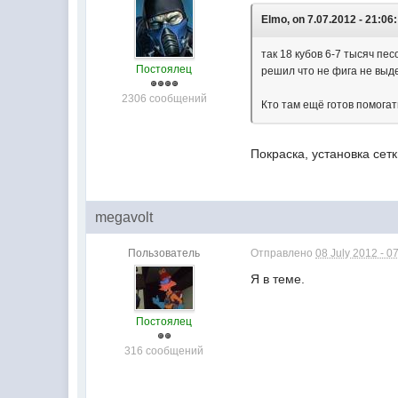
Elmo, on 7.07.2012 - 21:06:
так 18 кубов 6-7 тысяч пе
Постоялец
решил что не фига не выде
2306 сообщений
Кто там ещё готов помог
Покраска, установка сетк
megavolt
Пользователь
Отправлено
08 July 2012 - 0
Я в теме.
Постоялец
316 сообщений