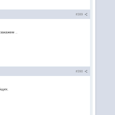
#389
закажем ..
#390
бщих.