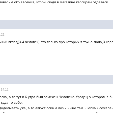
повесим объявления, чтобы люди в магазине кассирам отдавали.
1:21
ный вклад(3-4 человек),это только про которых я точно знаю,3 кор
 14:12
еска, а то тут в 6 утра был замечен Человеко-Уродец о котором я 
 куда то себе.
доделывать уже, а то август блин а воз и ныне там. Любка к сожал