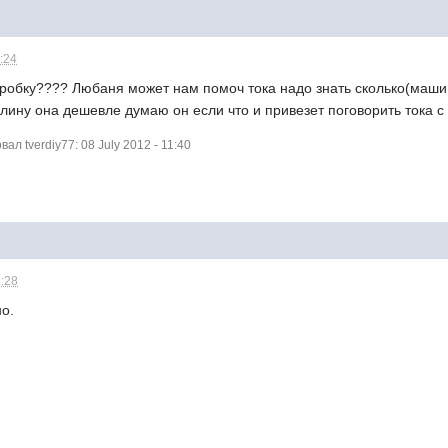
1:24
оробку???? Любаня может нам помоч тока надо знать сколько(машин
 клину она дешевле думаю он если что и привезет поговорить тока с
л tverdiy77: 08 July 2012 - 11:40
1:28
но.