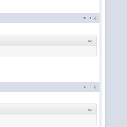
#391
#392