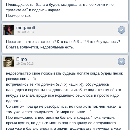
Площадка есть, была и будет, мы делали, мы её хотим и не
трогайте её" и подпись народа.
Примерно так.
megavolt
18 Oct 2013
Простите, а что за встреча? Кто на ней был? Что обсуждалось?
Братва волнуется, недовольные есть.
Elmo
19 Oct 2013
недовольство своё показывать будешь лопате когда будем песок
раскидывать : -))
встречались те кто должен был :-) наши :-)). обсуждалось
площадка и варианты как доделать и чтоб не под стоянку её кто
нибудь захапал, вроде всё нормально решилось и просто надо
сделать.
Со светом правда не разобрались, но пока хоть так чем никак, а
там уже и свет придумаем, "с мира по нитке....".
Про возможность поставки на баланс в крации, "пока нельзя,
время нужно, но деньги можно под площадку со следующего
года уже в баланс внести, а значит доделывать и улучшать уже