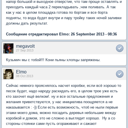
напор большой и выходное отверстие, что там проще оставлять и
приходить каждый часа 2 перекладывать ,чем поливать. А так
как у нас в целом площадка готова по бортам и все борта
подняты, то вода будет внутри и пару тройку таких ночей заливки
должны дать результат.
Сообщение отредактировал Elmo: 26 September 2013 - 08:36
megavolt
27 Sep 2013
Кузьмич мы с тобой!!! Кони пьяны хлопцы запряжены.
Elmo
08 Oct 2013
Сейчас немного прояснялось насчет коробки, если всё хорошо то
песок будет, надо народу раскидать его, в целом трое уже есть
кто захочет ещё велком!. ну и все остальные предложения и
желания приветствуются, у нас инициатива поощряется а не
наказывается : -)) Если есть возможность, чтоб не ныли первые
этажи моего дома, можно посадить деревья небольшие между
коробкой и домом, это не сложно а выглядит хорошо. Ну а со
стороны стоянки сами пусть огораживают и сажают