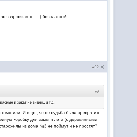
ас сварщик есть.. :-) бесплатный.
#92
асные и закат не видно.. и т.д.
омстили. И еще , че не судьба была превратить
ейную коробку для зимы и лета (с деревянными
 старожилы из дома №3 не поймут и не простят?