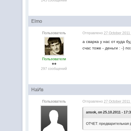
145 сообщений
Elmo
Пользователь
Отправлено
27 October 2011 
а сварка у нас от куда б
счас тоже - деньги : -) п
Пользователи
297 сообщений
НаИв
Пользователь
Отправлено
27 October 2011 
ansok, on 25.10.2011 - 17:3
ОТЧЕТ: предварительная р