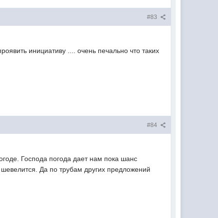
#83
оявить инициативу .... очень печально что таких
#84
огоде. Господа погода дает нам пока шанс
е шевелится. Да по трубам других предложений