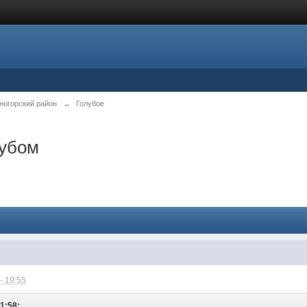
ногорский район
→
Голубое
лубом
- 19:55
11:58: