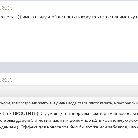
- 20:42
о есть : -)) имею ввиду чтоб не платить кому то или не нанимать у н
- 20:49
:
одим, вот построили желтые и у меня вода стала плохо капать, а построили кр
ТЬ и ПРОСТИТЬ). Я думаю ,что теперь вы некоторым новоселам от
старым домом 3 и новым желтым домом д.5 к.2 в нормальную хокк
ждением). Эффект для новоселов был бы тот же или забоялся, что