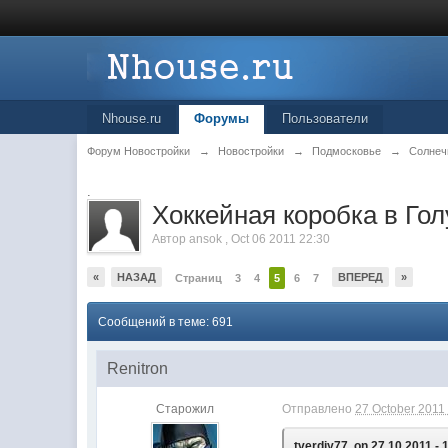
Nhouse.ru
Форумы
Пользователи
Форум Новостройки
→
Новостройки
→
Подмосковье
→
Солнеч
.
Хоккейная коробка в Го
Автор
ansok
,
Oct 06 2011 22:30
«
НАЗАД
ВПЕРЕД
»
Страниц
3
4
5
6
7
Сообщений в теме: 691
Renitron
Старожил
Отправлено
27 October 2011 
tverdiy77, on 27.10.2011 - 