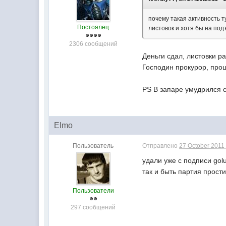
почему такая активность т
Постоялец
листовок и хотя бы на по
2306 сообщений
Деньги сдал, листовки р
Господин прокурор, прошу
PS В запаре умудрился се
Elmo
Пользователь
Отправлено
27 October 2011 
удали уже с подписи golub
так и быть партия простит
Пользователи
297 сообщений