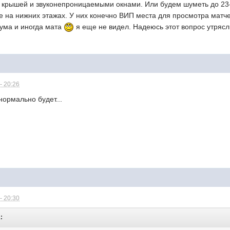
 с крышей и звуконепроницаемыми окнами. Или будем шуметь до 23
е на нижних этажах. У них конечно ВИП места для просмотра матч
шума и иногда мата
я еще не видел. Надеюсь этот вопрос утрясл
- 20:26
нормально будет...
- 20:30
: