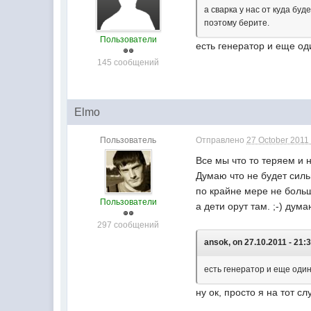
а сварка у нас от куда буд
поэтому берите.
Пользователи
есть генератор и еще о
145 сообщений
Elmo
Пользователь
Отправлено
27 October 2011 
Все мы что то теряем и н
Думаю что не будет силь
по крайне мере не больш
Пользователи
а дети орут там. ;-) дума
297 сообщений
ansok, on 27.10.2011 - 21:3
есть генератор и еще оди
ну ок, просто я на тот сл