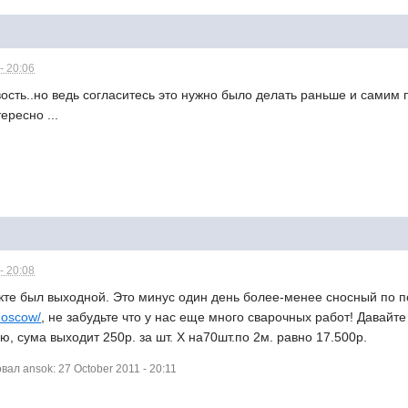
- 20:06
ость..но ведь согласитесь это нужно было делать раньше и самим пр
ересно ...
- 20:08
кте был выходной. Это минус один день более-менее сносный по п
moscow/
, не забудьте что у нас еще много сварочных работ! Давайт
ю, сума выходит 250р. за шт. Х на70шт.по 2м. равно 17.500р.
л ansok: 27 October 2011 - 20:11