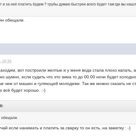
ет и за неё платить будем ? трубы думаю быстрее всего будет там где вы нашли, 
дин обещали.
- 20:35
аходим, вот построили желтые и у меня вода стала плохо капать, а 
но шумно, если судить что это зима то до 00.00 ночи будет холодно
е чем от машин и гуляющей молодежи. Так же можно сказать не ст
ю всё будет хорошо. :-)
0:
н обещали.
учай если нанимать и платить за сварку то он есть..на заметку : -)