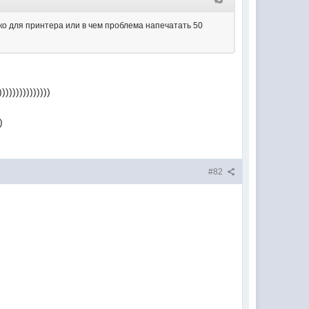
лко для принтера или в чем проблема напечатать 50
)))))))))))
)
#82