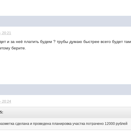
- 20:21
удет и за неё платить будем ? трубы думаю быстрее всего будет там
оэтому берите.
- 20:24
5:
азметка сделана и проведена планировка участка потрачено 12000 рублей