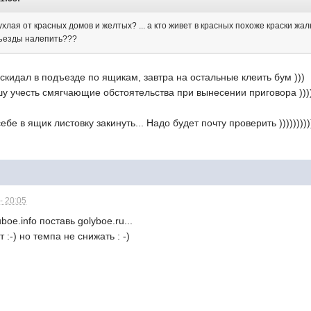
ухлая от красных домов и желтых? ... а кто живет в красных похоже краски жа
дъезды налепить???
аскидал в подъезде по ящикам, завтра на остальные клеить бум )))
 учесть смягчающие обстоятельства при вынесении приговора )))))))
бе в ящик листовку закинуть... Надо будет почту проверить )))))))))
- 20:05
oe.info поставь golyboe.ru...
 :-) но темпа не снижать : -)