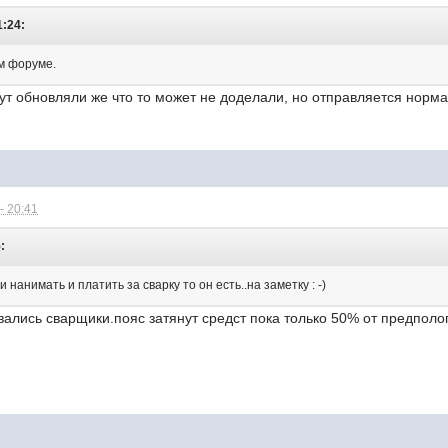
1:24:
м форуме.
 тут обновляли же что то может не доделали, но отправляется норма
- 20:41
:
и нанимать и платить за сварку то он есть..на заметку : -)
вались сварщики.пояс затянут средст пока только 50% от предполо