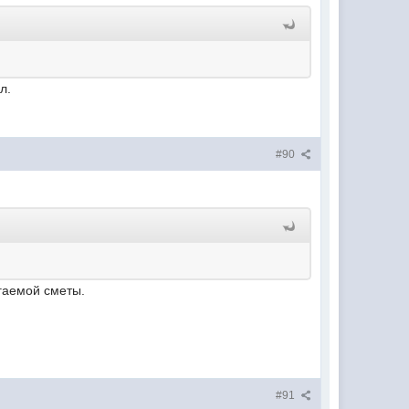
л.
#90
гаемой сметы.
#91