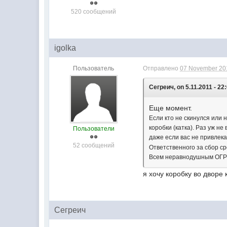
520 сообщений
igolka
Пользователь
Отправлено
07 November 201
Сегреич, on 5.11.2011 - 22
Еще момент.
Если кто не скинулся или
коробки (катка). Раз уж н
Пользователи
даже если вас не привлек
52 сообщений
Ответственного за сбор с
Всем неравнодушным О
я хочу коробку во дворе 
Сегреич