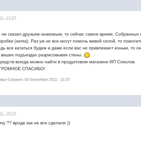
1 - 21:07
и не сказал друзьям-знакомым, то сейчас самое время. Собранных 
робки (катка). Раз уж не все могут помочь живой силой, то помог
едь все кататься будем и даже если вас не привлекают коньки, то о
 ваших подъездах разрисовывая стены.
средств всегда можно найти в продуктовом магазине ИП Соколов.
ОГРОМНОЕ СПАСИБО!
ал Сегреич: 05 November 2011 - 21:07
1 - 20:37
тку ?? вроде как не все сделали ))