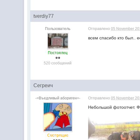
tverdiy77
Пользователь
Отправлено
05 November 201
всем спасибо кто был.. 
Постоялец
520 сообщений
Сегреич
-=Въедливый абориген=-
Отправлено
05 November 201
Небольшой фотоотчет. Фо
Смотрящие