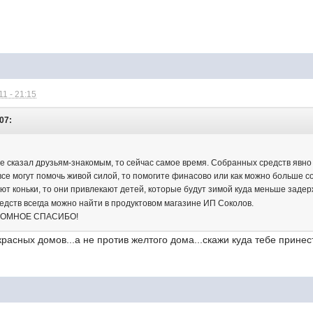
1 - 21:15
:07:
 не сказал друзьям-знакомым, то сейчас самое время. Собранных средств явн
е все могут помочь живой силой, то помогите финасово или как можно больше с
ают коньки, то они привлекают детей, которые будут зимой куда меньше зад
редств всегда можно найти в продуктовом магазине ИП Соколов.
ГРОМНОЕ СПАСИБО!
красных домов...а не против желтого дома...скажи куда тебе принес