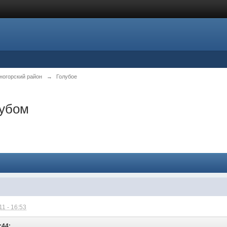
ногорский район
→
Голубое
лубом
1 - 16:53
:44: