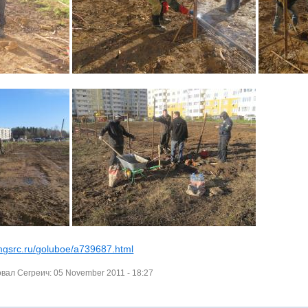
imgsrc.ru/goluboe/a739687.html
ал Сегреич: 05 November 2011 - 18:27