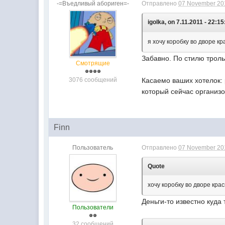
-=Въедливый абориген=-
Отправлено
07 November 201
igolka, on 7.11.2011 - 22:15
я хочу коробку во дворе кр
Забавно. По стилю троль 
Смотрящие
3076 сообщений
Касаемо ваших хотелок:
который сейчас организо
Finn
Пользователь
Отправлено
07 November 201
Quote
хочу коробку во дворе крас
Деньги-то известно куда
Пользователи
32 сообщений