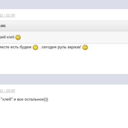
1 - 21:35
:44:
дкий хлеб
месте есть будем
. сегодня руль зараза!
1 - 23:45
"хлеб" и все остальное)))