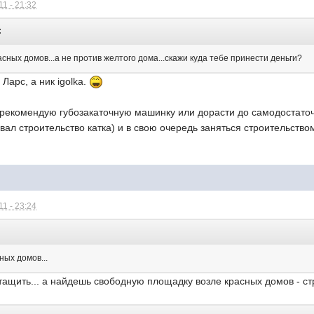
1 - 21:32
:
асных домов...а не против желтого дома...скажи куда тебе принести деньги?
Ларс, а ник igolka.
 рекомендую губозакаточную машинку или дорасти до самодостаточ
вал строительство катка) и в свою очередь заняться строительств
1 - 23:24
ных домов...
 тащить... а найдешь свободную площадку возле красных домов - ст