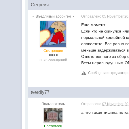
Сегреич
-=Въедливый абориген=-
Отправлено
05 November 201
Еще момент.
Если кто не скинулся ил
нормальной хоккейной ко
оповестите. Все равно в
меньше задерживаться в
Смотрящие
Ответственного за сбор 
3076 сообщений
Всем неравнодушным 
Сообщение отредактиров
tverdiy77
Пользователь
Отправлено
07 November 201
а что такая тишина по ка
Постоялец