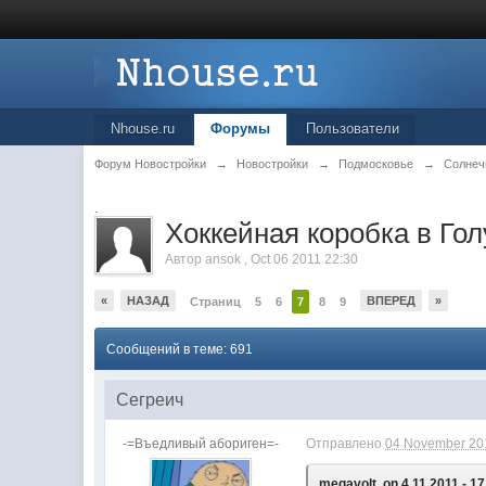
Nhouse.ru
Форумы
Пользователи
Форум Новостройки
→
Новостройки
→
Подмосковье
→
Солнеч
.
Хоккейная коробка в Го
Автор
ansok
,
Oct 06 2011 22:30
«
НАЗАД
ВПЕРЕД
»
Страниц
5
6
7
8
9
Сообщений в теме: 691
Сегреич
-=Въедливый абориген=-
Отправлено
04 November 201
megavolt, on 4.11.2011 - 17