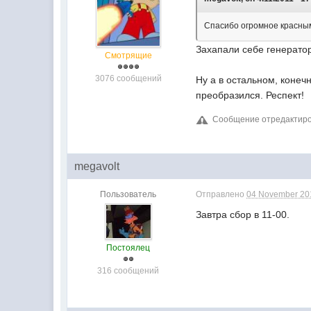
Спасибо огромное красны
Захапали себе генератор
Смотрящие
3076 сообщений
Ну а в остальном, конеч
преобразился. Респект!
Сообщение отредактиров
megavolt
Пользователь
Отправлено
04 November 201
Завтра сбор в 11-00.
Постоялец
316 сообщений