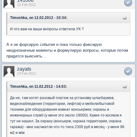
141006
12 Feb 2012
Timoshka, on 12.02.2012 - 10:34:
И что вам на ваши вопросы ответила УК ?
А я не форсирую события и пока только фиксирую
неоднозначные моменты и формулирую вопросы, которые потом
придется выяснять…
zayats
13 Feb 2012
Timoshka, on 11.02.2012 - 14:03:
Да не, там хотят разовый платеж за установку шлагбаумов,
видеонаблюдения (территории, лифтов) и мебели/бытовой
техники для оборудования комнат консьержек, охраны и
инженерных служб (у меня это около 19000). Каких-то косяков я
тут не нашел. За охрану (консьерж, охрана территории, охрана
гаража) - мне насчиатли что-то типа 2300 руб в месяц - у меня 96
м2 и м/м