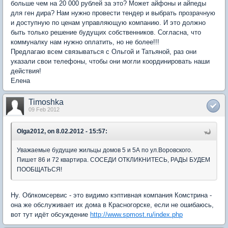
больше чем на 20 000 рублей за это? Может айфоны и айпеды
для ген дира? Нам нужно провести тендер и выбрать прозрачную
и доступную по ценам управляющую компанию. И это должно
быть только решение будущих собственников. Согласна, что
коммуналку нам нужно оплатить, но не более!!!
Предлагаю всем связываться с Ольгой и Татьяной, раз они
указали свои телефоны, чтобы они могли координировать наши
действия!
Елена
Timoshka
09 Feb 2012
Olga2012, on 8.02.2012 - 15:57:
Уважаемые будущие жильцы домов 5 и 5А по ул.Воровского.
Пишет 86 и 72 квартира. СОСЕДИ ОТКЛИКНИТЕСЬ, РАДЫ БУДЕМ
ПООБЩАТЬСЯ!
Ну. Облкомсервис - это видимо кэптивная компания Комстрина -
она же обслуживает их дома в Красногорске, если не ошибаюсь,
вот тут идёт обсуждение
http://www.spmost.ru/index.php