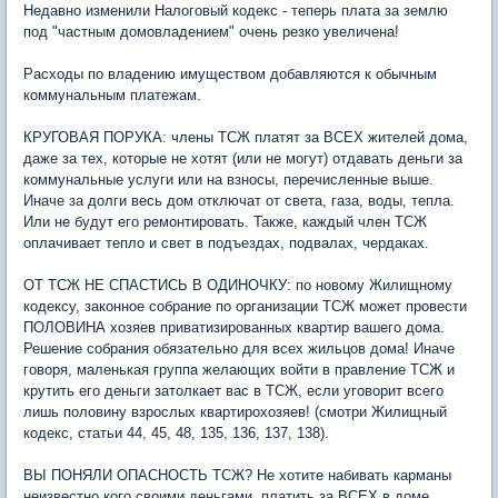
Недавно изменили Налоговый кодекс - теперь плата за землю
под "частным домовладением" очень резко увеличена!
Расходы по владению имуществом добавляются к обычным
коммунальным платежам.
КРУГОВАЯ ПОРУКА: члены ТСЖ платят за ВСЕХ жителей дома,
даже за тех, которые не хотят (или не могут) отдавать деньги за
коммунальные услуги или на взносы, перечисленные выше.
Иначе за долги весь дом отключат от света, газа, воды, тепла.
Или не будут его ремонтировать. Также, каждый член ТСЖ
оплачивает тепло и свет в подъездах, подвалах, чердаках.
ОТ ТСЖ НЕ СПАСТИСЬ В ОДИНОЧКУ: по новому Жилищному
кодексу, законное собрание по организации ТСЖ может провести
ПОЛОВИНА хозяев приватизированных квартир вашего дома.
Решение собрания обязательно для всех жильцов дома! Иначе
говоря, маленькая группа желающих войти в правление ТСЖ и
крутить его деньги затолкает вас в ТСЖ, если уговорит всего
лишь половину взрослых квартирохозяев! (смотри Жилищный
кодекс, статьи 44, 45, 48, 135, 136, 137, 138).
ВЫ ПОНЯЛИ ОПАСНОСТЬ ТСЖ? Не хотите набивать карманы
неизвестно кого своими деньгами, платить за ВСЕХ в доме,