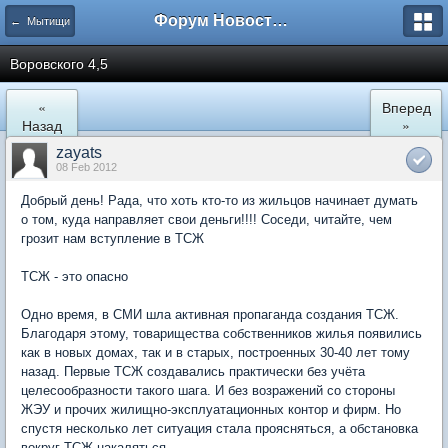
Форум Новостройки
← Мытищи
Воровского 4,5
«
Вперед
Назад
»
zayats
08 Feb 2012
Добрый день! Рада, что хоть кто-то из жильцов начинает думать
о том, куда направляет свои деньги!!!! Соседи, читайте, чем
грозит нам вступление в ТСЖ
ТСЖ - это опасно
Одно время, в СМИ шла активная пропаганда создания ТСЖ.
Благодаря этому, товарищества собственников жилья появились
как в новых домах, так и в старых, построенных 30-40 лет тому
назад. Первые ТСЖ создавались практически без учёта
целесообразности такого шага. И без возражений со стороны
ЖЭУ и прочих жилищно-эксплуатационных контор и фирм. Но
спустя несколько лет ситуация стала проясняться, а обстановка
вокруг ТСЖ накаляться.