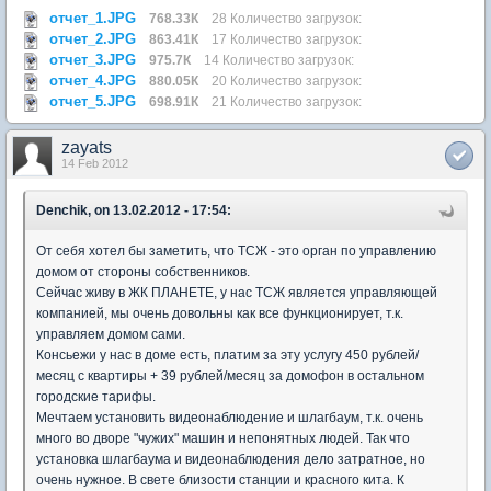
отчет_1.JPG
768.33К
28 Количество загрузок:
отчет_2.JPG
863.41К
17 Количество загрузок:
отчет_3.JPG
975.7К
14 Количество загрузок:
отчет_4.JPG
880.05К
20 Количество загрузок:
отчет_5.JPG
698.91К
21 Количество загрузок:
zayats
14 Feb 2012
Denchik, on 13.02.2012 - 17:54:
От себя хотел бы заметить, что ТСЖ - это орган по управлению
домом от стороны собственников.
Сейчас живу в ЖК ПЛАНЕТЕ, у нас ТСЖ является управляющей
компанией, мы очень довольны как все функционирует, т.к.
управляем домом сами.
Консьежи у нас в доме есть, платим за эту услугу 450 рублей/
месяц с квартиры + 39 рублей/месяц за домофон в остальном
городские тарифы.
Мечтаем установить видеонаблюдение и шлагбаум, т.к. очень
много во дворе "чужих" машин и непонятных людей. Так что
установка шлагбаума и видеонаблюдения дело затратное, но
очень нужное. В свете близости станции и красного кита. К