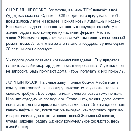
СЫР В МЫШЕЛОВКЕ. Возможно, вашему ТСЖ повезёт и всё
будет, как сказано. Однако, ТСЖ не для того придумано, чтобы
всем жилось легче и веселее. Принят новый Жилищный кодекс.
Его главная задача - полностью снять с государства заботу о
жилье, отдать всю коммуналку частным фирмам. Что это
значит? Например, придётся за свой счёт выполнить капитальный
ремонт дома. А то, что вы за это платили государству последние
20 лет, никого не волнует.
У каждого дома появится хозяин-домовладелец. Ему придётся
платить за найм квартир, даже приватизированных. И уж мало он
не запросит. Ведь покупают дома, чтобы получать с них прибыль.
ЖИРНЫЙ КУСОК. На улице живут только бомжи. Чтобы иметь
крышу над головой, за квартиру приходится отдавать столько,
сколько требуют. Без воды, тепла и электричества тоже нельзя.
И за них отдадим из последнего. Стало быть, хозяин дома может
выкачивать деньги прямо из кармана жильцов. Это выгоднее, чем
качать нефть и газ, почти так же выгодно, как торговать оружием
и наркотиками. Для этого и принят новый Жилищный кодекс,
чтобы "законно" отдать бизнесу коммунальное хозяйство, весь
жилой фонд.