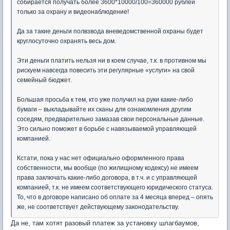
собирается получать более 3600*10000/100=360000 рублей
только за охрану и видеонаблюдение!
Да за такие деньги полвзвода вневедомственной охраны будет
круглосуточно охранять весь дом.
Эти деньги платить нельзя ни в коем случае, т.к. в противном мы
рискуем навсегда повесить эти регулярные «услуги» на свой
семейный бюджет.
Большая просьба к тем, кто уже получил на руки какие-либо
бумаги – выкладывайте их сканы для ознакомления другим
соседям, предварительно замазав свои персональные данные.
Это сильно поможет в борьбе с навязываемой управляющей
компанией.
Кстати, пока у нас нет официально оформленного права
собственности, мы вообще (по жилищному кодексу) не имеем
права заключать какие-либо договора, в т.ч. и с управляющей
компанией, т.к. не имеем соответствующего юридического статуса.
То, что в договоре написано об оплате за 4 месяца вперед – опять
же, не соответствует действующему законодательству.
Да не, там хотят разовый платеж за установку шлагбаумов,