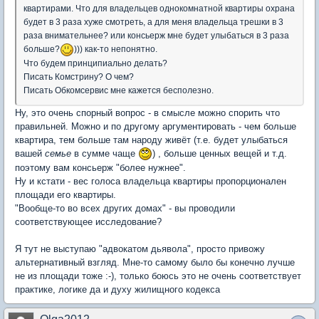
квартирами. Что для владельцев однокомнатной квартиры охрана
будет в 3 раза хуже смотреть, а для меня владельца трешки в 3
раза внимательнее? или консьерж мне будет улыбаться в 3 раза
больше?
))) как-то непонятно.
Что будем принципиально делать?
Писать Комстрину? О чем?
Писать Обкомсервис мне кажется бесполезно.
Ну, это очень спорный вопрос - в смысле можно спорить что
правильней. Можно и по другому аргументировать - чем больше
квартира, тем больше там народу живёт (т.е. будет улыбаться
вашей
семье
в сумме чаще
) , больше ценных вещей и т.д.
поэтому вам консьерж "более нужнее".
Ну и кстати - вес голоса владельца квартиры пропорционален
площади его квартиры.
"Вообще-то во всех других домах" - вы проводили
соответствующее исследование?
Я тут не выступаю "адвокатом дьявола", просто привожу
альтернативный взгляд. Мне-то самому было бы конечно лучше
не из площади тоже :-), только боюсь это не очень соответствует
практике, логике да и духу жилищного кодекса