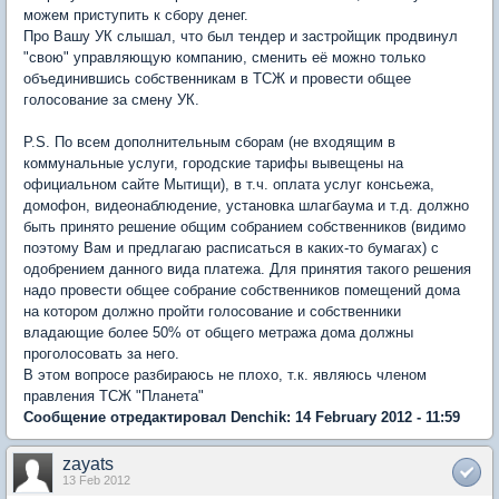
можем приступить к сбору денег.
Про Вашу УК слышал, что был тендер и застройщик продвинул
"свою" управляющую компанию, сменить её можно только
объединившись собственникам в ТСЖ и провести общее
голосование за смену УК.
P.S. По всем дополнительным сборам (не входящим в
коммунальные услуги, городские тарифы вывещены на
официальном сайте Мытищи), в т.ч. оплата услуг консьежа,
домофон, видеонаблюдение, установка шлагбаума и т.д. должно
быть принято решение общим собранием собственников (видимо
поэтому Вам и предлагаю расписаться в каких-то бумагах) с
одобрением данного вида платежа. Для принятия такого решения
надо провести общее собрание собственников помещений дома
на котором должно пройти голосование и собственники
владающие более 50% от общего метража дома должны
проголосовать за него.
В этом вопросе разбираюсь не плохо, т.к. являюсь членом
правления ТСЖ "Планета"
Сообщение отредактировал Denchik: 14 February 2012 - 11:59
zayats
13 Feb 2012