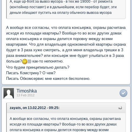
А, еще up-front за вывоз мусора - в тех же 19000 - от ремонта
(контейнер поставят) и в дальнейшем, если перебор будет, эти
деньги обещают пустить на оплату обычного вывоза мусора
А вообще все согласны, что оплата консьержа, охраны расчитана
исходя из площади квартиры? Вообще-то во всех других домах
оплата консьержа и охраны делится поровну между всеми
квартирами. Что для владельцев однокомнатной квартиры охрана
будет в 3 раза хуже смотреть, а для меня владельца трешки в 3
раза внимательнее? или консьерж мне будет улыбаться в 3 раза
больше?
))) как-то непонятно.
Что будем принципиально делать?
Писать Комстрину? О чем?
Писать Обкомсервис мне кажется бесполезно.
Timoshka
13 Feb 2012
zayats, on 13.02.2012 - 09:25:
А вообще все согласны, что оплата консьержа, охраны расчитана
исходя из площади квартиры? Вообще-то во всех других домах
оплата консьержа и охраны делится поровну между всеми