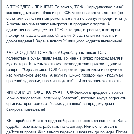
А ТСЖ ЗДЕСЬ ПРИЧЁМ? По закону, ТСЖ - "юридическое лицо",
как завод, магазин, банк и пр. ТСЖ может нахватать долгов (не
оплатили выполненный ремонт, взяли и не вернули кредит и т.п.).
А затем его объявляют банкротом и продают с торгов. А
единственное имущество ТСЖ - это дом, строение, в котором
находится ваша квартира. Опаньки! У вас появился частный
домовладелец! Задача нового Жилищного кодекса выполнена!
КАК ЭТО ДЕЛАЕТСЯ? Легко! Судьба участников ТСЖ -
полностью в руках правления. Точнее - в руках председателя и
бухгалтера. К очень честному председателю приходят дяди и
говорят: "Сделай своё ТСЖ банкротом -должником и получи от
нас миллионов десять. А если ты шибко порядочный - подумай
про своё здоровье, про жизнь деток"... И кончилась честность!
ЧИНОВНИКИ ТОЖЕ ПОЛУЧАТ. ТСЖ-банкрота продают с торгов.
Можно представить величину "откатов", которые будут загребать
организаторы торгов от "своих да наших" за продажу дома-
банкрота подешевле!
ВЫ - крайние! Вся эта орда собирается жиреть за ваш счёт. Ваша
судьба - всю жизнь работать на квартиру. Или включаться в
действия против Жилищного кодекса и воевать до победы. После