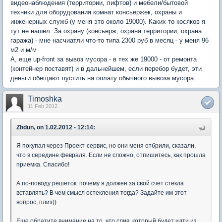
видеонаблюдения (территории, лифтов) и мебели/бытовой
техники для оборудования комнат консьержек, охраны и
инженерных служб (у меня это около 19000). Каких-то косяков я
тут не нашел. За охрану (консьерж, охрана территории, охрана
гаража) - мне насчиатли что-то типа 2300 руб в месяц - у меня 96
м2 и м/м
А, еще up-front за вывоз мусора - в тех же 19000 - от ремонта
(контейнер поставят) и в дальнейшем, если перебор будет, эти
деньги обещают пустить на оплату обычного вывоза мусора
Timoshka
11 Feb 2012
Zhdun, on 1.02.2012 - 12:14:
Я покупал через Проект-сервис, но они меня отбрили, сказали,
что в середине февраля. Если не сложно, отпишитесь, как прошла
приемка. Спасибо!
А по-поводу решеток: почему я должен за свой счет стекла
вставлять? В чем смысл остекления тогда? Задайте им этот
вопрос, плиз))
Еще обратите внимание на то, что слив, который будет идти из