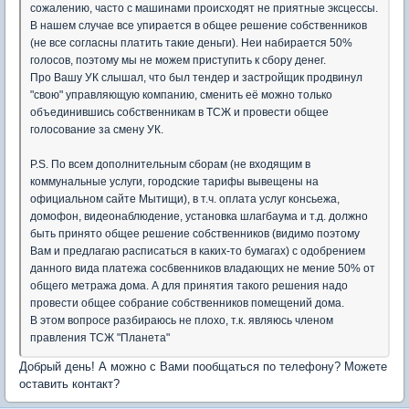
сожалению, часто с машинами происходят не приятные эксцессы.
В нашем случае все упирается в общее решение собственников
(не все согласны платить такие деньги). Неи набирается 50%
голосов, поэтому мы не можем приступить к сбору денег.
Про Вашу УК слышал, что был тендер и застройщик продвинул
"свою" управляющую компанию, сменить её можно только
объединившись собственникам в ТСЖ и провести общее
голосование за смену УК.
P.S. По всем дополнительным сборам (не входящим в
коммунальные услуги, городские тарифы вывещены на
официальном сайте Мытищи), в т.ч. оплата услуг консьежа,
домофон, видеонаблюдение, установка шлагбаума и т.д. должно
быть принято общее решение собственников (видимо поэтому
Вам и предлагаю расписаться в каких-то бумагах) с одобрением
данного вида платежа сосбвенников владающих не мение 50% от
общего метража дома. А для принятия такого решения надо
провести общее собрание собственников помещений дома.
В этом вопросе разбираюсь не плохо, т.к. являюсь членом
правления ТСЖ "Планета"
Добрый день! А можно с Вами пообщаться по телефону? Можете
оставить контакт?