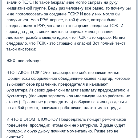
знали о ТСЖ. Но такое безразличие могло сыграть на руку
инициативной группе. Ведь раз человеку всё равно, то почему бы
и не проголосовать за создание ТСЖ? И всё у них могло бы
получиться. Но в РЭУ, вернее, в той фирме, которая была
создана вместо РЭУ, узнали о готовящемся создании ТСЖ. И
через два дня, в своих почтовых ящиках жильцы нашли
листовки, разоблачающие идею, что ТСЖ - это хорошо. Из них
следовало, что ТСЖ - это страшно и опасно! Вот полный текст
такой листовки:
ЖКХ: вас обманут
ЧТО ТАКОЕ ТСЖ? Это Товарищество собственников жилья.
Юридически оформленное объединение хозяев квартир, которые
выбирают себе правление, председателя и нанимают
бухгалтера.Из своих денег они платят зарплату председателю и
бухгалтеру (большую зарплату - за маленькую никто работать не
станет). Правление (председатель) собирают с жильцов деньги
на любой ремонт, нанимают работников, платят им за труды.
И ЧТО В ЭТОМ ПЛОХОГО? Председатель поищет ремонтников
подешевле, проследит, чтобы они не халтурили. В доме будет
порядок, любую дырку починят моментально. Разве это не
счастье?