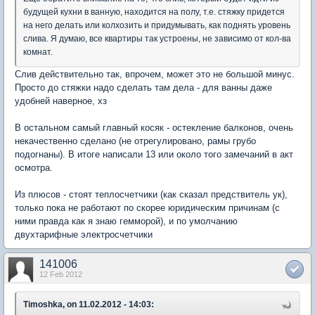
будущей кухни в ванную, находится на полу, т.е. стяжку придется
на него делать или колхозить и придумывать, как поднять уровень
слива. Я думаю, все квартиры так устроены, не зависимо от кол-ва
комнат.
Слив действительно так, впрочем, может это не большой минус.
Просто до стяжки надо сделать там дела - для ванны даже
удобней наверное, хз
В остальном самый главный косяк - остекление балконов, очень
некачественно сделано (не отрегулировано, рамы грубо
подогнаны). В итоге написали 13 или около того замечаний в акт
осмотра.
Из плюсов - стоят теплосчетчики (как сказал предствитель ук),
только пока не работают по скорее юридическим причинам (с
ними правда как я знаю гемморой), и по умолчанию
двухтарифные электросчетчики
141006
12 Feb 2012
Timoshka, on 11.02.2012 - 14:03: