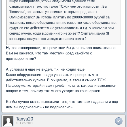
инфо скопировала, чтобы люди могли в данной теме
ознакомиться т тем, что такое ТСЖ и чем это нам грозит. Вы
Timoshka', согласны с условиями, которые предлагает
ОблКомсервис? Вы готовы платить по 20000-30000 рублей за
установку некого оборудования, не известно какое оборудование,
будут ли его действительно устанавливать и т.д. А консьерж вам
сейчас нужен, когда в доме никто не живет? Считали, какая ЗП
консьержа получается исходя из наших оплат?
Ну раз скопировали, то прочитали бы для начала внимательно.
Вам не кажется, что там местами бред какой-то с
противоречиями?
А условий я ещё не видел, т.к. не ходил ещё.
Какое оборудование - надо узнавать и проверять что
действительно купили. В общем-то, в этом и смысл ТСЖ.
На форуме, который я вам привёл, кстати, как раз и выяснялся
вопрос с тем, почему так много уходит на консьержек.
Вы бы лучше сканы выложили того, что там вам надавали и под
чем вы подписались \ не подписались.
Tanya20
10 Feb 2012