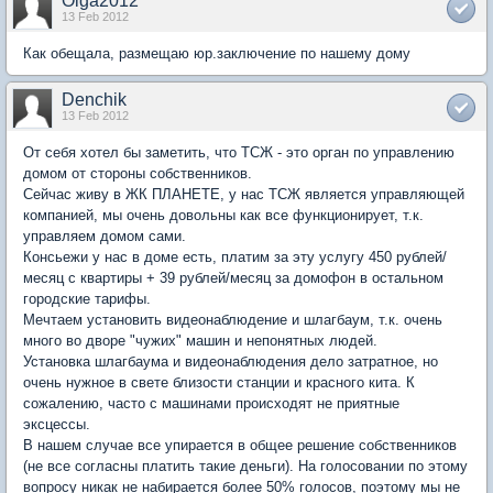
Olga2012
13 Feb 2012
Как обещала, размещаю юр.заключение по нашему дому
Denchik
13 Feb 2012
От себя хотел бы заметить, что ТСЖ - это орган по управлению
домом от стороны собственников.
Сейчас живу в ЖК ПЛАНЕТЕ, у нас ТСЖ является управляющей
компанией, мы очень довольны как все функционирует, т.к.
управляем домом сами.
Консьежи у нас в доме есть, платим за эту услугу 450 рублей/
месяц с квартиры + 39 рублей/месяц за домофон в остальном
городские тарифы.
Мечтаем установить видеонаблюдение и шлагбаум, т.к. очень
много во дворе "чужих" машин и непонятных людей.
Установка шлагбаума и видеонаблюдения дело затратное, но
очень нужное в свете близости станции и красного кита. К
сожалению, часто с машинами происходят не приятные
эксцессы.
В нашем случае все упирается в общее решение собственников
(не все согласны платить такие деньги). На голосовании по этому
вопросу никак не набирается более 50% голосов, поэтому мы не