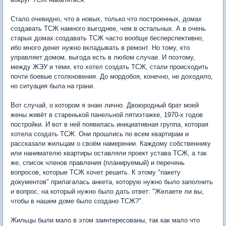
Стало очевидно, что в новых, только что построенных, домах
создавать ТСЖ намного выгоднее, чем в остальных. А в очень
старых домах создавать ТСЖ часто вообще бесперспективно,
ибо много денег нужно вкладывать в ремонт. Но тому, кто
управляет домом, выгода есть в любом случае. И поэтому,
между ЖЭУ и теми, кто хотел создать ТСЖ, стали происходить
почти боевые столкновения. До мордобоя, конечно, не доходило,
но ситуация была на грани.
Вот случай, о котором я знаю лично. Двоюродный брат моей
жены живёт в старенькой панельной пятиэтажке, 1970-х годов
постройки. И вот в ней появилась инициативная группа, которая
хотела создать ТСЖ. Они прошлись по всем квартирам и
рассказали жильцам о своём намерении. Каждому собственнику
или нанимателю квартиры оставляли проект устава ТСЖ, а так
же, список членов правления (планируемый) и перечень
вопросов, которые ТСЖ хочет решить. К этому "пакету
документов" прилагалась анкета, которую нужно было заполнить
и вопрос, на который нужно было дать ответ: "Желаете ли вы,
чтобы в нашем доме было создано ТСЖ?".
Жильцы были мало в этом заинтересованы, так как мало что