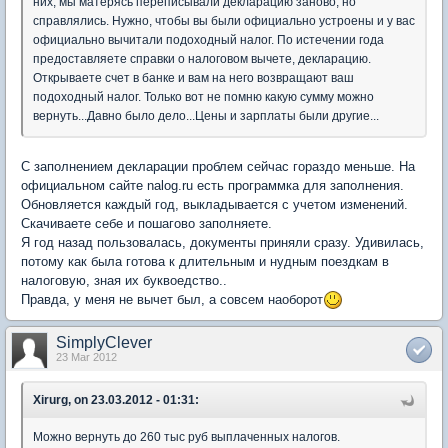
них, мы матерясь переписывали декларацию заново, но
справлялись. Нужно, чтобы вы были официально устроены и у вас
официально вычитали подоходный налог. По истечении года
предоставляете справки о налоговом вычете, декларацию.
Открываете счет в банке и вам на него возвращают ваш
подоходный налог. Только вот не помню какую сумму можно
вернуть...Давно было дело...Цены и зарплаты были другие...
С заполнением декларации проблем сейчас гораздо меньше. На
официальном сайте nalog.ru есть программка для заполнения.
Обновляется каждый год, выкладывается с учетом изменений.
Скачиваете себе и пошагово заполняете.
Я год назад пользовалась, документы приняли сразу. Удивилась,
потому как была готова к длительным и нудным поездкам в
налоговую, зная их буквоедство..
Правда, у меня не вычет был, а совсем наоборот
SimplyClever
23 Mar 2012
Xirurg, on 23.03.2012 - 01:31:
Можно вернуть до 260 тыс руб выплаченных налогов.