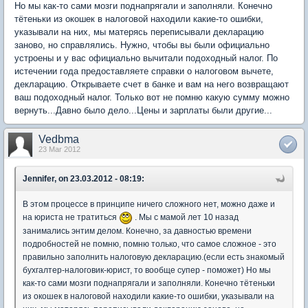
Но мы как-то сами мозги поднапрягали и заполняли. Конечно
тётеньки из окошек в налоговой находили какие-то ошибки,
указывали на них, мы матерясь переписывали декларацию
заново, но справлялись. Нужно, чтобы вы были официально
устроены и у вас официально вычитали подоходный налог. По
истечении года предоставляете справки о налоговом вычете,
декларацию. Открываете счет в банке и вам на него возвращают
ваш подоходный налог. Только вот не помню какую сумму можно
вернуть...Давно было дело...Цены и зарплаты были другие...
Vedbma
23 Mar 2012
Jennifer, on 23.03.2012 - 08:19:
В этом процессе в принципе ничего сложного нет, можно даже и
на юриста не тратиться
. Мы с мамой лет 10 назад
занимались энтим делом. Конечно, за давностью времени
подробностей не помню, помню только, что самое сложное - это
правильно заполнить налоговую декларацию.(если есть знакомый
бухгалтер-налоговик-юрист, то вообще супер - поможет) Но мы
как-то сами мозги поднапрягали и заполняли. Конечно тётеньки
из окошек в налоговой находили какие-то ошибки, указывали на