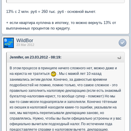
13% с 2 млн. руб = 260 тыс. руб - основной вычет.
+ если квартира куплена в ипотеку, то можно вернуть 13% от
выплаченных процентов по кредиту.
WildBor
23 Mar 2012
Jennifer, on 23.03.2012 - 08:19:
В этом процессе в принципе ничего сложного нет, можно даже и
на юриста не тратиться
. Мы с мамой лет 10 назад
занимались энтим делом. Конечно, за давностью времени
подробностей не помню, помню только, что самое сложное - это
правильно заполнить налоговую декларацию.(если есть знакомый
бухгалтер-налоговик-юрист, то вообще супер - поможет) Но мы
как-то сами мозги поднапрягали и заполняли. Конечно тётеньки
из окошек в налоговой находили какие-то ошибки, указывали на
них, мы матерясь переписывали декларацию заново, но
справлялись. Нужно, чтобы вы были официально устроены и у вас
официально вычитали подоходный налог. По истечении года
предоставляете справки о налоговом вычете, декларацию.