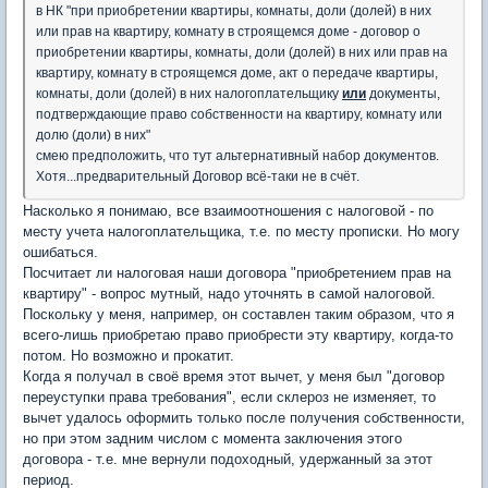
в НК "при приобретении квартиры, комнаты, доли (долей) в них
или прав на квартиру, комнату в строящемся доме - договор о
приобретении квартиры, комнаты, доли (долей) в них или прав на
квартиру, комнату в строящемся доме, акт о передаче квартиры,
комнаты, доли (долей) в них налогоплательщику
или
документы,
подтверждающие право собственности на квартиру, комнату или
долю (доли) в них"
смею предположить, что тут альтернативный набор документов.
Хотя...предварительный Договор всё-таки не в счёт.
Насколько я понимаю, все взаимоотношения с налоговой - по
месту учета налогоплательщика, т.е. по месту прописки. Но могу
ошибаться.
Посчитает ли налоговая наши договора "приобретением прав на
квартиру" - вопрос мутный, надо уточнять в самой налоговой.
Поскольку у меня, например, он составлен таким образом, что я
всего-лишь приобретаю право приобрести эту квартиру, когда-то
потом. Но возможно и прокатит.
Когда я получал в своё время этот вычет, у меня был "договор
переуступки права требования", если склероз не изменяет, то
вычет удалось оформить только после получения собственности,
но при этом задним числом с момента заключения этого
договора - т.е. мне вернули подоходный, удержанный за этот
период.