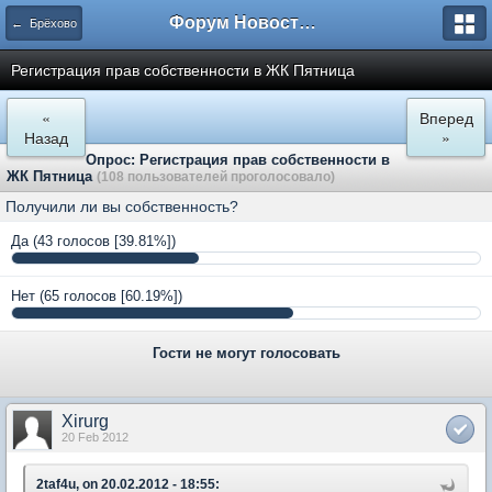
Форум Новостройки
← Брёхово
Регистрация прав собственности в ЖК Пятница
«
Вперед
Назад
»
Опрос: Регистрация прав собственности в
ЖК Пятница
(108 пользователей проголосовало)
Получили ли вы собственность?
Да
(43 голосов [39.81%])
Нет
(65 голосов [60.19%])
Гости не могут голосовать
Xirurg
20 Feb 2012
2taf4u, on 20.02.2012 - 18:55: