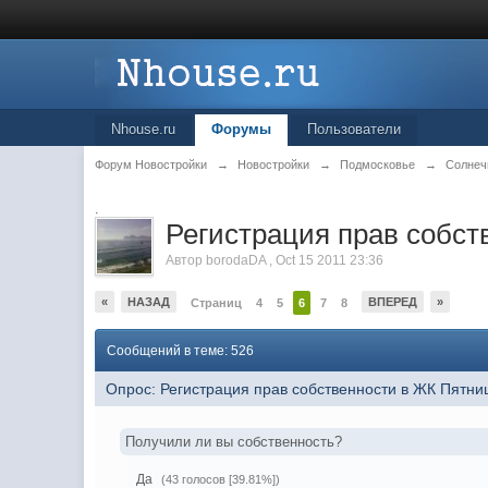
Nhouse.ru
Форумы
Пользователи
Форум Новостройки
→
Новостройки
→
Подмосковье
→
Солнеч
.
Регистрация прав собст
Автор
borodaDA
,
Oct 15 2011 23:36
«
НАЗАД
ВПЕРЕД
»
Страниц
4
5
6
7
8
Сообщений в теме: 526
Опрос: Регистрация прав собственности в ЖК Пятн
Получили ли вы собственность?
Да
(43 голосов [39.81%])