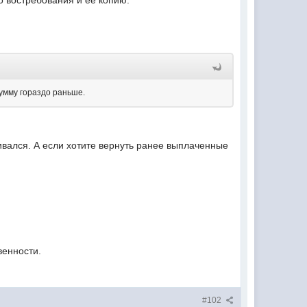
о востребования и ее копию.
умму гораздо раньше.
ивался. А если хотите вернуть ранее выплаченные
венности.
#102