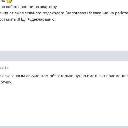
ятно
ав собственности на квартиру
ения от ежемесячного подоходого (налоговая+заявление на работе
доставить 3НДФЛ/декларацию.
 22:12
ышесказанным документам обязательно нужно иметь акт приема-п
ртиру.