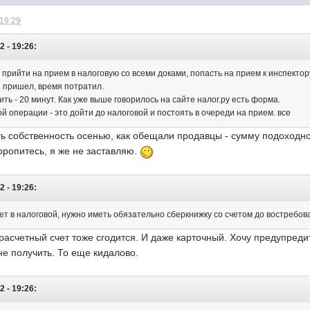
 19:29
2 - 19:26:
 прийти на прием в налоговую со всеми доками, попасть на прием к инспектору
е пришел, время потратил.
ть - 20 минут. Как уже выше говорилось на сайте налог.ру есть форма.
й операции - это дойти до налоговой и постоять в очереди на прием. все
 собственность осенью, как обещали продавцы - сумму подоходног
торопитесь, я же не заставляю.
2 - 19:26:
т в налоговой, нужно иметь обязательно сберкнижку со счетом до востребов
расчетный счет тоже сгодится. И даже карточный. Хочу предупреди
 не получить. То еще кидалово.
2 - 19:26: