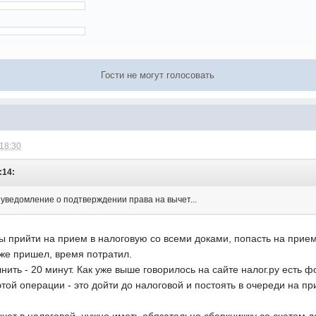
Гости не могут голосовать
 18:30
:14:
й уведомление о подтверждении права на вычет...
ны прийти на прием в налоговую со всеми доками, попасть на прием 
уже пришел, время потратил.
нить - 20 минут. Как уже выше говорилось на сайте налог.ру есть ф
той операции - это дойти до налоговой и постоять в очереди на пр