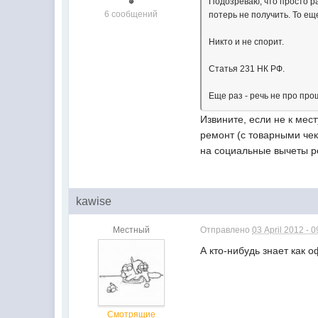
Подозреваю, что просто ра
6 сообщений
потерь не получить. То ещ
Никто и не спорит.
Статья 231 НК РФ.
Еще раз - речь не про про
Извините, если не к мес
ремонт (с товарными чек
на социальные вычеты р
kawise
Местный
Отправлено
03 April 2012 - 0
А кто-нибудь знает как о
Смотрящие