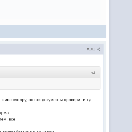
#101
к инспектору, он эти документы проверит и т.д
орма.
ием. все