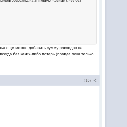
рифов сбербанка на эти книжки - деньги с нее без
жилья еще можно добавить сумму расходов на
всегда без каких-либо потерь (правда пока только
#107