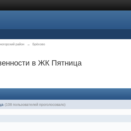
ногорский район
→
Брёхово
венности в ЖК Пятница
ица
(108 пользователей проголосовало)