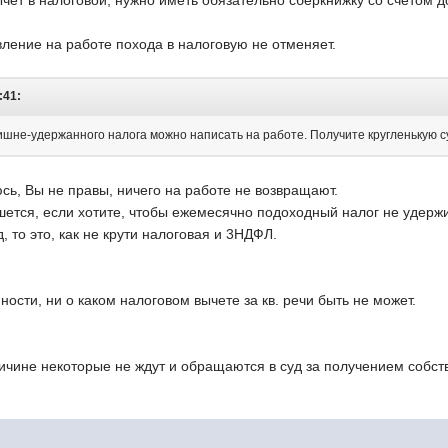
чет в налоговой, нужно иметь обязательно сберкнижку со счетом д
явление на работе похода в налоговую не отменяет.
:41:
ишне-удержанного налога можно написать на работе. Получите кругленькую с
сь, Вы не правы, ничего на работе не возвращают.
шется, если хотите, чтобы ежемесячно подоходный налог не удерж
, то это, как не крути налоговая и 3НДФЛ.
ности, ни о каком налоговом вычете за кв. речи быть не может.
ричине некоторые не ждут и обращаются в суд за получением собст