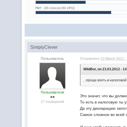
Нет
(65 голосов [60.19%])
SimplyClever
Пользователь
Отправлено
23 March 2012 -
WildBor, on 23.03.2012 - 14
...проще взять в налогово
Пользователи
Это значит, что вы долж
27 сообщений
То есть в налоговую ты 
Да эту декларацию запол
Самое сложное во всей э