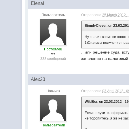
ElenaI
Пользователь
Отправлено
25 March 2012 -
SimplyClever, on 23.03.201
Ну значит всем все понят
1)Сначала получение прав 
Постоялец
...или решение суда, вст
заявления на налоговый 
338 сообщений
Alex23
Новичок
Отправлено
03 April 2012 - 0
WildBor, on 23.03.2012 - 19
Если получится оформить 
не торопитесь, я же не за
Пользователи