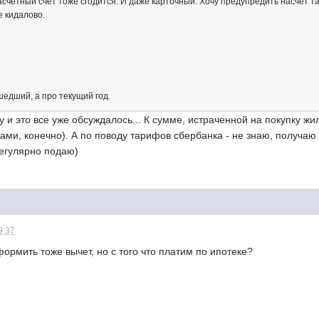
счетный счет тоже сгодится. И даже карточный. Хочу предупредить насчет та
е кидалово.
шедший, а про текущий год.
ту и это все уже обсуждалось... К сумме, истраченной на покупку 
ами, конечно). А по поводу тарифов сбербанка - не знаю, получаю 
егулярно подаю)
9:37
формить тоже вычет, но с того что платим по ипотеке?