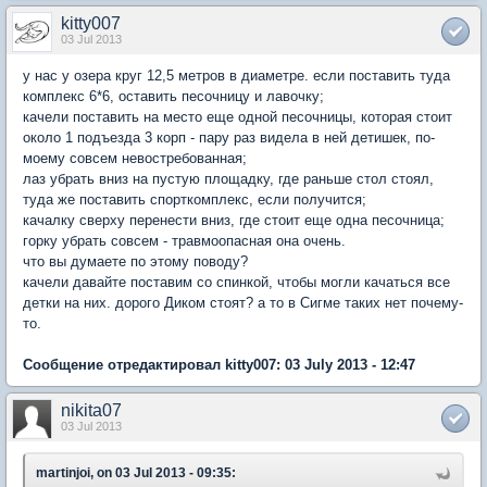
kitty007
03 Jul 2013
у нас у озера круг 12,5 метров в диаметре. если поставить туда
комплекс 6*6, оставить песочницу и лавочку;
качели поставить на место еще одной песочницы, которая стоит
около 1 подъезда 3 корп - пару раз видела в ней детишек, по-
моему совсем невостребованная;
лаз убрать вниз на пустую площадку, где раньше стол стоял,
туда же поставить спорткомплекс, если получится;
качалку сверху перенести вниз, где стоит еще одна песочница;
горку убрать совсем - травмоопасная она очень.
что вы думаете по этому поводу?
качели давайте поставим со спинкой, чтобы могли качаться все
детки на них. дорого Диком стоят? а то в Сигме таких нет почему-
то.
Сообщение отредактировал kitty007: 03 July 2013 - 12:47
nikita07
03 Jul 2013
martinjoi, on 03 Jul 2013 - 09:35: