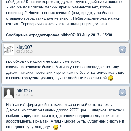
обойдешь! К нашим корпусам, думаю, лучше двойные и повыше.
У нас же для совсем мелких других элементов нет, кроме
песочницы? Насчет цепных качелей (они, вроде, для более
старшего возраста) - даже не знаю... Небезопасные они, на мой
взгляд. Переворачиваются часто и пальцы прищемляют...
Сообщение отредактировал nikita07: 03 July 2013 - 15:30
kitty007
03 Jul 2013
про обход - сегодня я не смогу уже точно.
качели на цепочках были в Митино у нас на площадке, по типу
Диком. никаких претензий к цепочкам не было, качались малыши.
к нашим корпусам, думаю, лучше двойные и со спинкой
nikita07
03 Jul 2013
Из "наших" фирм двойные качели со спинкой есть только у
Дикома, но стоят они очень дорого 27771 руб. Наверное, все-таки
выбирать придется там же, где нашли недорогие лодочки из их
ассортимента. Пока так. А там - может быть, будет нам счастье и
еще денег кучу досдадут
!