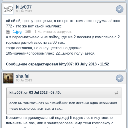
kitty007
03 Jul 2013
ой-ой-ой, прошу прощения, я не про тот комплекс подумала! пост
772 - это же вот какой комплекс
1.jpg
16К
1 Количество загрузок:
а я пересматриваю и не пойму, где же 2 лесенки у комплекса с 2
горками разной высоты за 80 тыс.
тогда согласна, но он существенно дороже.
105+качели+спорткомплекс 22...много получается.
Сообщение отредактировал kitty007: 03 July 2013 - 11:52
shalfei
03 Jul 2013
kitty007, on 03 Jul 2013 - 08:40:
если бы там хоть лаз был какой-ниб или лесенка одна необычная
- еще можно согласиться, а так...
Возможен индивидуальный подход) Вторую лестницу можно
поменять на лаз, или к заинтересовавшему тебя комплексу с