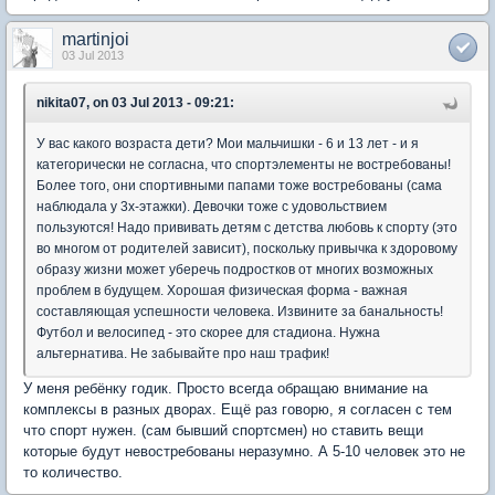
martinjoi
03 Jul 2013
nikita07, on 03 Jul 2013 - 09:21:
У вас какого возраста дети? Мои мальчишки - 6 и 13 лет - и я
категорически не согласна, что спортэлементы не востребованы!
Более того, они спортивными папами тоже востребованы (сама
наблюдала у 3х-этажки). Девочки тоже с удовольствием
пользуются! Надо прививать детям с детства любовь к спорту (это
во многом от родителей зависит), поскольку привычка к здоровому
образу жизни может уберечь подростков от многих возможных
проблем в будущем. Хорошая физическая форма - важная
составляющая успешности человека. Извините за банальность!
Футбол и велосипед - это скорее для стадиона. Нужна
альтернатива. Не забывайте про наш трафик!
У меня ребёнку годик. Просто всегда обращаю внимание на
комплексы в разных дворах. Ещё раз говорю, я согласен с тем
что спорт нужен. (сам бывший спортсмен) но ставить вещи
которые будут невостребованы неразумно. А 5-10 человек это не
то количество.