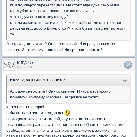
качалку сверху перенести вниз, где стоит еще одна песочница;
горку убрать совсем - травмоопасная она очень.
что вы думаете по этому поводу?
качели давайте поставим со спинкой, чтобы могли качаться все
детки на них. дорого Диком стоят? а то в Сигме таких нет почему-
то.
А лодочку не хотите? Она со спинкой. И карапузов можно
покачать! По-моему классная! Не зря все ее хотят!
kitty007
03 Jul 2013
nikita07, on 03 Jul 2013 - 10:16:
А лодочку не хотите? Она со спинкой. И карапузов можно
покачать! По-моему классная! Не зря все ее хотят!
классная, не спорю!
я бы хотела качели + лодочка
на лодочке качаются толпой, а у всех интенсивность
раскачивания разная. это вечная наша проблема - если качели
свободны одни, а покачаться хотят два моих мальчика, то
старший ворчит, что качаться нужно медленно))) он-то большой,