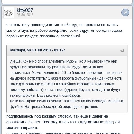
kitty007
03 Jul 2013
я очень хочу присоединиться к обходу, но времени осталось
мало, а муж на работе вечерами...если вдруг он сегодня-завра
пораньше придет, позвоню обязательно!
martinjoi, on 03 Jul 2013 - 09:12:
И ещё. Конечно спорт элементы нужны, но я неуверен что они
будут востребованы. Ну реально не будут дети на них
заниматься. Может человек 5-10 не больше. Так может эти деньги
на другое потратить? Скажем ворота футбольные - да (хотя есть
поле футбольное у школы и хоккейная коробка и там народу
помоему небывает), остальное (турник, брусья, кольца) не будут
так популярны. Буду рад если ошибаюсь.
Дети постарше обычно бегают, катаются на велосипеде, играют в
футбол. На тренажёрах детей редко где встретишь.
подписываюсь под каждым словом. так еще и денег на
спорткомплекс нет, поэтому и на что-то другое мы их вряд ли
можем направить.
площадку конечно планируем ставить наверху, там где сейчас