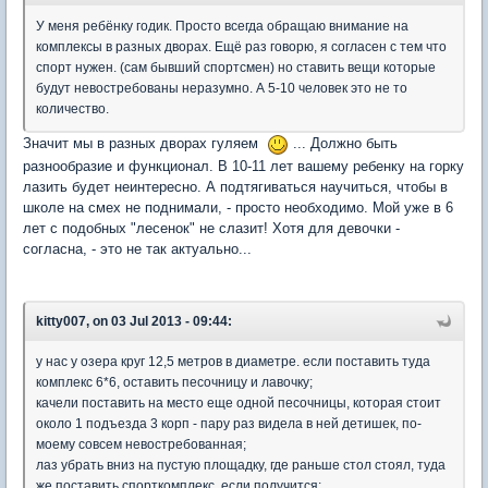
У меня ребёнку годик. Просто всегда обращаю внимание на
комплексы в разных дворах. Ещё раз говорю, я согласен с тем что
спорт нужен. (сам бывший спортсмен) но ставить вещи которые
будут невостребованы неразумно. А 5-10 человек это не то
количество.
Значит мы в разных дворах гуляем
... Должно быть
разнообразие и функционал. В 10-11 лет вашему ребенку на горку
лазить будет неинтересно. А подтягиваться научиться, чтобы в
школе на смех не поднимали, - просто необходимо. Мой уже в 6
лет с подобных "лесенок" не слазит! Хотя для девочки -
согласна, - это не так актуально...
kitty007, on 03 Jul 2013 - 09:44:
у нас у озера круг 12,5 метров в диаметре. если поставить туда
комплекс 6*6, оставить песочницу и лавочку;
качели поставить на место еще одной песочницы, которая стоит
около 1 подъезда 3 корп - пару раз видела в ней детишек, по-
моему совсем невостребованная;
лаз убрать вниз на пустую площадку, где раньше стол стоял, туда
же поставить спорткомплекс, если получится;