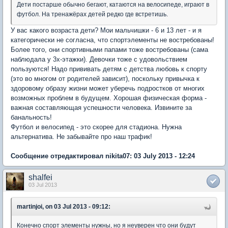
Дети постарше обычно бегают, катаются на велосипеде, играют в
футбол. На тренажёрах детей редко где встретишь.
У вас какого возраста дети? Мои мальчишки - 6 и 13 лет - и я
категорически не согласна, что спортэлементы не востребованы!
Более того, они спортивными папами тоже востребованы (сама
наблюдала у 3х-этажки). Девочки тоже с удовольствием
пользуются! Надо прививать детям с детства любовь к спорту
(это во многом от родителей зависит), поскольку привычка к
здоровому образу жизни может уберечь подростков от многих
возможных проблем в будущем. Хорошая физическая форма -
важная составляющая успешности человека. Извините за
банальность!
Футбол и велосипед - это скорее для стадиона. Нужна
альтернатива. Не забывайте про наш трафик!
Сообщение отредактировал nikita07: 03 July 2013 - 12:24
shalfei
03 Jul 2013
martinjoi, on 03 Jul 2013 - 09:12:
Конечно спорт элементы нужны, но я неуверен что они будут