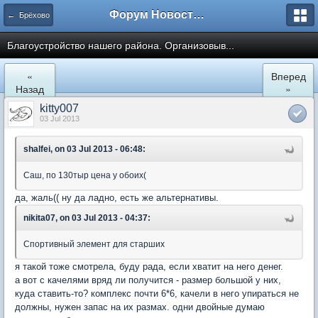
Форум Новостройки
← Брёхово
Благоустройство нашего района. Организовыв...
«
Вперед
Назад
»
kitty007
03 Jul 2013
shalfei, on 03 Jul 2013 - 06:48:
Саш, по 130тыр цена у обоих(
да, жаль(( ну да ладно, есть же альтернативы.
nikita07, on 03 Jul 2013 - 04:37:
Спортивный элемент для старших
я такой тоже смотрела, буду рада, если хватит на него денег.
а вот с качелями вряд ли получится - размер большой у них,
куда ставить-то? комплекс почти 6*6, качели в него упираться не
должны, нужен запас на их размах. одни двойные думаю