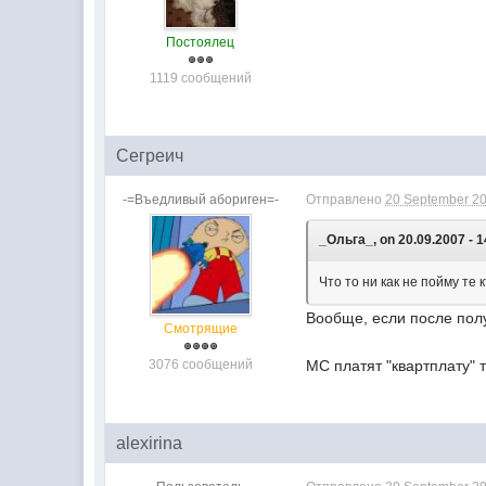
Постоялец
1119 сообщений
Сегреич
-=Въедливый абориген=-
Отправлено
20 September 20
_Ольга_, on 20.09.2007 - 1
Что то ни как не пойму те
Вообще, если после полу
Смотрящие
3076 сообщений
МС платят "квартплату" 
alexirina