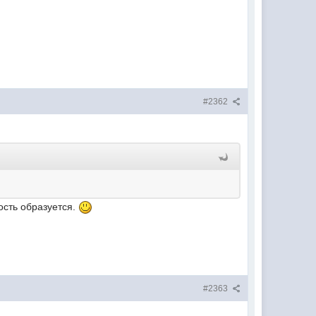
#2362
ость образуется.
#2363