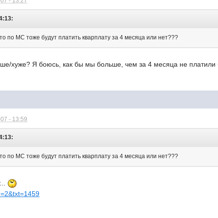
07 - 13:27
4:13:
 кто по МС тоже будут платить кварплату за 4 месяца или нет???
е/хуже? Я боюсь, как бы мы больше, чем за 4 месяца не платили 
07 - 13:59
4:13:
 кто по МС тоже будут платить кварплату за 4 месяца или нет???
...
tp=2&txt=1459