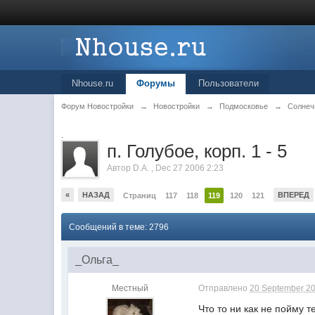
Nhouse.ru
Форумы
Пользователи
Форум Новостройки
→
Новостройки
→
Подмосковье
→
Солнеч
.
п. Голубое, корп. 1 - 5
Автор
D.A.
,
Dec 27 2006 2:23
«
НАЗАД
ВПЕРЕД
Страниц
117
118
119
120
121
Сообщений в теме: 2796
_Ольга_
Местный
Отправлено
20 September 20
Что то ни как не пойму т