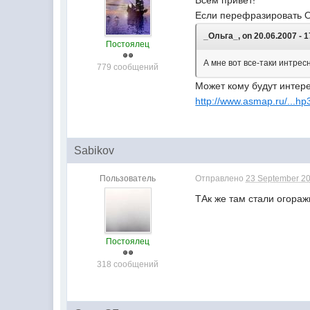
Всем привет!
Если перефразировать 
_Ольга_, on 20.06.2007 - 1
Постоялец
А мне вот все-таки интресн
779 сообщений
Может кому будут интер
http://www.asmap.ru/...hp
Sabikov
Пользователь
Отправлено
23 September 20
ТАк же там стали огораж
Постоялец
318 сообщений