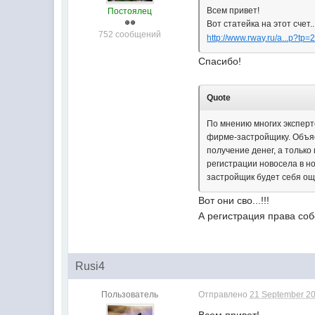
Всем привет!
Постоялец
Вот статейка на этот счет..
752 сообщений
http://www.rway.ru/a...p?tp
Спасибо!
Quote
По мнению многих эксперт
фирме-застройщику. Объяс
получение денег, а тольк
регистрации новосела в но
застройщик будет себя ощ
Вот они сво...!!!
А регистрация права соб
Rusi4
Пользователь
Отправлено
21 September 20