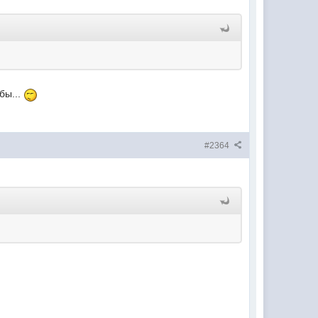
бы...
#2364