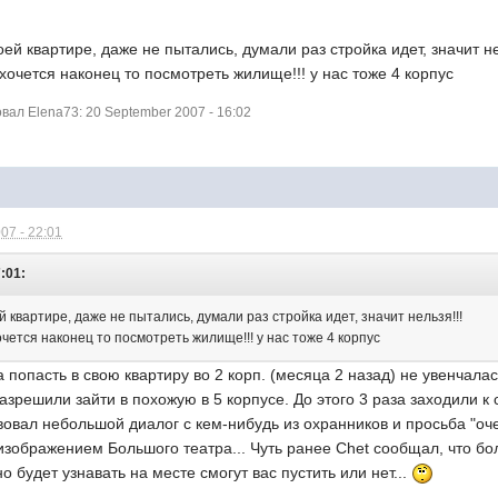
ей квартире, даже не пытались, думали раз стройка идет, значит не
 хочется наконец то посмотреть жилище!!! у нас тоже 4 корпус
ал Elena73: 20 September 2007 - 16:02
07 - 22:01
7:01:
й квартире, даже не пытались, думали раз стройка идет, значит нельзя!!!
очется наконец то посмотреть жилище!!! у нас тоже 4 корпус
попасть в свою квартиру во 2 корп. (месяца 2 назад) не увенчалас
азрешили зайти в похожую в 5 корпусе. До этого 3 раза заходили к 
вал небольшой диалог с кем-нибудь из охранников и просьба "очен
изображением Большого театра... Чуть ранее Chet сообщал, что бо
 будет узнавать на месте смогут вас пустить или нет...