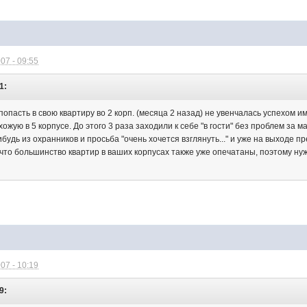
07 - 09:55
1:
пасть в свою квартиру во 2 корп. (месяца 2 назад) не увенчалась успехом им
ожую в 5 корпусе. До этого 3 раза заходили к себе "в гости" без проблем за
будь из охранников и просьба "очень хочется взглянуть..." и уже на выходе 
что большинство квартир в ваших корпусах также уже опечатаны, поэтому нужно
07 - 10:19
9: