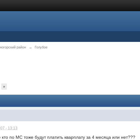
ногорский район
→
Голубое
»
07 - 13:13
е кто по МС тоже будут платить кварплату за 4 месяца или нет???