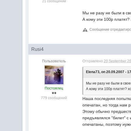
21 сообщений
Мы не разу не были в сво
А кому эти 100р платят?
Сообщение отредактиров
Rusi4
Пользователь
Отправлено
20 September 20
Elena73, on 20.09.2007 - 1
Мы не разу не были в свое
Постоялец
А кому эти 100р платят? х
779 сообщений
Наша последняя попытка 
опечатан, но тогда нам р
Этому обычно предшество
предъявлялся "билет" с 
опечатаны, поэтому нужно