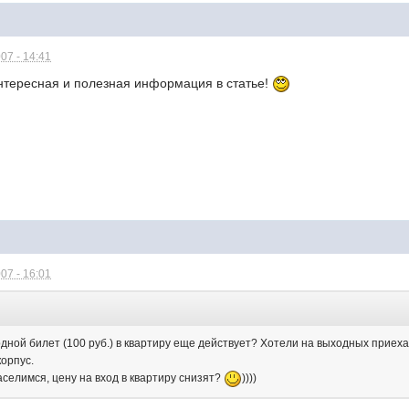
07 - 14:41
интересная и полезная информация в статье!
07 - 16:01
одной билет (100 руб.) в квартиру еще действует? Хотели на выходных приеха
корпус.
заселимся, цену на вход в квартиру снизят?
))))