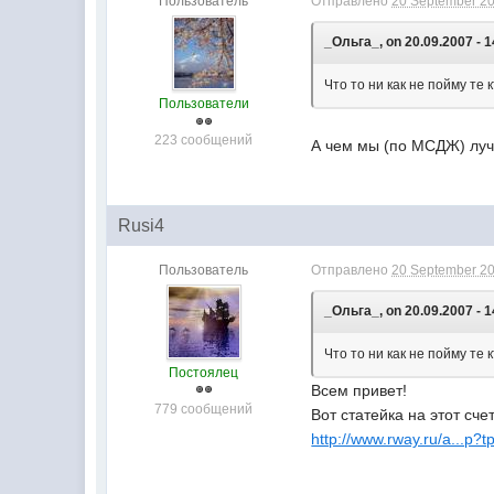
Пользователь
Отправлено
20 September 20
_Ольга_, on 20.09.2007 - 1
Что то ни как не пойму те
Пользователи
223 сообщений
А чем мы (по МСДЖ) лучш
Rusi4
Пользователь
Отправлено
20 September 20
_Ольга_, on 20.09.2007 - 1
Что то ни как не пойму те
Постоялец
Всем привет!
779 сообщений
Вот статейка на этот счет
http://www.rway.ru/a...p?