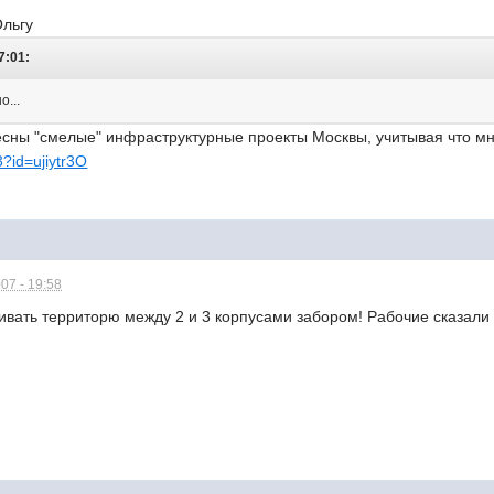
Ольгу
7:01:
о...
есны "смелые" инфраструктурные проекты Москвы, учитывая что мн
3?id=ujiytr3O
07 - 19:58
ивать территорю между 2 и 3 корпусами забором! Рабочие сказали