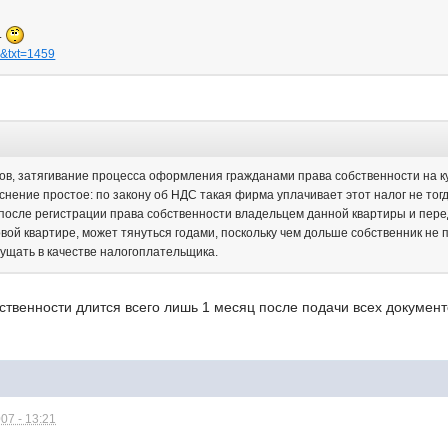
.
=2&txt=1459
ов, затягивание процесса оформления гражданами права собственности на к
нение простое: по закону об НДС такая фирма уплачивает этот налог не тогд
о после регистрации права собственности владельцем данной квартиры и пере
вой квартире, может тянуться годами, поскольку чем дольше собственник не 
ущать в качестве налогоплательщика.
ственности длится всего лишь 1 месяц после подачи всех документ
07 - 13:21