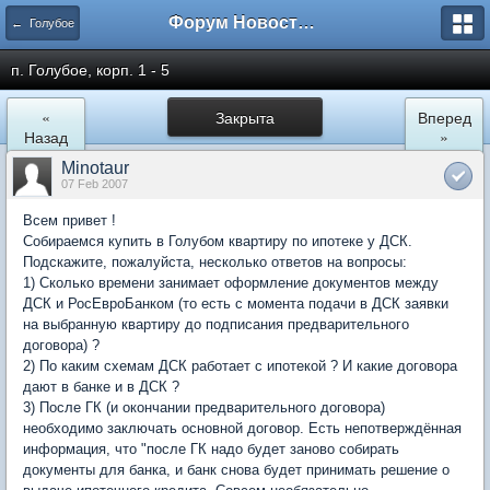
Форум Новостройки
← Голубое
п. Голубое, корп. 1 - 5
«
Закрыта
Вперед
Назад
»
Minotaur
07 Feb 2007
Всем привет !
Собираемся купить в Голубом квартиру по ипотеке у ДСК.
Подскажите, пожалуйста, несколько ответов на вопросы:
1) Сколько времени занимает оформление документов между
ДСК и РосЕвроБанком (то есть с момента подачи в ДСК заявки
на выбранную квартиру до подписания предварительного
договора) ?
2) По каким схемам ДСК работает с ипотекой ? И какие договора
дают в банке и в ДСК ?
3) После ГК (и окончании предварительного договора)
необходимо заключать основной договор. Есть непотверждённая
информация, что "после ГК надо будет заново собирать
документы для банка, и банк снова будет принимать решение о