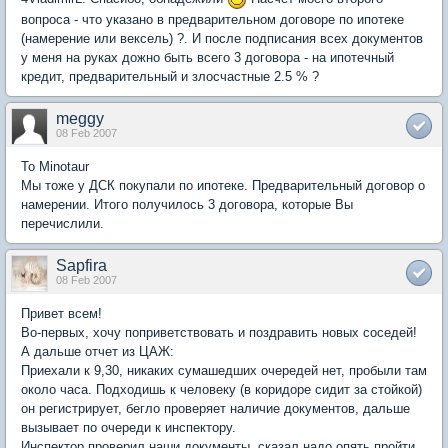
вопроса - что указано в предварительном договоре по ипотеке
(намерение или вексель) ?. И после подписания всех документов
у меня на руках дожно быть всего 3 договора - на ипотечный
кредит, предварительный и злосчастные 2.5 % ?
meggy
08 Feb 2007
То Minotaur
Мы тоже у ДСК покупали по ипотеке. Предварительный договор о
намерении. Итого получилось 3 договора, которые Вы
перечислили.
Sapfira
08 Feb 2007
Привет всем!
Во-первых, хочу поприветствовать и поздравить новых соседей!
А дальше отчет из ЦАЖ:
Приехали к 9,30, никаких сумашедших очередей нет, пробыли там
около часа. Подходишь к человеку (в коридоре сидит за стойкой)
он регистрирует, бегло проверяет наличие документов, дальше
вызывает по очереди к инспектору.
Инспектор проверил наши документы, сказал надо опять пройти