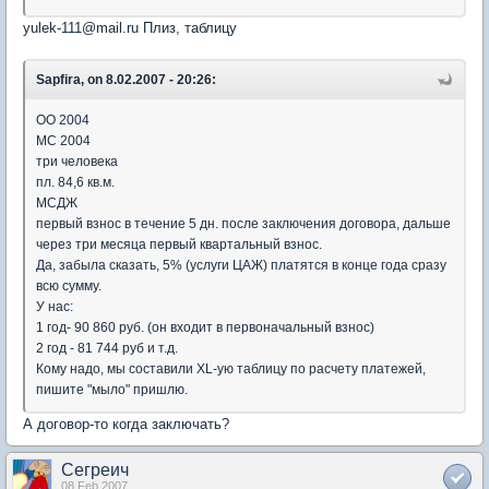
yulek-111@mail.ru Плиз, таблицу
Sapfira, on 8.02.2007 - 20:26:
ОО 2004
МС 2004
три человека
пл. 84,6 кв.м.
МСДЖ
первый взнос в течение 5 дн. после заключения договора, дальше
через три месяца первый квартальный взнос.
Да, забыла сказать, 5% (услуги ЦАЖ) платятся в конце года сразу
всю сумму.
У нас:
1 год- 90 860 руб. (он входит в первоначальный взнос)
2 год - 81 744 руб и т.д.
Кому надо, мы составили XL-ую таблицу по расчету платежей,
пишите "мыло" пришлю.
А договор-то когда заключать?
Сегреич
08 Feb 2007