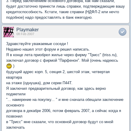
3. Перед заключением основного договора, как нам сказали,
будет достаточно принести лишь справки, подтверждающие вашу
кредитоспособность. Кстати, такие справки (НДФЛ-2 или нечто
подобное) надо предоставлять в банк ежегодно.
Playmaker
08 Feb 2007
Здравствуйте уважаемые соседи !
Недавно нашел этот форум и решил написать.
Я в конце лета приобрел жилье через фирму "Трисс" (triss.ru),
заключал договор с фирмой "Парфенон". Мой (очень надеюсь
)
будущий адрес корп. 5, секция 2, шестой этаж, четвертая
квартира
на этаже (однушка), дом серии П44Т.
Я заключил предварительный договор, как здесь верно
подметили
"... намерение на покупку... " и мне сначала обещали заключение
основного
договора в декабре 2006, потом февраль 2007, а сейчас когда я
позвонил
в "Трисс" мне сказали, что основной договор будут со мной
заключать