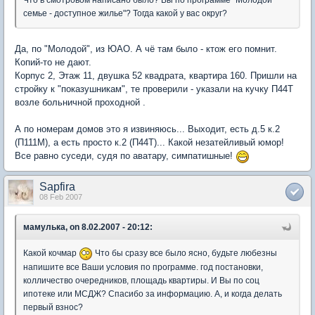
семье - доступное жилье"? Тогда какой у вас округ?
Да, по "Молодой", из ЮАО. А чё там было - ктож его помнит.
Копий-то не дают.
Корпус 2, Этаж 11, двушка 52 квадрата, квартира 160. Пришли на
стройку к "показушникам", те проверили - указали на кучку П44Т
возле больничной проходной .
А по номерам домов это я извиняюсь... Выходит, есть д.5 к.2
(П111М), а есть просто к.2 (П44Т)... Какой незатейливый юмор!
Все равно суседи, судя по аватару, симпатишные!
Sapfira
08 Feb 2007
мамулька, on 8.02.2007 - 20:12:
Какой кочмар
Что бы сразу все было ясно, будьте любезны
напишите все Ваши условия по программе. год постановки,
колличество очередников, площадь квартиры. И Вы по соц
ипотеке или МСДЖ? Спасибо за информацию. А, и когда делать
первый взнос?