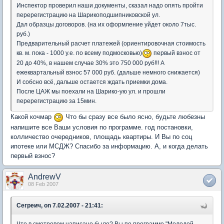
Инспектор проверил наши документы, сказал надо опять пройти
перерегистрацию на Шарикоподшипниковской ул.
Дал образцы договоров. (на их оформление уйдет около 7тыс.
руб.)
Предварительный расчет платежей (ориентировочная стоимость
кв. м. пока - 1000 у.е. по всему подмосковью)
первый взнос от
20 до 40%, в нашем случае 30% это 750 000 руб!!! А
ежеквартальный взнос 57 000 руб. (дальше немного снижается)
И собсно всё, дальше остается ждать приемки дома.
После ЦАЖ мы поехали на Шарико-ую ул. и прошли
перерегистрацию за 15мин.
Какой кочмар
Что бы сразу все было ясно, будьте любезны
напишите все Ваши условия по программе. год постановки,
колличество очередников, площадь квартиры. И Вы по соц
ипотеке или МСДЖ? Спасибо за информацию. А, и когда делать
первый взнос?
AndrewV
08 Feb 2007
Сегреич, on 7.02.2007 - 21:41:
Что в смотровом написано было? Вы по программе "Молодой