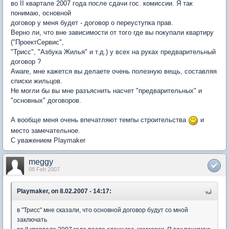
во II квартале 2007 года после сдачи гос. комиссии. Я так
понимаю, основной
договор у меня будет - договор о переуступка прав.
Верно ли, что вне зависимости от того где вы покупали квартиру
("ПроектСервис",
"Трисс", "Азбука Жилья" и т.д.) у всех на руках предварительный
договор ?
Aware, мне кажется вы делаете очень полезную вещь, составляя
списки жильцов.
Не могли бы вы мне разъяснить насчет "предварительных" и
"основных" договоров.
А вообще меня очень впечатляют темпы строительства
и
место замечательное.
С уважением Playmaker
meggy
08 Feb 2007
Playmaker, on 8.02.2007 - 14:17:
в "Трисс" мне сказали, что основной договор будут со мной
заключать