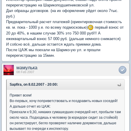
перерегистрацию на Шарикоподшипниковской ул.
Дал образцы договоров. (на их оформление уйдет около 7тыс.
руб.)
Предварительный расчет платежей (ориентировочная стоимость
кв. м. пока - 1000 у.е. по всему подмосковью)
первый взнос от
20 до 40%, в нашем случае 30% это 750 000 руб!!! А
ежеквартальный взнос 57 000 руб. (дальше немного снижается)
И собсно всё, дальше остается ждать приемки дома.
После ЦАЖ мы поехали на Шарико-ую ул. и прошли
перерегистрацию за 15мин.
мамулька
08 Feb 2007
Sapfira, on 8.02.2007 - 20:00:
Привет всем!
Во-первых, хочу поприветствовать и поздравить новых соседей!
А дальше отчет из ЦАЖ:
Приехали к 9,30, никаких сумашедших очередей нет, пробыли там
около часа. Подходишь к человеку (в коридоре сидит за стойкой)
он регистрирует, бегло проверяет наличие документов, дальше
вызывает по очереди к инспектору.