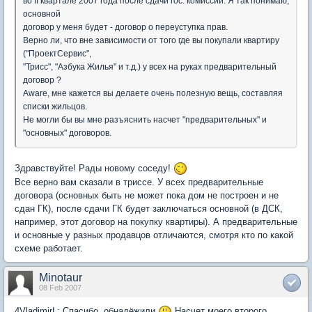
во II квартале 2007 года после сдачи гос. комиссии. Я так понимаю,
основной
договор у меня будет - договор о переуступка прав.
Верно ли, что вне зависимости от того где вы покупали квартиру
("ПроектСервис",
"Трисс", "Азбука Жилья" и т.д.) у всех на руках предварительный
договор ?
Aware, мне кажется вы делаете очень полезную вещь, составляя
списки жильцов.
Не могли бы вы мне разъяснить насчет "предварительных" и
"основных" договоров.
Здравствуйте! Рады новому соседу!
Все верно вам сказали в триссе. У всех предварительные
договора (основных быть не может пока дом не построен и не
сдан ГК), после сдачи ГК будет заключаться основной (в ДСК,
например, этот договор на покупку квартиры). А предварительные
и основные у разных продавцов отличаются, смотря кто по какой
схеме работает.
Minotaur
08 Feb 2007
4VladimirL: Спасибо, обнадёжили
Насчет моего второго