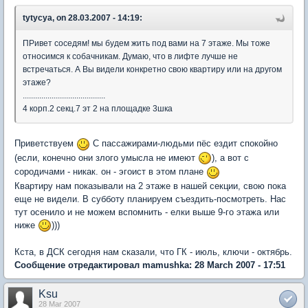
tytycya, on 28.03.2007 - 14:19:
ПРивет соседям! мы будем жить под вами на 7 этаже. Мы тоже
относимся к собачникам. Думаю, что в лифте лучше не
встречаться. А Вы видели конкретно свою квартиру или на другом
этаже?
........................................
4 корп.2 секц.7 эт 2 на площадке 3шка
Приветствуем
С пассажирами-людьми пёс ездит спокойно
(если, конечно они злого умысла не имеют
), а вот с
сородичами - никак. он - эгоист в этом плане
Квартиру нам показывали на 2 этаже в нашей секции, свою пока
еще не видели. В субботу планируем съездить-посмотреть. Нас
тут осенило и не можем вспомнить - елки выше 9-го этажа или
ниже
)))
Кста, в ДСК сегодня нам сказали, что ГК - июль, ключи - октябрь.
Сообщение отредактировал mamushka: 28 March 2007 - 17:51
Ksu
28 Mar 2007