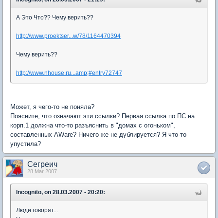
А Это Что?? Чему верить??
http://www.proektser...w/78/1164470394
Чему верить??
http://www.nhouse.ru...amp;#entry72747
Может, я чего-то не поняла?
Поясните, что означают эти ссылки? Первая ссылка по ПС на
корп.1 должна что-то разъяснить в "домах с огоньком",
составленных AWare? Ничего же не дублируется? Я что-то
упустила?
Сегреич
28 Mar 2007
Incognito, on 28.03.2007 - 20:20:
Люди говорят...