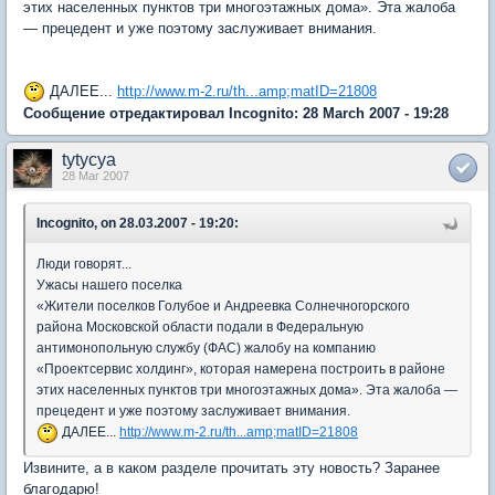
этих населенных пунктов три многоэтажных дома». Эта жалоба
— прецедент и уже поэтому заслуживает внимания.
ДАЛЕЕ...
http://www.m-2.ru/th...amp;matID=21808
Сообщение отредактировал Incognito: 28 March 2007 - 19:28
tytycya
28 Mar 2007
Incognito, on 28.03.2007 - 19:20:
Люди говорят...
Ужасы нашего поселка
«Жители поселков Голубое и Андреевка Солнечногорского
района Московской области подали в Федеральную
антимонопольную службу (ФАС) жалобу на компанию
«Проектсервис холдинг», которая намерена построить в районе
этих населенных пунктов три многоэтажных дома». Эта жалоба —
прецедент и уже поэтому заслуживает внимания.
ДАЛЕЕ...
http://www.m-2.ru/th...amp;matID=21808
Извините, а в каком разделе прочитать эту новость? Заранее
благодарю!