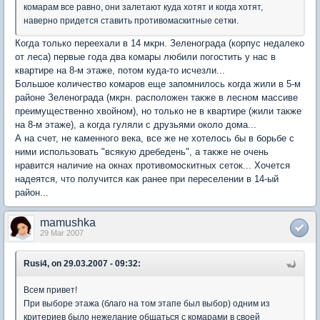
комарам все равно, они залетают куда хотят и когда хотят,
наверно придется ставить противомаскитные сетки.
Когда только переехали в 14 мкрн. Зеленограда (корпус недалеко
от леса) первые года два комары любили погостить у нас в
квартире на 8-м этаже, потом куда-то исчезли...
Большое количество комаров еще запомнилось когда жили в 5-м
районе Зеленограда (мкрн. расположен также в лесном массиве
преимущественно хвойном), но только не в квартире (жили также
на 8-м этаже), а когда гуляли с друзьями около дома...
А на счет, не каменного века, все же не хотелось бы в борьбе с
ними использовать "всякую дребедень", а также не очень
нравится наличие на окнах противомоскитных сеток... Хочется
надеятся, что получится как ранее при переселении в 14-ый
район...
mamushka
29 Mar 2007
Rusi4, on 29.03.2007 - 09:32:
Всем привет!
При выборе этажа (благо на том этапе был выбор) одним из
критериев было нежелание общаться с комарами в своей