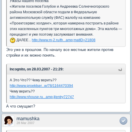
Ужасы нашего поселка
«Жители поселков Голубое и Андреевка Солнечногорского
района Московской области подали в Федеральную
антимонопольную службу (ФАС) жалобу на компанию
«Проектсервис холдинг», которая намерена построить в районе
этих населенных пунктов три многоэтажных дома». Эта жалоба —
прецедент и уже поэтому заслуживает внимания.
ДАЛЕЕ...
http://www.m-2.ru/th...amp;matID=21808
Это уже в прошлом. По началу все местные жители против
стройки и их можно понять.
Incognito, on 28.03.2007 - 21:29:
А Это Что?? Чему верить??
http://www.proektser...w/78/1164470394
Чему верить??
http://www.nhouse.ru...amp;#entry72747
А что смущает?
mamushka
28 Mar 2007