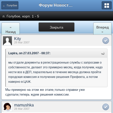
Форум Новостройки
← Голубое
п. Голубое, корп. 1 - 5
«
Закрыта
Вперед
Назад
»
Kity
28 Mar 2007
Lapira, on 27.03.2007 - 08:37:
мы отдали документы в регистрационные службы с запросами о
собственности, делают это примерно месяц, когда получим, надо
нести все в ДЕП, параллельно в течение месяца должна пройти
городская комиссия и получение решения Префекта, а потом
наверно в ЦАЖ.
Мы премерно на этом же этапе,только справки уже
сделали,теперь ждем решения комиссии.
mamushka
28 Mar 2007