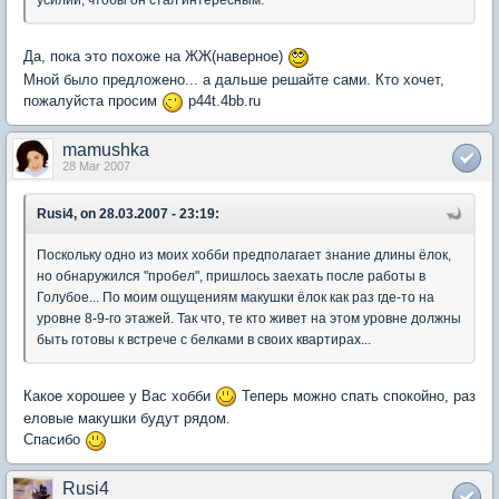
усилий, чтобы он стал интересным.
Да, пока это похоже на ЖЖ(наверное)
Мной было предложено... а дальше решайте сами. Кто хочет,
пожалуйста просим
p44t.4bb.ru
mamushka
28 Mar 2007
Rusi4, on 28.03.2007 - 23:19:
Поскольку одно из моих хобби предполагает знание длины ёлок,
но обнаружился "пробел", пришлось заехать после работы в
Голубое... По моим ощущениям макушки ёлок как раз где-то на
уровне 8-9-го этажей. Так что, те кто живет на этом уровне должны
быть готовы к встрече с белками в своих квартирах...
Какое хорошее у Вас хобби
Теперь можно спать спокойно, раз
еловые макушки будут рядом.
Спасибо
Rusi4