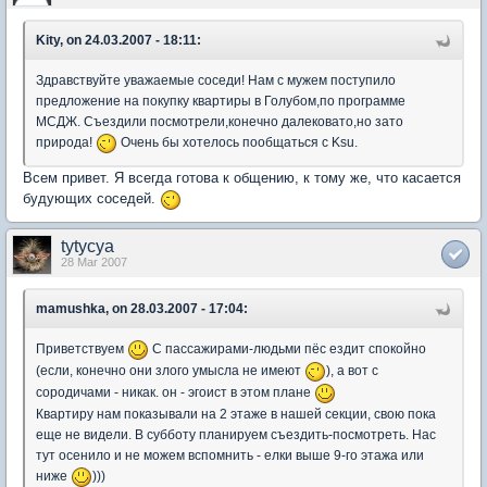
Kity, on 24.03.2007 - 18:11:
Здравствуйте уважаемые соседи! Нам с мужем поступило
предложение на покупку квартиры в Голубом,по программе
МСДЖ. Съездили посмотрели,конечно далековато,но зато
природа!
Очень бы хотелось пообщаться с Ksu.
Всем привет. Я всегда готова к общению, к тому же, что касается
будующих соседей.
tytycya
28 Mar 2007
mamushka, on 28.03.2007 - 17:04:
Приветствуем
С пассажирами-людьми пёс ездит спокойно
(если, конечно они злого умысла не имеют
), а вот с
сородичами - никак. он - эгоист в этом плане
Квартиру нам показывали на 2 этаже в нашей секции, свою пока
еще не видели. В субботу планируем съездить-посмотреть. Нас
тут осенило и не можем вспомнить - елки выше 9-го этажа или
ниже
)))