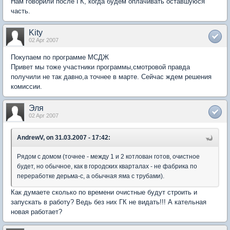
Нам говорили после ГК, когда будем оплачивать оставшуюся
часть.
Kity
02 Apr 2007
Покупаем по программе МСДЖ
Привет мы тоже участники программы,смотровой правда
получили не так давно,а точнее в марте. Сейчас ждем решения
комиссии.
Эля
02 Apr 2007
AndrewV, on 31.03.2007 - 17:42:
Рядом с домом (точнее - между 1 и 2 котлован готов, очистное
будет, но обычное, как в городских кварталах - не фабрика по
переработке дерьма-с, а обычная яма с трубами).
Как думаете сколько по времени очистные будут строить и
запускать в работу? Ведь без них ГК не видать!!! А кательная
новая работает?