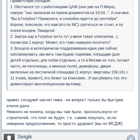
Приветствую соседей!
1. Обстчался тут с работницами ЦАЖ (они уже на П.Мира),
говорю: "нас записали на прием документов на 19.04...". А они мне:
"Вы в Голубое? Привозите, и спокойно ждитте до сентября".
Короче, пояснили, что нам (кто по МС) суетиться не стоит, и по
осени въедем. Такидела!
2. Завтра еду в Голубое (есть тут у меня такая электричка...),
посмотрю 1 корпус. Может, кто тоже намерен посетить?
3. Всецело и категорически поддерживаем идею уже сейчас
запланировать, как жить там будем: парковки, площадки (для
детей отдельно, для собак отдельно, а то в Москве их того, путают
часто, не песочницы, а минные поля), домофоны, двери
железные на лестничной площадке (1 корпус, квартиры 158-161 с
11 этажа, привет!), кто бежит за Клинским... И как убивать тех, кто
демонтирует вентиляционную вытяжку...
привет соседям! насчет пива - не вопрос! только бы быстрее
ключи дали...
Немного не поняла, когда мы там были, проскользнуло от
строителей, что плит не будет, т.е. самим покупать, если
неверное предположение, то просто здорово! (мы по МСДЖ)
Sergik