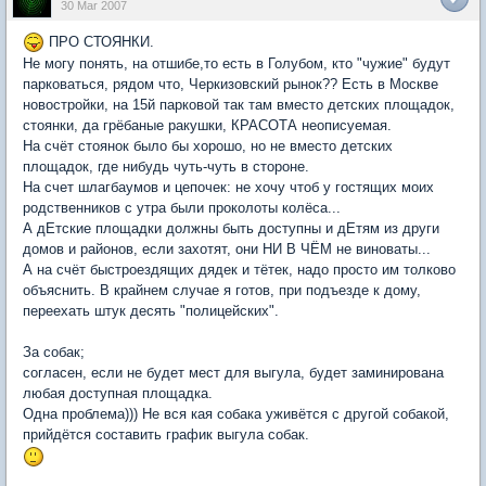
30 Mar 2007
ПРО СТОЯНКИ.
Не могу понять, на отшибе,то есть в Голубом, кто "чужие" будут
парковаться, рядом что, Черкизовский рынок?? Есть в Москве
новостройки, на 15й парковой так там вместо детских площадок,
стоянки, да грёбаные ракушки, КРАСОТА неописуемая.
На счёт стоянок было бы хорошо, но не вместо детских
площадок, где нибудь чуть-чуть в стороне.
На счет шлагбаумов и цепочек: не хочу чтоб у гостящих моих
родственников с утра были проколоты колёса...
А дЕтские площадки должны быть доступны и дЕтям из други
домов и районов, если захотят, они НИ В ЧЁМ не виноваты...
А на счёт быстроездящих дядек и тётек, надо просто им толково
объяснить. В крайнем случае я готов, при подъезде к дому,
переехать штук десять "полицейских".
За собак;
согласен, если не будет мест для выгула, будет заминирована
любая доступная площадка.
Одна проблема))) Не вся кая собака уживётся с другой собакой,
прийдётся составить график выгула собак.