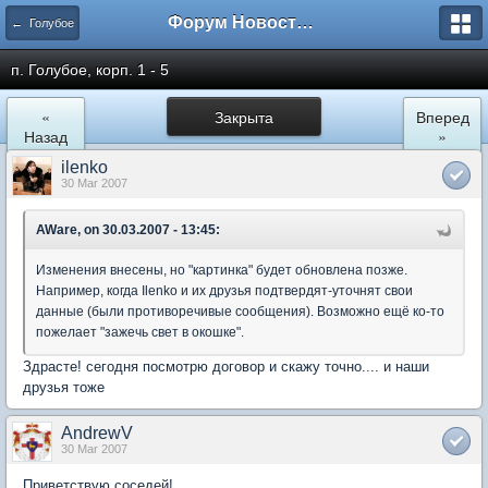
Форум Новостройки
← Голубое
п. Голубое, корп. 1 - 5
«
Закрыта
Вперед
Назад
»
ilenko
30 Mar 2007
AWare, on 30.03.2007 - 13:45:
Изменения внесены, но "картинка" будет обновлена позже.
Например, когда Ilenko и их друзья подтвердят-уточнят свои
данные (были противоречивые сообщения). Возможно ещё ко-то
пожелает "зажечь свет в окошке".
Здрасте! сегодня посмотрю договор и скажу точно.... и наши
друзья тоже
AndrewV
30 Mar 2007
Приветствую соседей!