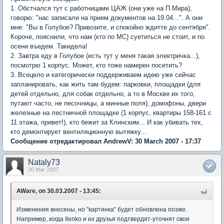
1. Обстчался тут с работницами ЦАЖ (они уже на П.Мира),
говорю: "нас записали на прием документов на 19.04...". А они
мне: "Вы в Голубое? Привозите, и спокойно ждитте до сентября".
Короче, пояснили, что нам (кто по МС) суетиться не стоит, и по
осени въедем. Такидела!
2. Завтра еду в Голубое (есть тут у меня такая электричка...),
посмотрю 1 корпус. Может, кто тоже намерен посетить?
3. Всецело и категорически поддерживаем идею уже сейчас
запланировать, как жить там будем: парковки, площадки (для
детей отдельно, для собак отдельно, а то в Москве их того,
путают часто, не песочницы, а минные поля), домофоны, двери
железные на лестничной площадке (1 корпус, квартиры 158-161 с
11 этажа, привет!), кто бежит за Клинским... И как убивать тех,
кто демонтирует вентиляционную вытяжку...
Сообщение отредактировал AndrewV: 30 March 2007 - 17:37
Nataly73
30 Mar 2007
AWare, on 30.03.2007 - 13:45:
Изменения внесены, но "картинка" будет обновлена позже.
Например, когда Ilenko и их друзья подтвердят-уточнят свои