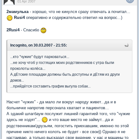
01 Apr 2007
2мамулька
- хорошо, что не кинулся сразу отвечать а почитал...
Rusi4
оперативно и содержательно ответил на вопрос...)
2Rusi4
- Спасибо
Incognito, on 30.03.2007 - 21:55:
...кто "чужие" будут парковаться...
...не хочу чтоб у гостящих моих родственников с утра были
проколоты колёса...
А дЕтские площадки должны быть доступны и дЕтям из други
домов...
...прийдётся составить график выгула собак...
Насчет "чужих" - да мало ли вокруг народу живет...да и в
больничке напротив персонала хватает и пациентов...
А эдакий шлагбаум послужит лишней гарантией того, что "чужие
здесь не ходят"...
и что ваше место не займут...да и
родственникам/друзьям, погостить приехавшим, именно по этой
причине никто ничего колоть не будет - все свои)) Однако я не
настаиваю, а только высказал свое видение, у нас и машины то