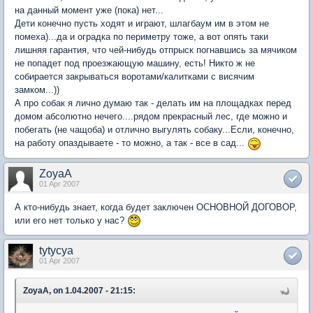
на данный момент уже (пока) нет...
Дети конечно пусть ходят и играют, шлагбаум им в этом не
помеха)...да и оградка по периметру тоже, а вот опять таки
лишняя гарантия, что чей-нибудь отпрыск погнавшись за мячиком
не попадет под проезжающую машину, есть! Никто ж не
собирается закрываться воротами/калитками с висячим
замком...))
А про собак я лично думаю так - делать им на площадках перед
домом абсолютно нечего....рядом прекрасный лес, где можно и
побегать (не чащоба) и отлично выгулять собаку...Если, конечно,
на работу опаздываете - то можно, а так - все в сад...
ZoyaA
01 Apr 2007
А кто-нибудь знает, когда будет заключен ОСНОВНОЙ ДОГОВОР,
или его нет только у нас?
tytycya
01 Apr 2007
ZoyaA, on 1.04.2007 - 21:15: