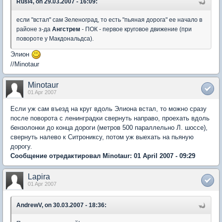
Rusi4, on 29.03.2007 - 16:09:
если "встал" сам Зеленоград, то есть "пьяная дорога" ее начало в
районе з-да
Ангстрем
- ПОК - первое круговое движение (при
повороте у Макдональдса).
Элион
//Minotaur
Minotaur
01 Apr 2007
Если уж сам въезд на круг вдоль Элиона встал, то можно сразу
после поворота с ленинградки свернуть направо, проехать вдоль
бензолонки до конца дороги (метров 500 параллельно Л. шоссе),
свернуть налево к Ситрониксу, потом уж выехать на пьяную
дорогу.
Сообщение отредактировал Minotaur: 01 April 2007 - 09:29
Lapira
01 Apr 2007
AndrewV, on 30.03.2007 - 18:36: