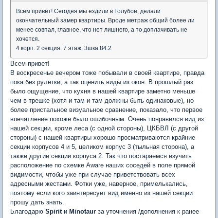
Всем привет! Сегодня мы ездили в Голубое, делали
окончательный замер квартиры. Вроде метраж общий более ли
менее совпал, главное, что нет лишнего, а то доплачивать не
хочется.
4 корп. 2 секция. 7 этаж. 3шка 84.2
Всем привет!
В воскресенье вечером тоже побывали в своей квартире, правда
пока без рулетки, а так оценить виды из окон. В прошлый раз
было ощущение, что кухня в нашей квартире заметно меньше
чем в трешке (хотя и там и там должны быть одинаковые), но
более пристальное визуальное сравнение, показало, что первое
впечатление похоже было ошибочным. Очень понравился вид из
нашей секции, кроме леса (с одной стороны), ЦКБВЛ (с другой
стороны) с нашей квартиры хорошо просматриваются крайние
секции корпусов 4 и 5, целиком корпус 3 (тыльная сторона), а
также другие секции корпуса 2. Так что постараемся изучить
расположение по схемке Aware наших соседей в поле прямой
видимости, чтобы уже при случае приветствовать всех
адресными жестами. Фотки уже, наверное, примелькались,
поэтому если кого заинтересует вид именно из нашей секции
прошу дать знать.
Благодарю
Spirit
и
Minotaur
за уточнения /дополнения к ранее