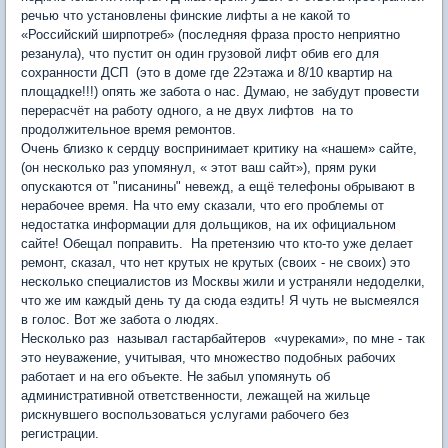
речью что установлены финские лифты а не какой то
«Российский ширпотреб» (последняя фраза просто неприятно
резанула), что пустит он один грузовой лифт обив его для
сохранности ДСП (это в доме где 22этажа и 8/10 квартир на
площадке!!!) опять же забота о нас. Думаю, не забудут провести
перерасчёт на работу одного, а не двух лифтов на то
продолжительное время ремонтов.
Очень близко к сердцу воспринимает критику на «нашем» сайте,
(он несколько раз упомянул, « этот ваш сайт»), прям руки
опускаются от "писанины" невежд, а ещё телефоны обрывают в
нерабочее время. На что ему сказали, что его проблемы от
недостатка информации для дольщиков, на их официальном
сайте! Обещал поправить. На претензию что кто-то уже делает
ремонт, сказал, что нет крутых не крутых (своих - не своих) это
несколько специалистов из Москвы жили и устраняли недоделки,
что же им каждый день ту да сюда ездить! Я чуть не высмеялся
в голос. Вот же забота о людях.
Несколько раз называл гастарбайтеров «чуреками», по мне - так
это неуважение, учитывая, что множество подобных рабочих
работает и на его объекте. Не забыл упомянуть об
административной ответственности, лежащей на жильце
рискнувшего воспользоваться услугами рабочего без
регистрации.