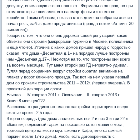
девушку, снимавшую его на планшет. Формально он прав, но при
этом некоторые «писали» его на смартфоны и это его не
коробило. Таким образом, показав кто
в доме
на собрании хозяин
начал речь, забыв даже представиться (правда потом ч/з. мин. 30
вспомнил)).
Говорил о том, что они очень дорожат своей репутацией, какие
объекты они строили (микрорайон Куркино в Москве, поликлиника
и ещё что-то). Уточнив с каких домов пришёл народ с гордостью
сказал, что дома «Десантная д.1» на порядок лучше построены
чем «Десантная д.17». Несмотря на то, что построены они всего
за восемь месяцев. Тут меня второй раз ГД неприятно удивил.
Гуляя перед собранием вокруг стройки обратил внимание на
плакат у ворот ближнего проезда. Так вот на нём указан первый
дом со сроками строительства 2011 – 2012г. (первая очередь). В
проектной декларации сроки:
Начало – IV квартал 2011 г Окончание – III квартал 2013 г.
Какие 8 месяцев???
Рассказал о грандиозных планах застройки территории в сверх
сжатые сроки - 2,5 года.
Вторая очередь (два дома аналогичных поз.2 и поз.3 и три 22эт.
«башни», подземный гараж на несколько сотен машино-мест,
торговый центр на месте муз. школы и Кафе, многоэтажный
паркинг возле 17-го дома). Якобы есть договоренность с