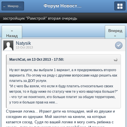
Форум Новостройки
← Микрорайон Солнечный (ул. Лучистая 1, 2, 3)
застройщик "Рамстрой" вторая очередь
«
Вперед
Назад
»
Natysik
13 Oct 2013
MarchCat, on 13 Oct 2013 - 17:50:
Ну вот видите, вы выбрали 1 вариант, а я придерживаюсь второго
варианта. По-этому на ряду с другими вопросами надо решить как
платить за ДОП услуги.
"
И с чего Вы взяли, что если я буду платить относительно своих
метров, то я буду ниже по статусу чем те у кого квартира больше?
"
- что тут не понятного, кто больше платит за общую территорию,
у того и больше прав на нее...
Странная логика... Играют дети на площадке, мой из двушки и
соседкин из однушки. Мой захотел на качели, на которых
катается сосед. Судя по вашей логике я могу снять ребенка с