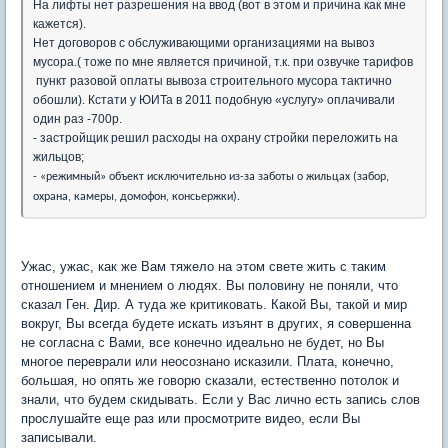
На лифты нет разрешения на ввод (вот в этом и причина как мне
кажется).
Нет договоров с обслуживающими организациями на вывоз
мусора.( тоже по мне является причиной, т.к. при озвучке тарифов
пункт разовой оплаты вывоза строительного мусора тактично
обошли). Кстати у ЮИТа в 2011 подобную «услугу» оплачивали
один раз -700р.
- застройщик решил расходы на охрану стройки переложить на
жильцов;
- «режимный» объект исключительно из-за заботы о жильцах (забор,
охрана, камеры, домофон, консьержки).
Ужас, ужас, как же Вам тяжело на этом свете жить с таким
отношением и мнением о людях. Вы половину не поняли, что
сказал Ген. Дир. А туда же критиковать. Какой Вы, такой и мир
вокруг, Вы всегда будете искать изъянт в других, я совершенна
не согласна с Вами, все конечно идеально не будет, но Вы
многое переврали или неосознано исказили. Плата, конечно,
большая, но опять же говорю сказали, естественно потолок и
знали, что будем скидывать. Если у Вас лично есть запись слов
прослушайте еще раз или просмотрите видео, если Вы
записывали.