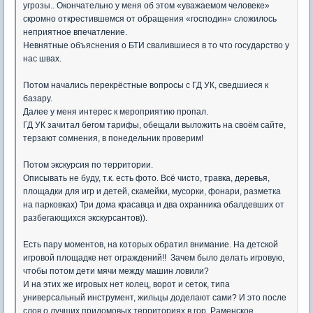
угрозы.. Окончательно у меня об этом «уважаемом человеке»
скромно открестившемся от обращения «господин» сложилось
неприятное впечатление.
Невнятные объяснения о БТИ свалившиеся в то что государство у
нас швах.
Потом начались перекрёстные вопросы с ГД УК, сведшиеся к
базару.
Далее у меня интерес к мероприятию пропал.
ГД УК зачитал бегом тарифы, обещали выложить на своём сайте,
терзают сомнения, в понедельник проверим!
Потом экскурсия по территории.
Описывать не буду, т.к. есть фото. Всё чисто, травка, деревья,
площадки для игр и детей, скамейки, мусорки, фонари, разметка
на парковках) Три дома красавца и два охранника обалдевших от
разбегающихся экскурсантов)).
Есть пару моментов, на которых обратил внимание. На детской
игровой площадке нет ограждений!! Зачем было делать игровую,
чтобы потом дети мячи между машин ловили?
И на этих же игровых нет колец, ворот и сеток, типа
универсальный инструмент, жильцы доделают сами? И это после
слов о лучших придомовых территориях в гор. Раменское.