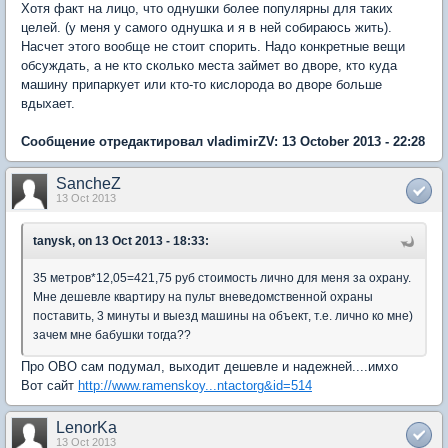
Хотя факт на лицо, что однушки более популярны для таких
целей. (у меня у самого однушка и я в ней собираюсь жить).
Насчет этого вообще не стоит спорить. Надо конкретные вещи
обсуждать, а не кто сколько места займет во дворе, кто куда
машину припаркует или кто-то кислорода во дворе больше
вдыхает.
Сообщение отредактировал vladimirZV: 13 October 2013 - 22:28
SancheZ
13 Oct 2013
tanysk, on 13 Oct 2013 - 18:33:
35 метров*12,05=421,75 руб стоимость лично для меня за охрану.
Мне дешевле квартиру на пульт вневедомственной охраны
поставить, 3 минуты и выезд машины на объект, т.е. лично ко мне)
зачем мне бабушки тогда??
Про ОВО сам подумал, выходит дешевле и надежней....имхо
Вот сайт
http://www.ramenskoy...ntactorg&id=514
LenorKa
13 Oct 2013