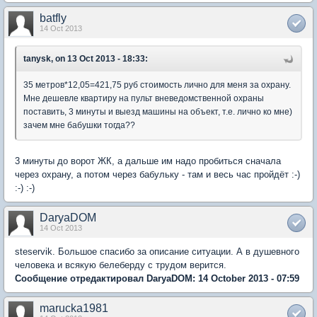
batfly
14 Oct 2013
tanysk, on 13 Oct 2013 - 18:33:
35 метров*12,05=421,75 руб стоимость лично для меня за охрану.
Мне дешевле квартиру на пульт вневедомственной охраны
поставить, 3 минуты и выезд машины на объект, т.е. лично ко мне)
зачем мне бабушки тогда??
3 минуты до ворот ЖК, а дальше им надо пробиться сначала
через охрану, а потом через бабульку - там и весь час пройдёт :-)
:-) :-)
DaryaDOM
14 Oct 2013
steservik. Большое спасибо за описание ситуации. А в душевного
человека и всякую белеберду с трудом верится.
Сообщение отредактировал DaryaDOM: 14 October 2013 - 07:59
marucka1981