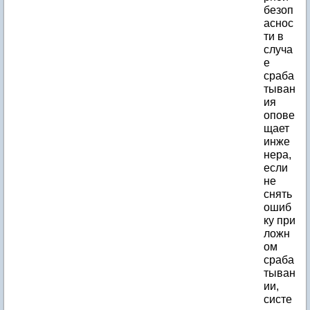
безоп
аснос
ти в
случа
е
сраба
тыван
ия
опове
щает
инже
нера,
если
не
снять
ошиб
ку при
ложн
ом
сраба
тыван
ии,
систе