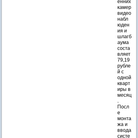
енних
камер
видео
набл
юден
ия и
шлагб
аума
соста
вляет
79,19
рубле
й с
одной
кварт
иры в
месяц
.
Посл
е
монта
жа и
ввода
систе