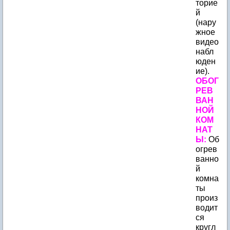
торие
й
(нару
жное
видео
набл
юден
ие).
ОБОГ
РЕВ
ВАН
НОЙ
КОМ
НАТ
Ы:
Об
огрев
ванно
й
комна
ты
произ
водит
ся
кругл