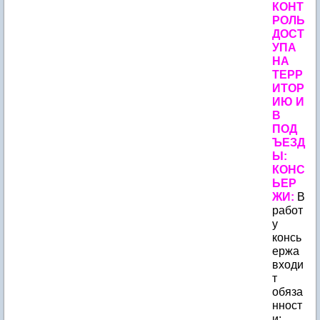
КОНТ
РОЛЬ
ДОСТ
УПА
НА
ТЕРР
ИТОР
ИЮ И
В
ПОД
ЪЕЗД
Ы:
КОНС
ЬЕР
ЖИ:
В
работ
у
консь
ержа
входи
т
обяза
нност
и: