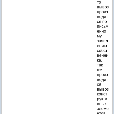
то
вывоз
произ
водит
ся по
письм
енно
му
заявл
ению
собст
венни
ка,
так
же
произ
водит
ся
вывоз
конст
рукти
вных
элеме
нтов