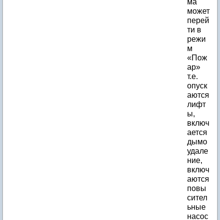
ма
может
перей
ти в
режи
м
«Пож
ар»
т.е.
опуск
аются
лифт
ы,
включ
ается
дымо
удале
ние,
включ
аются
повы
сител
ьные
насос