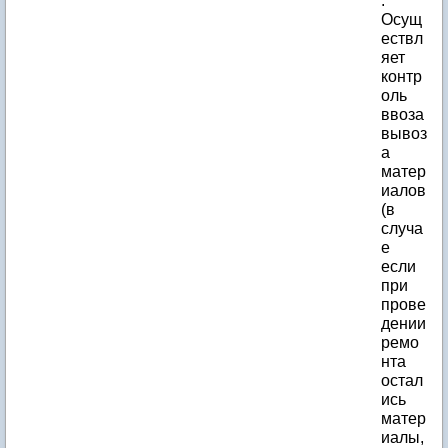
.
Осущ
ествл
яет
контр
оль
ввоза
вывоз
а
матер
иалов
(в
случа
е
если
при
прове
дении
ремо
нта
остал
ись
матер
иалы,