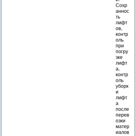
Сохр
аннос
ть
лифт
ов,
контр
оль
при
погру
зке
лифт
а,
контр
оль
уборк
и
лифт
а
после
перев
озки
матер
иалов