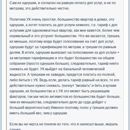
Сам из однушки, и согласен на равную оплату доп услуг, а не по
метражу, это действительно честно.
Политика УК очень простая, большинство квартир в домах, это
однушки, а хотят платить за доп услуги немного, т.е. тариф с доп
услугами для однокомнатных квартир, как мне кажется, более чем
нормальный и это устроит большинство. Что же касается, трешек,
их меньше, поэтому когда будет голосование на счет доп услуг,
однушки будут за тарификацию по метрам, а трешки по равным
долям. В итоге, однушки выиграют на голосовании за доп услуги +
за метровую тарификацию и это будет большинство на общем
собрании (просто однушек больше), следовательно, тариф никто
снижать не будет. УК выйдет на банальной человеческой
жадности. А трешкам не завидую, придется платить по-полной,
либо биться с УК. Ведь если, делать тариф равный на всех, то его
действительно нужно снижать. (начнут "визжать" и бить в кулаки
однушки, их большинство и с УК это может быть решающим
факторов, так как число активистов из большинства будет больше,
чем из меньшества, следовательно дело до суда дойдет с
большей вероятностью) Именно поэтому, голос у трешек должен
иметь больший вес, чем у однушки.
Если вы ни черта не поняли из того, что я написал выше, мораль
такова: