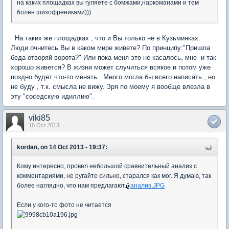
на каких площадках вы гуляете с бомжами,наркоманами и тем
болен шизофрениками)))
На таких же площадках , что и Вы только не в Кузьминках.
Люди очнитесь Вы в каком мире живете? По принципу:"Пришла
беда отворяй ворота?" Или пока меня это не касалось, мне и так
хорошо живется? В жизни может случиться всякое и потом уже
поздно будет что-то менять. Много могла бы всего написать , но
не буду , т.к. смысла не вижу. Зря по моему я вообще влезла в
эту "соседскую идиллию".
viki85
18 Oct 2013
kordan, on 14 Oct 2013 - 19:37:
Кому интересно, провел небольшой сравнительный анализ с
комментариями, не ругайте сильно, старался как мог. Я думаю, так
более наглядно, что нам предлагают.
анализ.JPG
Если у кого-то фото не читается