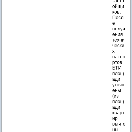
застр
ойщи
ков.
Посл
е
получ
ения
техни
чески
х
паспо
ртов
БТИ
площ
ади
уточн
ены
(из
площ
ади
кварт
ир
вычте
ны