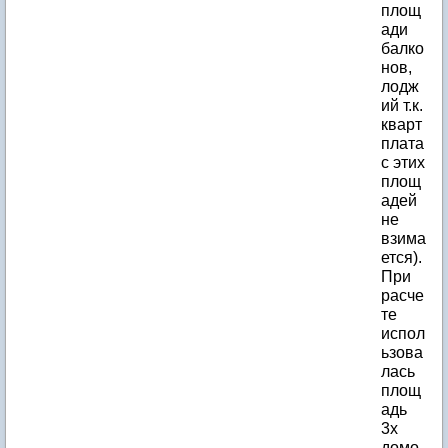
площ
ади
балко
нов,
лодж
ий т.к.
кварт
плата
с этих
площ
адей
не
взима
ется).
При
расче
те
испол
ьзова
лась
площ
адь
3х
домо