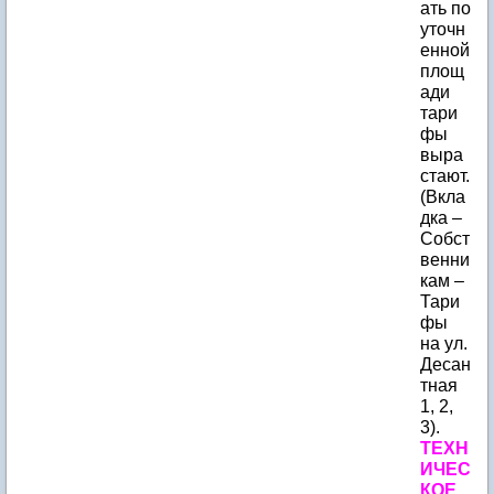
ать по
уточн
енной
площ
ади
тари
фы
выра
стают.
(Вкла
дка –
Собст
венни
кам –
Тари
фы
на ул.
Десан
тная
1, 2,
3).
ТЕХН
ИЧЕС
КОЕ