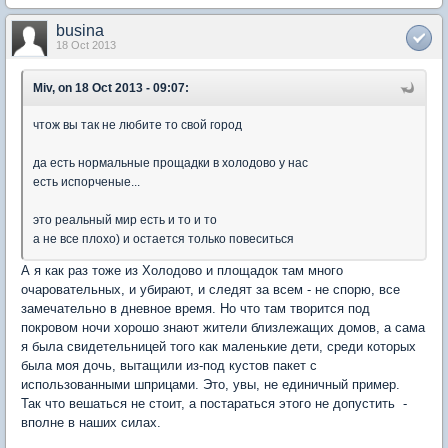
busina
18 Oct 2013
Miv, on 18 Oct 2013 - 09:07:
чтож вы так не любите то свой город
да есть нормальные прощадки в холодово у нас
есть испорченые...
это реальный мир есть и то и то
а не все плохо) и остается только повеситься
А я как раз тоже из Холодово и площадок там много
очаровательных, и убирают, и следят за всем - не спорю, все
замечательно в дневное время. Но что там творится под
покровом ночи хорошо знают жители близлежащих домов, а сама
я была свидетельницей того как маленькие дети, среди которых
была моя дочь, вытащили из-под кустов пакет с
использованными шприцами. Это, увы, не единичный пример.
Так что вешаться не стоит, а постараться этого не допустить -
вполне в наших силах.