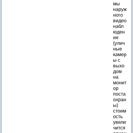
мы
наруж
ного
видео
набл
юден
ия
(улич
ные
камер
ы с
выхо
дом
на
монит
ор
поста
охран
ы)
стоим
ость
увели
чится