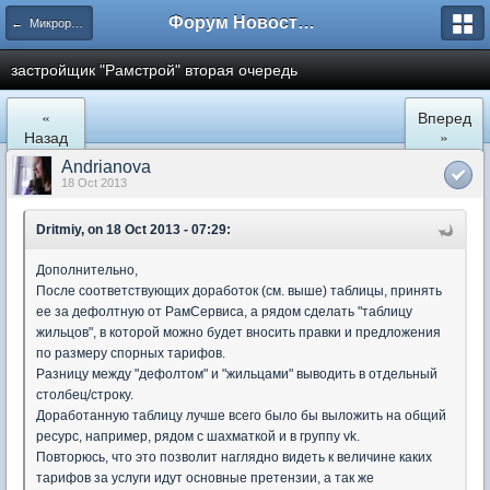
Форум Новостройки
← Микрорайон Солнечный (ул. Лучистая 1, 2, 3)
застройщик "Рамстрой" вторая очередь
«
Вперед
Назад
»
Andrianova
18 Oct 2013
Dritmiy, on 18 Oct 2013 - 07:29:
Дополнительно,
После соответствующих доработок (см. выше) таблицы, принять
ее за дефолтную от РамСервиса, а рядом сделать "таблицу
жильцов", в которой можно будет вносить правки и предложения
по размеру спорных тарифов.
Разницу между "дефолтом" и "жильцами" выводить в отдельный
столбец/строку.
Доработанную таблицу лучше всего было бы выложить на общий
ресурс, например, рядом с шахматкой и в группу vk.
Повторюсь, что это позволит наглядно видеть к величине каких
тарифов за услуги идут основные претензии, а так же