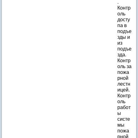
.
Контр
оль
досту
па в
подъе
зды и
из
подъе
зда.
Контр
оль за
пожа
рной
лестн
ицей.
Контр
оль
работ
ы
систе
мы
пожа
рной