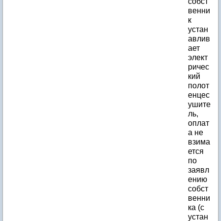
собст
венни
к
устан
авлив
ает
элект
ричес
кий
полот
енцес
ушите
ль,
оплат
а не
взима
ется
по
заявл
ению
собст
венни
ка (с
устан