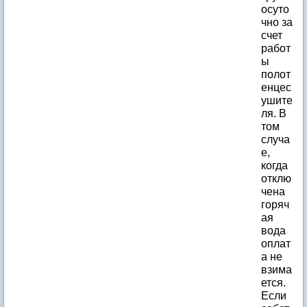
осуто
чно за
счет
работ
ы
полот
енцес
ушите
ля. В
том
случа
е,
когда
отклю
чена
горяч
ая
вода
оплат
а не
взима
ется.
Если