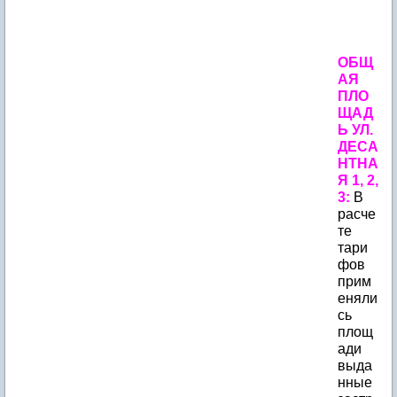
ОБЩ
АЯ
ПЛО
ЩАД
Ь УЛ.
ДЕСА
НТНА
Я 1, 2,
3:
В
расче
те
тари
фов
прим
еняли
сь
площ
ади
выда
нные