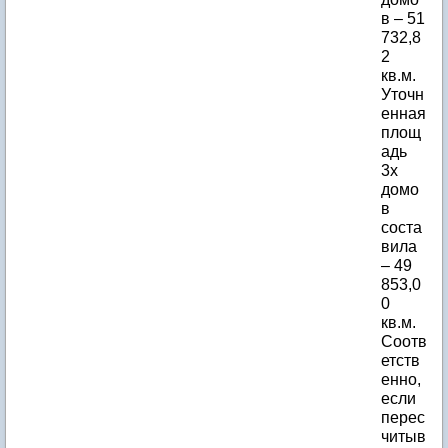
в – 51
732,8
2
кв.м.
Уточн
енная
площ
адь
3х
домо
в
соста
вила
– 49
853,0
0
кв.м.
Соотв
етств
енно,
если
перес
читыв