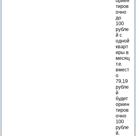
ориен
тиров
очно
до
100
рубле
й с
одной
кварт
иры в
месяц
т.е.
вмест
о
79,19
рубле
й
будет
ориен
тиров
очно
100
рубле
й.