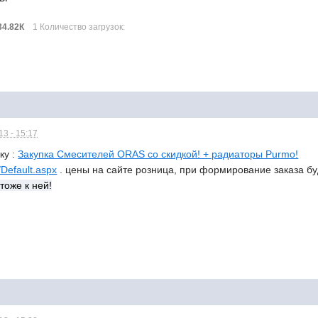
34.82К
1 Количество загрузок:
3 - 15:17
ку :
Закупка Смесителей ORAS со скидкой! + радиаторы Purmo!
/Default.aspx
. цены на сайте розница, при формирование заказа буд
тоже к ней!