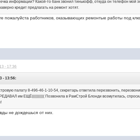
течка информации? Какой-то банк звонил тинькофф, откуда он телефон мой зн
наверно кредит предлагать на ремонт хотят.
те пожалуйста работников, оказывающих ремонтые работы под ключ
3 - 17:36
 - 13:56:
стровую палату 8-496-46-1-10-54, секретарь ответила перезвонить, перезво
ЕДАВАЛ им ЕЩЁ(((((((((( Позвонила в РамСтрой Блонди возмутилась, спросила
!
вды не дождешься от них.