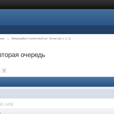
кое
→
Микрорайон Солнечный (ул. Лучистая 1, 2, 3)
вторая очередь
»
3 - 14:52
: