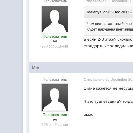
Пользователь
Отправлено
05 December 201
Melenya, on 05 Dec 2013 - 
Чем ниже этаж, тем более 
будет нарушена вентиляция
Пользователи
а если 2-3 этаж? скольк
стандартные холодильни
273 сообщений
Miv
Пользователь
Отправлено
05 December 201
1 мне кажется не несу
4 это туалетванна? тогд
имхо
Пользователи
228 сообщений