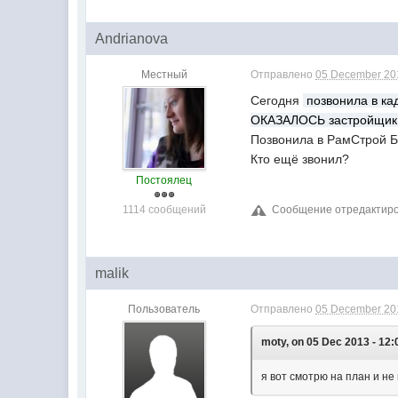
Andrianova
Местный
Отправлено
05 December 201
Сегодня
позвонила в кад
ОКАЗАЛОСЬ застройщик 
Позвонила в РамСтрой Бл
Кто ещё звонил?
Постоялец
1114 сообщений
Сообщение отредактиров
malik
Пользователь
Отправлено
05 December 201
moty, on 05 Dec 2013 - 12:
я вот смотрю на план и не