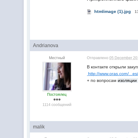
htmlimage (1).jpg
1
Andrianova
Местный
Отправлено
05 December 201
В контакте открыли закуп
http://www.oras.com/...es
+ по вопросам
изоляции 
Постоялец
1114 сообщений
malik