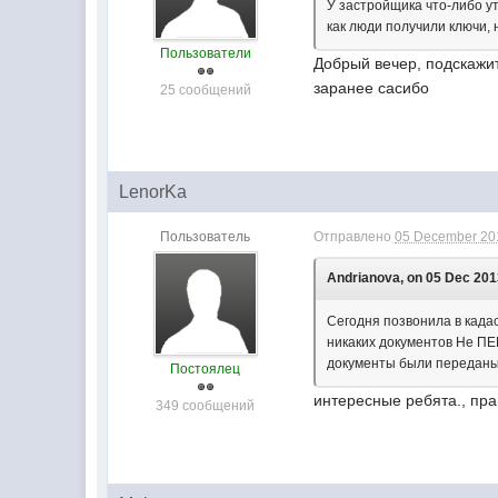
У застройщика что-либо у
как люди получили ключи, 
Пользователи
Добрый вечер, подскажи
заранее сасибо
25 сообщений
LenorKa
Пользователь
Отправлено
05 December 201
Andrianova, on 05 Dec 2013
Сегодня позвонила в када
никаких документов Не ПЕР
документы были переданы
Постоялец
интересные ребята., пра
349 сообщений