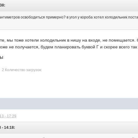
:38:
сантиметров освободиться примерно? в угол у короба хотел холодильник пост
е, мы тоже хотели холодильник в нишу на входе, не помещается. бу
тоже не получается, будем планировать буквой Г и скорее всего так
лы
2 Количество загрузок:
3 - 17:29
 - 14:18: