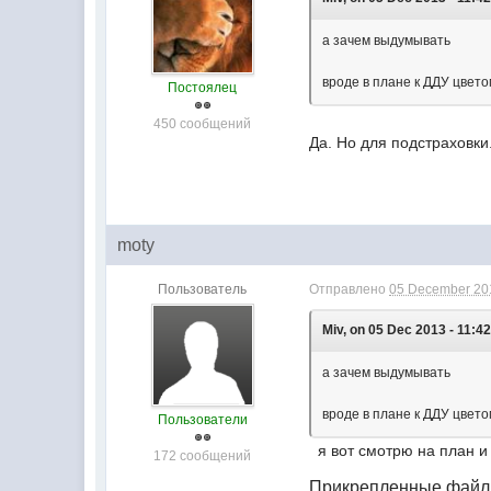
а зачем выдумывать
вроде в плане к ДДУ цвет
Постоялец
450 сообщений
Да. Но для подстраховки
moty
Пользователь
Отправлено
05 December 201
Miv, on 05 Dec 2013 - 11:42
а зачем выдумывать
вроде в плане к ДДУ цвет
Пользователи
я вот смотрю на план и 
172 сообщений
Прикрепленные фай