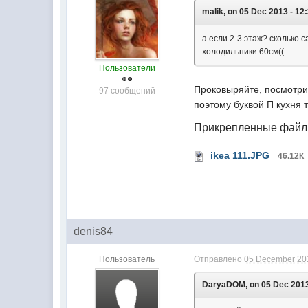
malik, on 05 Dec 2013 - 12
а если 2-3 этаж? сколько 
холодильники 60см((
Пользователи
Проковыряйте, посмотрит
97 сообщений
поэтому буквой П кухня 
Прикрепленные фай
ikea 111.JPG
46.12К
denis84
Пользователь
Отправлено
05 December 201
DaryaDOM, on 05 Dec 2013