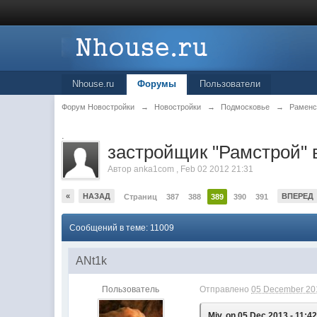
Nhouse.ru
Форумы
Пользователи
Форум Новостройки
→
Новостройки
→
Подмосковье
→
Раменс
.
застройщик "Рамстрой" 
Автор
anka1com
,
Feb 02 2012 21:31
«
НАЗАД
ВПЕРЕД
Страниц
387
388
389
390
391
Сообщений в теме: 11009
ANt1k
Пользователь
Отправлено
05 December 201
Miv, on 05 Dec 2013 - 11:42