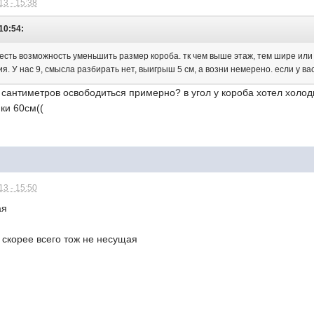
3 - 15:38
10:54:
есть возможность уменьшить размер короба. тк чем выше этаж, тем шире или 
. У нас 9, смысла разбирать нет, выигрыш 5 см, а возни немерено. если у в
о сантиметров освободиться примерно? в угол у короба хотел холод
ки 60см((
3 - 15:50
щая
а скорее всего тож не несущая