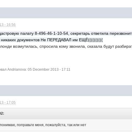
3 - 16:56
астровую палату 8-496-46-1-10-54, секретарь ответила перезвонит
никаких документов Не ПЕРЕДАВАЛ им ЕЩЁ
((((((((((
онди возмутилась, спросила кому звонила, сказала будут разбират
ал Andrianova: 05 December 2013 - 17:11
3 - 17:05
02:
 понимаю, поправьте меня, пожалуйста, так или нет