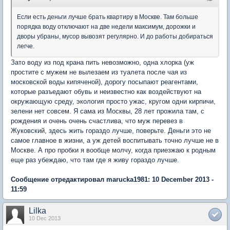
Если есть деньги лучше брать квартиру в Москве. Там больше
порядка воду отключают на две недели максимум, дорожки и
дворы убраны, мусор вывозят регулярно. И до работы добираться
легче.
Зато воду из под крана пить невозможно, одна хлорка (уж
простите с мужем не вылезаем из туалета после чая из
московской воды кипяченой), дорогу посыпают реагентами,
которые разъедают обувь и неизвестно как воздействуют на
окружающую среду, экология просто ужас, кругом одни кирпичи,
зелени нет совсем. Я сама из Москвы, 28 лет прожила там, с
рождения и очень очень счастлива, что муж перевез в
Жуковский, здесь жить гораздо лучше, поверьте. Деньги это не
самое главное в жизни, а уж детей воспитывать точно лучше не в
Москве. А про пробки я вообще молчу, когда приезжаю к родным
еще раз убеждаю, что там где я живу гораздо лучше.
Сообщение отредактировал marucka1981: 10 December 2013 -
11:59
Lilka
10 Dec 2013