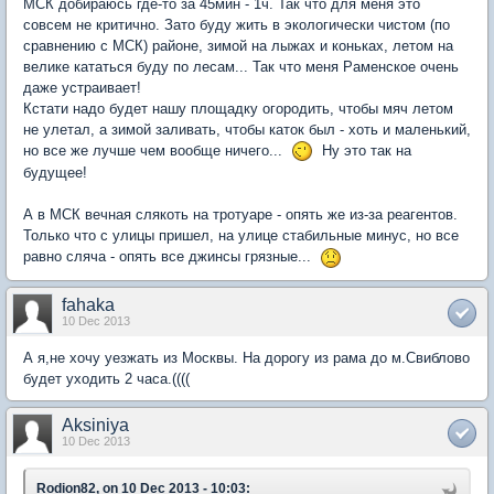
МСК добираюсь где-то за 45мин - 1ч. Так что для меня это
совсем не критично. Зато буду жить в экологически чистом (по
сравнению с МСК) районе, зимой на лыжах и коньках, летом на
велике кататься буду по лесам... Так что меня Раменское очень
даже устраивает!
Кстати надо будет нашу площадку огородить, чтобы мяч летом
не улетал, а зимой заливать, чтобы каток был - хоть и маленький,
но все же лучше чем вообще ничего...
Ну это так на
будущее!
А в МСК вечная слякоть на тротуаре - опять же из-за реагентов.
Только что с улицы пришел, на улице стабильные минус, но все
равно сляча - опять все джинсы грязные...
fahaka
10 Dec 2013
А я,не хочу уезжать из Москвы. На дорогу из рама до м.Свиблово
будет уходить 2 часа.((((
Aksiniya
10 Dec 2013
Rodion82, on 10 Dec 2013 - 10:03: