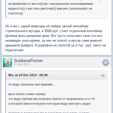
на фабричке от весты))) вот там реальная несоизмеримая
жадность))) у вас яшо цветочки))) вам вон, разпрешают не
платить)))
Но я же с одной квартиры не наберу целый контейнер
строительного мусора, а 3500 руб. стоит отдельный контейнер.
Должна быть разумная цена. Вот пусть получают свое что все
ненавидят консьержек, за них не платят и мусор сами вывозят
(дешевле выйдет). И домофон их золотой за 4 тыс. руб. никто не
подключает.
SvetlanaPozner
25 Dec 2013
Miv, on 25 Dec 2013 - 08:49:
по воде спросили при приемке...
как я понял схема такова)
что воду горячую мы получать бум не от водоканала а от УК.
у которой своя котельная и которая воду нам греть будет.