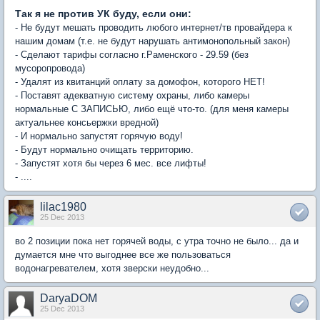
Так я не против УК буду, если они:
- Не будут мешать проводить любого интернет/тв провайдера к
нашим домам (т.е. не будут нарушать антимонопольный закон)
- Сделают тарифы согласно г.Раменского - 29.59 (без
мусоропровода)
- Удалят из квитанций оплату за домофон, которого НЕТ!
- Поставят адекватную систему охраны, либо камеры
нормальные С ЗАПИСЬЮ, либо ещё что-то. (для меня камеры
актуальнее консьержки вредной)
- И нормально запустят горячую воду!
- Будут нормально очищать территорию.
- Запустят хотя бы через 6 мес. все лифты!
- ....
lilac1980
25 Dec 2013
во 2 позиции пока нет горячей воды, с утра точно не было... да и
думается мне что выгоднее все же пользоваться
водонагревателем, хотя зверски неудобно...
DaryaDOM
25 Dec 2013