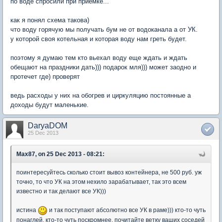
по воде спросили при приемке...
как я понял схема такова)
что воду горячую мы получать бум не от водоканала а от УК.
у которой своя котельная и которая воду нам греть будет.
поэтому я думаю тем кто вьехал воду еще ждать и ждать
обещают на праздники дать))) подарок мля))) может заодно и
протечет где) проверят
ведь расходы у них на обогрев и циркуляцию постоянные а
доходы будут маленькие.
DaryaDOM
25 Dec 2013
Max87, on 25 Dec 2013 - 08:21:
поинтересуйтесь сколько стоит вывоз контейнера, не 500 руб. уж
точно, то что УК на этом нехило зарабатывает, так это всем
известно и так делают все УК)))
истина
и так поступают абсолютно все УК в раме))) кто-то чуть
понаглей, кто-то чуть поскромнее, почитайте ветку ваших соседей