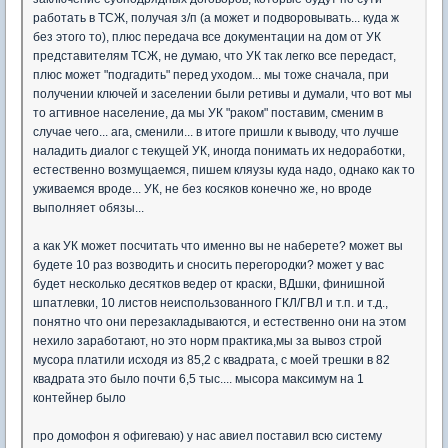
работать в ТСЖ, получая з/п (а может и подворовывать... куда ж
без этого то), плюс передача все документации на дом от УК
представителям ТСЖ, не думаю, что УК так легко все передаст,
плюс может "подгадить" перед уходом... мы тоже сначала, при
получении ключей и заселении были ретивы и думали, что вот мы
то агтивное население, да мы УК "раком" поставим, сменим в
случае чего... ага, сменили... в итоге пришли к выводу, что лучше
наладить диалог с текущей УК, иногда понимать их недоработки,
естественно возмущаемся, пишем кляузы куда надо, однако как то
уживаемся вроде... УК, не без косяков конечно же, но вроде
выполняет обязы...
а как УК может посчитать что именно вы не наберете? может вы
будете 10 раз возводить и сносить перегородки? может у вас
будет несколько десятков ведер от краски, ВДшки, финишной
шпатлевки, 10 листов неиспользованного ГКЛ/ГВЛ и т.п. и т.д.,
понятно что они перезакладываются, и естественно они на этом
нехило заработают, но это норм практика,мы за вывоз строй
мусора платили исходя из 85,2 с квадрата, с моей трешки в 82
квадрата это было почти 6,5 тыс.... мысора максимум на 1
контейнер было
про домофон я офигеваю) у нас авиел поставил всю систему