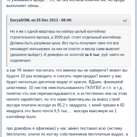
выполняет обязы...
DaryaDOM, on 25 Dec 2013 - 08:49:
Но я же с одной квартиры не наберу целый контейнер
строительного мусора, а 3500 руб. стоит отдельный контейнер.
Должна быть разумная цена. Вот пусть получают свое что все
ненавидят консьержек, за них не платят и мусор сами вывозят
(дешевле выйдет). И домофон их золотой
за 4 тыс
. руб. никто не
подключает.
а как УК может посчитать что именно вы не наберете? может вы
будете 10 раз возводить и сносить перегородки? может у вас
будет несколько десятков ведер от краски, ВДшки, финишной
шпатлевки, 10 листов неиспользованного ГКЛ/ГВЛ и т.п. и т.д.,
понятно что они перезакладываются, и естественно они на этом
нехило заработают, но это норм практика,мы за вывоз строй
мусора платили исходя из 85,2 с квадрата, с моей трешки в 82
квадрата это было почти 6,5 тыс.... мысора максимум на 1
контейнер было
про домофон я офигеваю) у нас авиел поставил всю систему
бесплатно, ключи по кол-ву собственников бесплатные выдал, а