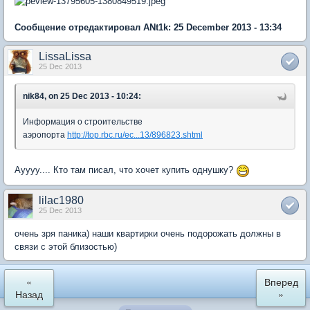
Сообщение отредактировал ANt1k: 25 December 2013 - 13:34
LissaLissa
25 Dec 2013
nik84, on 25 Dec 2013 - 10:24:
Информация о строительстве
аэропорта
http://top.rbc.ru/ec...13/896823.shtml
Ауууу.... Кто там писал, что хочет купить однушку?
lilac1980
25 Dec 2013
очень зря паника) наши квартирки очень подорожать должны в
связи с этой близостью)
«
Вперед
Назад
»