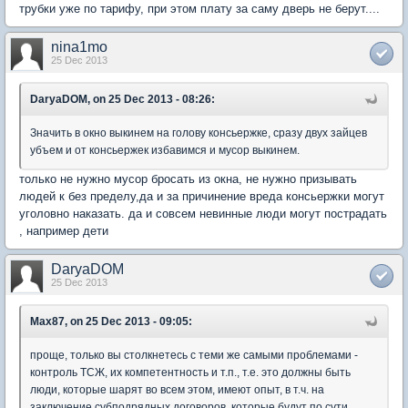
трубки уже по тарифу, при этом плату за саму дверь не берут....
nina1mo
25 Dec 2013
DaryaDOM, on 25 Dec 2013 - 08:26:
Значить в окно выкинем на голову консьержке, сразу двух зайцев
убъем и от консьержек избавимся и мусор выкинем.
только не нужно мусор бросать из окна, не нужно призывать
людей к без пределу,да и за причинение вреда консьержки могут
уголовно наказать. да и совсем невинные люди могут пострадать
, например дети
DaryaDOM
25 Dec 2013
Max87, on 25 Dec 2013 - 09:05:
проще, только вы столкнетесь с теми же самыми проблемами -
контроль ТСЖ, их компетентность и т.п., т.е. это должны быть
люди, которые шарят во всем этом, имеют опыт, в т.ч. на
заключение субподрядных договоров, которые будут по сути