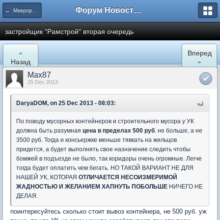
Форум Новостройки
← Микрорайон Солнечный (ул. Лучистая 1, 2, 3)
застройщик "Рамстрой" вторая очередь
«
Вперед
Назад
»
Max87
25 Dec 2013
DaryaDOM, on 25 Dec 2013 - 08:03:
По поводу мусорных контейнеров и строительного мусора у УК
должна быть разумная
цена в пределах 500 руб
. не больше, а не
3500 руб. Тогда и консьержке меньше тявкать на жильцов
придется, а будет выполнять свое назначение следить чтобы
бомжей в подъезде не было, так коридоры очень огромные. Легче
тогда будет оплатить чем бегать. НО ТАКОЙ ВАРИАНТ НЕ ДЛЯ
НАШЕЙ УК, КОТОРАЯ
ОТЛИЧАЕТСЯ НЕСОИЗМЕРИМОЙ
ЖАДНОСТЬЮ И ЖЕЛАНИЕМ ХАПНУТЬ ПОБОЛЬШЕ
НИЧЕГО НЕ
ДЕЛАЯ.
поинтересуйтесь сколько стоит вывоз контейнера, не 500 руб. уж