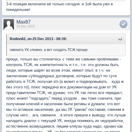
3-й позиции включили её только сегодня. в 1ой была уже в
понедельник!
Max87
25 Dec 2013
Rodion82, on 25 Dec 2013 - 08:39:
сменить УК сложно. а вот создать ТСЖ проще.
проще, только вы столкнетесь с теми же самыми проблемами -
контроль ТСЖ, их компетентность и т.п., т.е. это должны быть
люди, которые шарят во всем этом, имеют опыт, в т.ч. на
заключение субподрядных договоров, которые будут по сути
работать в ТСЖ, получая з/п (а может и подворовывать... куда ж
без этого то), плюс передача все документации на дом от УК
представителям ТСЖ, не думаю, что УК так легко все передаст,
плюс может "подгадить" перед уходом... мы тоже сначала, при
получении ключей и заселении были ретивы и думали, что вот
мы то агтивное население, да мы УК "раком" поставим, сменим в
случае чего... ага, сменили... в итоге пришли к выводу, что лучше
наладить диалог с текущей УК, иногда понимать их недоработки,
естественно возмущаемся, пишем кляузы куда надо, однако как
то уживаемся вроде... УК, не без косяков конечно же, но вроде