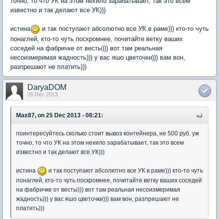
точно, то что УК на этом нехило зарабатывает, так это всем
известно и так делают все УК)))
истина
и так поступают абсолютно все УК в раме))) кто-то чуть
понаглей, кто-то чуть поскромнее, почитайте ветку ваших
соседей на фабричке от весты))) вот там реальная
несоизмеримая жадность))) у вас яшо цветочки))) вам вон,
разпрешают не платить)))
DaryaDOM
25 Dec 2013
Max87, on 25 Dec 2013 - 08:21:
поинтересуйтесь сколько стоит вывоз контейнера, не 500 руб. уж
точно, то что УК на этом нехило зарабатывает, так это всем
известно и так делают все УК)))
истина
и так поступают абсолютно все УК в раме))) кто-то чуть
понаглей, кто-то чуть поскромнее, почитайте ветку ваших соседей
на фабричке от весты))) вот там реальная несоизмеримая
жадность))) у вас яшо цветочки))) вам вон, разпрешают не
платить)))