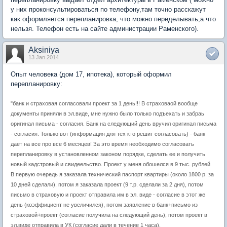
у них проконсультироваться по телефону,там точно расскажут
как оформляется перепланировка, что можно переделывать,а что
нельзя. Телефон есть на сайте администрации Раменского).
Aksiniya
13 Jan 2014
Опыт человека (дом 17, ипотека), который оформил
перепланировку:
"банк и страховая согласовали проект за 1 день!!! В страховаой вообще
документы приняли в эл.виде, мне нужно было только подъехать и забраь
оригинал письма - согласия. Банк на следующий день вручил оригинал письма
- согласия. Только вот (информация для тех кто решит согласовать) - банк
дает на все про все 6 месяцев! За это время необходимо согласовать
перепланировку в установленном законом порядке, сделать ее и получить
новый кадстровый и свидеельство. Проект у меня обошелся в 9 тыс. рублей
В первую очередь я заказала технический паспорт квартиры (около 1800 р. за
10 дней сделали), потом я заказала проект (9 т.р. сделали за 2 дня), потом
письмо в страховую и проект отправила им в эл. виде - согласие в этот же
день (коэффициент не увеличился), потом заявление в банк+письмо из
страховой+проект (согласие получила на следующий день), потом проект в
эл.виде отправила в УК (согласие дали в течение 1 часа).