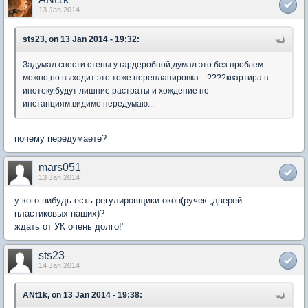
13 Jan 2014
sts23, on 13 Jan 2014 - 19:32:
Задумал снести стены у гардеробной,думал это без проблем
можно,но выходит это тоже перепланировка....????квартира в
ипотеку,будут лишние растраты и хождение по
инстанциям,видимо передумаю...
почему передумаете?
mars051
13 Jan 2014
у кого-нибудь есть регулировщики окон(ручек ,дверей
пластиковых наших)?
ждать от УК очень долго!"
sts23
14 Jan 2014
ANt1k, on 13 Jan 2014 - 19:38: