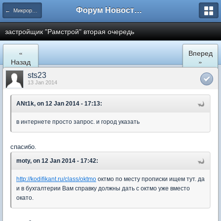
Форум Новостройки
← Микрорайон Солнечный (ул. Лучистая 1, 2, 3)
застройщик "Рамстрой" вторая очередь
«
Вперед
Назад
»
sts23
13 Jan 2014
ANt1k, on 12 Jan 2014 - 17:13:
в интернете просто запрос. и город указать
спасибо.
moty, on 12 Jan 2014 - 17:42:
http://kodifikant.ru/class/oktmo
октмо по месту прописки ищем тут. да
и в бухгалтерии Вам справку должны дать с октмо уже вместо
окато.