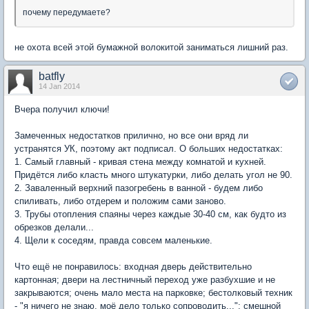
почему передумаете?
не охота всей этой бумажной волокитой заниматься лишний раз.
batfly
14 Jan 2014
Вчера получил ключи!
Замеченных недостатков прилично, но все они вряд ли
устранятся УК, поэтому акт подписал. О больших недостатках:
1. Самый главный - кривая стена между комнатой и кухней.
Придётся либо класть много штукатурки, либо делать угол не 90.
2. Заваленный верхний пазогребень в ванной - будем либо
спиливать, либо отдерем и положим сами заново.
3. Трубы отопления спаяны через каждые 30-40 см, как будто из
обрезков делали...
4. Щели к соседям, правда совсем маленькие.
Что ещё не понравилось: входная дверь действительно
картонная; двери на лестничный переход уже разбухшие и не
закрываются; очень мало места на парковке; бестолковый техник
- "я ничего не знаю, моё дело только сопроводить..."; смешной