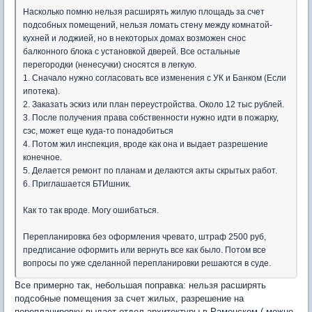
Насколько помню нельзя расширять жилую площадь за счет
подсобных помещений, нельзя ломать стену между комнатой-
кухней и лоджией, но в некоторых домах возможен снос
балконного блока с установкой дверей. Все остальные
перегородки (ненесучки) сносятся в легкую.
1. Сначало нужно согласовать все изменения с УК и Банком (Если
ипотека).
2. Заказать эскиз или план переустройства. Около 12 тыс рублей.
3. После получения права собственности нужно идти в пожарку,
сэс, может еще куда-то понадобиться
4. Потом жил инспекция, вроде как она и выдает разрешение
конечное.
5. Делается ремонт по планам и делаются акты скрытых работ.
6. Приглашается БТИшник.
Как то так вроде. Могу ошибаться.
Перепланировка без оформления чревато, штраф 2500 руб,
предписание оформить или вернуть все как было. Потом все
вопросы по уже сделанной перепланировки решаются в суде.
Все примерно так, небольшая поправка: нельзя расширять
подсобные помещения за счет жилых, разрешение на
перепланировку выдает отдел архитектуры в Раменском ( можно