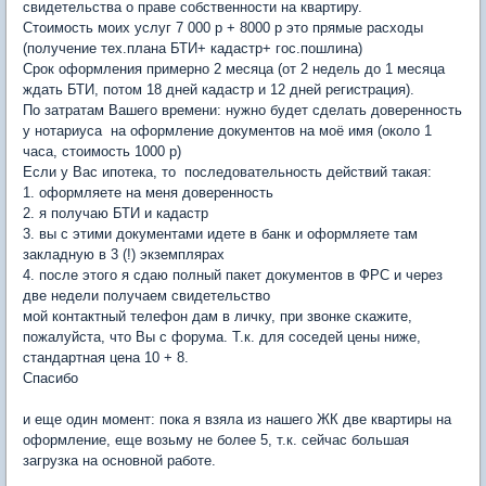
свидетельства о праве собственности на квартиру.
Стоимость моих услуг 7 000 р + 8000 р это прямые расходы
(получение тех.плана БТИ+ кадастр+ гос.пошлина)
Срок оформления примерно 2 месяца (от 2 недель до 1 месяца
ждать БТИ, потом 18 дней кадастр и 12 дней регистрация).
По затратам Вашего времени: нужно будет сделать доверенность
у нотариуса на оформление документов на моё имя (около 1
часа, стоимость 1000 р)
Если у Вас ипотека, то последовательность действий такая:
1. оформляете на меня доверенность
2. я получаю БТИ и кадастр
3. вы с этими документами идете в банк и оформляете там
закладную в 3 (!) экземплярах
4. после этого я сдаю полный пакет документов в ФРС и через
две недели получаем свидетельство
мой контактный телефон дам в личку, при звонке скажите,
пожалуйста, что Вы с форума. Т.к. для соседей цены ниже,
стандартная цена 10 + 8.
Спасибо
и еще один момент: пока я взяла из нашего ЖК две квартиры на
оформление, еще возьму не более 5, т.к. сейчас большая
загрузка на основной работе.