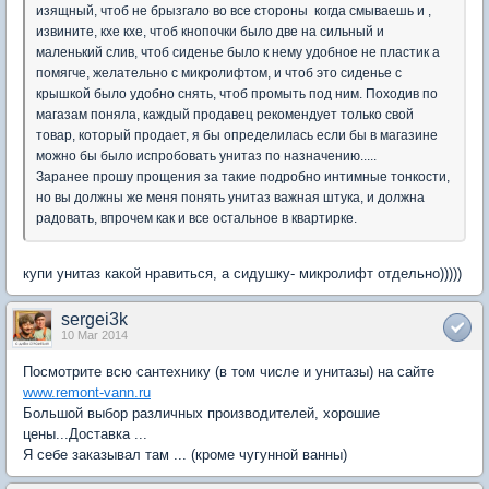
изящный, чтоб не брызгало во все стороны когда смываешь и ,
извините, кхе кхе, чтоб кнопочки было две на сильный и
маленький слив, чтоб сиденье было к нему удобное не пластик а
помягче, желательно с микролифтом, и чтоб это сиденье с
крышкой было удобно снять, чтоб промыть под ним. Походив по
магазам поняла, каждый продавец рекомендует только свой
товар, который продает, я бы определилась если бы в магазине
можно бы было испробовать унитаз по назначению.....
Заранее прошу прощения за такие подробно интимные тонкости,
но вы должны же меня понять унитаз важная штука, и должна
радовать, впрочем как и все остальное в квартирке.
купи унитаз какой нравиться, а сидушку- микролифт отдельно)))))
sergei3k
10 Mar 2014
Посмотрите всю сантехнику (в том числе и унитазы) на сайте
www.remont-vann.ru
Большой выбор различных производителей, хорошие
цены...Доставка ...
Я себе заказывал там ... (кроме чугунной ванны)