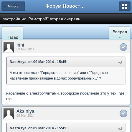
Форум Новостройки
← Микрорайон Солнечный (ул. Лучистая 1, 2, 3)
застройщик "Рамстрой" вторая очередь
«
Вперед
Назад
»
Irini
09 Mar 2014
NastAsya, on 09 Mar 2014 - 15:45:
А мы относимся к "Городское население" или к "Городское
население проживающее в домах оборудованных..." ?
население с электроплитами, городское поселение это у тех, где
газ
Aksiniya
09 Mar 2014
NastAsya, on 09 Mar 2014 - 15:45: