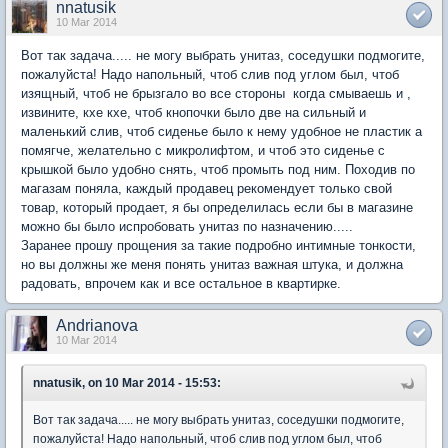
nnatusik
10 Mar 2014
Вот так задача..... не могу выбрать унитаз, соседушки подмогите,
пожалуйста! Надо напольный, чтоб слив под углом был, чтоб
изящный, чтоб не брызгало во все стороны когда смываешь и ,
извините, кхе кхе, чтоб кнопочки было две на сильный и
маленький слив, чтоб сиденье было к нему удобное не пластик а
помягче, желательно с микролифтом, и чтоб это сиденье с
крышкой было удобно снять, чтоб промыть под ним. Походив по
магазам поняла, каждый продавец рекомендует только свой
товар, который продает, я бы определилась если бы в магазине
можно бы было испробовать унитаз по назначению.....
Заранее прошу прощения за такие подробно интимные тонкости,
но вы должны же меня понять унитаз важная штука, и должна
радовать, впрочем как и все остальное в квартирке.
Andrianova
10 Mar 2014
nnatusik, on 10 Mar 2014 - 15:53:
Вот так задача..... не могу выбрать унитаз, соседушки подмогите,
пожалуйста! Надо напольный, чтоб слив под углом был, чтоб