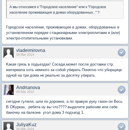
А мы относимся к "Городское население" или к "Городское
население проживающее в домах оборудованных..." ?
Городское население, проживающее в домах, оборудованных в
установленном порядке стационарными электроплитами и (или)
электро-отопительными установками.
vladeimirovna
09 Mar 2014
Какая грязь в подьездах! Соседи,может после доставки стр.
материала хоть немного за собой убирать.Понятно что уборщице
одной на три дома не реально за десятку убирать.
Andrianova
09 Mar 2014
сегодня гуляли, шли по дорожке, а по правую руку газон он Весь
В ОКурках, .ребята ну вы что???? выделите рабочим или себе
баночку на балконе. угол дома 3 подъезд 1.
JuliyaKuz
09 Mar 2014