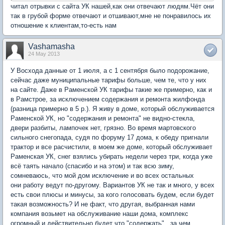
читал отрывки с сайта УК нашей,как они отвечают людям.Чёт они
так в грубой форме отвечают и отшивают,мне не понравилось их
отношение к клиентам,то-есть нам
Vashamasha
24 May 2013
У Восхода данные от 1 июля, а с 1 сентября было подорожание,
сейчас даже муниципальные тарифы больше, чем те, что у них
на сайте. Даже в Раменской УК тарифы такие же примерно, как и
в Рамстрое, за исключением содержания и ремонта жилфонда
(разница примерно в 5 р.). Я живу в доме, который обслуживается
Раменской УК, но "содержания и ремонта" не видно-стекла,
двери разбиты, лампочек нет, грязно. Во время мартовского
сильного снегопада, судя по форуму 17 дома, к обеду пригнали
трактор и все расчистили, в моем же доме, который обслуживает
Раменская УК, снег взялись убирать недели через три, когда уже
всё таять начало (спасибо и на этом) и так всю зиму,
сомневаюсь, что мой дом исключение и во всех остальных
они работу ведут по-другому. Вариантов УК не так и много, у всех
есть свои плюсы и минусы, за кого голосовать будем, если будет
такая возможность? И не факт, что другая, выбранная нами
компания возьмет на обслуживание наши дома, комплекс
огромный и действительно будет что "содержать", за чем