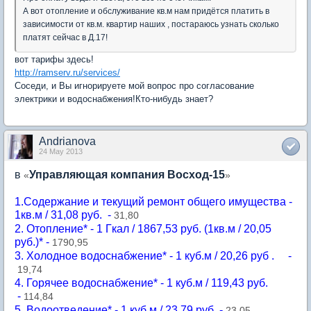
А вот отопление и обслуживание кв.м нам придётся платить в
зависимости от кв.м. квартир наших , постараюсь узнать сколько
платят сейчас в Д.17!
вот тарифы здесь!
http://ramserv.ru/services/
Соседи, и Вы игнорируете мой вопрос про согласование
электрики и водоснабжения!Кто-нибудь знает?
Andrianova
24 May 2013
в
Управляющая компания Восход-15
«
»
1.Содержание и текущий ремонт общего имущества -
1кв.м / 31,08 руб. -
31,80
2. Отопление* - 1 Гкал / 1867,53 руб. (1кв.м / 20,05
руб.)* -
1790,95
3. Холодное водоснабжение* - 1 куб.м / 20,26 руб . -
19,74
4. Горячее водоснабжение* - 1 куб.м / 119,43 руб.
-
114,84
5. Водоотведение* - 1 куб.м / 23,79 руб. -
23,05