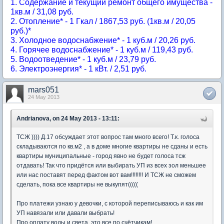
1. Содержание и текущий ремонт общего имущества -
1кв.м / 31,08 руб.
2. Отопление* - 1 Гкал / 1867,53 руб. (1кв.м / 20,05
руб.)*
3. Холодное водоснабжение* - 1 куб.м / 20,26 руб.
4. Горячее водоснабжение* - 1 куб.м / 119,43 руб.
5. Водоотведение* - 1 куб.м / 23,79 руб.
6. Электроэнергия* - 1 кВт. / 2,51 руб.
mars051
24 May 2013
Andrianova, on 24 May 2013 - 13:11:
ТСЖ )))) Д.17 обсуждает этот вопрос там много всего! Т.к. голоса
складываются по кв.м2 , а в доме многие квартиры не сданы и есть
квартиры муниципальные - город явно не будет голоса тсж
отдавать! Так что придётся или выбирать УП из всех зол меньшее
или нас поставят перед фактом вот вам!!!!!!!! И ТСЖ не сможем
сделать, пока все квартиры не выкупят(((((
Про платежи узнаю у девочки, с которой переписываюсь и как им
УП навязали или давали выбрать!
Про оплату воды и света, это все по счётчикам!