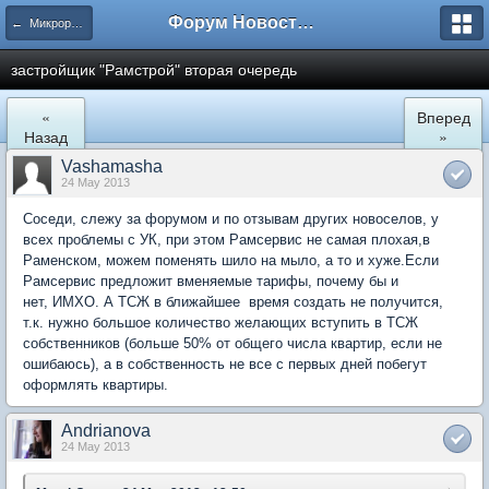
Форум Новостройки
← Микрорайон Солнечный (ул. Лучистая 1, 2, 3)
застройщик "Рамстрой" вторая очередь
«
Вперед
Назад
»
Vashamasha
24 May 2013
Соседи, слежу за форумом и по отзывам других новоселов, у
всех проблемы с УК, при этом Рамсервис не самая плохая,в
Раменском, можем поменять шило на мыло, а то и хуже.Если
Рамсервис предложит вменяемые тарифы, почему бы и
нет, ИМХО. А ТСЖ в ближайшее время создать не получится,
т.к. нужно большое количество желающих вступить в ТСЖ
собственников (больше 50% от общего числа квартир, если не
ошибаюсь), а в собственность не все с первых дней побегут
оформлять квартиры.
Andrianova
24 May 2013