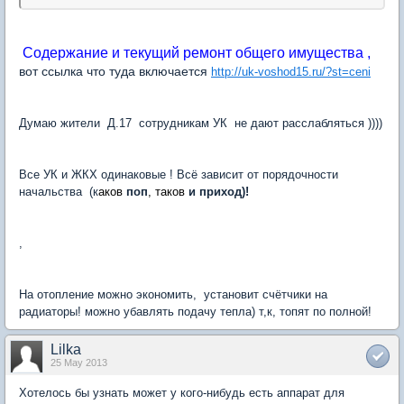
Содержание и текущий ремонт общего имущества ,
вот ссылка что туда включается
http://uk-voshod15.ru/?st=ceni
Думаю жители Д.17 сотрудникам УК не дают расслабляться ))))
Все УК и ЖКХ одинаковые ! Всё зависит от порядочности
начальства (к
аков
поп
, таков
и
приход)!
,
На отопление можно экономить, установит счётчики на
радиаторы! можно убавлять подачу тепла) т,к, топят по полной!
Lilka
25 May 2013
Хотелось бы узнать может у кого-нибудь есть аппарат для