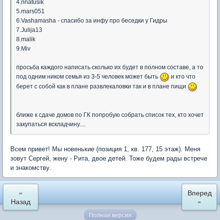
4.nnatusik
5.mars051
6.Vashamasha - спасибо за инфу про беседки у Гидры
7.Julija13
8.malik
9.Miv
просьба каждого написать сколько их будет в полном составе, а то
под одним ником семья из 3-5 человек может быть
и кто что
берет с собой как в плане развлекаловки так и в плане пищи
ближе к сдаче домов по ГК попробую собрать список тех, кто хочет
закупаться вскладчину....
Всем привет! Мы новенькие (позиция 1, кв. 177, 15 этаж). Меня
зовут Сергей, жену - Рита, двое детей. Тоже будем рады встрече
и знакомству.
«
Вперед
Назад
»
Полная версия