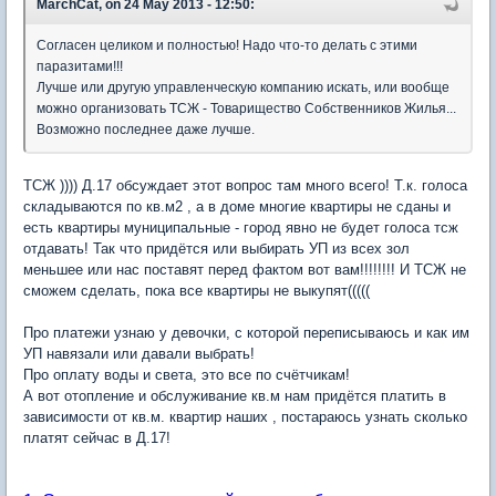
MarchCat, on 24 May 2013 - 12:50:
Согласен целиком и полностью! Надо что-то делать с этими
паразитами!!!
Лучше или другую управленческую компанию искать, или вообще
можно организовать ТСЖ - Товарищество Собственников Жилья...
Возможно последнее даже лучше.
ТСЖ )))) Д.17 обсуждает этот вопрос там много всего! Т.к. голоса
складываются по кв.м2 , а в доме многие квартиры не сданы и
есть квартиры муниципальные - город явно не будет голоса тсж
отдавать! Так что придётся или выбирать УП из всех зол
меньшее или нас поставят перед фактом вот вам!!!!!!!! И ТСЖ не
сможем сделать, пока все квартиры не выкупят(((((
Про платежи узнаю у девочки, с которой переписываюсь и как им
УП навязали или давали выбрать!
Про оплату воды и света, это все по счётчикам!
А вот отопление и обслуживание кв.м нам придётся платить в
зависимости от кв.м. квартир наших , постараюсь узнать сколько
платят сейчас в Д.17!